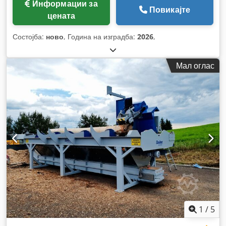
Информации за
Повикајте
цената
Состојба:
ново
, Година на изградба:
2026
,
Мал оглас
1
/
5