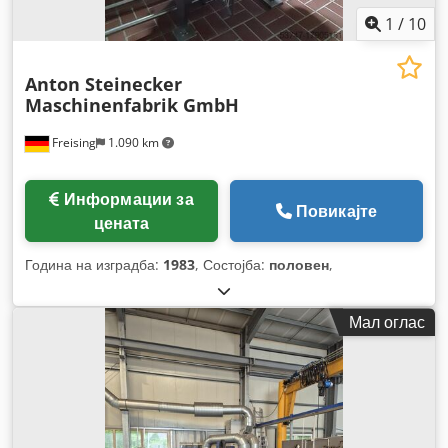
1
/
10
Anton Steinecker
Maschinenfabrik GmbH
Freising
1.090 km
Информации за
Повикајте
цената
Година на изградба:
1983
, Состојба:
половен
,
Мал оглас