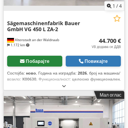
1
/
4
Sägemaschinenfabrik Bauer
GmbH
VG 450 L ZA-2
44.700 €
Altenstadt an der Waldnaab
1.172 km
VB додава се ДДВ
Побарајте
Повикајте
Состојба:
ново
, Година на изградба:
2026
, број на машина/
возило:
K00630
, Функционалност:
целосно функционален
,
работни часови:
5 h
, моќ:
2,2 kW (2,99 коњски сили)
,
влезен напон:
400 V
, влезна фреквенција:
50 Hz
,
Мал оглас
максимална висина на сечење:
600 мм
, максимална
ширина на сечење:
430 мм
, тип на управување:
ПЛЦ-
контролирано
, опсег на вртење:
45.060 °
, вкупна висина:
2.250 мм
, вкупна должина:
2.150 мм
, вкупна ширина:
4.000
мм
, Опрема:
Ознака CE, документација / прирачник
,