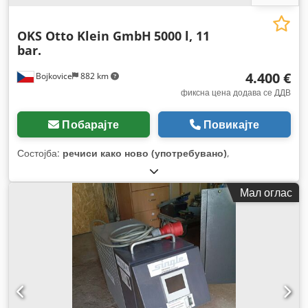
OKS Otto Klein GmbH
5000 l, 11
bar.
4.400 €
Bojkovice
882 km
фиксна цена додава се ДДВ
Побарајте
Повикајте
Состојба:
речиси како ново (употребувано)
,
Мал оглас