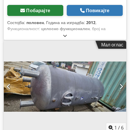
Побарајте
Повикајте
Состојба:
половен
, Година на изградба:
2012
,
Функционалност:
целосно функционален
, број на
машина/возило:
11H82290
,
Мал оглас
1
/
6