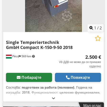
1
/
2
Single Temperiertechnik
GmbH
Compact K-150-9-50 2018
2.500 €
Pécs
569 km
VB ДДВ не може да се прикаже
одделно
Побарајте
Повикајте
Состојба:
подготвен за работа (половен)
, Година на
изградба:
2018
, Функционалност:
целосно функционален
,
влезен напон:
400 V
, празна тежина:
50 кг
, влезна
фреквенција:
50 Hz
,
Мал оглас