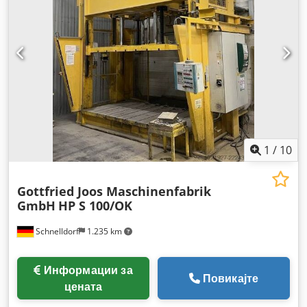
1
/
10
Gottfried Joos Maschinenfabrik
GmbH
HP S 100/OK
Schnelldorf
1.235 km
Информации за
Повикајте
цената