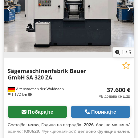
1
/
5
Sägemaschinenfabrik Bauer
GmbH
SA 320 ZA
37.600 €
Altenstadt an der Waldnaab
1.172 km
VB додава се ДДВ
Побарајте
Повикајте
Состојба:
ново
, Година на изградба:
2026
, број на машина/
возило:
K00629
, Функционалност:
целосно функционален
,
работни часови:
2 h
, моќ:
3 kW (4,08 коњски сили)
, влезен