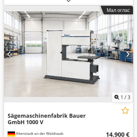
напон:
400 V
, влезна фреквенција:
50 Hz
, максимална
Мал оглас
висина на сечење:
320 мм
, максимална ширина на сечење:
320 мм
, тип на управување:
ПЛЦ-контролирано
, вкупна
висина:
2.100 мм
, вкупна должина:
2.600 мм
, вкупна
ширина:
2.000 мм
, Опрема:
Ознака CE, документација /
прирачник, осветлување
,
1
/
3
Sägemaschinenfabrik Bauer
GmbH
1000 V
14.900 €
Altenstadt an der Waldnaab