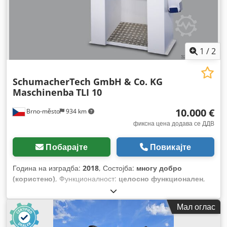
1
/
2
SchumacherTech GmbH & Co. KG
Maschinenba
TLI 10
10.000 €
Brno-město
934 km
фиксна цена додава се ДДВ
Побарајте
Повикајте
Година на изградба:
2018
, Состојба:
многу добро
(користено)
, Функционалност:
целосно функционален
,
број на машина/возило:
10044/0218
,
Мал оглас