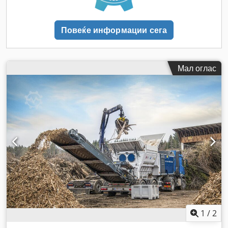
Повеќе информации сега
Мал оглас
1
/
2