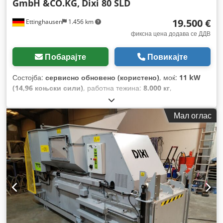
GmbH &CO.KG,
Dixi 80 SLD
19.500 €
Ettinghausen
1.456 km
фиксна цена додава се ДДВ
Побарајте
Повикајте
Состојба:
сервисно обновено (користено)
, моќ:
11 kW
(14,96 коњски сили)
, работна тежина:
8.000 кг
,
Мал оглас