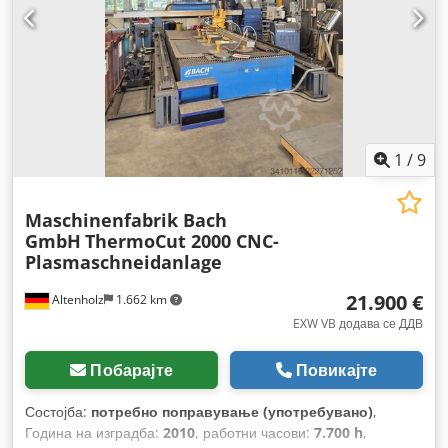
1
/
9
Maschinenfabrik Bach
GmbH
ThermoCut 2000 CNC-
Plasmaschneidanlage
21.900 €
Altenholz
1.662 km
EXW VB додава се ДДВ
Побарајте
Повикајте
Состојба:
потребно поправување (употребувано)
,
Година на изградба:
2010
, работни часови:
7.700 h
,