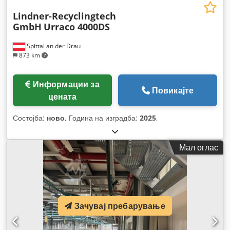
Lindner-Recyclingtech
GmbH
Urraco 4000DS
Spittal an der Drau
873 km
Информации за
Повикајте
цената
Состојба:
ново
, Година на изградба:
2025
,
Мал оглас
Зачувај пребарување