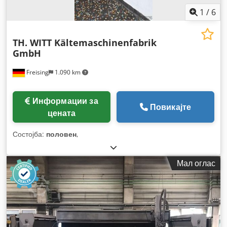
1
/
6
TH. WITT Kältemaschinenfabrik
GmbH
Freising
1.090 km
Информации за
Повикајте
цената
Состојба:
половен
,
Мал оглас