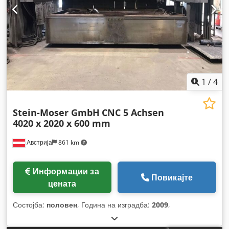
1
/
4
Stein-Moser GmbH
CNC 5 Achsen
4020 x 2020 x 600 mm
Австрија
861 km
Информации за
Повикајте
цената
Состојба:
половен
, Година на изградба:
2009
,