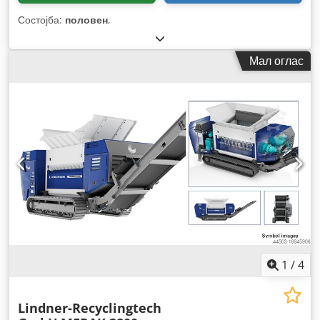
Состојба:
половен
,
Мал оглас
1
/
4
Lindner-Recyclingtech