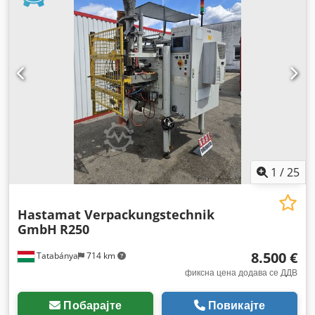
1
/
25
Hastamat Verpackungstechnik
GmbH
R250
8.500 €
Tatabánya
714 km
фиксна цена додава се ДДВ
Побарајте
Повикајте