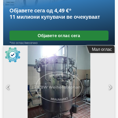
Објавете сега од 4,49 €
*
11 милиони купувачи
ве очекуваат
Објавете оглас сега
*по оглас/месечно
Мал оглас