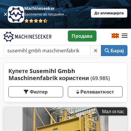
Machineseeker
До апликацијата
Бесплатно во продавница
Продава
Барај
Купете Susemihl Gmbh
Maschinenfabrik користени
(69.985)
Филтер
Релевантност
Мал оглас