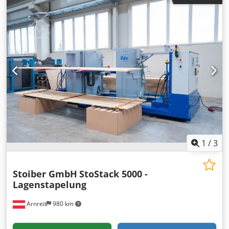
1
/
3
Stoiber GmbH
StoStack 5000 -
Lagenstapelung
Arnreit
980 km