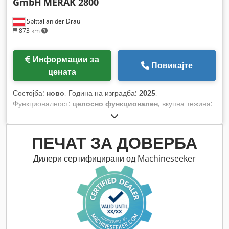
GmbH
MERAK 2800
Spittal an der Drau
873 km
Информации за
Повикајте
цената
Состојба:
ново
, Година на изградба:
2025
,
Функционалност:
целосно функционален
, вкупна тежина:
44.000 кг
, должина на роторот:
2.800 мм
, моќ:
315 kW
(428,28 коњски сили)
, максимална брзина на вртење:
87
обр/мин
,
ПЕЧАТ ЗА ДОВЕРБА
Дилери сертифицирани од Machineseeker