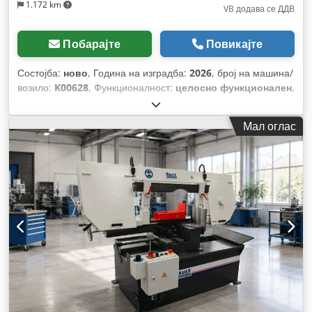
1.172 km
VB додава се ДДВ
Побарајте
Повикајте
Состојба:
ново
, Година на изградба:
2026
, број на машина/
возило:
K00628
, Функционалност:
целосно функционален
,
работни часови:
2 h
, моќ:
1,8 kW (2,45 коњски сили)
,
влезен напон:
400 V
, влезна фреквенција:
50 Hz
,
Мал оглас
максимална висина на сечење:
300 мм
, максимална
ширина на сечење:
1.000 мм
, тип на управување:
рачно
,
тип на активирање:
рачно
, вкупна висина:
2.300 мм
, вкупна
должина:
1.400 мм
, вкупна ширина:
600 мм
, Опрема:
Ознака CE, документација / прирачник
,