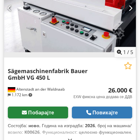
1
/
5
Sägemaschinenfabrik Bauer
GmbH
VG 450 L
26.000 €
Altenstadt an der Waldnaab
1.172 km
EXW фиксна цена додава се ДДВ
Побарајте
Повикајте
Состојба:
ново
, Година на изградба:
2026
, број на машина/
возило:
K00626
, Функционалност:
целосно функционален
,
работни часови:
2 h
, моќ:
2,2 kW (2,99 коњски сили)
,