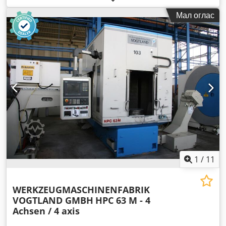
влезен напон:
400 V
, влезна фреквенција:
50 Hz
,
Мал оглас
максимална висина на сечење:
600 мм
, максимална
ширина на сечење:
430 мм
, тип на управување:
рачно
, тип
на активирање:
рачно
, вкупна висина:
2.500 мм
, вкупна
должина:
2.600 мм
, вкупна ширина:
1.800 мм
, вкупна
тежина:
1.200 кг
, Опрема:
Ознака CE, брзина на вртење
со бесконечно варирање, документација / прирачник
,
1
/
11
WERKZEUGMASCHINENFABRIK
VOGTLAND GMBH
HPC 63 M - 4
Achsen / 4 axis