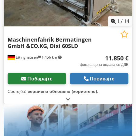
1
/
14
Maschinenfabrik Bermatingen
GmbH &CO.KG,
Dixi 60SLD
11.850 €
Ettinghausen
1.456 km
фиксна цена додава се ДДВ
Побарајте
Повикајте
Состојба:
сервисно обновено (користено)
,