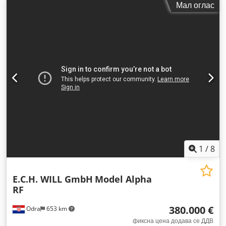
Мал оглас
1
/
8
E.C.H. WILL GmbH
Model Alpha
RF
380.000 €
Odra
653 km
фиксна цена додава се ДДВ