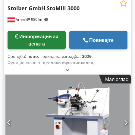
Stoiber GmbH
StoMill 3000
Arnreit
980 km
Информации за
Повикајте
цената
Состојба:
ново
, Година на изградба:
2026
,
Функционалност:
целосно функционален
,
Мал оглас