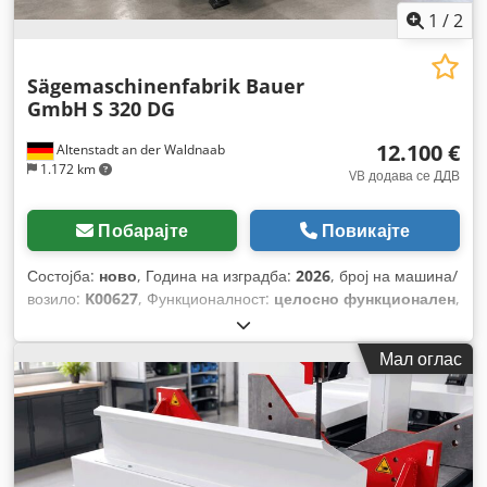
1
/
2
Sägemaschinenfabrik Bauer
GmbH
S 320 DG
12.100 €
Altenstadt an der Waldnaab
1.172 km
VB додава се ДДВ
Побарајте
Повикајте
Состојба:
ново
, Година на изградба:
2026
, број на машина/
возило:
K00627
, Функционалност:
целосно функционален
,
работни часови:
2 h
, моќ:
1,8 kW (2,45 коњски сили)
,
влезен напон:
400 V
, влезна фреквенција:
50 Hz
,
Мал оглас
максимална висина на сечење:
240 мм
, максимална
ширина на сечење:
450 мм
, тип на управување:
рачно
,
опсег на вртење:
45.060 °
, тип на активирање:
рачно
,
вкупна висина:
1.300 мм
, вкупна должина:
2.000 мм
, вкупна
ширина:
850 мм
, Опрема:
Ознака CE, документација /
прирачник
,