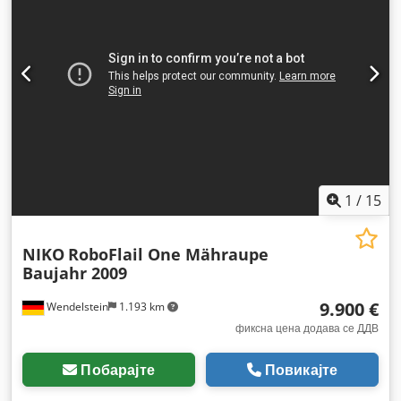
1
/
15
NIKO
RoboFlail One Mähraupe
Baujahr 2009
9.900 €
Wendelstein
1.193 km
фиксна цена додава се ДДВ
Побарајте
Повикајте