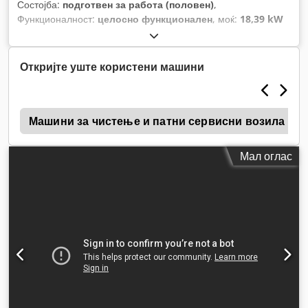
Состојба:
подготвен за работа (половен)
,
Функционалност:
целосно функционален
, моќ:
18,39 kW
(25,00 коњски сили)
, вкупна тежина:
650 кг
, тип на гориво:
бензин
, боја:
портокалова
, гориво:
super 95
, Година на
изградба:
2009
, работни часови:
1.123 h
,
Откријте уште користени машини
0
Машини за чистење и патни сервисни возила
Мал оглас