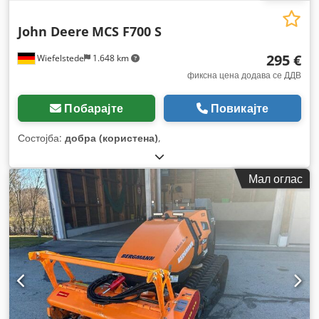
John Deere
MCS F700 S
295 €
Wiefelstede
1.648 km
фиксна цена додава се ДДВ
Побарајте
Повикајте
Состојба:
добра (користена)
,
Мал оглас