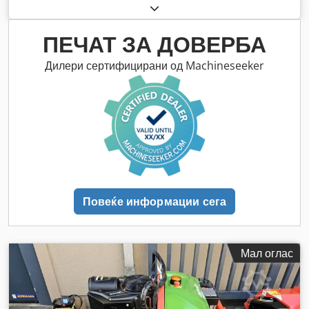
сили)
, Година на изградба:
2017
, работни часови:
1.751 h
,
ПЕЧАТ ЗА ДОВЕРБА
Дилери сертифицирани од Machineseeker
Повеќе информации сега
Мал оглас