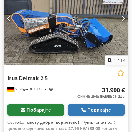
1
/
14
Irus
Deltrak 2.5
31.900 €
Stuttgart
1.273 km
фиксна цена додава се ДДВ
Побарајте
Повикајте
Состојба:
многу добро (користено)
, Функционалност:
целосно функционален
, моќ:
27,95 kW (38,00 коњски