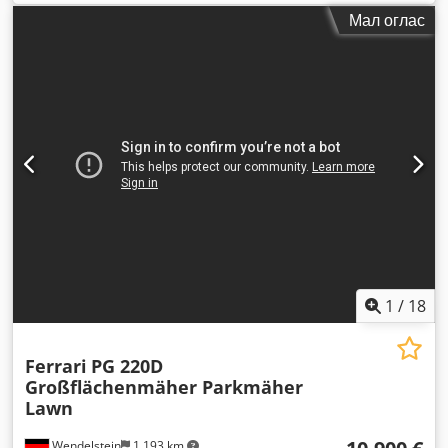
на возачот:
друго
, тип на пренос:
друго
, емисиона класа:
Мал оглас
ништо
, Година на изградба:
2013
,
1
/
18
Ferrari
PG 220D
Großflächenmäher Parkmäher
Lawn
Wendelstein
1.193 km