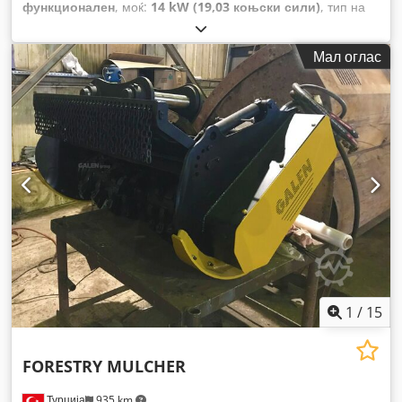
функционален
, моќ:
14 kW (19,03 коњски сили)
, тип на
гориво:
дизел
, празна тежина:
654 кг
, Година на изградба:
2023
, работни часови:
85 h
, број на машина/возило:
Мал оглас
H100D202801
, Опрема:
погон на сите тркала
,
1
/
15
FORESTRY MULCHER
Турција
935 km