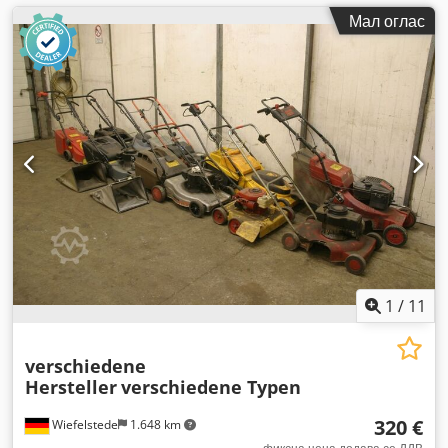
Мал оглас
1
/
11
verschiedene
Hersteller
verschiedene Typen
320 €
Wiefelstede
1.648 km