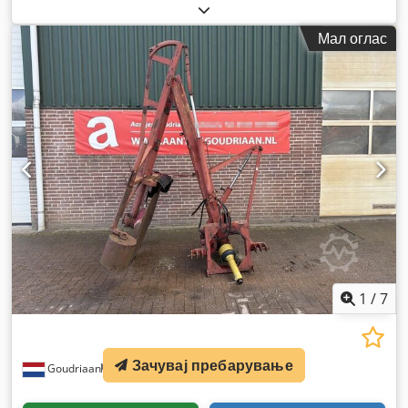
сили)
, тип на гориво:
хибриден
, Година на изградба:
2020
,
работни часови:
163 h
,
Мал оглас
1
/
7
Зачувај пребарување
Goudriaan
1.713 km