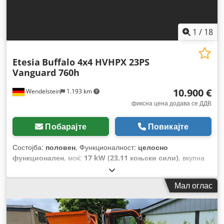
1
/
18
Etesia
Buffalo 4x4 HVHPX 23PS
Vanguard 760h
10.900 €
Wendelstein
1.193 km
фиксна цена додава се ДДВ
Побарајте
Повикајте
Состојба:
половен
, Функционалност:
целосно
функционален
, моќ:
17 kW (23,11 коњски сили)
, вкупна
тежина:
1.140 кг
, тип на гориво:
бензин
, боја:
бело
,
конфигурација на оските:
2 оски
, работна тежина:
636 кг
,
Мал оглас
празна тежина:
636 кг
, гориво:
бензин 91
, тип на пренос:
хидростат
, Година на изградба:
2016
, работни часови:
760
h
, Опрема:
дополнителни фарови, погон на сите
тркала
,