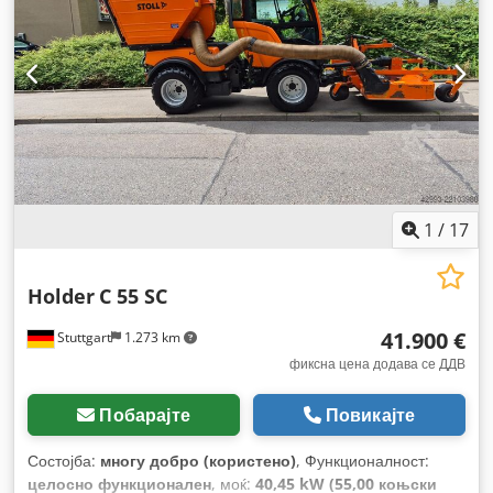
1
/
17
Holder
C 55 SC
41.900 €
Stuttgart
1.273 km
фиксна цена додава се ДДВ
Побарајте
Повикајте
Состојба:
многу добро (користено)
, Функционалност:
целосно функционален
, моќ:
40,45 kW (55,00 коњски