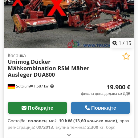
1
/
15
Косачка
Unimog
Dücker
Mähkombination RSM Mäher
Ausleger DUA800
19.900 €
Sottrum
1.587 km
фиксна цена додава се ДДВ
Побарајте
Повикајте
Состојба:
половен
, моќ:
10 kW (13,60 коњски сили)
, прва
регистрација:
09/2013
, вкупна тежина:
2.300 кг
, боја:
црвена
, максимална носивост на товар:
5.000 кг
, кабина