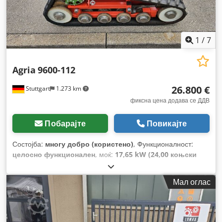
1
/
7
Agria
9600-112
26.800 €
Stuttgart
1.273 km
фиксна цена додава се ДДВ
Побарајте
Повикајте
Состојба:
многу добро (користено)
, Функционалност:
целосно функционален
, моќ:
17,65 kW (24,00 коњски
сили)
, тип на гориво:
бензин
, гориво:
super 95
, тип на
пренос:
друго
, Година на изградба:
2023
,
Мал оглас