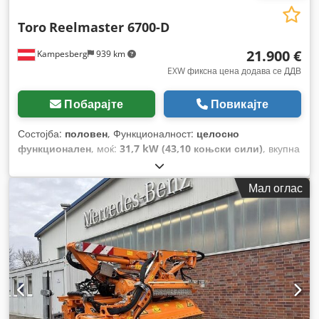
Toro
Reelmaster 6700-D
21.900 €
Kampesberg
939 km
EXW фиксна цена додава се ДДВ
Побарајте
Повикајте
Состојба:
половен
, Функционалност:
целосно
функционален
, моќ:
31,7 kW (43,10 коњски сили)
, вкупна
тежина:
1.374 кг
, работна тежина:
1.374 кг
, работни часови:
2.585 h
,
Мал оглас