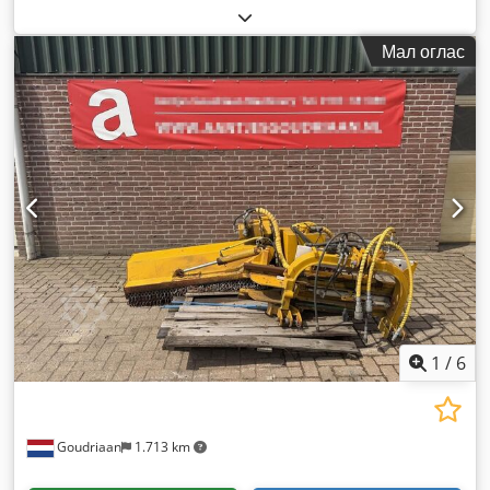
сили)
, тип на гориво:
дизел
, Година на изградба:
2019
,
работни часови:
840 h
, Опрема:
погон на сите тркала,
Мал оглас
регистрација на возило, филтер за сажење
,
1
/
6
Goudriaan
1.713 km