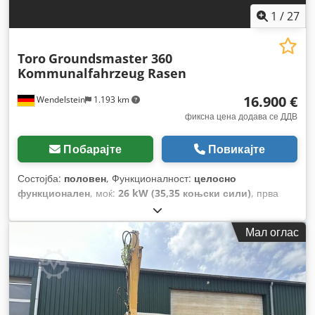
1
/
27
Toro
Groundsmaster 360
Kommunalfahrzeug Rasen
16.900 €
Wendelstein
1.193 km
фиксна цена додава се ДДВ
Побарајте
Повикајте
Состојба:
половен
, Функционалност:
целосно
функционален
, моќ:
26 kW (35,35 коњски сили)
, прва
регистрација:
09/2015
, тип на гориво:
дизел
, боја:
црвена
,
конфигурација на оските:
4x4
, работна тежина:
1.500 кг
,
Мал оглас
гориво:
дизел
, кабина на возачот:
дневна кабина
, тип на
пренос:
хидростат
, Година на изградба:
2015
, работни
часови:
2.398 h
, Опрема:
дополнителни фарови, клима
уред, погон на сите тркала, хидраулични системи
,