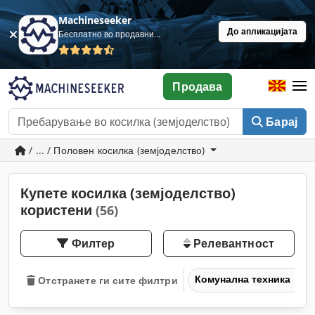
Machineseeker
До апликацијата
Бесплатно во продавница
Продава
Барај
/ ... / Половен косилка (земјоделство)
Купете косилка (земјоделство)
користени
(56)
Филтер
Релевантност
Комунална техника
Отстранете ги сите филтри