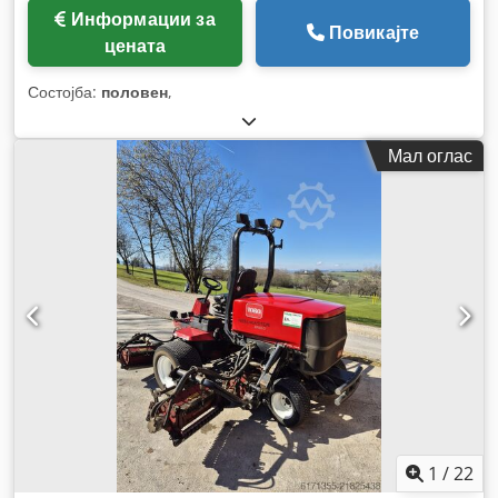
Информации за
Повикајте
цената
Состојба:
половен
,
Мал оглас
1
/
22