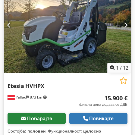
1
/
12
Etesia
HVHPX
15.900 €
Palfau
873 km
фиксна цена додава се ДДВ
Побарајте
Повикајте
Состојба:
половен
, Функционалност:
целосно