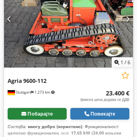
1
/
6
Agria
9600-112
23.400 €
Stuttgart
1.273 km
фиксна цена додава се ДДВ
Побарајте
Повикајте
Состојба:
многу добро (користено)
, Функционалност:
целосно функционален
, моќ:
17,65 kW (24,00 коњски