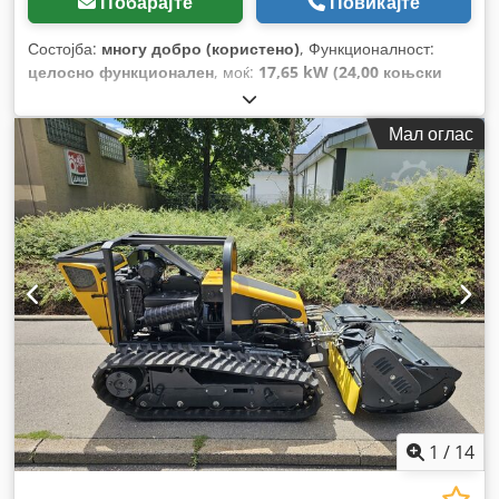
Побарајте
Повикајте
Состојба:
многу добро (користено)
, Функционалност:
целосно функционален
, моќ:
17,65 kW (24,00 коњски
сили)
, тип на гориво:
бензин
, работна тежина:
350 кг
,
Година на изградба:
2015
, работни часови:
427 h
, Опрема:
Мал оглас
кабелска витла, погон на сите тркала
,
1
/
14