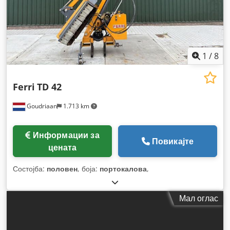
1
/
8
Ferri
TD 42
Goudriaan
1.713 km
Информации за
Повикајте
цената
Состојба:
половен
, боја:
портокалова
,
Мал оглас