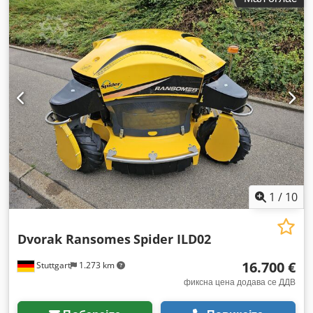
1
/
10
Dvorak Ransomes
Spider ILD02
16.700 €
Stuttgart
1.273 km
фиксна цена додава се ДДВ