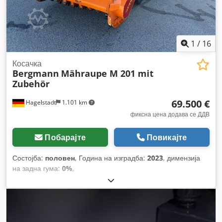
1
/
16
Косачка
Bergmann
Mähraupe M 201 mit
Zubehör
69.500 €
Hagelstadt
1.101 km
фиксна цена додава се ДДВ
Побарајте
Повикајте
Состојба:
половен
, Година на изградба:
2023
, димензија
на задна гума:
0%
,