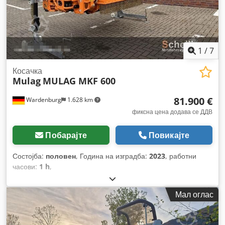
1
/
7
Косачка
Mulag
MULAG MKF 600
81.900 €
Wardenburg
1.628 km
фиксна цена додава се ДДВ
Побарајте
Повикајте
Состојба:
половен
, Година на изградба:
2023
, работни
часови:
1 h
,
Мал оглас