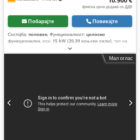
10.900 €
фиксна цена додава се ДДВ
Побарајте
Повикајте
Состојба:
половен
, Функционалност:
целосно
функционален
, моќ:
15 kW (20,39 коњски сили)
, тип на
гориво:
дизел
, боја:
црвена
, конфигурација на оските:
4x2
,
работна тежина:
753 кг
, празна тежина:
753 кг
, гориво:
Мал оглас
дизел
, тип на пренос:
хидростат
, Година на изградба:
2015
, работни часови:
1.350 h
, Опрема:
блокада на
диференцијалот
,