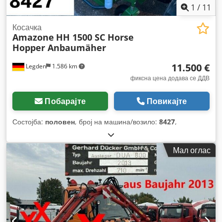
1
/
11
Косачка
Amazone
HH 1500 SC Horse
Hopper Anbaumäher
11.500 €
Legden
1.586 km
фиксна цена додава се ДДВ
Побарајте
Повикајте
Состојба:
половен
, број на машина/возило:
8427
,
Мал оглас