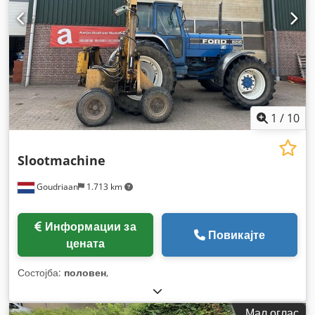
1
/
10
Slootmachine
Goudriaan
1.713 km
Информации за
Повикајте
цената
Состојба:
половен
,
Мал оглас