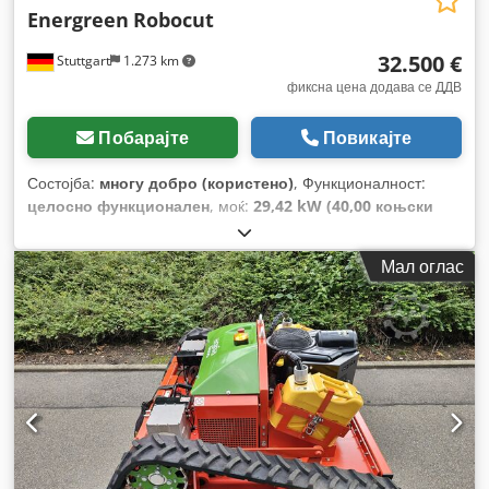
Energreen
Robocut
32.500 €
Stuttgart
1.273 km
фиксна цена додава се ДДВ
Побарајте
Повикајте
Состојба:
многу добро (користено)
, Функционалност:
целосно функционален
, моќ:
29,42 kW (40,00 коњски
сили)
, вкупна тежина:
1.200 кг
, тип на гориво:
дизел
,
Година на изградба:
2013
, работни часови:
1.127 h
,
Мал оглас