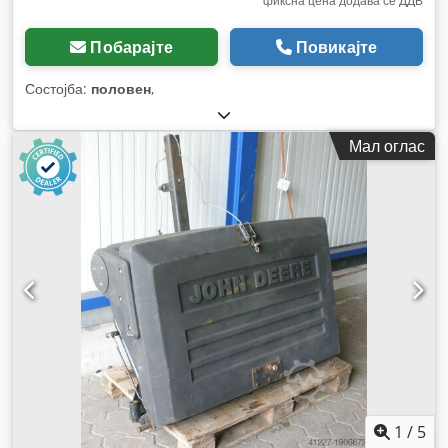
фиксна цена додава се ДДВ
Побарајте
Повикајте
Состојба:
половен
,
Мал оглас
1
/
5