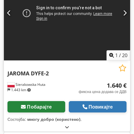
1
/
20
JAROMA DYFE-2
1.640 €
Sierakowska Huta
1.443 km
фиксна цена додава се ДДВ
Побарајте
Повикајте
Состојба:
многу добро (користено)
,