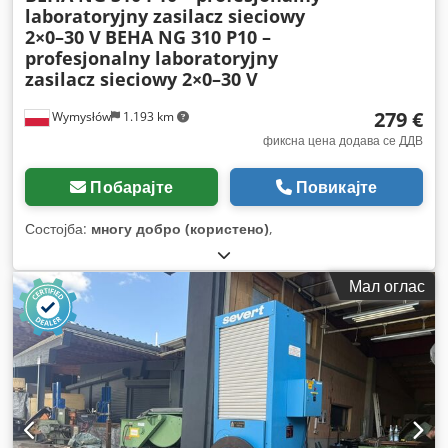
laboratoryjny zasilacz sieciowy
2×0–30 V
BEHA NG 310 P10 –
profesjonalny laboratoryjny
zasilacz sieciowy 2×0–30 V
279 €
Wymysłów
1.193 km
фиксна цена додава се ДДВ
Побарајте
Повикајте
Состојба:
многу добро (користено)
,
Мал оглас