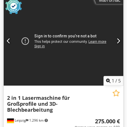
3.600 мм
, висина на полица:
4.500 мм
, број на редови на
полици:
2
, висина на рамката:
4.500 мм
, ширина на
рамката:
1.100 мм
, оптоварување по двојка греди (макс.):
3.000 кг
, должина на полицата:
22.400 мм
, должина на
носачот:
3.600 мм
,
1
/
5
2 in 1 Lasermaschine
für
Großprofile und 3D-
Blechbearbeitung
275.000 €
Leipzig
1.296 km