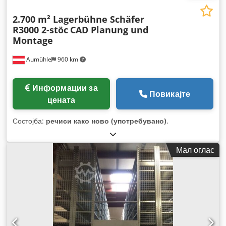
2.700 m² Lagerbühne Schäfer
R3000 2-stöc
CAD Planung und
Montage
Aumühle
960 km
Информации за
Повикајте
цената
Состојба:
речиси како ново (употребувано)
,
Мал оглас