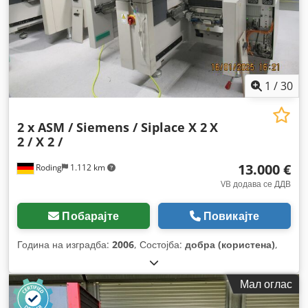
1
/
30
2 x ASM / Siemens / Siplace X 2
X
2 / X 2 /
13.000 €
Roding
1.112 km
VB додава се ДДВ
Побарајте
Повикајте
Година на изградба:
2006
, Состојба:
добра (користена)
,
Мал оглас