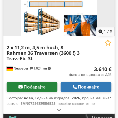
1
/
8
2 x 11,2 m, 4,5 m hoch, 8
Rahmen
36 Traversen (3600 !) 3
Trav.-Eb. 3t
3.610 €
Neubeuern
1.024 km
фиксна цена додава се ДДВ
Побарајте
Повикајте
Состојба:
ново
, Година на изградба:
2026
, број на машина/
возило:
EAN0729389556525
, носеќки капацитет по
складишна секција:
3.000 кг
, вкупна должина:
22.400 мм
,
вкупна висина:
4.500 мм
, растојание помеѓу колоните:
Мал оглас