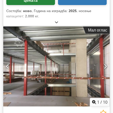
цената
Состојба:
ново
, Година на изградба:
2025
, носење
капацитет:
2.000 кг
,
Мал оглас
1
/
10