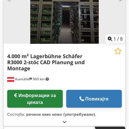
1
/
8
4.000 m² Lagerbühne Schäfer
R3000 2-stöc
CAD Planung und
Montage
Aumühle
960 km
Информации за
Повикајте
цената
Состојба:
речиси како ново (употребувано)
,