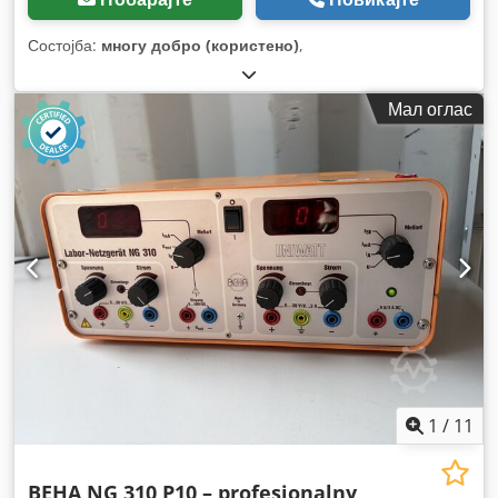
Состојба:
многу добро (користено)
,
Мал оглас
1
/
11
BEHA NG 310 P10 – profesjonalny