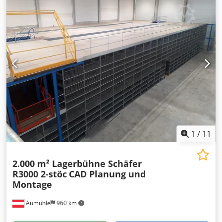
1
/
11
2.000 m² Lagerbühne Schäfer
R3000 2-stöc
CAD Planung und
Montage
Aumühle
960 km