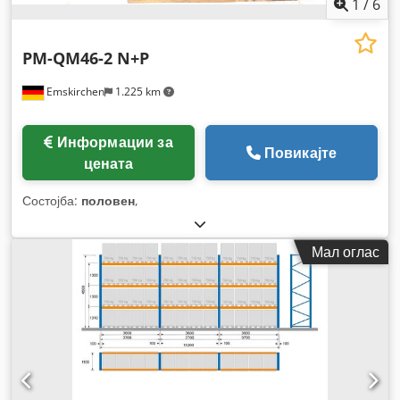
1
/
6
PM-QM46-2 N+P
Emskirchen
1.225 km
Информации за
Повикајте
цената
Состојба:
половен
,
Мал оглас