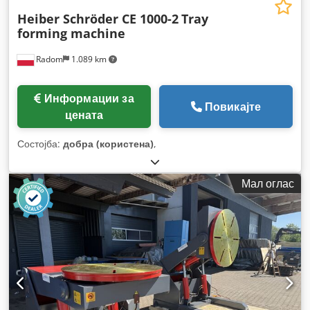
Heiber Schröder CE 1000-2
Tray
forming machine
Radom
1.089 km
Информации за
Повикајте
цената
Состојба:
добра (користена)
,
Мал оглас