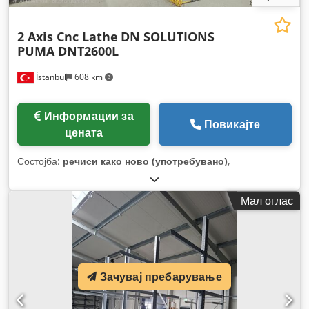
2 Axis Cnc Lathe
DN SOLUTIONS
PUMA DNT2600L
İstanbul
608 km
Информации за
Повикајте
цената
Состојба:
речиси како ново (употребувано)
,
Мал оглас
Зачувај пребарување