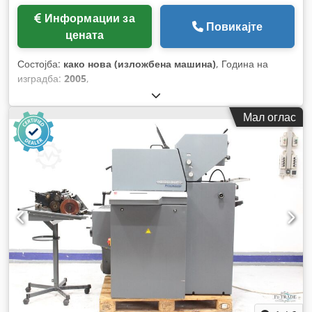
Информации за
Повикајте
цената
Состојба:
како нова (изложбена машина)
, Година на
изградба:
2005
,
Мал оглас