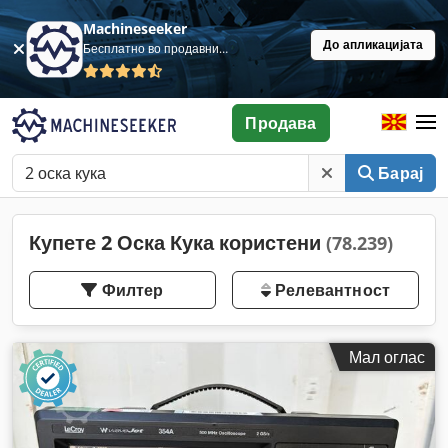
Machineseeker
До апликацијата
Бесплатно во продавница
Продава
Барај
Купете 2 Оска Кука користени
(78.239)
Филтер
Релевантност
Мал оглас