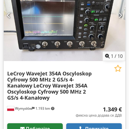
1
/
10
LeCroy WaveJet 354A Oscyloskop
Cyfrowy 500 MHz 2 GS/s 4-
Kanałowy
LeCroy WaveJet 354A
Oscyloskop Cyfrowy 500 MHz 2
GS/s 4-Kanałowy
1.349 €
Wymysłów
1.193 km
фиксна цена додава се ДДВ
Побарајте
Повикајте