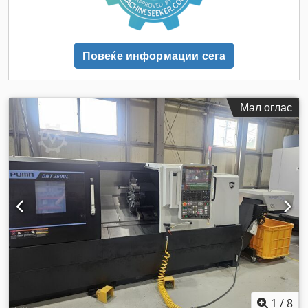
Повеќе информации сега
Мал оглас
1
/
8