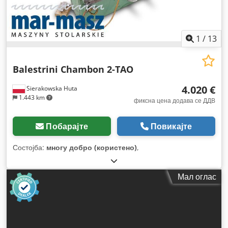
1
/
13
Balestrini Chambon 2-TAO
4.020 €
Sierakowska Huta
1.443 km
фиксна цена додава се ДДВ
Побарајте
Повикајте
Состојба:
многу добро (користено)
,
Мал оглас