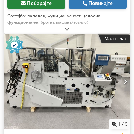
Побарајте
Повикајте
Состојба:
половен
, Функционалност:
целосно
функционален
, број на машина/возило:
WO9WB1008LUKB3351
, пробег:
84.037 км
, моќ:
129 kW
(175,39 коњски сили)
, прва регистрација:
11/2020
, тип на
Мал оглас
гориво:
дизел
, празна тежина:
9.200 кг
, вкупна тежина:
18.000 кг
, големина на гумата:
295/60R22.5
, состојба на
гумите:
60 процент
, конфигурација на оските:
4x2
, боја:
бело
, кабина на возачот:
дневна кабина
, тип на пренос:
хидростат
, суспензија:
хидраулични системи
, број на
седишта:
2
, дозволено оптоварување на оска (оска 1):
9.000
кг
, дозволено оптоварување на оската (оска 2):
9.000 кг
,
Година на изградба:
2020
, работни часови:
14.990 h
,
Опрема:
грејач за паркирање, клима уред
,
1
/
9