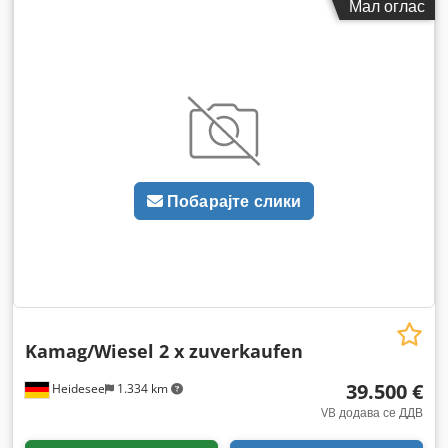
Мал оглас
Побарајте слики
Kamag/Wiesel 2 x zuverkaufen
39.500 €
Heidesee
1.334 km
VB додава се ДДВ