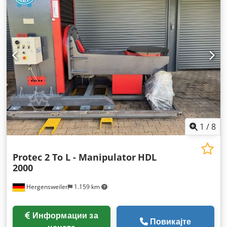
1
/
8
Protec 2 To L - Manipulator
HDL
2000
Hergensweiler
1.159 km
Информации за
Повикајте