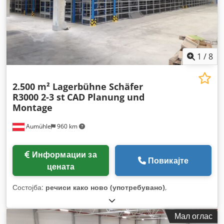
1
/
8
2.500 m² Lagerbühne Schäfer
R3000 2-3 st
CAD Planung und
Montage
Aumühle
960 km
Информации за
Повикајте
цената
Состојба:
речиси како ново (употребувано)
,
Мал оглас