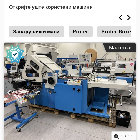
Откријте уште користени машини
0
Заварувачки маси
Protec
Protec Boxer 1
Мал оглас
1
/
11