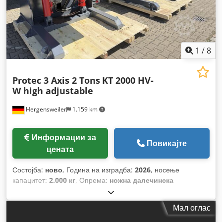
1
/
8
Protec 3 Axis 2 Tons
KT 2000 HV-
W high adjustable
Hergensweiler
1.159 km
Информации за
Повикајте
цената
Состојба:
ново
, Година на изградба:
2026
, носење
капацитет:
2.000 кг
, Опрема:
ножна далечинска
контрола
,
Мал оглас