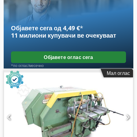
Објавете сега од 4,49 €
*
11 милиони купувачи
ве очекуваат
Објавете оглас сега
*по оглас/месечно
Мал оглас