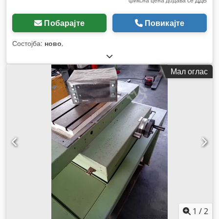
фиксна цена додава се ДДВ
Побарајте
Повикајте
Состојба:
ново
,
Мал оглас
1
/
2