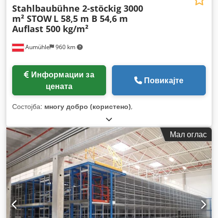
Stahlbaubühne 2-stöckig 3000
m² STOW
L 58,5 m B 54,6 m
Auflast 500 kg/m²
Aumühle
960 km
Информации за
Повикајте
цената
Состојба:
многу добро (користено)
,
Мал оглас