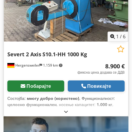
1
/
6
Severt 2 Axis
S10.1-HH 1000 Kg
8.900 €
Hergensweiler
1.159 km
фиксна цена додава се ДДВ
Побарајте
Повикајте
Состојба:
многу добро (користено)
, Функционалност:
целосно функционален
, носење капацитет:
1.000 кг
,