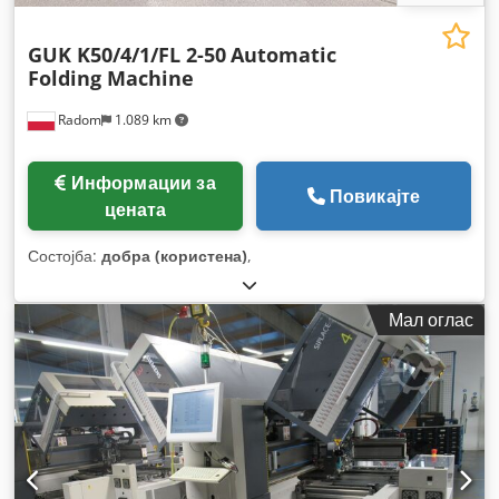
GUK K50/4/1/FL 2-50
Automatic
Folding Machine
Radom
1.089 km
Информации за
Повикајте
цената
Состојба:
добра (користена)
,
Мал оглас