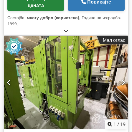
Повикајте
цената
Состојба:
многу добро (користено)
, Година на изградба:
1999
,
Мал оглас
1
/
19