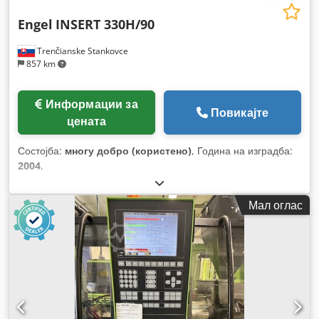
Engel
INSERT 330H/90
Trenčianske Stankovce
857 km
Информации за
Повикајте
цената
Состојба:
многу добро (користено)
, Година на изградба:
2004
,
Мал оглас