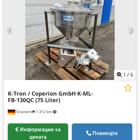
1
/
6
K-Tron / Coperion GmbH
K-ML-
FB-130QC (75 Liter)
Sinsheim
1.312 km
Информации за
Повикајте
цената