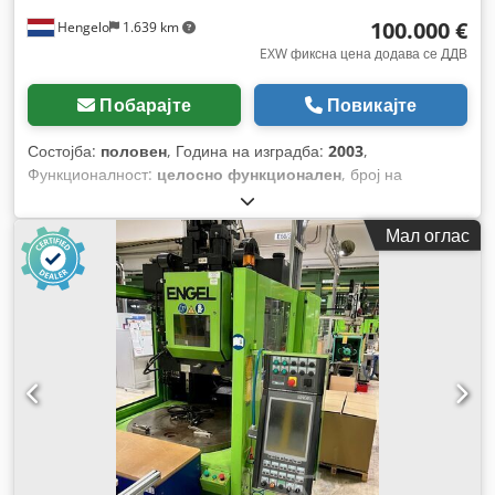
100.000 €
Hengelo
1.639 km
EXW фиксна цена додава се ДДВ
Побарајте
Повикајте
Состојба:
половен
, Година на изградба:
2003
,
Функционалност:
целосно функционален
, број на
машина/возило:
X82600
, стегачка сила:
12.000 kN
,
диаметар на завртката:
150 мм
, растојание помеѓу
Мал оглас
колоните:
1.200 мм
, запремнина на моторот:
12.193 см³
,
притисок на вбризгување:
1.500 греда
, тежина на
инјектирање:
11.584 g
, ход на отворање:
1.400 мм
,