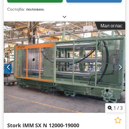
Состојба:
половен
,
Мал оглас
1
/
3
Stork IMM
SX N 12000-19000