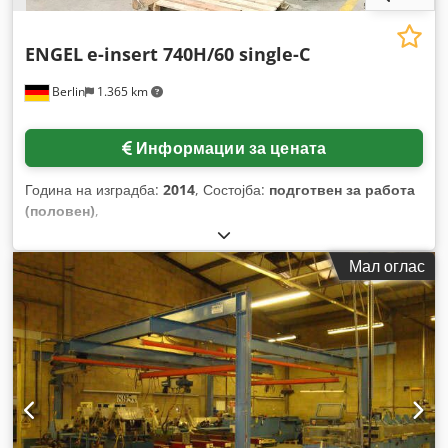
ENGEL
e-insert 740H/60 single-C
Berlin
1.365 km
Информации за цената
Година на изградба:
2014
, Состојба:
подготвен за работа
(половен)
,
Мал оглас