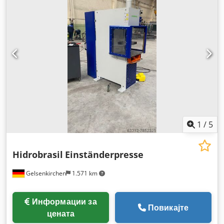
1
/
5
Hidrobrasil
Einständerpresse
Gelsenkirchen
1.571 km
Информации за
Повикајте
цената