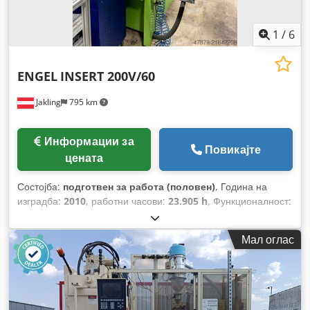
1
/
6
ENGEL
INSERT 200V/60
Jakling
795 km
Информации за
Повикајте
цената
Состојба:
подготвен за работа (половен)
, Година на
изградба:
2010
, работни часови:
23.905 h
, Функционалност:
целосно функционален
, стегачка сила:
600 kN
, диаметар
на завртката:
35 мм
, запремнина на моторот:
135 см³
,
Мал оглас
притисок на вбризгување:
2.221 греда
, ход на отворање:
335 мм
, вкупна должина:
2.420 мм
, вкупна ширина:
1.700
мм
, вкупна висина:
3.100 мм
, вкупна тежина:
6.700 кг
,
Опрема:
документација / прирачник
,