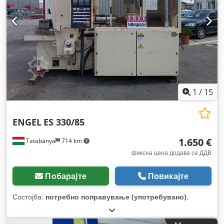
1
/
15
ENGEL
ES 330/85
1.650 €
Tatabánya
714 km
фиксна цена додава се ДДВ
Побарајте
Повикајте
Состојба:
потребно поправување (употребувано)
,