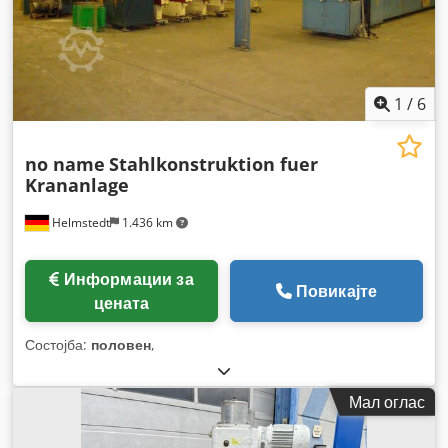
1
/
6
no name
Stahlkonstruktion fuer
Krananlage
Helmstedt
1.436 km
Информации за
Повикајте
цената
Состојба:
половен
,
Мал оглас