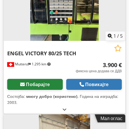
1
/
5
ENGEL
VICTORY 80/25 TECH
3.900 €
Muttenz
1.295 km
фиксна цена додава се ДДВ
Побарајте
Повикајте
Состојба:
многу добро (користено)
, Година на изградба:
2003
,
Мал оглас