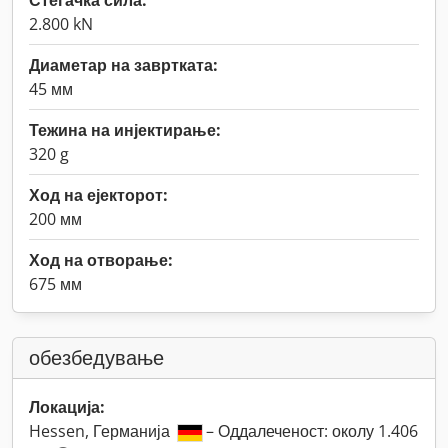
Стегачка сила:
2.800 kN
Диаметар на завртката:
45 мм
Тежина на инјектирање:
320 g
Ход на ејекторот:
200 мм
Ход на отворање:
675 мм
обезбедување
Локација:
Hessen, Германија
– Оддалеченост: околу 1.406