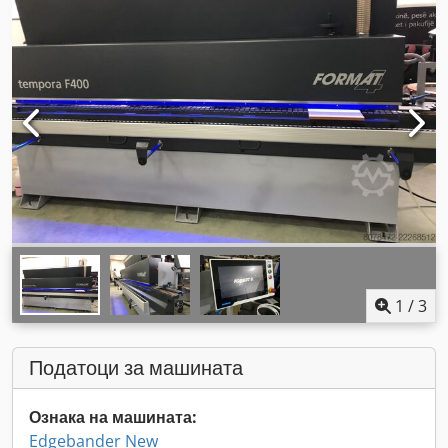
1
/
3
Податоци за машината
Ознака на машината:
Edgebander New