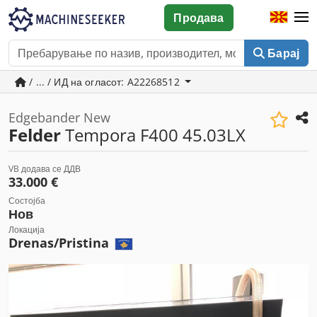
Продава
Барај
/ ... / ИД на огласот: A22268512
Edgebander New
Felder
Tempora F400 45.03LX
VB додава се ДДВ
33.000 €
Состојба
Нов
Локација
Drenas/Pristina