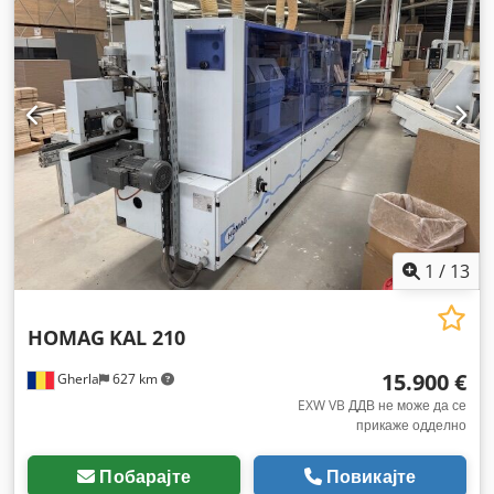
1
/
13
HOMAG
KAL 210
15.900 €
Gherla
627 km
EXW VB ДДВ не може да се
прикаже одделно
Побарајте
Повикајте