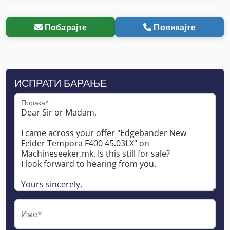
Побарајте
Повикајте
ИСПРАТИ БАРАЊЕ
Порака*
Име*