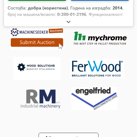
Состојба:
добра (користена)
, Година на изградба:
2014
,
број на машина/возило:
0-200-01-2196
, Функционалност:
целосно функционален
, влезен струја:
63 A
, тип на
прилагодување на висина:
електричен
, брзина на
напојување по X-оста:
25 м/мин
, тип на активирање:
електричен
, вкупна висина:
2.000 мм
, вкупна должина:
7.850 мм
, вкупна ширина:
2.300 мм
, вкупна тежина:
5.000
кг
, Опрема:
Ознака CE, документација / прирачник
,