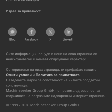
Изјава за приватност
Blog
Facebook
X
LinkedIn
Сите информации, понуди и цени на оваа страница се
неисклучителни и немаат обврзувачки карактер!
Со користење на оваа страница, ги прифаќате нашите
Општи услови
и
Политика за приватност
.
Наведените марки се сопственост на нивните соодветни
сопственици.
Machineseeker Group GmbH не презема одговорност за
содржината на поврзаните надворешни интернет-страници.
© 1999 - 2026 Machineseeker Group GmbH