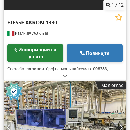
1
/
12
BIESSE
AKRON 1330
Италија
763 km
Информации за
Повикајте
цената
Состојба:
половен
, број на машина/возило:
008383
,
Мал оглас