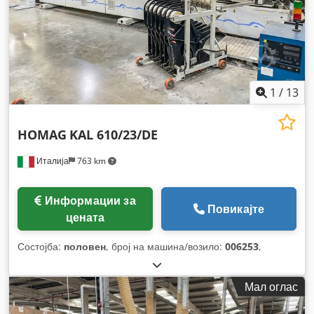
1
/
13
HOMAG
KAL 610/23/DE
Италија
763 km
Информации за
Повикајте
цената
Состојба:
половен
, број на машина/возило:
006253
,
Мал оглас