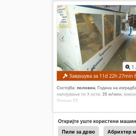
1
Завршува за
11
d
22
h
27
min
Состојба:
половен
, Година на изградб
напојување по X-оста:
25 м/мин
, макс
Ознака CE
,
Откријте уште користени маши
Пили за дрво
Абрихтер 