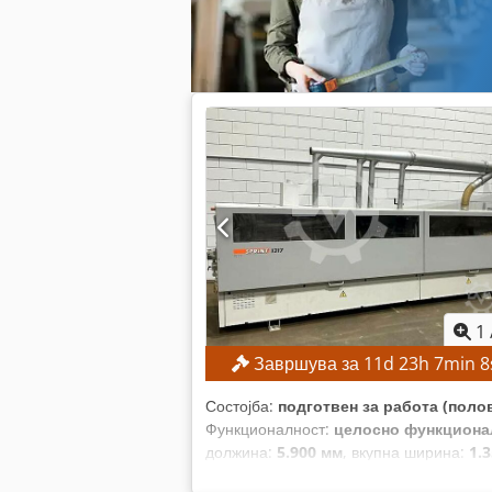
1
Завршува за
11
d
23
h
7
min
6
Состојба:
подготвен за работа (поло
Функционалност:
целосно функциона
должина:
5.900 мм
, вкупна ширина:
1.