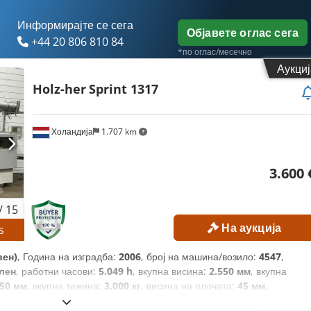
Информирајте се сега
Објавете оглас сега
+44 20 806 810 84
*по оглас/месечно
Аукциј
Holz-her
Sprint 1317
Холандија
1.707 km
3.600 
/
15
На аукција
s
вен)
, Година на изградба:
2006
, број на машина/возило:
4547
,
лен
, работни часови:
5.049 h
, вкупна висина:
2.550 мм
, вкупна
350 мм
, вкупна тежина:
3.000 кг
, висина на плочата:
45 мм
,