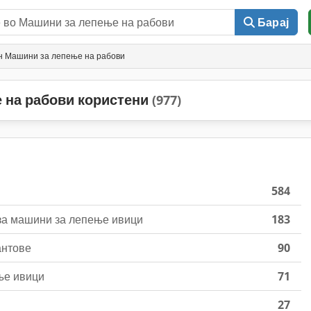
Барај
н Машини за лепење на рабови
 на рабови користени
(977)
584
за машини за лепење ивици
183
антове
90
ње ивици
71
27