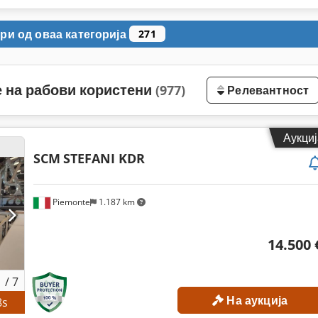
ри од оваа категорија
271
 на рабови користени
(977)
Релевантност
Аукциј
SCM
STEFANI KDR
Piemonte
1.187 km
14.500 
1
/
7
На аукција
6
s