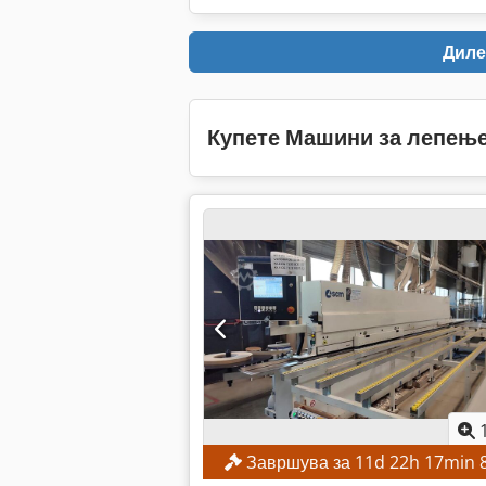
Диле
Купете Машини за лепење
Завршува за
11
d
22
h
17
min