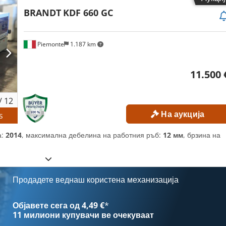
BRANDT
KDF 660 GC
Piemonte
1.187 km
11.500 
/
12
На аукција
s
а:
2014
, максимална дебелина на работния ръб:
12 мм
, брзина на
Продадете веднаш користена механизација
Објавете сега од 4,49 €
*
11 милиони купувачи
ве очекуваат