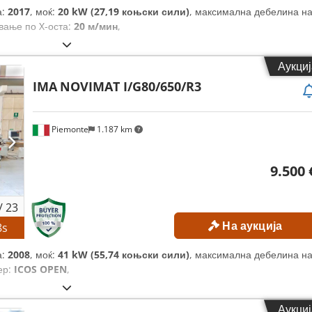
а:
2017
, моќ:
20 kW (27,19 коњски сили)
, максимална дебелина н
ување по X-оста:
20 м/мин
,
Аукциј
IMA
NOVIMAT I/G80/650/R3
Piemonte
1.187 km
9.500 
/
23
На аукција
6
s
а:
2008
, моќ:
41 kW (55,74 коњски сили)
, максимална дебелина н
ер:
ICOS OPEN
,
Аукциј