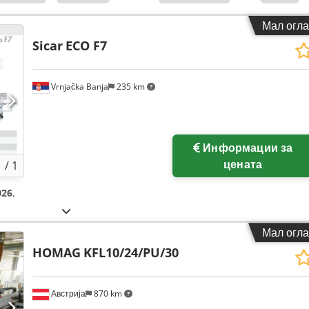
Мал огла
Sicar
ECO F7
Vrnjačka Banja
235 km
Побарајте повеќе
Информации за
слики
цената
1
/
1
026
,
Мал огла
HOMAG
KFL10/24/PU/30
Австрија
870 km