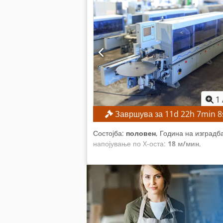
1
Завршува за
11
d
22
h
7
min
6
Состојба:
половен
, Година на изградб
напојување по X-оста:
18 м/мин
,