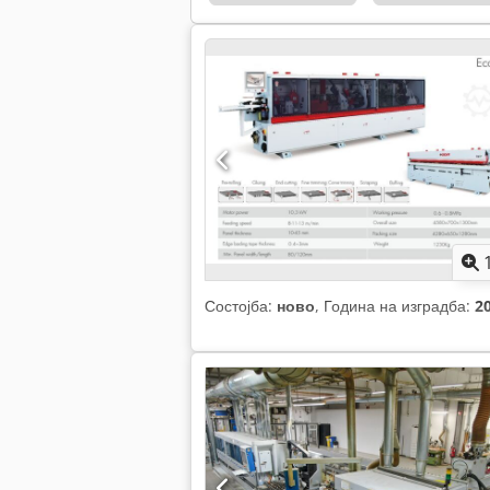
Состојба:
ново
, Година на изградба:
2