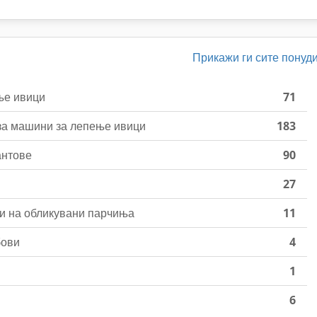
Прикажи ги сите понуд
ње ивици
71
за машини за лепење ивици
183
антове
90
27
и на обликувани парчиња
11
бови
4
1
6