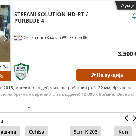
Аукциј
STEFANI
SOLUTION HD-RT /
PURBLUE 4
Обединетото Кралство
2.385 km
3.500 
/
24
На аукција
6
s
а:
2015
, максимална дебелина на работния ръб:
22 мм
, брзина на
имална брзина на вретеното за глодање:
12.000 обр/мин
, Опрема:
ни
машини
Cehisa
Scm K 203
Kdn