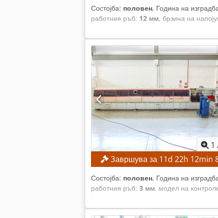
Состојба:
половен
, Година на изградб
работния ръб:
12 мм
, брзина на напој
1
Завршува за
11
d
22
h
12
min
Состојба:
половен
, Година на изградб
работния ръб:
3 мм
, модел на контрол