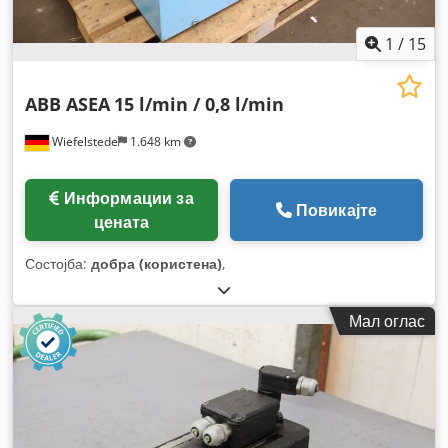
1
/
15
ABB ASEA
15 l/min / 0,8 l/min
Wiefelstede
1.648 km
Информации за
Повикајте
цената
Состојба:
добра (користена)
,
Мал оглас