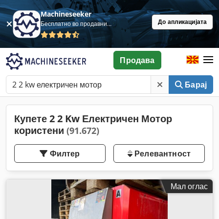
Machineseeker
До апликацијата
Бесплатно во продавница
Продава
Барај
Купете 2 2 Kw Електричен Мотор
користени
(91.672)
Филтер
Релевантност
Мал оглас