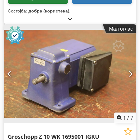
Состојба:
добра (користена)
,
Мал оглас
1
/
7
Groschopp
Z 10 WK 1695001 IGKU