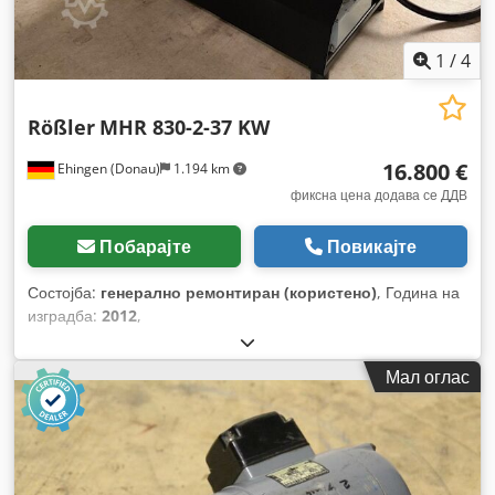
1
/
4
Rößler
MHR 830-2-37 KW
16.800 €
Ehingen (Donau)
1.194 km
фиксна цена додава се ДДВ
Побарајте
Повикајте
Состојба:
генерално ремонтиран (користено)
, Година на
изградба:
2012
,
Мал оглас