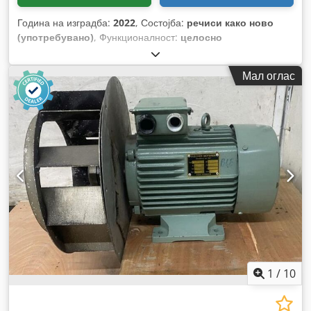
Година на изградба:
2022
, Состојба:
речиси како ново
(употребувано)
, Функционалност:
целосно
функционален
,
Мал оглас
1
/
10