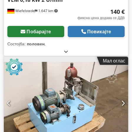
140 €
Wiefelstede
1.647 km
фиксна цена додава се ДДВ
Побарајте
Повикајте
Состојба:
половен
,
Мал оглас