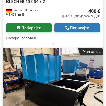
BLECHER
132 S4 / 2
400 €
Hessisch Lichtenau
1.408 km
фиксна цена додава се ДДВ
Побарајте
Повикајте
Состојба:
половен
,
Мал оглас