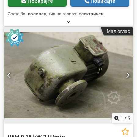
Побарајте
Повикајте
Состојба:
половен
, тип на гориво:
електричен
,
Мал оглас
1
/
5
VEM
0,18 kW 2 U/min