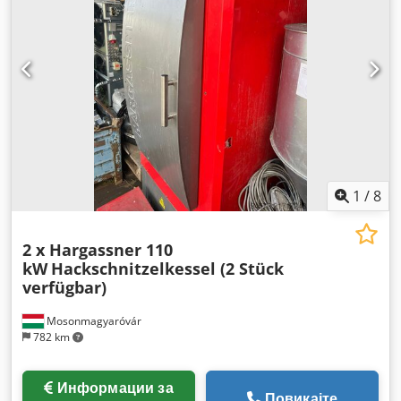
1
/
8
2 x Hargassner 110
kW
Hackschnitzelkessel (2 Stück
verfügbar)
Mosonmagyaróvár
782 km
Информации за
Повикајте