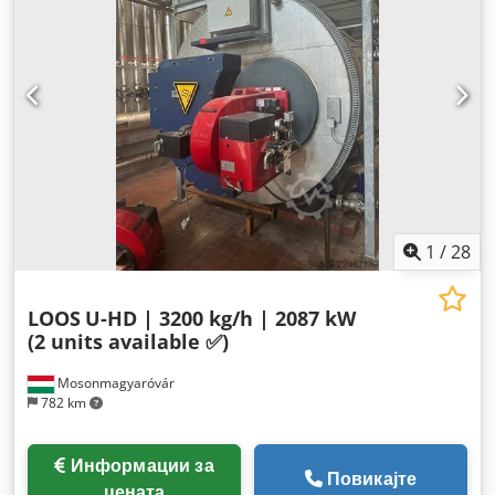
1
/
28
LOOS
U-HD | 3200 kg/h | 2087 kW
(2 units available ✅)
Mosonmagyaróvár
782 km
Информации за
Повикајте
цената