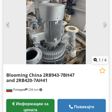
1
/
4
Blooming China
2RB943-7BH47
and 2RB420-7AH41
Пловдив
256 km
Информации за
Повикајте
цената