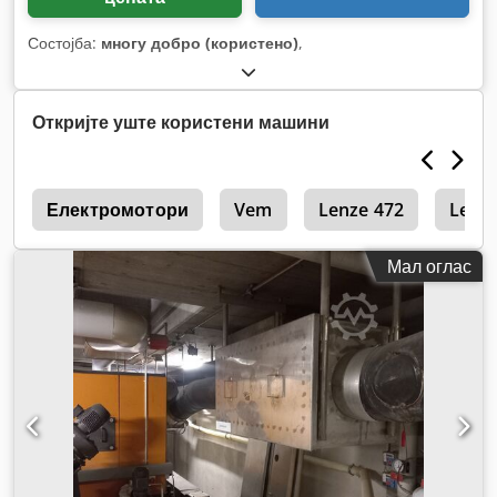
Состојба:
многу добро (користено)
,
Откријте уште користени машини
l
Електромотори
Vem
Lenze 472
Lenze
Мал оглас