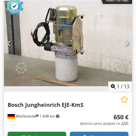
1
/
13
Bosch Jungheinrich
EJE-KmS
650 €
Wiefelstede
1.648 km
фиксна цена додава се ДДВ