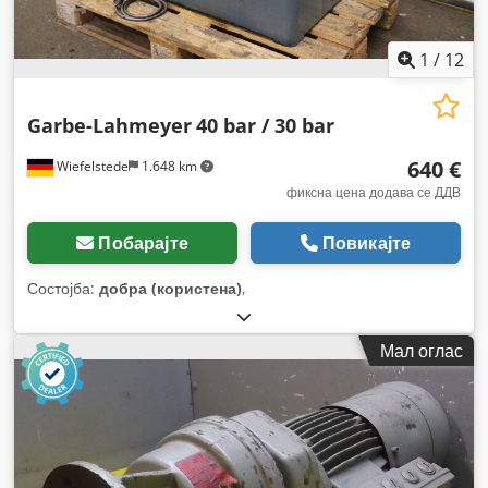
1
/
12
Garbe-Lahmeyer
40 bar / 30 bar
640 €
Wiefelstede
1.648 km
фиксна цена додава се ДДВ
Побарајте
Повикајте
Состојба:
добра (користена)
,
Мал оглас