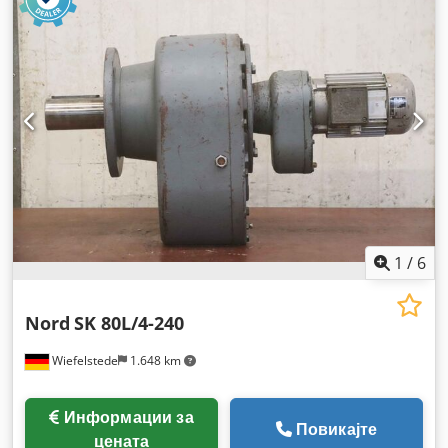
1
/
6
Nord
SK 80L/4-240
Wiefelstede
1.648 km
Информации за
Повикајте
цената