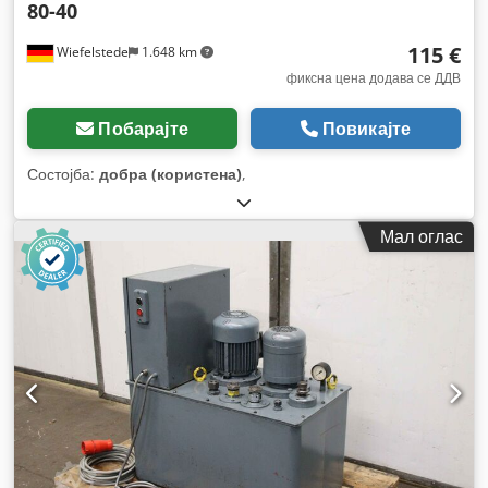
80-40
115 €
Wiefelstede
1.648 km
фиксна цена додава се ДДВ
Побарајте
Повикајте
Состојба:
добра (користена)
,
Мал оглас