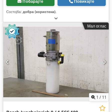
Побарајте
Повикајте
Состојба:
добра (користена)
,
Мал оглас
1
/
11