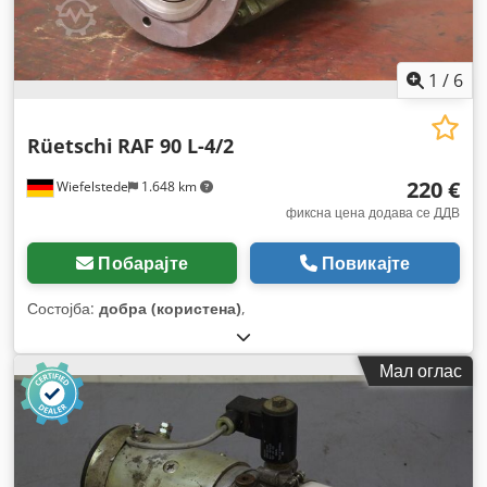
1
/
6
Rüetschi
RAF 90 L-4/2
220 €
Wiefelstede
1.648 km
фиксна цена додава се ДДВ
Побарајте
Повикајте
Состојба:
добра (користена)
,
Мал оглас