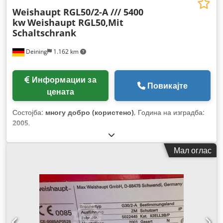
Weishaupt RGL50/2-A /// 5400
kw
Weishaupt RGL50,Mit
Schaltschrank
Deining
1.162 km
Информации за
Повикајте
цената
Состојба:
многу добро (користено)
, Година на изградба:
2005
,
Мал оглас