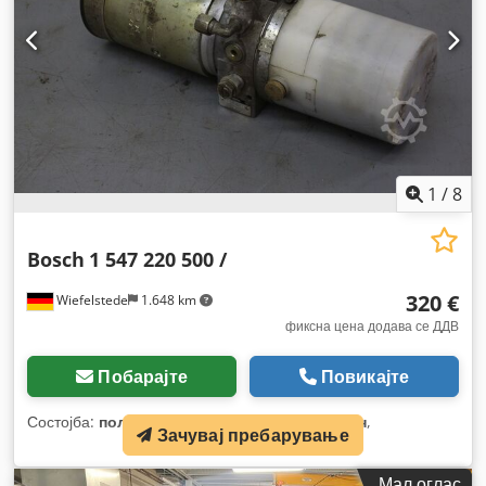
1
/
8
Bosch
1 547 220 500 /
320 €
Wiefelstede
1.648 km
фиксна цена додава се ДДВ
Побарајте
Повикајте
Состојба:
половен
, тип на гориво:
електричен
,
Зачувај пребарување
Мал оглас