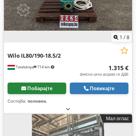
1
/
8
Wilo
IL80/190-18.5/2
1.315 €
Tatabánya
714 km
фиксна цена додава се ДДВ
Побарајте
Повикајте
Состојба:
половен
,
Мал оглас