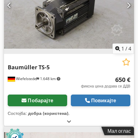
1
/
4
Baumüller
TS-5
650 €
Wiefelstede
1.648 km
фиксна цена додава се ДДВ
Побарајте
Повикајте
Состојба:
добра (користена)
,
Мал оглас