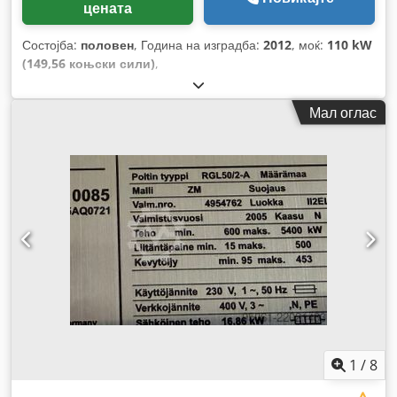
цената
Состојба:
половен
, Година на изградба:
2012
, моќ:
110 kW
(149,56 коњски сили)
,
Мал оглас
1
/
8