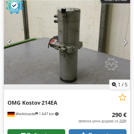
1
/
5
OMG Kostov
214EA
290 €
Wiefelstede
1.647 km
фиксна цена додава се ДДВ