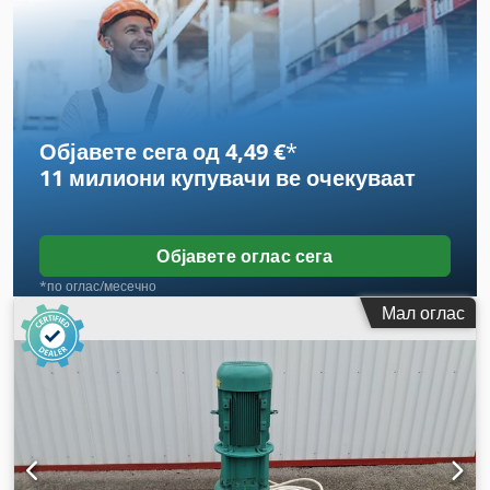
Објавете сега од 4,49 €
*
11 милиони купувачи
ве очекуваат
Објавете оглас сега
*по оглас/месечно
Мал оглас