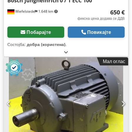
Bosch Jungheinrich
0 / 1 ECC 100
650 €
Wiefelstede
1.648 km
фиксна цена додава се ДДВ
Побарајте
Повикајте
Состојба:
добра (користена)
,
Мал оглас