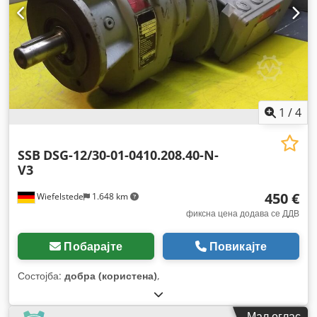
1
/
4
SSB
DSG-12/30-01-0410.208.40-N-
V3
450 €
Wiefelstede
1.648 km
фиксна цена додава се ДДВ
Побарајте
Повикајте
Состојба:
добра (користена)
,
Мал оглас