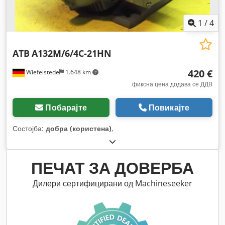
1
/
4
ATB
A132M/6/4C-21HN
420 €
Wiefelstede
1.648 km
фиксна цена додава се ДДВ
Побарајте
Повикајте
Состојба:
добра (користена)
,
ПЕЧАТ ЗА ДОВЕРБА
Дилери сертифицирани од Machineseeker