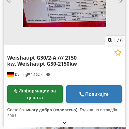
1
/
6
Weishaupt G30/2-A /// 2150
kw.
Weishaupt G30-2150kw
Deining
1.162 km
Информации за
Повикајте
цената
Состојба:
многу добро (користено)
, Година на изградба:
2001
,