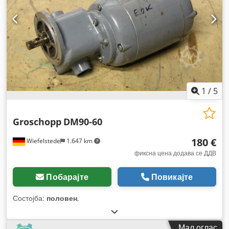
1
/
5
Groschopp
DM90-60
180 €
Wiefelstede
1.647 km
фиксна цена додава се ДДВ
Побарајте
Повикајте
Состојба:
половен
,
Мал оглас