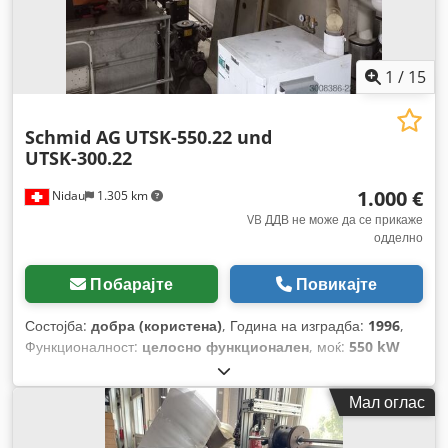
1
/
15
Schmid AG
UTSK-550.22 und
UTSK-300.22
1.000 €
Nidau
1.305 km
VB ДДВ не може да се прикаже
одделно
Побарајте
Повикајте
Состојба:
добра (користена)
, Година на изградба:
1996
,
Функционалност:
целосно функционален
, моќ:
550 kW
(747,79 коњски сили)
, вкупна тежина:
6.000 кг
, номинална
топлотна моќност:
550 kW (747,79 коњски сили)
, грејна
Мал оглас
моќност:
550 kW (747,79 коњски сили)
,