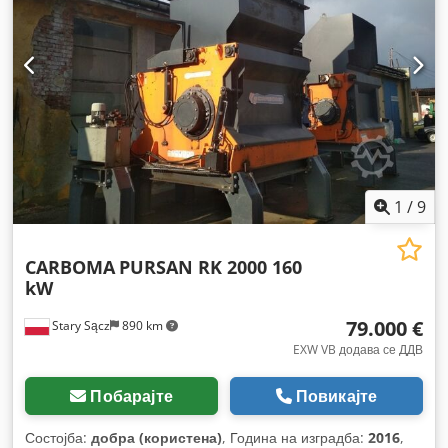
1
/
9
CARBOMA
PURSAN RK 2000 160
kW
79.000 €
Stary Sącz
890 km
EXW VB додава се ДДВ
Побарајте
Повикајте
Состојба:
добра (користена)
, Година на изградба:
2016
,