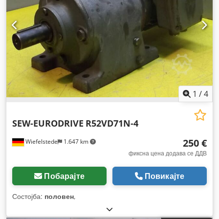
1
/
4
SEW-EURODRIVE
R52VD71N-4
250 €
Wiefelstede
1.647 km
фиксна цена додава се ДДВ
Побарајте
Повикајте
Состојба:
половен
,