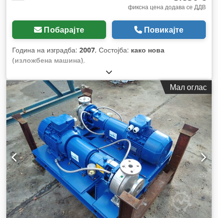
фиксна цена додава се ДДВ
Побарајте
Повикајте
Година на изградба:
2007
, Состојба:
како нова
(изложбена машина)
,
Мал оглас