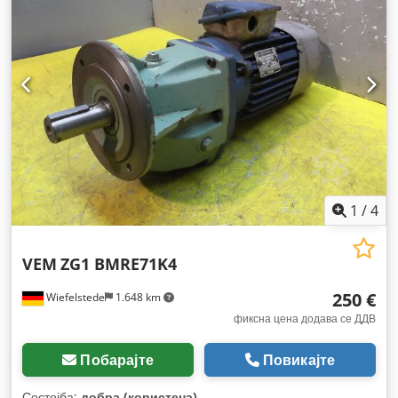
1
/
4
VEM
ZG1 BMRE71K4
250 €
Wiefelstede
1.648 km
фиксна цена додава се ДДВ
Побарајте
Повикајте
Состојба:
добра (користена)
,