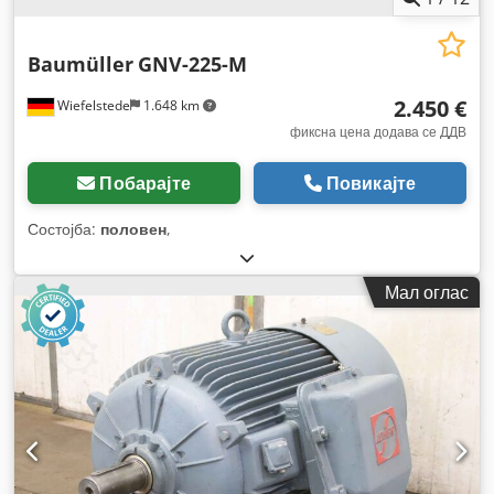
Baumüller
GNV-225-M
2.450 €
Wiefelstede
1.648 km
фиксна цена додава се ДДВ
Побарајте
Повикајте
Состојба:
половен
,
Мал оглас