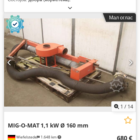
Мал оглас
1
/
14
MIG-O-MAT
1,1 kW Ø 160 mm
680 €
Wiefelstede
1.648 km