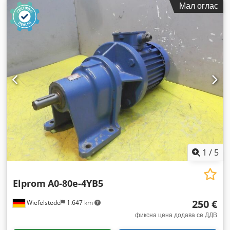
Мал оглас
1
/
5
Elprom
A0-80e-4YB5
250 €
Wiefelstede
1.647 km
фиксна цена додава се ДДВ