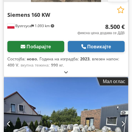
Siemens
160 KW
8.500 €
Bystrzyca
1.093 km
фиксна цена додава се ДДВ
Побарајте
Повикајте
Состојба:
ново
, Година на изградба:
2023
, влезен напон:
400 V
, вкупна тежина:
990 кг
,
Мал оглас