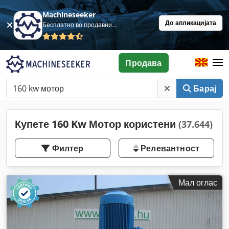
Machineseeker
До апликацијата
Бесплатно во продавница
Продава
Барај
Купете 160 Kw Мотор користени
(37.644)
Филтер
Релевантност
Мал оглас