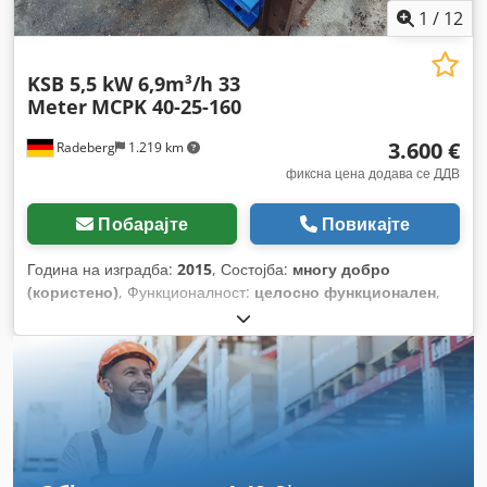
1
/
12
KSB 5,5 kW 6,9m³/h 33
Meter
MCPK 40-25-160
3.600 €
Radeberg
1.219 km
фиксна цена додава се ДДВ
Побарајте
Повикајте
Година на изградба:
2015
, Состојба:
многу добро
(користено)
, Функционалност:
целосно функционален
,
вкупна должина:
1.030 мм
, вкупна ширина:
450 мм
, вкупна
висина:
480 мм
,