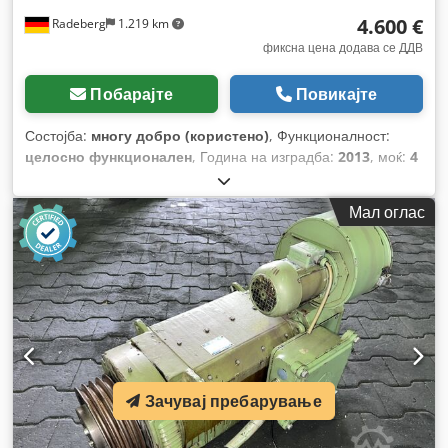
4.600 €
Radeberg
1.219 km
фиксна цена додава се ДДВ
Побарајте
Повикајте
Состојба:
многу добро (користено)
, Функционалност:
целосно функционален
, Година на изградба:
2013
, моќ:
4
kW (5,44 коњски сили)
, вкупна тежина:
81 кг
, вкупна
должина:
590 мм
, вкупна ширина:
440 мм
, вкупна висина:
Мал оглас
360 мм
,
Зачувај пребарување