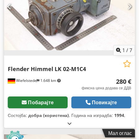
1
/
7
Flender Himmel
LK 02-M1C4
280 €
Wiefelstede
1.648 km
фиксна цена додава се ДДВ
Побарајте
Повикајте
Состојба:
добра (користена)
, Година на изградба:
1994
,
Мал оглас