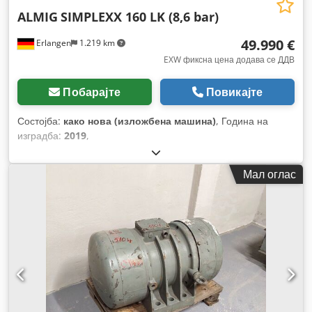
ALMIG
SIMPLEXX 160 LK (8,6 bar)
49.990 €
Erlangen
1.219 km
EXW фиксна цена додава се ДДВ
Побарајте
Повикајте
Состојба:
како нова (изложбена машина)
, Година на
изградба:
2019
,
Мал оглас