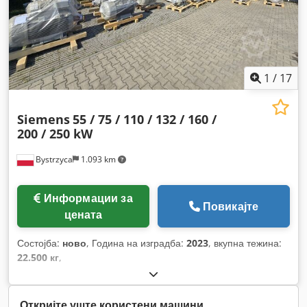
1
/
17
Siemens
55 / 75 / 110 / 132 / 160 /
200 / 250 kW
Bystrzyca
1.093 km
Информации за
Повикајте
цената
Состојба:
ново
, Година на изградба:
2023
, вкупна тежина:
22.500 кг
,
Откријте уште користени машини