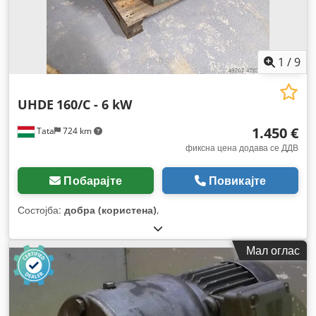
1
/
9
UHDE
160/C - 6 kW
1.450 €
Tata
724 km
фиксна цена додава се ДДВ
Побарајте
Повикајте
Состојба:
добра (користена)
,
Мал оглас