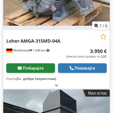
1
/
6
Loher
AMGA-315MD-04A
3.950 €
Wiefelstede
1.648 km
фиксна цена додава се ДДВ
Побарајте
Повикајте
Состојба:
добра (користена)
,
Мал оглас