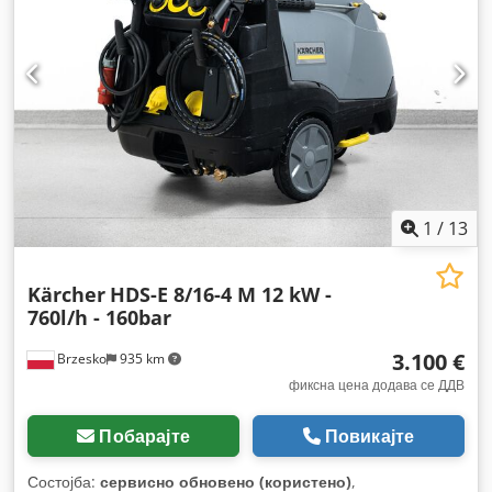
1
/
13
Kärcher
HDS-E 8/16-4 M 12 kW -
760l/h - 160bar
3.100 €
Brzesko
935 km
фиксна цена додава се ДДВ
Побарајте
Повикајте
Состојба:
сервисно обновено (користено)
,