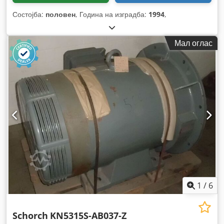
Состојба:
половен
, Година на изградба:
1994
,
Мал оглас
1
/
6
Schorch
KN5315S-AB037-Z