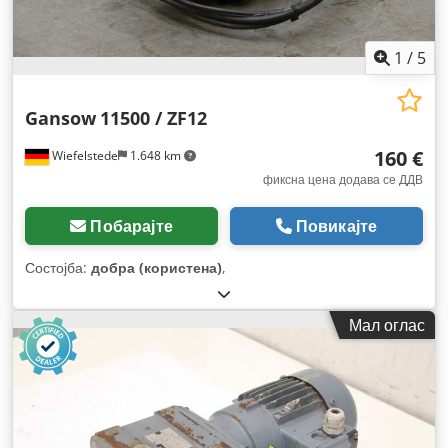
1
/
5
Gansow
11500 / ZF12
160 €
Wiefelstede
1.648 km
фиксна цена додава се ДДВ
Побарајте
Повикајте
Состојба:
добра (користена)
,
Мал оглас