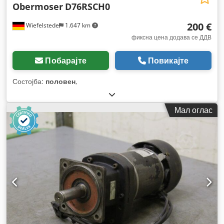
Obermoser
D76RSCH0
200 €
Wiefelstede
1.647 km
фиксна цена додава се ДДВ
Побарајте
Повикајте
Состојба:
половен
,
Мал оглас