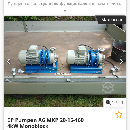
Функционалност:
целосно функционален
, празна тежина:
119 кг
, влезен напон:
400 V
, гориво:
електрична енергија
,
температура:
85 °C
,
Мал оглас
1
/
11
CP Pumpen AG
MKP 20-15-160
4kW Monoblock