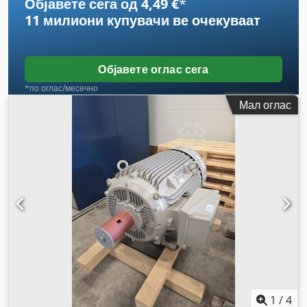
Објавете сега од 4,49 €
*
11 милиони купувачи
ве очекуваат
Објавете оглас сега
*по оглас/месечно
Мал оглас
1
/
4