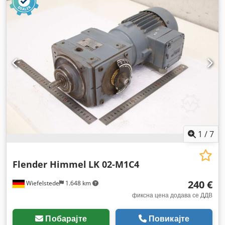
1
/
7
Flender Himmel
LK 02-M1C4
240 €
Wiefelstede
1.648 km
фиксна цена додава се ДДВ
Побарајте
Повикајте