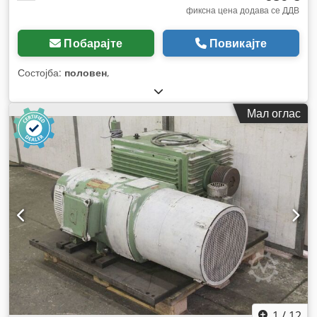
фиксна цена додава се ДДВ
Побарајте
Повикајте
Состојба:
половен
,
Мал оглас
1
/
12