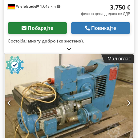
3.750 €
Wiefelstede
1.648 km
фиксна цена додава се ДДВ
Побарајте
Повикајте
Состојба:
многу добро (користено)
,
Мал оглас