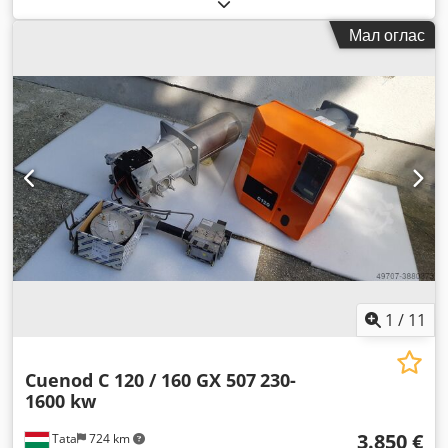
Мал оглас
1
/
11
Cuenod C 120 / 160 GX 507
230-
1600 kw
3.850 €
Tata
724 km