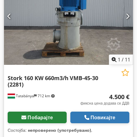
1
/
11
Stork 160 KW 660m3/h
VMB-45-30
(2281)
4.500 €
Tatabánya
712 km
фиксна цена додава се ДДВ
Побарајте
Повикајте
Состојба:
непроверено (употребувано)
,