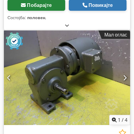
Побарајте
Повикајте
Состојба:
половен
,
Мал оглас
1
/
4