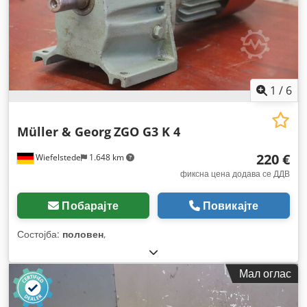
1
/
6
Müller & Georg
ZGO G3 K 4
220 €
Wiefelstede
1.648 km
фиксна цена додава се ДДВ
Побарајте
Повикајте
Состојба:
половен
,
Мал оглас