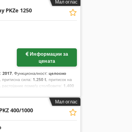
Мал оглас
ny
PKZe 1250
Информации за
цената
а:
2017
, Функционалност:
целосно
, притисна сила:
1.250 t
, притисок на
, растојание помеѓу столбовите:
1.400
.600 мм
,
Мал оглас
PKZ 400/1000