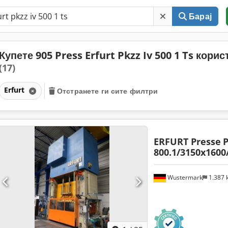
Барај
Купете 905 Press Erfurt Pkzz Iv 500 1 Ts корис
(17)
Erfurt
Отстранете ги сите филтри
ERFURT Presse
P
800.1/3150x1600
Wustermark
1.387