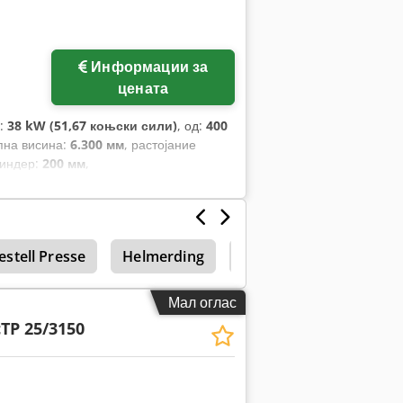
Информации за
цената
ќ:
38 kW (51,67 коњски сили)
, од:
400
упна висина:
6.300 мм
, растојание
линдер:
200 мм
,
estell Presse
Helmerding
Ebu
Erfurt
Ек
Мал оглас
cTP 25/3150