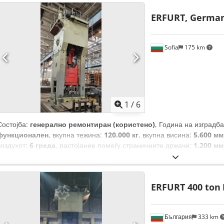
ERFURT, Germa
Sofia
175 km
1
/
6
Состојба:
генерално ремонтиран (користено)
, Година на изградб
функционален
, вкупна тежина:
120.000 кг
, вкупна висина:
5.600 мм
воздухот:
6 греда
, растојание помеѓу страничните држачи:
1.200 мм
мм
, од:
500 мм
, должина на масата:
1.850 мм
, ширина на масата:
1
ERFURT 400 ton
България
333 km