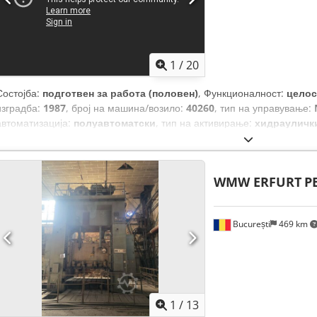
1
/
20
Состојба:
подготвен за работа (половен)
, Функционалност:
целос
изградба:
1987
, број на машина/возило:
40260
, тип на управување:
автоматизација:
полуавтоматски
, тип на активирање:
хидрауличк
максимален агол на сечење:
2 °
, стапка на удари (мин.):
1 врт/мин
мин
, макс. дебелина на лим:
25 мм
, макс. дебелина на алуминиев 
челичен лим:
25 мм
, максимална дебелина на лим од не'рѓосувачки
WMW ERFURT
P
штопер:
рачно
, заден набој:
1.000 мм
, влезен напон:
380 V
, влезен 
трифазен
, контролен напон:
110 V
, вкупна тежина:
42.100 кг
, вкуп
3.150 мм
, вкупна висина:
3.600 мм
, ширина на масата:
3.250 мм
, О
București
469 km
податоци, документација / прирачник, заштита на прстите, нож
централизирана система за подмачкување
,
1
/
13