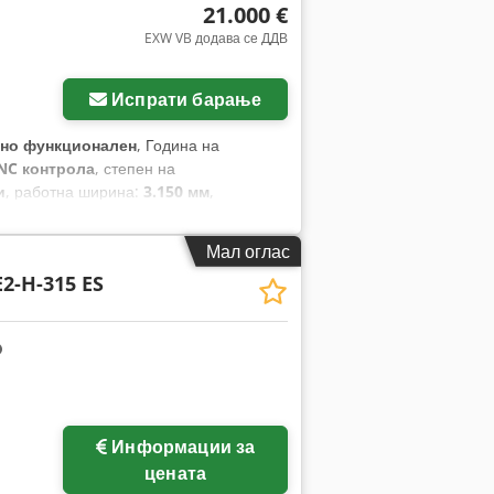
21.000 €
EXW VB додава се ДДВ
Испрати барање
но функционален
, Година на
NC контрола
, степен на
и
, работна ширина:
3.150 мм
,
, максимална стапка на удари:
25 врт/
лист:
30 мм
, максимална дебелина на
Мал оглас
 челик:
18 мм
, подесување на задниот
E2-H-315 ES
струја:
93 A
, тип на влезен струја:
на должина:
5.040 мм
, вкупна ширина:
према:
Достапна табличка со
на далечинска контрола,
Информации за
цената