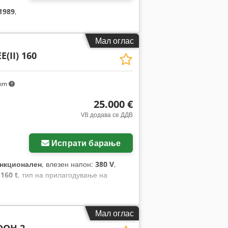
1989
,
Мал оглас
E(II) 160
 km
25.000 €
VB додава се ДДВ
Испрати барање
нкционален
, влезен напон:
380 V
,
:
160 t
, тип на прилагодување на
Мал оглас