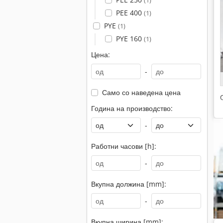
(1)
PEE 400
(1)
PYE
(1)
PYE 160
(1)
Цена:
-
Само со наведена цена
Година на производство:
-
Работни часови [h]:
-
Вкупна должина [mm]:
-
Вкупна ширина [mm]: