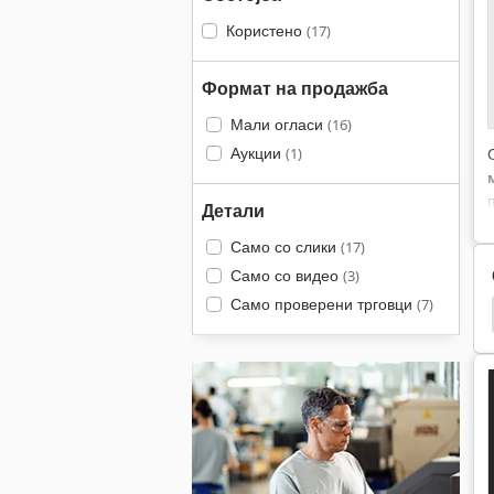
Користено
(17)
Формат на продажба
Мали огласи
(16)
Аукции
(1)
Детали
Само со слики
(17)
Само со видео
(3)
Само проверени трговци
(7)
 Шкаф
Двоен Биро
Двоен Шраф Екструдер