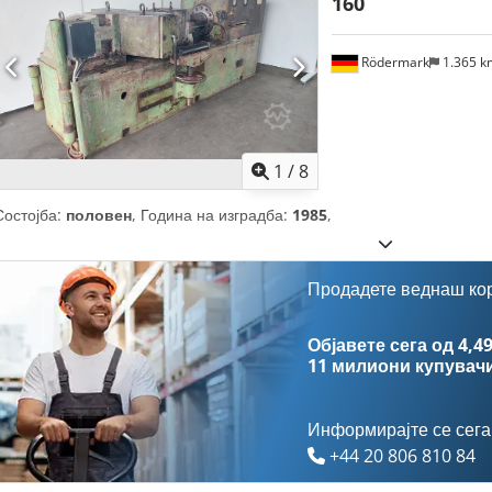
160
Rödermark
1.365 
1
/
8
Состојба:
половен
, Година на изградба:
1985
,
Продадете веднаш ко
Објавете сега од 4,49
11 милиони купувач
Информирајте се сега
+44 20 806 810 84