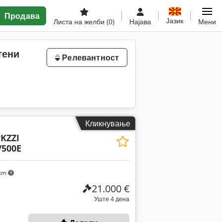
Продава
Јазик
Листа на желби
(0)
Најава
Мени
тени
Релевантност
Кликнување
KZZI
/500E
 km
21.000 €
Уште 4 дена