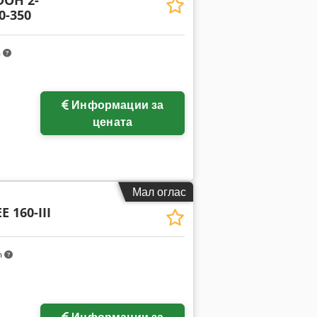
DOH 2-
0-350
m
Информации за
цената
Мал оглас
E 160-III
m