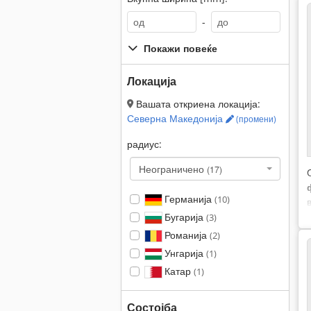
-
Покажи повеќе
Локација
Вашата откриена локација:
Северна Македонија
(промени)
радиус:
Неограничено
(17)
Германија
(10)
Бугарија
(3)
Романија
(2)
Унгарија
(1)
Катар
(1)
Состојба