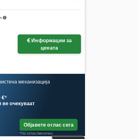
km
Информации за
цената
ристена механизација
 €
*
и
ве очекуваат
Објавете оглас сега
*по оглас/месечно