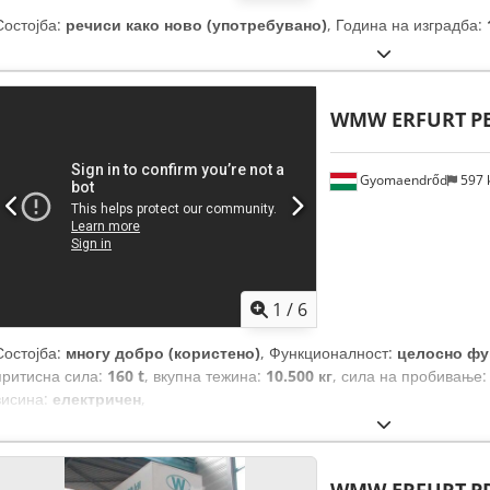
Состојба:
речиси како ново (употребувано)
, Година на изградба:
WMW ERFURT
PE
Gyomaendrőd
597
1
/
6
Состојба:
многу добро (користено)
, Функционалност:
целосно фу
притисна сила:
160 t
, вкупна тежина:
10.500 кг
, сила на пробивање
висина:
електричен
,