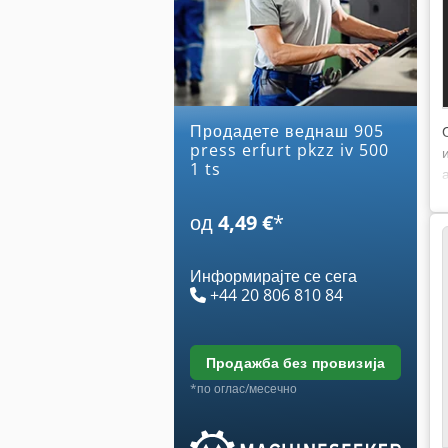
Продадете веднаш 905
press erfurt pkzz iv 500
1 ts
од
4,49 €
*
Информирајте се сега
+44 20 806 810 84
продажба без провизија
*по оглас/месечно