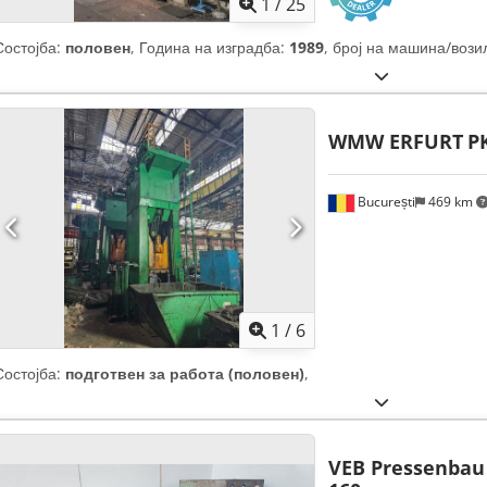
1
/
25
Состојба:
половен
, Година на изградба:
1989
, број на машина/вози
WMW ERFURT
P
București
469 km
1
/
6
Состојба:
подготвен за работа (половен)
,
VEB Pressenbau 