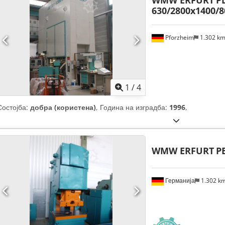
WMW ERFURT
P
630/2800x1400/8
Pforzheim
1.302 k
1
/
4
Состојба:
добра (користена)
, Година на изградба:
1996
,
WMW ERFURT
PE
Германија
1.302 k