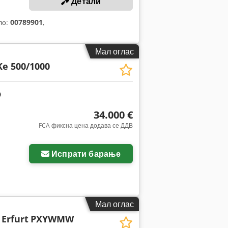
Детали
ло:
00789901
,
Мал оглас
Ke 500/1000
34.000 €
FCA фиксна цена додава се ДДВ
Испрати барање
Мал оглас
Erfurt
PXYWMW