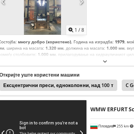
1
/
8
Состојба:
многу добро (користено)
, Година на изградба:
1979
, мо
мм
, ширина на масата:
1.320 мм
, должина на масата:
1.000 мм
, вк
помеѓу столбовите:
1.000 мм
, прилагодување на хидрауличниот ци
Откријте уште користени машини
Ексцентрични преси, едноколонни, над 100 т
C G
WMW ERFURT
S
Пловдив
255 km