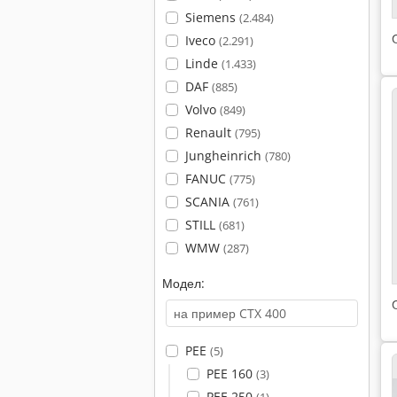
Siemens
(2.484)
Iveco
(2.291)
Linde
(1.433)
DAF
(885)
Volvo
(849)
Renault
(795)
Jungheinrich
(780)
FANUC
(775)
SCANIA
(761)
STILL
(681)
WMW
(287)
Модел:
PEE
(5)
PEE 160
(3)
PEE 250