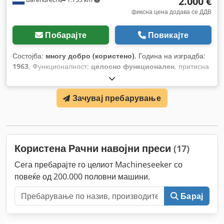
2.000 €
фиксна цена додава се ДДВ
Побарајте
Повикајте
Состојба:
многу добро (користено)
, Година на изградба:
1963
, Функционалност:
целосно функционален
, притисна
сила:
28 t
,
Зачувај пребарување
Користена Рачни навојни преси
(17)
Сега пребарајте го целиот Machineseeker со
повеќе од 200.000 половни машини.
Барај