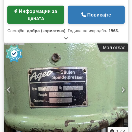
Информации за
Повикајте
цената
Состојба:
добра (користена)
, Година на изградба:
1963
,
Мал оглас
1
/
4