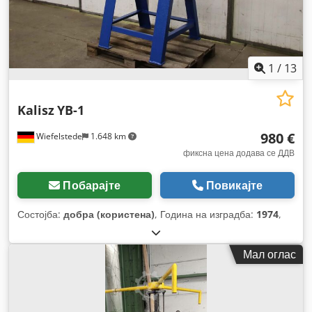
1
/
13
Kalisz
YB-1
980 €
Wiefelstede
1.648 km
фиксна цена додава се ДДВ
Побарајте
Повикајте
Состојба:
добра (користена)
, Година на изградба:
1974
,
Мал оглас