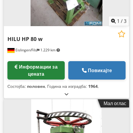
1
/
3
HILU
HP 80 w
Eislingen/Fils
1.229 km
Информации за
Повикајте
цената
Состојба:
половен
, Година на изградба:
1964
,
Мал оглас