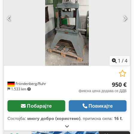
1
/
4
950 €
Fröndenberg/Ruhr
1.533 km
фиксна цена додава се ДДВ
Побарајте
Повикајте
Состојба:
многу добро (користено)
, притисна сила:
16 t
,