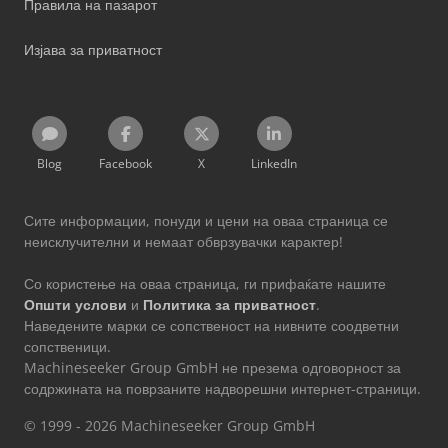
Правила на пазарот
Изјава за приватност
Blog
Facebook
X
LinkedIn
Сите информации, понуди и цени на оваа страница се
неисклучителни и немаат обврзувачки карактер!
Со користење на оваа страница, ги прифаќате нашите
Општи услови
и
Политика за приватност
.
Наведените марки се сопственост на нивните соодветни
сопственици.
Machineseeker Group GmbH не презема одговорност за
содржината на поврзаните надворешни интернет-страници.
© 1999 - 2026 Machineseeker Group GmbH