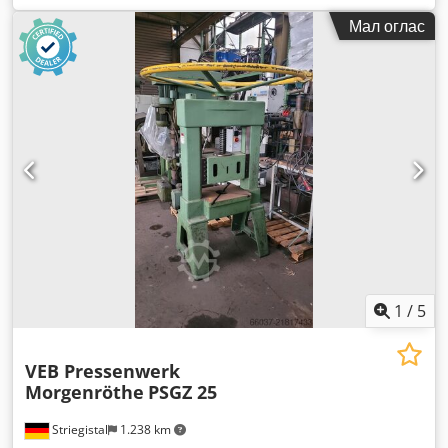
Мал оглас
1
/
5
VEB Pressenwerk
Morgenröthe
PSGZ 25
Striegistal
1.238 km