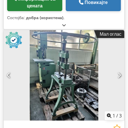
Повикајте
цената
Состојба:
добра (користена)
,
Мал оглас
1
/
3