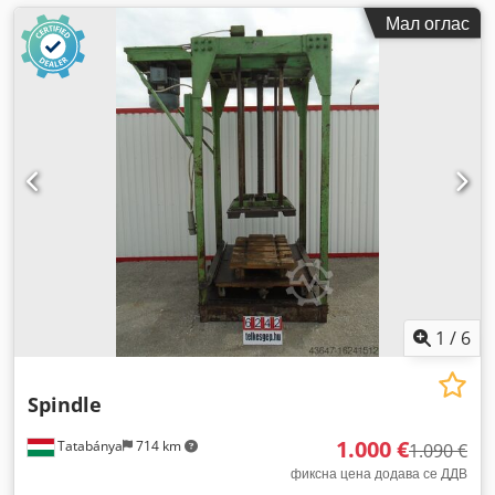
Мал оглас
1
/
6
Spindle
1.000 €
Tatabánya
714 km
1.090 €
фиксна цена додава се ДДВ