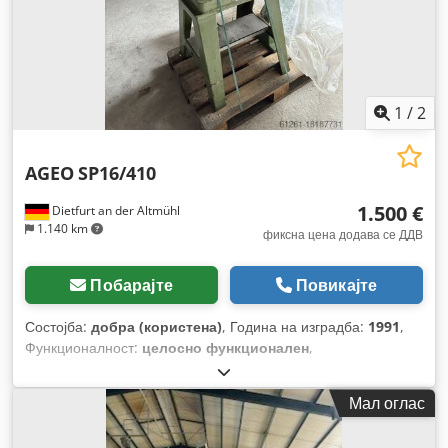
1
/
2
AGEO
SP16/410
1.500 €
Dietfurt an der Altmühl
1.140 km
фиксна цена додава се ДДВ
Побарајте
Повикајте
Состојба:
добра (користена)
, Година на изградба:
1991
,
Функционалност:
целосно функционален
,
Мал оглас