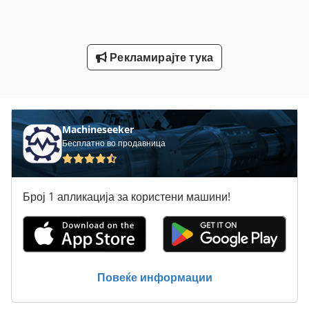
Ниво На Машински Дух
Рачка На Рачката
Рекламирајте тука
Сече На
Статистика На Ent
Тркалање На Навој
Machineseeker
Бесплатно во продавница
Број 1 апликација за користени машини!
Повеќе информации