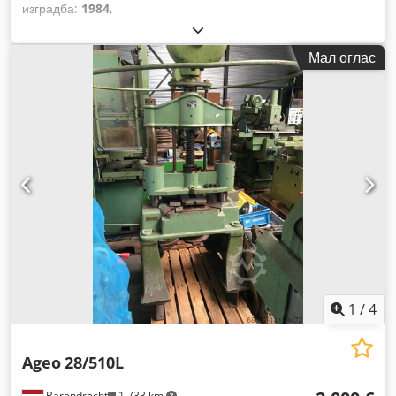
изградба:
1984
,
Мал оглас
1
/
4
Ageo
28/510L
Barendrecht
1.733 km