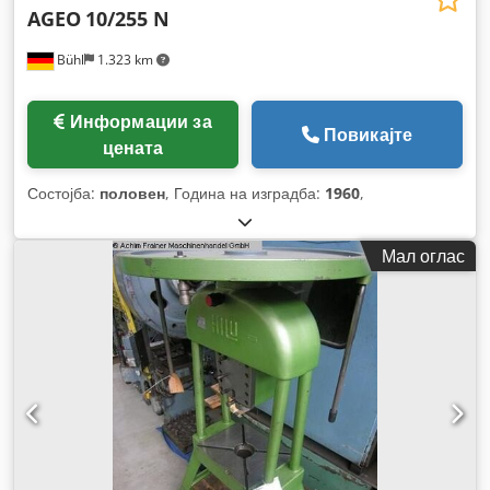
AGEO
10/255 N
Bühl
1.323 km
Информации за
Повикајте
цената
Состојба:
половен
, Година на изградба:
1960
,
Мал оглас