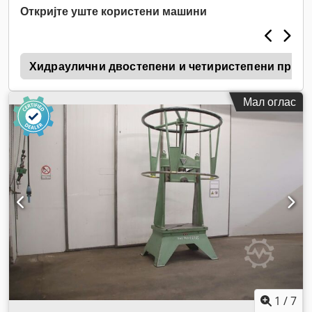
Откријте уште користени машини
и
Хидраулични двостепени и четиристепени преси
Мал оглас
1
/
7