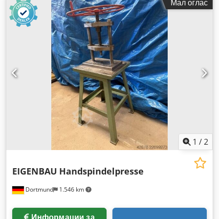
Мал оглас
1
/
2
EIGENBAU
Handspindelpresse
Dortmund
1.546 km
Информации за