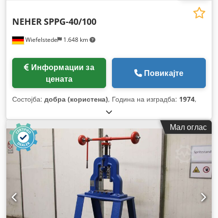
NEHER
SPPG-40/100
Wiefelstede
1.648 km
Информации за
Повикајте
цената
Состојба:
добра (користена)
, Година на изградба:
1974
,
Мал оглас