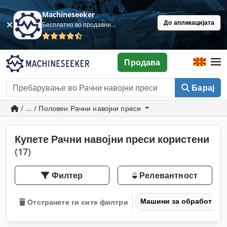
Machineseeker
До апликацијата
Бесплатно во продавница
Продава
Барај
/ ... / Половен Рачни навојни преси
Купете Рачни навојни преси користени
(17)
Филтер
Релевантност
Машини за обработка н
Отстранете ги сите филтри