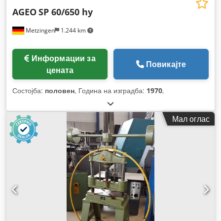
AGEO
SP 60/650 hy
Metzingen
1.244 km
Информации за
Повикајте
цената
Состојба:
половен
, Година на изградба:
1970
,
Мал оглас