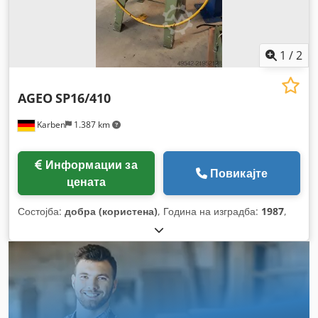
1
/
2
AGEO
SP16/410
Karben
1.387 km
Информации за
Повикајте
цената
Состојба:
добра (користена)
, Година на изградба:
1987
,