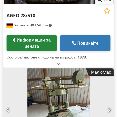
AGEO
28/510
Goldenstedt
1.595 km
Информации за
Повикајте
цената
Состојба:
половен
, Година на изградба:
1973
,
Мал оглас