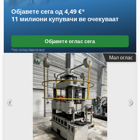
Објавете сега од 4,49 €
*
11 милиони купувачи
ве очекуваат
Објавете оглас сега
*по оглас/месечно
Мал оглас