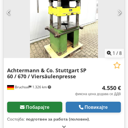
1
/
8
Achtermann & Co. Stuttgart
SP
60 / 670 / Viersäulenpresse
4.550 €
Bruchsal
1.326 km
фиксна цена додава се ДДВ
Побарајте
Повикајте
Состојба:
подготвен за работа (половен)
,