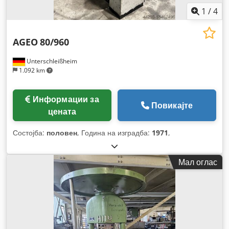
1
/
4
AGEO
80/960
Unterschleißheim
1.092 km
Информации за
Повикајте
цената
Состојба:
половен
, Година на изградба:
1971
,
Мал оглас