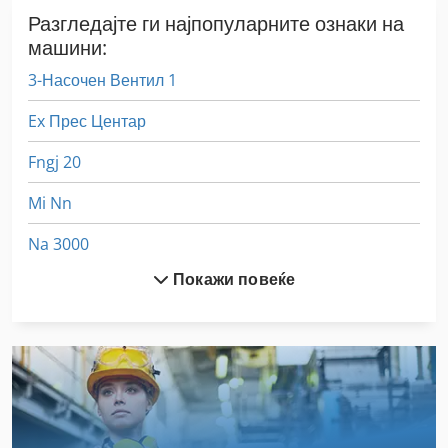
Разгледајте ги најпопуларните ознаки на
машини:
3-Насочен Вентил 1
Ex Прес Центар
Fngj 20
Mi Nn
Na 3000
Покажи повеќе
Off-Road Автомобили
Stavostroj Vp 200
Висина На Врвот
Внатрешна Машина За Сечење На Навои