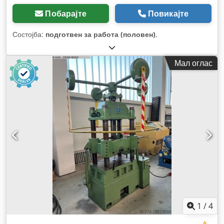
Побарајте
Повикајте
Состојба:
подготвен за работа (половен)
,
Мал оглас
1
/
4