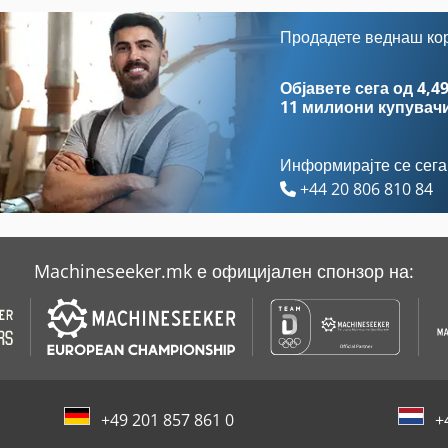
Ammann Av 20
Claas Axion 840 Cmatic
Продадете веднаш ко
Claas Ares 557
Claas Axos 340 C
Објавете сега од 4,49
11 милиони купувач
Информирајте се сега
+44 20 806 810 84
Machineseeker.mk е официјален спонзор на:
+49 201 857 861 0
+