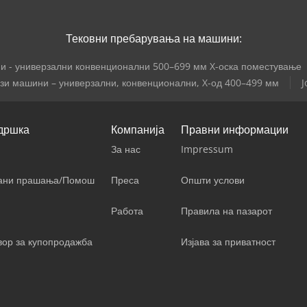
Тековни пребарувања на машини:
 - универзални конвенционални 500–699 мм X-оска поместување
зи машини – универзални, конвенционални, X-од 400–499 мм
J
дршка
Компанија
Правни информации
За нас
Impressum
вани прашања/Помош
Преса
Општи услови
Работа
Правила на пазарот
вор за купопродажба
Изјава за приватност