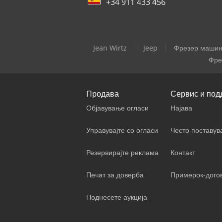
+34 911 433 456
Jean Wirtz
Jeep
Фрезер машини
Фре
Продава
Сервис и под
Објавување огласи
Најава
Управувајте со огласи
Често поставу
Резервирајте реклама
Контакт
Печат за доверба
Примерок-дого
Поднесете аукција