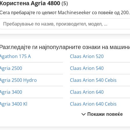
Користена Agria 4800
(5)
Сега пребарајте го целиот Machineseeker со повеќе од 20
Разгледајте ги најпопуларните ознаки на машини
Agathon 175 A
Claas Arion 520
Agria 2500
Claas Arion 540
Agria 2500 Hydro
Claas Arion 540 Cebis
Agria 3400
Claas Arion 640
Agria 3400 Kl
Claas Arion 640 Cebis
Покажи повеќе
Agria 900 S
Claas Axion 820
Agria 9600
Claas Axion 830 Cmatic