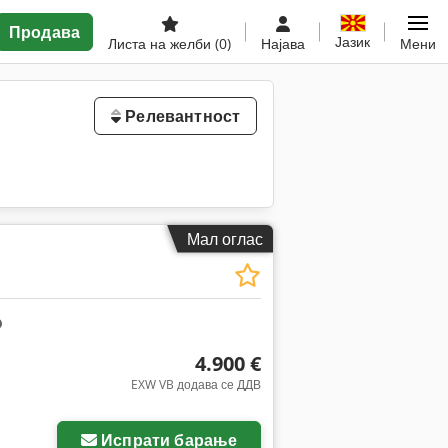
Продава
Јазик
Листа на желби
(0)
Најава
Мени
Релевантност
Мал оглас
4.900 €
EXW VB додава се ДДВ
ки
Испрати барање