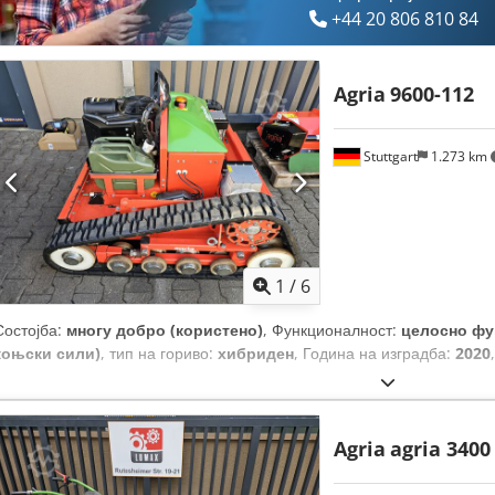
+44 20 806 810 84
Agria
9600-112
Stuttgart
1.273 km
1
/
6
Состојба:
многу добро (користено)
, Функционалност:
целосно фу
коњски сили)
, тип на гориво:
хибриден
, Година на изградба:
2020
Agria
agria 3400