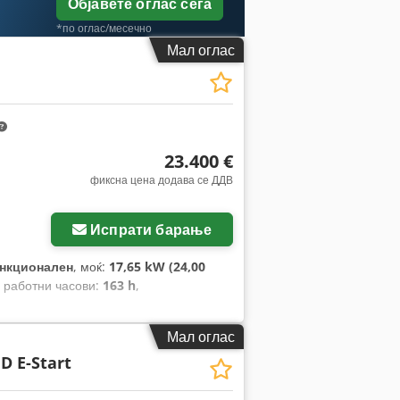
Објавете оглас сега
*по оглас/месечно
Мал оглас
23.400 €
фиксна цена додава се ДДВ
Испрати барање
нкционален
, моќ:
17,65 kW (24,00
, работни часови:
163 h
,
Мал оглас
 D E-Start