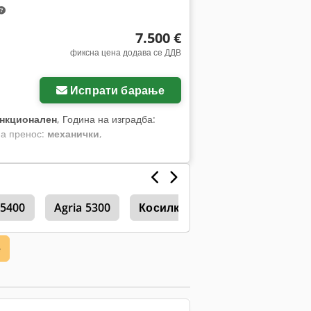
7.500 €
фиксна цена додава се ДДВ
Испрати барање
нкционален
, Година на изградба:
на пренос:
механички
,
 5400
Agria 5300
Косилка (земјоделство)
е