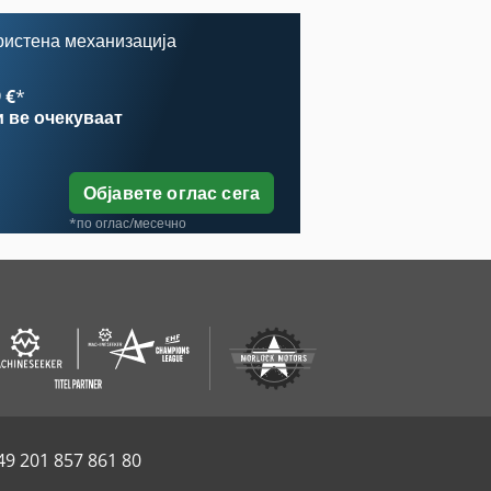
ристена механизација
 €
*
и
ве очекуваат
Објавете оглас сега
*по оглас/месечно
49 201 857 861 80