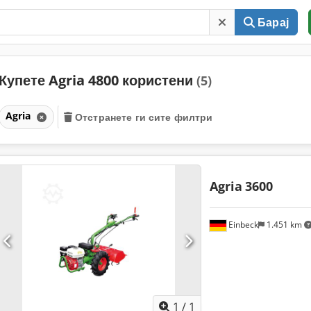
Барај
Купете Agria 4800 користени
(5)
Agria
Отстранете ги сите филтри
Agria
3600
Einbeck
1.451 km
Побарајте повеќе
сли
1
/
1