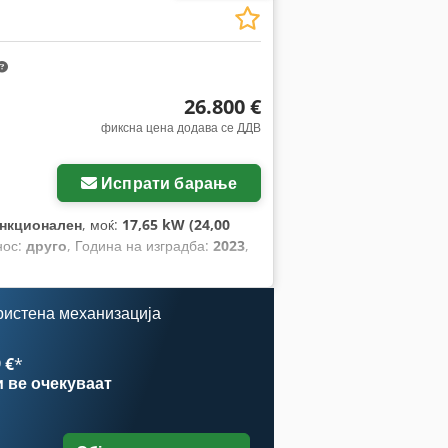
26.800 €
фиксна цена додава се ДДВ
Испрати барање
нкционален
, моќ:
17,65 kW (24,00
нос:
друго
, Година на изградба:
2023
,
ристена механизација
 €
*
и
ве очекуваат