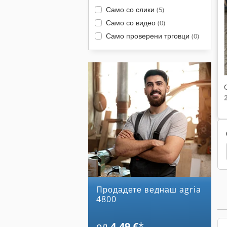
Само со слики
(5)
Само со видео
(0)
Само проверени трговци
(0)
ndt
Fendt 309 C
Fendt 309
Fendt 308 Lsa
Продадете веднаш agria
4800
од
4,49 €
*