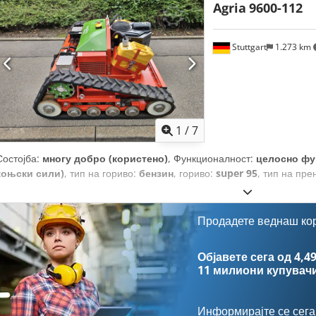
Agria
9600-112
Stuttgart
1.273 km
1
/
7
Состојба:
многу добро (користено)
, Функционалност:
целосно фу
коњски сили)
, тип на гориво:
бензин
, гориво:
super 95
, тип на пре
Продадете веднаш ко
Објавете сега од 4,49
11 милиони купувач
Информирајте се сега