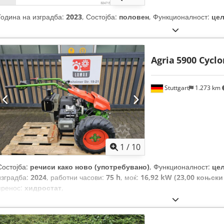
Година на изградба:
2023
, Состојба:
половен
, Функционалност:
це
Agria
5900 Cyclo
Stuttgart
1.273 km
1
/
10
Состојба:
речиси како ново (употребувано)
, Функционалност:
це
изградба:
2024
, работни часови:
75 h
, моќ:
16,92 kW (23,00 коњски
пренос:
хидростат
,