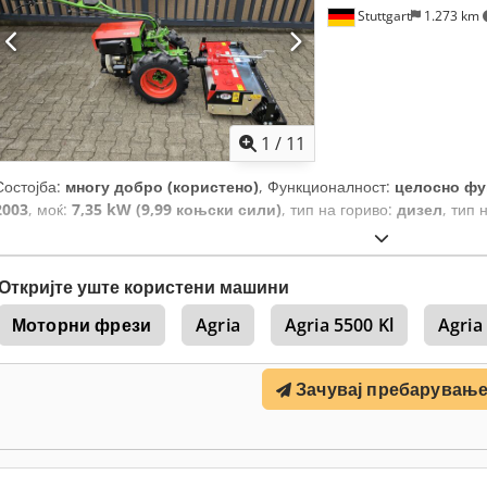
Stuttgart
1.273 km
1
/
11
Состојба:
многу добро (користено)
, Функционалност:
целосно фу
2003
, моќ:
7,35 kW (9,99 коњски сили)
, тип на гориво:
дизел
, тип 
Откријте уште користени машини
Моторни фрези
Agria
Agria 5500 Kl
Agria
Зачувај пребарувањ