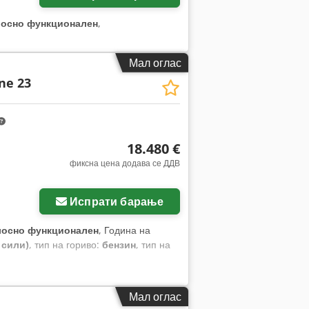
лосно функционален
,
Мал оглас
ne 23
18.480 €
фиксна цена додава се ДДВ
Испрати барање
лосно функционален
, Година на
 сили)
, тип на гориво:
бензин
, тип на
Мал оглас