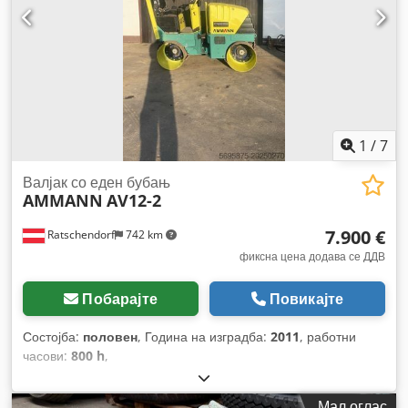
1
/
7
Валјак со еден бубањ
AMMANN
AV12-2
7.900 €
Ratschendorf
742 km
фиксна цена додава се ДДВ
Побарајте
Повикајте
Состојба:
половен
, Година на изградба:
2011
, работни
часови:
800 h
,
Мал оглас