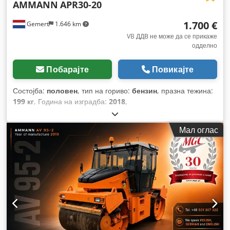
AMMANN
APR30-20
1.700 €
Gemert
1.646 km
VB ДДВ не може да се прикаже
одделно
Побарајте
Повикајте
Состојба:
половен
, тип на гориво:
бензин
, празна тежина:
199 кг
, Година на изградба:
2018
,
Мал оглас