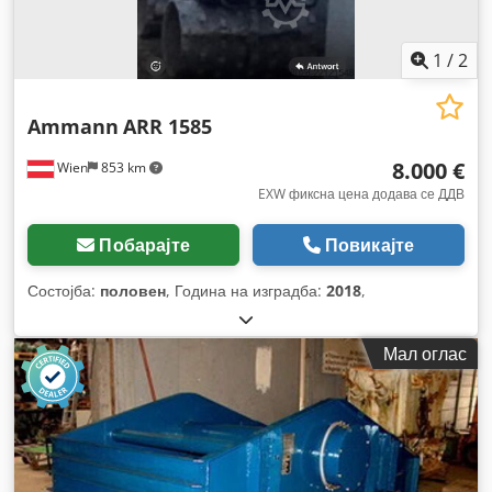
1
/
2
Ammann
ARR 1585
8.000 €
Wien
853 km
EXW фиксна цена додава се ДДВ
Побарајте
Повикајте
Состојба:
половен
, Година на изградба:
2018
,
Мал оглас