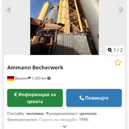
1
/
2
Ammann
Becherwerk
Bautzen
1.203 km
Информации за
Повикајте
цената
Состојба:
половен
, Функционалност:
целосно
функционален
, Година на изградба:
1996
,