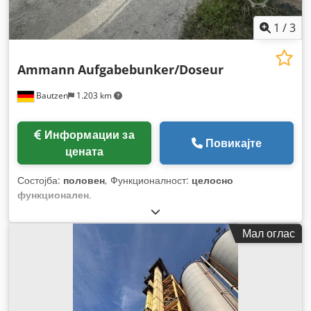
1
/
3
Ammann
Aufgabebunker/Doseur
Bautzen
1.203 km
Информации за
Повикајте
цената
Состојба:
половен
, Функционалност:
целосно
функционален
,
Мал оглас