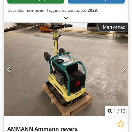
Состојба:
половен
, Година на изградба:
2023
,
Мал оглас
1
/
13
AMMANN
Ammann revers.