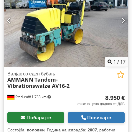
1
/
17
Валјак со еден бубањ
AMMANN
Tandem-
Vibrationswalze AV16-2
8.950 €
Stadum
1.733 km
фиксна цена додава се ДДВ
Побарајте
Повикајте
Состојба:
половен
, Година на изградба:
2007
, работни