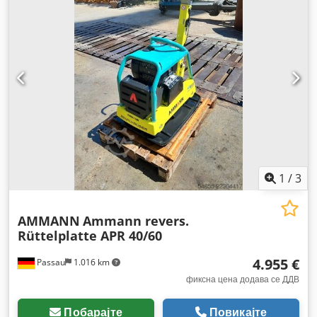
1
/
3
AMMANN
Ammann revers.
Rüttelplatte APR 40/60
4.955 €
Passau
1.016 km
фиксна цена додава се ДДВ
Побарајте
Повикајте