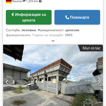
Bautzen
1.203 km
Информации за
Повикајте
цената
Состојба:
половен
, Функционалност:
целосно
функционален
, Година на изградба:
2003
,
Мал оглас