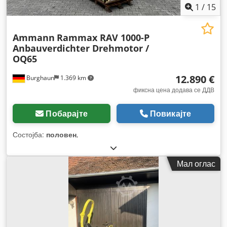
1
/
15
Ammann
Rammax RAV 1000-P
Anbauverdichter Drehmotor /
OQ65
12.890 €
Burghaun
1.369 km
фиксна цена додава се ДДВ
Побарајте
Повикајте
Состојба:
половен
,
Мал оглас