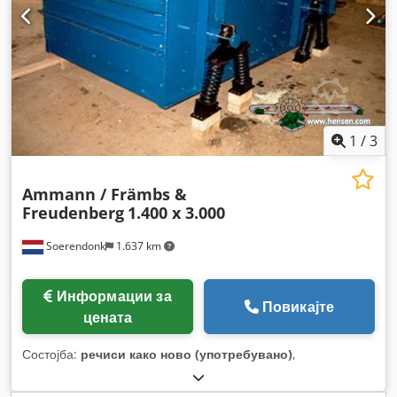
1
/
3
Ammann / Främbs &
Freudenberg
1.400 x 3.000
Soerendonk
1.637 km
Информации за
Повикајте
цената
Состојба:
речиси како ново (употребувано)
,