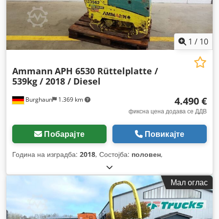
1
/
10
Ammann
APH 6530 Rüttelplatte /
539kg / 2018 / Diesel
4.490 €
Burghaun
1.369 km
фиксна цена додава се ДДВ
Побарајте
Повикајте
Година на изградба:
2018
, Состојба:
половен
,
Мал оглас