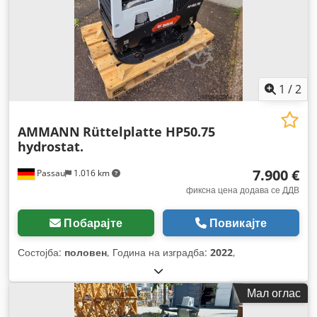
1
/
2
AMMANN
Rüttelplatte HP50.75
hydrostat.
7.900 €
Passau
1.016 km
фиксна цена додава се ДДВ
Побарајте
Повикајте
Состојба:
половен
, Година на изградба:
2022
,
Мал оглас