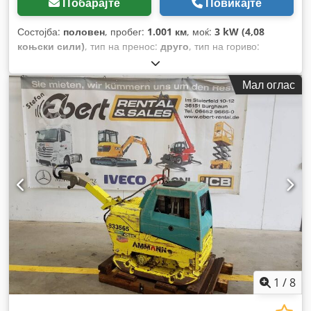
Побарајте
Повикајте
Состојба:
половен
, пробег:
1.001 км
, моќ:
3 kW (4,08
коњски сили)
, тип на пренос:
друго
, тип на гориво:
дизел
, боја:
жолта
, празна тежина:
111 кг
, прва
регистрација:
01/2006
, Година на изградба:
2006
, кабина
Мал оглас
на возачот:
друго
,
1
/
8