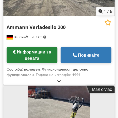
1
/
6
Ammann
Verladesilo 200
Bautzen
1.203 km
Информации за
Повикајте
цената
Состојба:
половен
, Функционалност:
целосно
функционален
, Година на изградба:
1991
,
Мал оглас