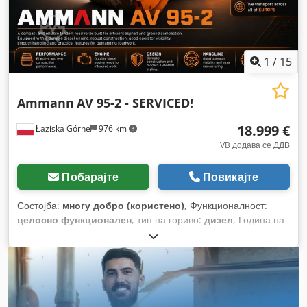
1
/
15
Ammann
AV 95-2 - SERVICED!
18.999 €
Łaziska Górne
976 km
VB додава се ДДВ
Побарајте
Повикајте
Состојба:
многу добро (користено)
, Функционалност:
целосно функционален
, тип на гориво:
дизел
, Година на
изградба:
2011
, работни часови:
4.408 h
, Опрема:
борден
компјутер, дополнителни фарови, низок степен на
бучава, погон на сите тркала, хидраулика на гриперот
,