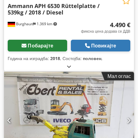
Ammann
APH 6530 Rüttelplatte /
539kg / 2018 / Diesel
4.490 €
Burghaun
1.369 km
фиксна цена додава се ДДВ
Побарајте
Повикајте
Година на изградба:
2018
, Состојба:
половен
,
Мал оглас