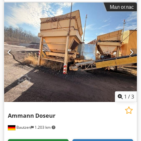
Мал оглас
1
/
3
Ammann
Doseur
Bautzen
1.203 km