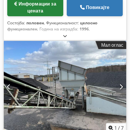
Информации за
Повикајте
цената
Состојба:
половен
, Функционалност:
целосно
функционален
, Година на изградба:
1996
,
Мал оглас
1
/
7