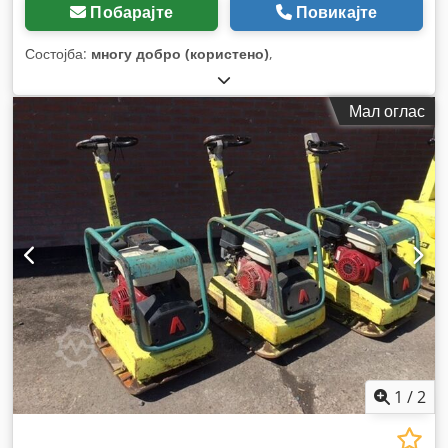
Побарајте
Повикајте
Состојба:
многу добро (користено)
,
Мал оглас
1
/
2