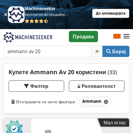
Machineseeker
До апликацијата
Бесплатно во продавница
Продава
Барај
Купете Ammann Av 20 користени
(33)
Филтер
Релевантност
Ammann
Отстранете ги сите филтри
Мал оглас