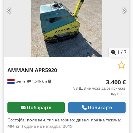
1
/
7
AMMANN
APR5920
3.400 €
Gemert
1.646 km
VB ДДВ не може да се прикаже
одделно
Побарајте
Повикајте
Состојба:
половен
, тип на гориво:
дизел
, празна тежина:
484 кг
, Година на изградба:
2019
,