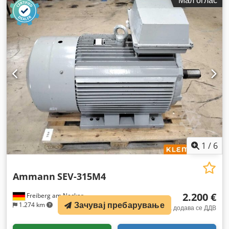
1
/
6
Ammann
SEV-315M4
2.200 €
Freiberg am Neckar
Зачувај пребарување
1.274 km
фиксна цена додава се ДДВ