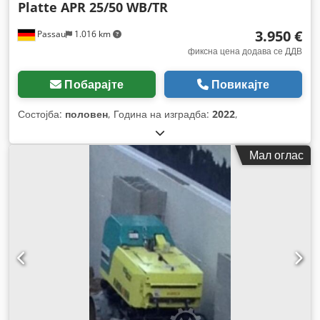
Platte APR 25/50 WB/TR
3.950 €
Passau
1.016 km
фиксна цена додава се ДДВ
Побарајте
Повикајте
Состојба:
половен
, Година на изградба:
2022
,
Мал оглас