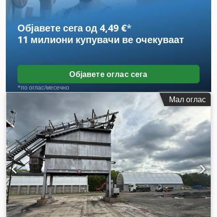
Објавете сега од 4,49 €
*
11 милиони купувачи
ве очекуваат
Објавете оглас сега
*по оглас/месечно
Мал оглас