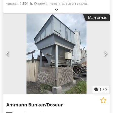
часови:
1.501 h
, Опрема:
погон на сите тркала
,
Мал оглас
1
/
3
Ammann
Bunker/Doseur