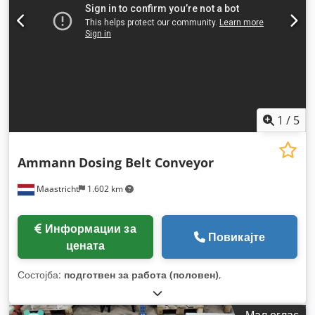
1
/
5
Ammann
Dosing Belt Conveyor
Maastricht
1.602 km
Информации за
Повикајте
цената
Состојба:
подготвен за работа (половен)
,
Мал оглас