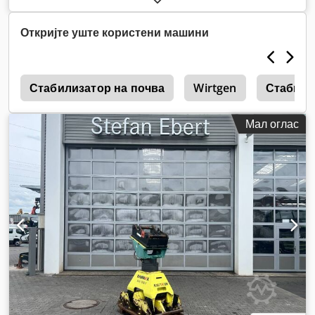
Откријте уште користени машини
4
Стабилизатор на почва
Wirtgen
Стабили
Мал оглас