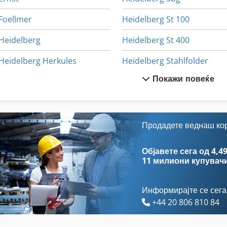
Foellmer
Heidelberg St 100
Heidelberg
Heidelberg St 400
Heidelberg Herkules
Heidelberg Stahlfolder
Покажи повеќе
Heidelberg Kor
Heidelberg T
Heidelberg Ks
Heidelberg Tok
Heidelberg Mo
Heidelberg Zylinder
Продадете веднаш ко
Heidelberg Oht
Heidelberger
Објавете сега од 4,49
11 милиони купувач
Информирајте се сега
+44 20 806 810 84