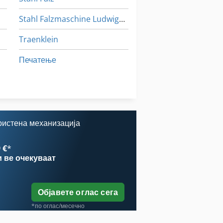
Stahl Falzmaschine Ludwigsburg
Traenklein
Печатење
Стари Зрели
Фолија
ристена механизација
 €
*
и
ве очекуваат
Објавете оглас сега
*по оглас/месечно