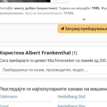
Состојба:
многу добро (користено)
, Година на изградба:
1985
, Фу
функционален
, број на машина/возило:
31366
,
Зачувај пребарувањ
Користена Albert Frankenthal
(1)
Сега пребарајте го целиот Machineseeker со повеќе од 20
Разгледајте ги најпопуларните ознаки на машини
Edelmann
Heidelberg Sbd
Ernst
Heidelberg Sbg