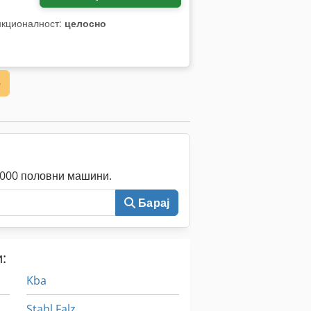
нкционалност:
целосно
е
0.000 половни машини.
Барај
:
Kba
Stahl Falz