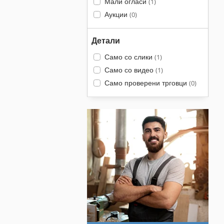
Мали огласи
(1)
Аукции
(0)
Детали
Само со слики
(1)
Само со видео
(1)
Само проверени трговци
(0)