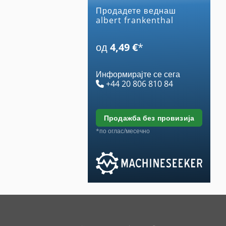
Продадете веднаш
albert frankenthal
од
4,49 €
*
Информирајте се сега
+44 20 806 810 84
продажба без провизија
*по оглас/месечно