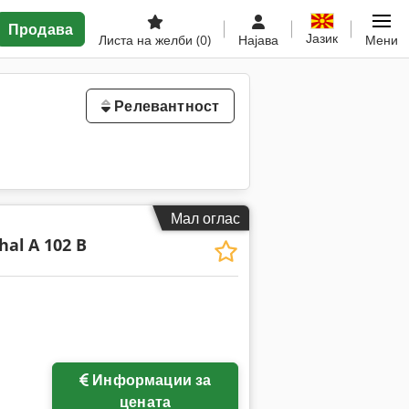
Продава
Јазик
Листа на желби
(0)
Најава
Мени
Релевантност
Мал оглас
hal
A 102 B
Информации за
цената