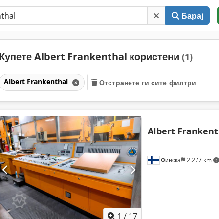
Барај
Купете Albert Frankenthal користени
(1)
Albert Frankenthal
Отстранете ги сите филтри
Albert Frankent
Финска
2.277 km
1
/
17