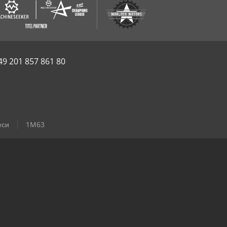
49 201 857 861 80
еси
1M63