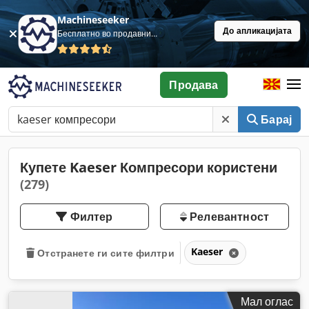
Machineseeker
До апликацијата
Бесплатно во продавница
Продава
Барај
Купете Kaeser Компресори користени
(279)
Филтер
Релевантност
Kaeser
Отстранете ги сите филтри
Мал оглас