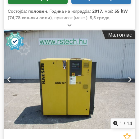
Состојба:
половен
, Година на изградба:
2017
, моќ:
55 kW
(74,78 коњски сили)
, притисок (макс.):
8,5 греда
,
минимална температура на животната средина:
-10 °C
,
максимална амбиентална температура:
45 °C
,
Мал оглас
1
/
14