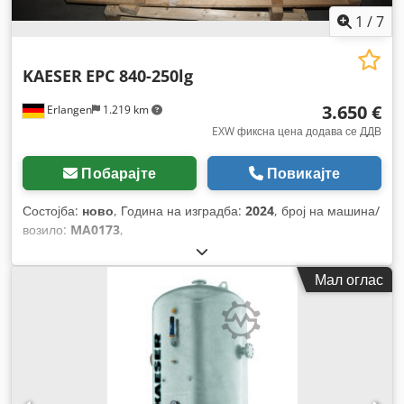
1
/
7
KAESER
EPC 840-250lg
3.650 €
Erlangen
1.219 km
EXW фиксна цена додава се ДДВ
Побарајте
Повикајте
Состојба:
ново
, Година на изградба:
2024
, број на машина/
возило:
MA0173
,
Мал оглас