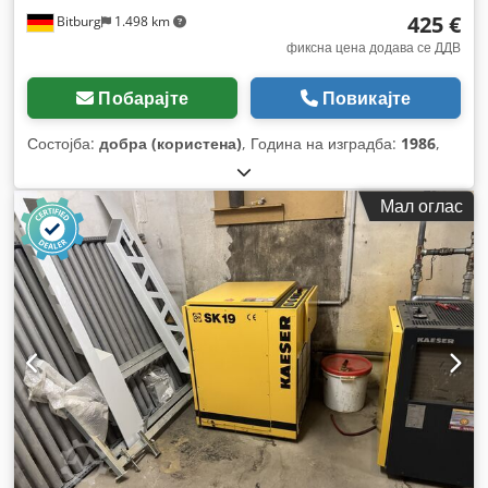
425 €
Bitburg
1.498 km
фиксна цена додава се ДДВ
Побарајте
Повикајте
Состојба:
добра (користена)
, Година на изградба:
1986
,
Мал оглас