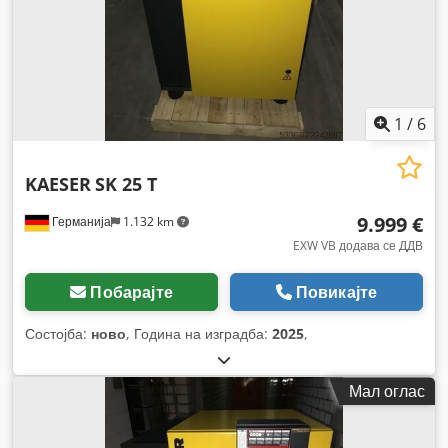
1
/
6
KAESER
SK 25 T
9.999 €
Германија
1.132 km
EXW VB додава се ДДВ
Побарајте
Повикајте
Состојба:
ново
, Година на изградба:
2025
,
Мал оглас