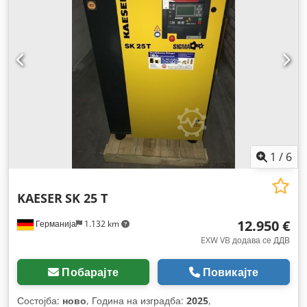
1
/
6
KAESER
SK 25 T
12.950 €
Германија
1.132 km
EXW VB додава се ДДВ
Побарајте
Повикајте
Состојба:
ново
, Година на изградба:
2025
,