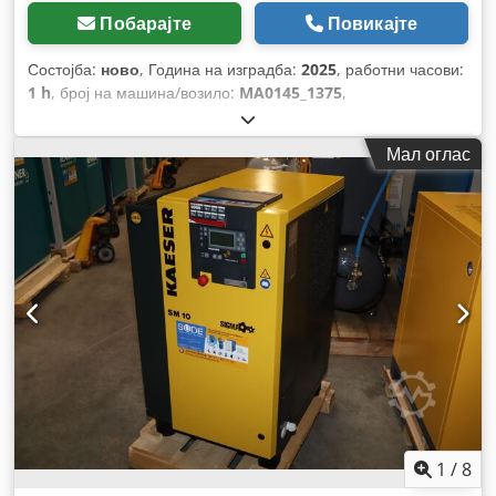
Побарајте
Повикајте
Состојба:
ново
, Година на изградба:
2025
, работни часови:
1 h
, број на машина/возило:
MA0145_1375
,
Мал оглас
1
/
8