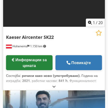
1
/
20
Kaeser
Aircenter SK22
Hohenems
1.150 km
Информации за
Повикајте
цената
Состојба:
речиси како ново (употребувано)
, Година на
изградба:
2021
, работни часови:
841 h
, Функционалност:
целосно функционален
,