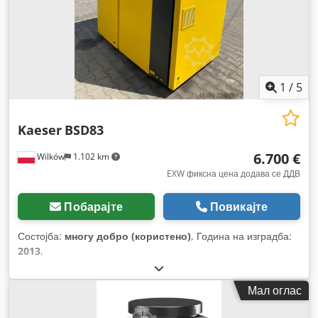
1
/
5
Kaeser
BSD83
6.700 €
Wilków
1.102 km
EXW фиксна цена додава се ДДВ
Побарајте
Повикајте
Состојба:
многу добро (користено)
, Година на изградба:
2013
,
Мал оглас