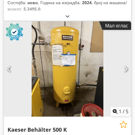
Состојба:
ново
, Година на изградба:
2024
, број на машина/
возило:
5.3495.0
,
Мал оглас
1
/
5
Kaeser
Behälter 500 K