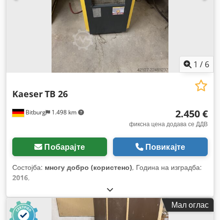
1
/
6
Kaeser
TB 26
2.450 €
Bitburg
1.498 km
фиксна цена додава се ДДВ
Побарајте
Повикајте
Состојба:
многу добро (користено)
, Година на изградба:
2016
,
Мал оглас