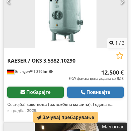
1
/
3
KAESER / OKS
3.5382.10290
12.500 €
Erlangen
1.219 km
EXW фиксна цена додава се ДДВ
Побарајте
Повикајте
Состојба:
како нова (изложбена машина)
, Година на
изградба:
2025
,
Зачувај пребарување
Мал оглас