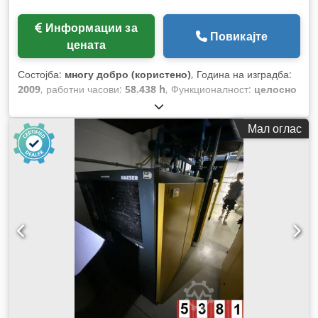
Информации за
Повикајте
цената
Состојба:
многу добро (користено)
, Година на изградба:
2009
, работни часови:
58.438 h
, Функционалност:
целосно
функционален
,
Мал оглас