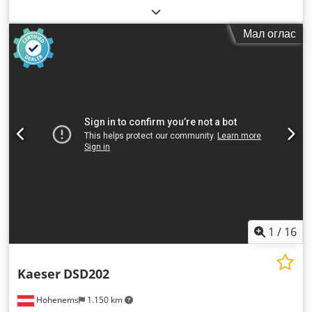
Мал оглас
1
/
16
Kaeser
DSD202
Hohenems
1.150 km