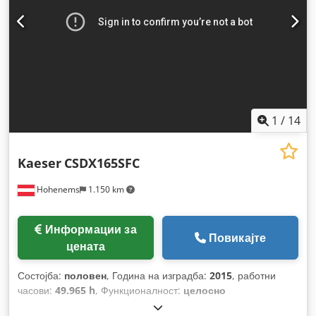
1
/
14
Kaeser
CSDX165SFC
Hohenems
1.150 km
Информации за
Повикајте
цената
Состојба:
половен
, Година на изградба:
2015
, работни
часови:
49.965 h
, Функционалност:
целосно
функционален
,