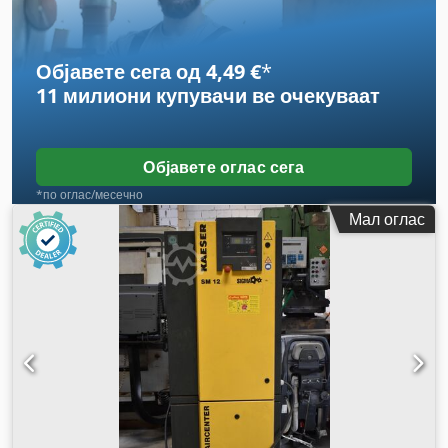
Објавете сега од 4,49 €
*
11 милиони купувачи
ве очекуваат
Објавете оглас сега
*по оглас/месечно
Мал оглас