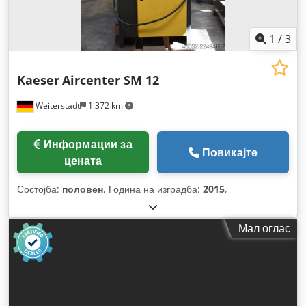
1
/
3
Kaeser
Aircenter SM 12
Weiterstadt
1.372 km
Информации за
Повикајте
цената
Состојба:
половен
, Година на изградба:
2015
,
Мал оглас