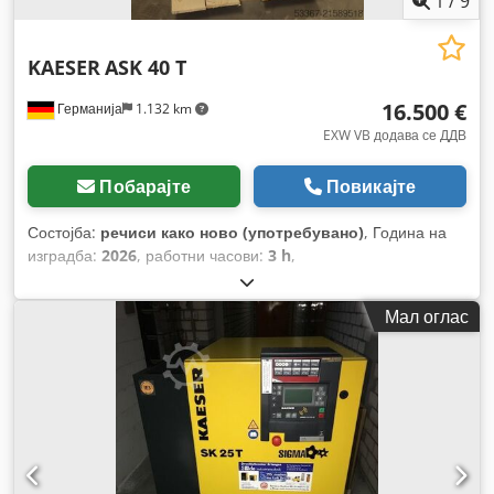
1
/
9
KAESER
ASK 40 T
16.500 €
Германија
1.132 km
EXW VB додава се ДДВ
Побарајте
Повикајте
Состојба:
речиси како ново (употребувано)
, Година на
изградба:
2026
, работни часови:
3 h
,
Мал оглас