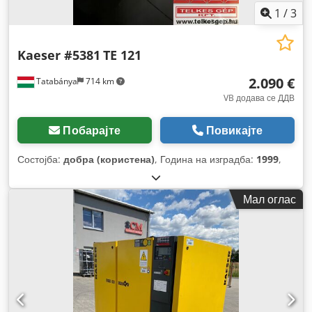
1
/
3
Kaeser #5381
TE 121
2.090 €
Tatabánya
714 km
VB додава се ДДВ
Побарајте
Повикајте
Состојба:
добра (користена)
, Година на изградба:
1999
,
Мал оглас