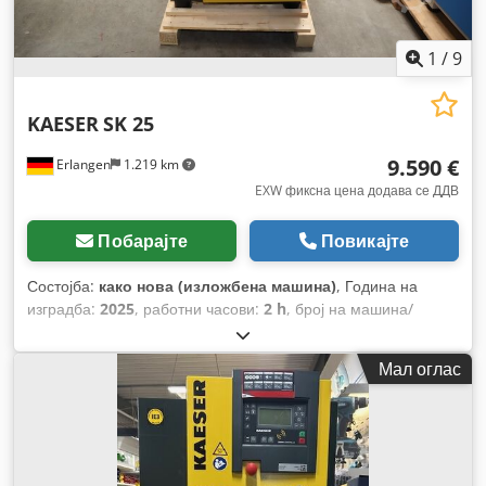
1
/
9
KAESER
SK 25
9.590 €
Erlangen
1.219 km
EXW фиксна цена додава се ДДВ
Побарајте
Повикајте
Состојба:
како нова (изложбена машина)
, Година на
изградба:
2025
, работни часови:
2 h
, број на машина/
возило:
101957.01
,
Мал оглас