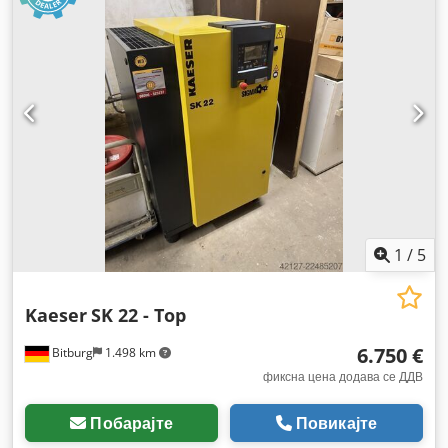
1
/
5
Kaeser
SK 22 - Top
6.750 €
Bitburg
1.498 km
фиксна цена додава се ДДВ
Побарајте
Повикајте