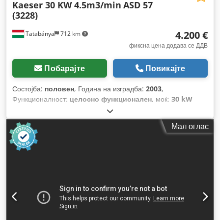
Kaeser 30 KW 4.5m3/min
ASD 57
(3228)
4.200 €
Tatabánya
712 km
фиксна цена додава се ДДВ
Побарајте
Повикајте
Состојба:
половен
, Година на изградба:
2003
,
Функционалност:
целосно функционален
, моќ:
30 kW
(40,79 коњски сили)
,
Мал оглас