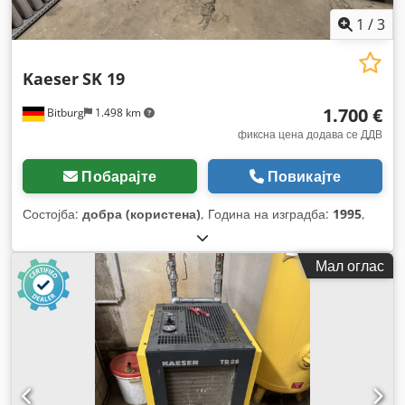
1
/
3
Kaeser
SK 19
1.700 €
Bitburg
1.498 km
фиксна цена додава се ДДВ
Побарајте
Повикајте
Состојба:
добра (користена)
, Година на изградба:
1995
,
Мал оглас