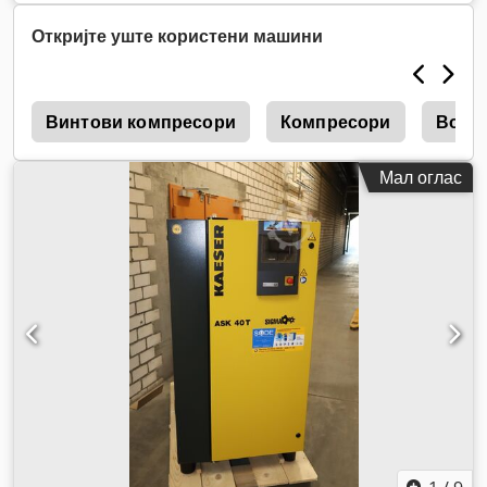
Откријте уште користени машини
р
Винтови компресори
Компресори
Возд
Мал оглас