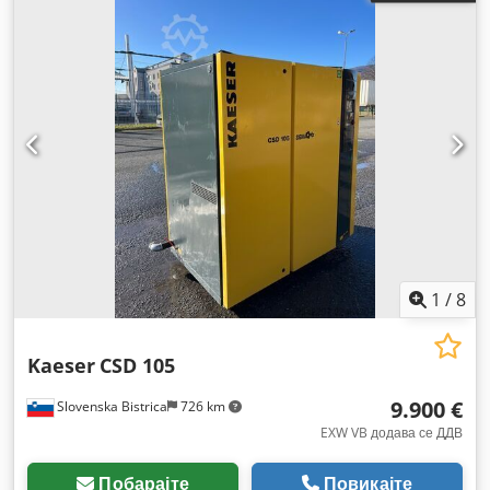
1
/
8
Kaeser
CSD 105
9.900 €
Slovenska Bistrica
726 km
EXW VB додава се ДДВ
Побарајте
Повикајте