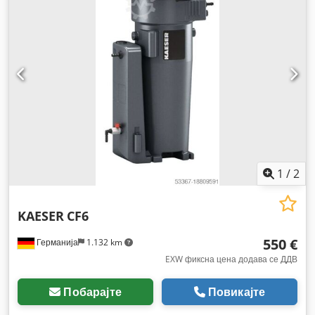
1
/
2
KAESER
CF6
550 €
Германија
1.132 km
EXW фиксна цена додава се ДДВ
Побарајте
Повикајте