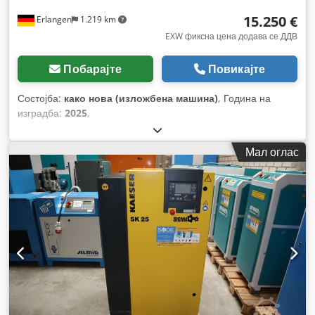
15.250 €
Erlangen
1.219 km
EXW фиксна цена додава се ДДВ
Побарајте
Повикајте
Состојба:
како нова (изложбена машина)
, Година на
изградба:
2025
,
Мал оглас