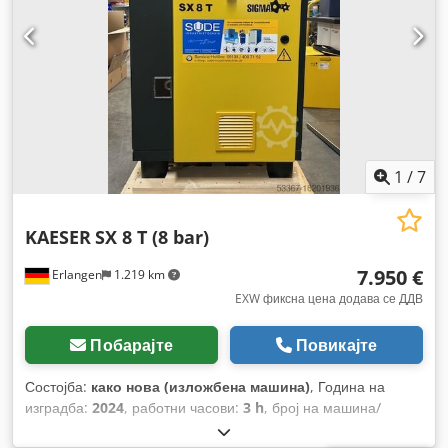
1
/
7
KAESER
SX 8 T (8 bar)
7.950 €
Erlangen
1.219 km
EXW фиксна цена додава се ДДВ
Побарајте
Повикајте
Состојба:
како нова (изложбена машина)
, Година на
изградба:
2024
, работни часови:
3 h
, број на машина/
возило:
SX8T_8
, притисок (макс.):
8 греда
,