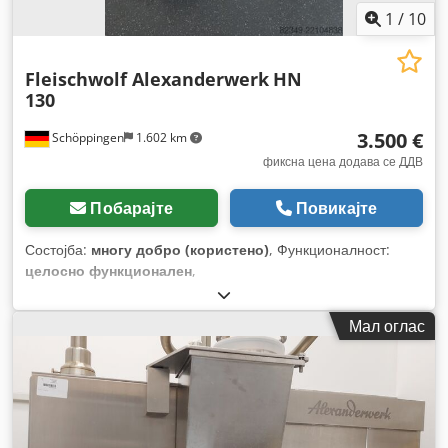
1
/
10
Fleischwolf Alexanderwerk
HN
130
3.500 €
Schöppingen
1.602 km
фиксна цена додава се ДДВ
Побарајте
Повикајте
Состојба:
многу добро (користено)
, Функционалност:
целосно функционален
,
Мал оглас