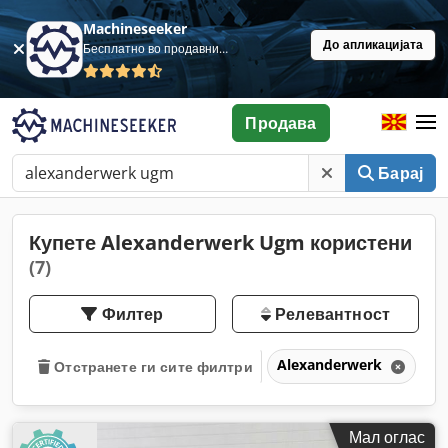
Machineseeker
До апликацијата
Бесплатно во продавница
Продава
Барај
Купете Alexanderwerk Ugm користени
(7)
Филтер
Релевантност
Alexanderwerk
Отстранете ги сите филтри
Мал оглас