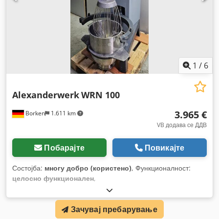
1
/
6
Alexanderwerk
WRN 100
3.965 €
Borken
1.611 km
VB додава се ДДВ
Побарајте
Повикајте
Состојба:
многу добро (користено)
, Функционалност:
целосно функционален
,
Зачувај пребарување