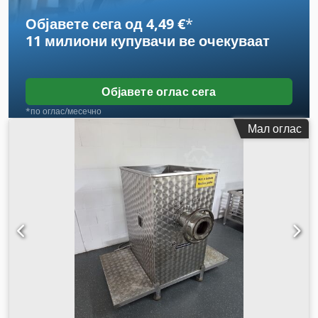
Објавете сега од 4,49 €
*
11 милиони купувачи
ве очекуваат
Објавете оглас сега
*по оглас/месечно
Мал оглас