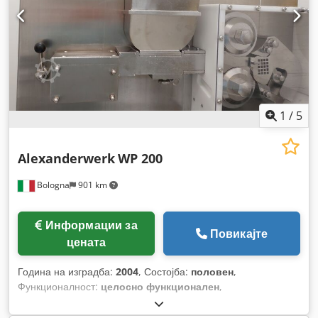
1
/
5
Alexanderwerk
WP 200
Bologna
901 km
Информации за
Повикајте
цената
Година на изградба:
2004
, Состојба:
половен
,
Функционалност:
целосно функционален
,