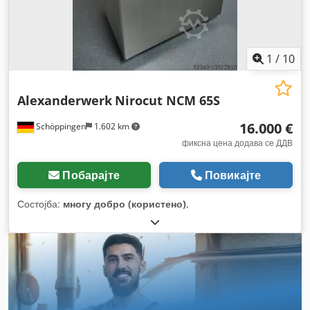
1
/
10
Alexanderwerk
Nirocut NCM 65S
16.000 €
Schöppingen
1.602 km
фиксна цена додава се ДДВ
Побарајте
Повикајте
Состојба:
многу добро (користено)
,