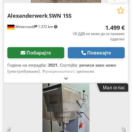
Alexanderwerk
SWN 15S
1.499 €
Weiterstadt
1.372 km
VB ДДВ не може да се прикаже
одделно
Побарајте
Повикајте
Година на изградба:
2021
, Состојба:
речиси како ново
(употребувано)
, Функционалност:
целосно
функционален
, број на машина/возило:
05218587
,
Мал оглас