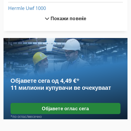
Hermle Uwf 1000
Покажи повеќе
Hermle Uwf 1001
Hermle Uwf 1200
Hermle Uwf 1202
Hermle Uwf 700
Hermle Uwf 721
Објавете сега од 4,49 €
*
Hermle Uwf 801
11 милиони купувачи
ве очекуваат
Illig Kfg 37
Illig Rv 74
Објавете оглас сега
Illig Ua 100
*по оглас/месечно
Ima Hka