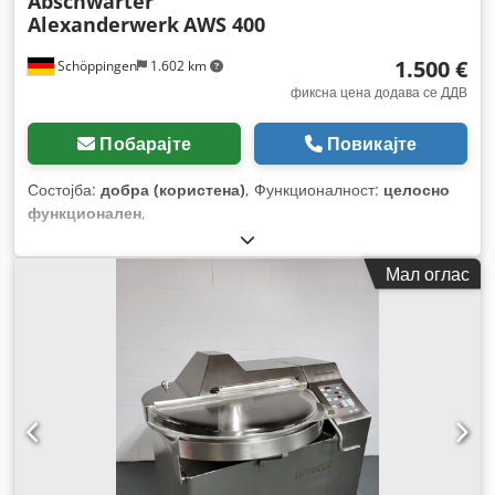
Abschwarter
Alexanderwerk
AWS 400
1.500 €
Schöppingen
1.602 km
фиксна цена додава се ДДВ
Побарајте
Повикајте
Состојба:
добра (користена)
, Функционалност:
целосно
функционален
,
Мал оглас