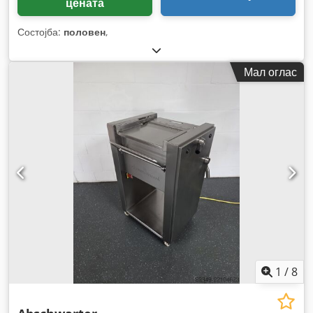
цената
Состојба:
половен
,
Мал оглас
1
/
8