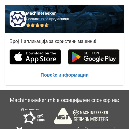
Index G 200
Machineseeker
Бесплатно во продавница
Index G 300
Index Gb
Број 1 апликација за користени машини!
Index Gb 65
Index Ge 65
Index Gfg 250
Повеќе информации
Index Gu 1500
Kellenberger 600 U
Machineseeker.mk е официјален спонзор на:
Okuma Lu 15 M
Weiler Md 220