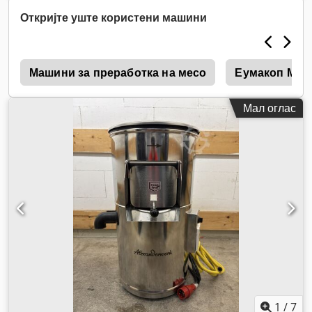
Откријте уште користени машини
k
Машини за преработка на месо
Еумакоп Мес
Мал оглас
1
/
7