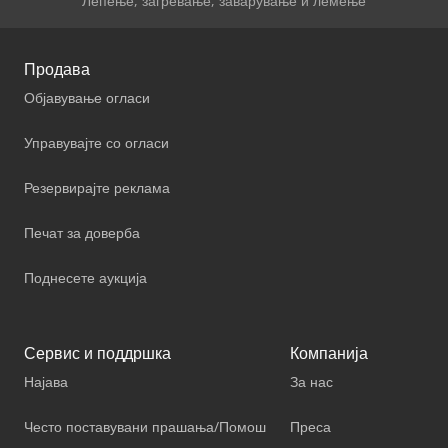
Лепење, загревање, заварување и лемење
Продава
Објавување огласи
Управувајте со огласи
Резервирајте реклама
Печат за доверба
Поднесете аукција
Сервис и поддршка
Компанија
Најава
За нас
Често поставувани прашања/Помош
Преса