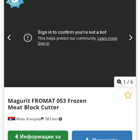
1
/
6
Magurit
FROMAT 053 Frozen
Meat Block Cutter
Mala Vranjska
383 km
Информации за