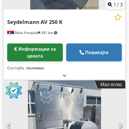
1
/
3
Seydelmann
AV 250 K
Mala Vranjska
381 km
Информации за
Повикајте
цената
Состојба:
половен
,
Мал оглас