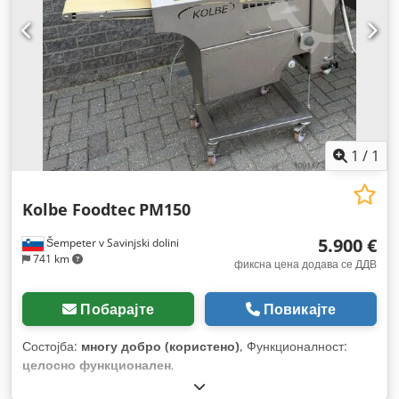
1
/
1
Kolbe Foodtec
PM150
5.900 €
Šempeter v Savinjski dolini
741 km
фиксна цена додава се ДДВ
Побарајте
Повикајте
Состојба:
многу добро (користено)
, Функционалност:
целосно функционален
,