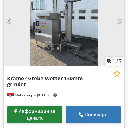
1
/
7
Kramer Grebe Wetter
130mm
grinder
Mala Vranjska
381 km
Информации за
Повикајте
цената