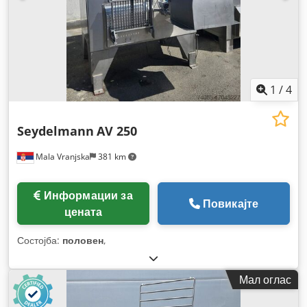
1
/
4
Seydelmann
AV 250
Mala Vranjska
381 km
Информации за
Повикајте
цената
Состојба:
половен
,
Мал оглас