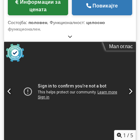
Информации за
Повикајте
цената
Состојба:
половен
, Функционалност:
целосно
функционален
,
Мал оглас
1
/
5