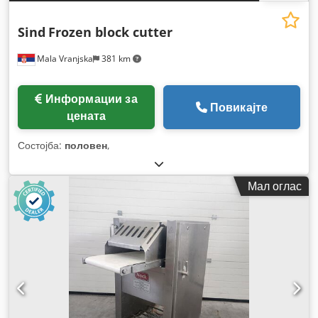
Sind
Frozen block cutter
Mala Vranjska
381 km
Информации за
Повикајте
цената
Состојба:
половен
,
Мал оглас