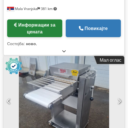
Mala Vranjska
381 km
Информации за
Повикајте
цената
Состојба:
ново
,
Мал оглас