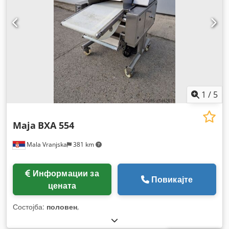
1
/
5
Maja
BXA 554
Mala Vranjska
381 km
Информации за
Повикајте
цената
Состојба:
половен
,