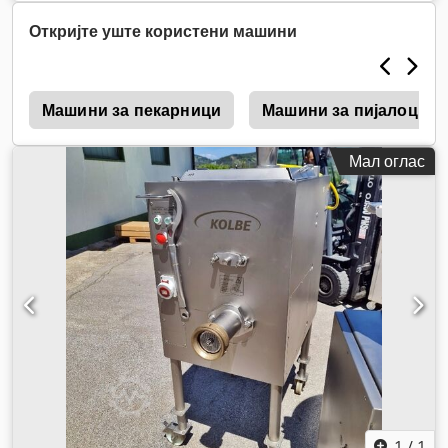
Откријте уште користени машини
а
Машини за пекарници
Машини за пијалоци
Мал оглас
1
/
1