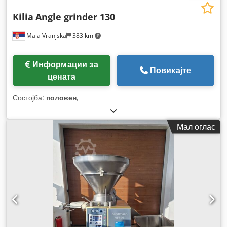
Kilia
Angle grinder 130
Mala Vranjska
383 km
Информации за
Повикајте
цената
Состојба:
половен
,
Мал оглас