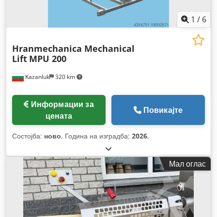
1
/
6
Hranmechanica Mechanical
Lift
MPU 200
Kazanluk
320 km
Информации за
Повикајте
цената
Состојба:
ново
, Година на изградба:
2026
,
Мал оглас