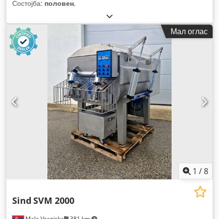
Состојба:
половен
,
Мал оглас
1
/
8
Sind
SVM 2000
Mala Vranjska
381 km