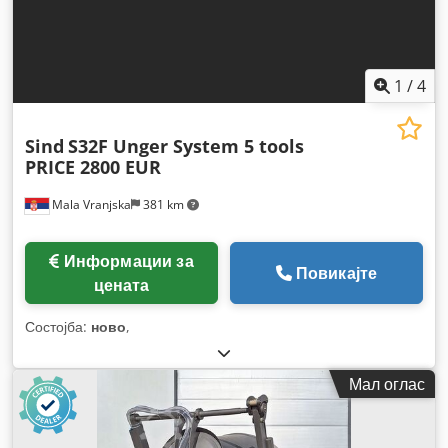
1
/
4
Sind
S32F Unger System 5 tools
PRICE 2800 EUR
Mala Vranjska
381 km
Информации за
Повикајте
цената
Состојба:
ново
,
Мал оглас