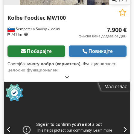
Kolbe Foodtec
MW100
7.900 €
Šempeter v Savinjski dolini
741 km
фиксна цена додава се ДДВ
Побарајте
Повикајте
Состојба:
многу добро (користено)
, Функционалност:
целосно функционален
,
Мал оглас