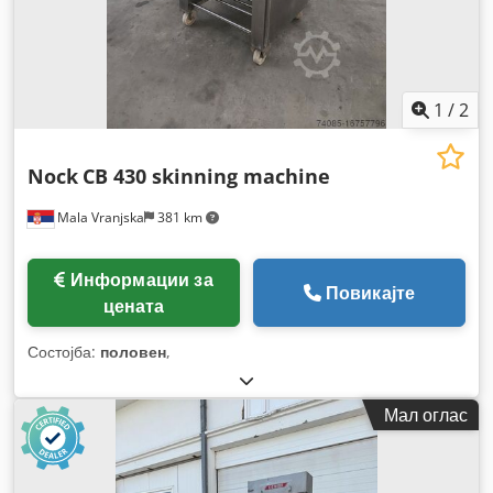
1
/
2
Nock
CB 430 skinning machine
Mala Vranjska
381 km
Информации за
Повикајте
цената
Состојба:
половен
,
Мал оглас