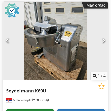
Мал оглас
1
/
4
Seydelmann
K60U
Mala Vranjska
383 km