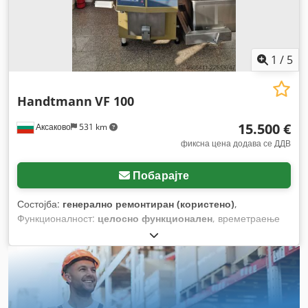
1
/
5
Handtmann
VF 100
15.500 €
Аксаково
531 km
фиксна цена додава се ДДВ
Побарајте
Состојба:
генерално ремонтиран (користено)
,
Функционалност:
целосно функционален
, времетраење
на гаранцијата:
12 месеци
, моќ:
5,5 kW (7,48 коњски
сили)
, притисок:
50 греда
,