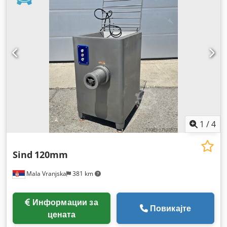
1
/
4
Sind
120mm
Mala Vranjska
381 km
Информации за
Повикајте
цената