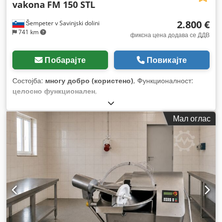
vakona
FM 150 STL
2.800 €
Šempeter v Savinjski dolini
741 km
фиксна цена додава се ДДВ
Побарајте
Повикајте
Состојба:
многу добро (користено)
, Функционалност:
целосно функционален
,
Мал оглас