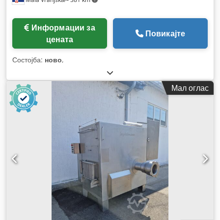
Информации за
Повикајте
цената
Состојба:
ново
,
Мал оглас