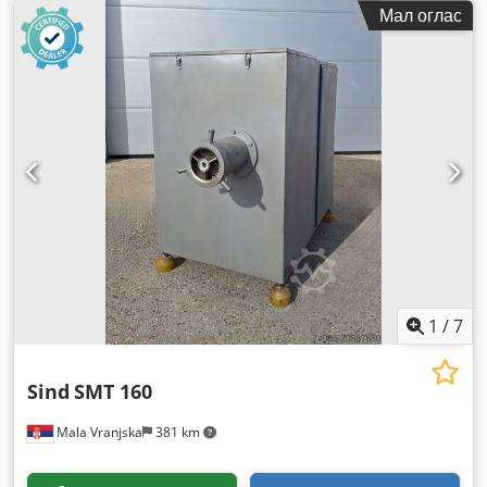
Мал оглас
1
/
7
Sind
SMT 160
Mala Vranjska
381 km