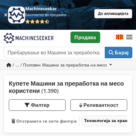
Machineseeker
До апликацијата
Бесплатно во продавница
Продава
Барај
/ ... / Половен Машини за преработка на месо
Купете Машини за преработка на месо
користени
(1.390)
Филтер
Релевантност
Технологија за храна
Отстранете ги сите филтри