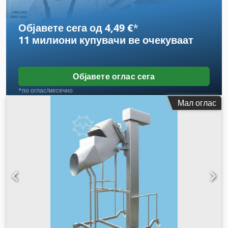
Објавете сега од 4,49 €
*
11 милиони купувачи
ве очекуваат
Објавете оглас сега
*по оглас/месечно
Мал оглас