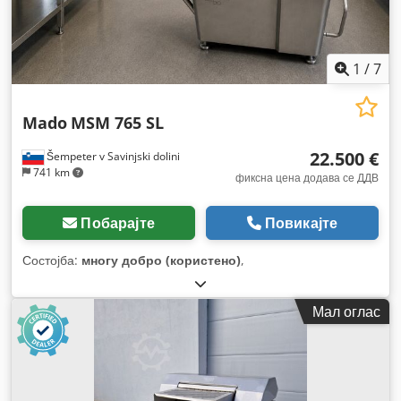
1
/
7
Mado
MSM 765 SL
22.500 €
Šempeter v Savinjski dolini
741 km
фиксна цена додава се ДДВ
Побарајте
Повикајте
Состојба:
многу добро (користено)
,
Мал оглас