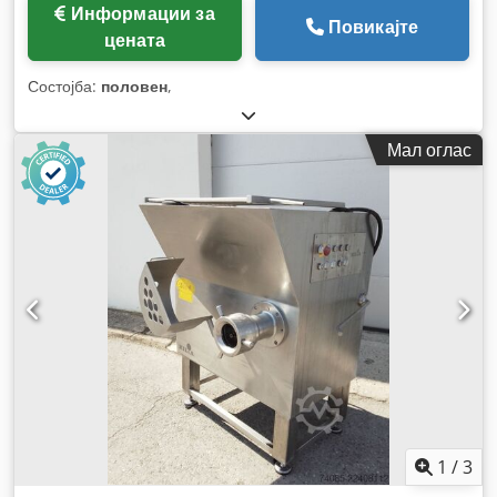
Информации за
Повикајте
цената
Состојба:
половен
,
Мал оглас
1
/
3