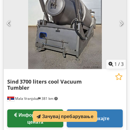
1
/
3
Sind
3700 liters cool Vacuum
Tumbler
Mala Vranjska
381 km
Информации за
Зачувај пребарување
Повикајте
цената