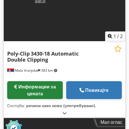
1
/
2
Poly-Clip
3430-18 Automatic
Double Clipping
Mala Vranjska
383 km
Информации за
Повикајте
цената
Состојба:
речиси како ново (употребувано)
,
Мал оглас