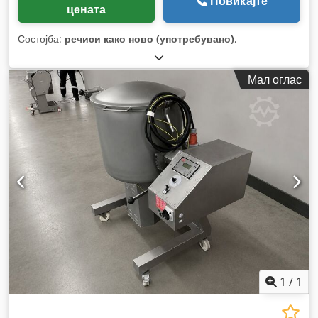
Повикајте
цената
Состојба:
речиси како ново (употребувано)
,
Мал оглас
1
/
1