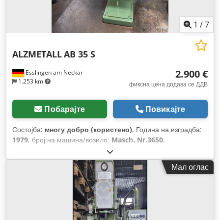
1
/
7
ALZMETALL
AB 35 S
2.900 €
Esslingen am Neckar
1.253 km
фиксна цена додава се ДДВ
Побарајте
Повикајте
Состојба:
многу добро (користено)
, Година на изградба:
1979
, број на машина/возило:
Masch. Nr.3650
,
Функционалност:
целосно функционален
, моќ:
2,2 kW
(2,99 коњски сили)
, влезен напон:
380 V
, тип на влезен
Мал оглас
струја:
трифазен
, дијаметар на алатот:
32 мм
, носач на
вретено:
MK 4
, тип на активирање:
електричен
, вкупна
висина:
187 мм
, длабочина на грлото:
300 мм
, вкупна
тежина:
430 кг
, Опрема:
Ознака CE, брзина на вртење со
бесконечно варирање, документација / прирачник
,