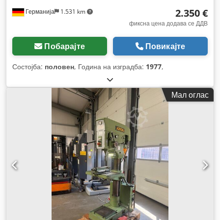
2.350 €
Германија
1.531 km
фиксна цена додава се ДДВ
Побарајте
Повикајте
Состојба:
половен
, Година на изградба:
1977
,
Мал оглас