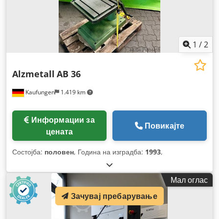
1
/
2
Alzmetall
AB 36
Kaufungen
1.419 km
Информации за
Повикајте
цената
Состојба:
половен
, Година на изградба:
1993
,
Мал оглас
Зачувај пребарување