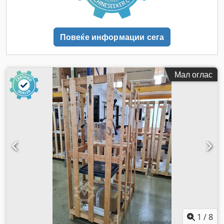
Повеќе информации сега
Мал оглас
1
/
8