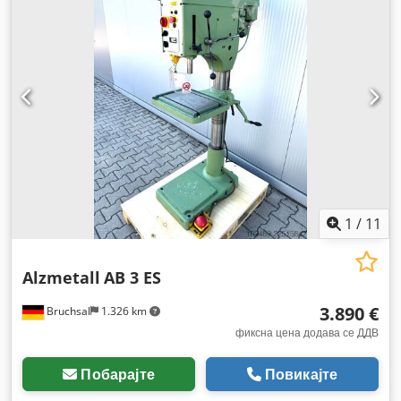
1
/
11
Alzmetall
AB 3 ES
3.890 €
Bruchsal
1.326 km
фиксна цена додава се ДДВ
Побарајте
Повикајте