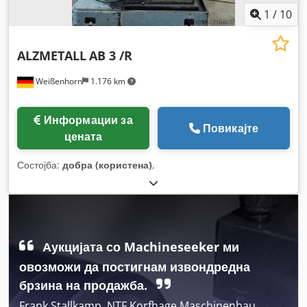
1
/
10
ALZMETALL
AB 3 /R
Weißenhorn
1.176 km
Информации за
Повикајте
цената
Состојба:
добра (користена)
,
Аукцијата со Machineseeker ми
овозможи да постигнам извондредна
брзина на продажба.
Frank Stallkamp, NTF Korfhage Maschinenbau