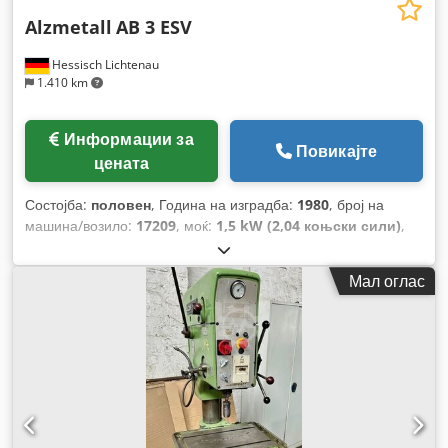
Alzmetall
AB 3 ESV
Hessisch Lichtenau
1.410 km
Информации за
Повикајте
цената
Состојба:
половен
, Година на изградба:
1980
, број на
машина/возило:
17209
, моќ:
1,5 kW (2,04 коњски сили)
,
влезен напон:
400 V
, влезна фреквенција:
50 Hz
, носач на
вретено:
MK 3
, тип на прилагодување на висина:
Мал оглас
механички
, максимална брзина на вртење:
1.750 обр/мин
,
ротациона брзина (мин.):
130 обр/мин
, вкупна висина:
2.000 мм
, длабочина на грлото:
290 мм
, Опрема:
брзина
на вртење со бесконечно варирање
,