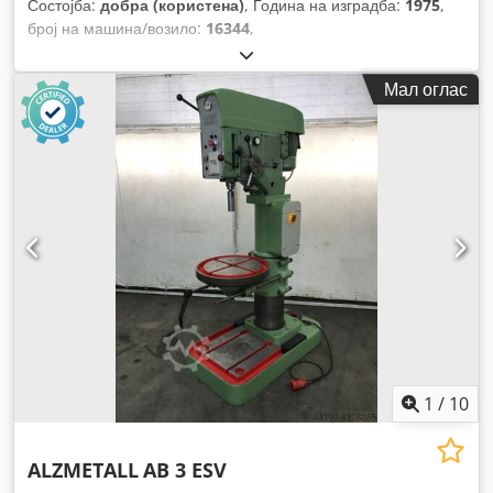
Состојба:
добра (користена)
, Година на изградба:
1975
,
број на машина/возило:
16344
,
Мал оглас
1
/
10
ALZMETALL
AB 3 ESV