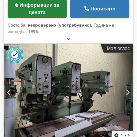
Информации за
Повикајте
цената
Состојба:
непроверено (употребувано)
, Година на
изградба:
1996
,
Мал оглас
1
/
6