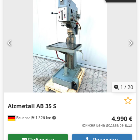
1
/
20
Alzmetall
AB 35 S
4.990 €
Bruchsal
1.326 km
фиксна цена додава се ДДВ
Побарајте
Повикајте