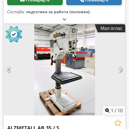
Состојба:
подготвен за работа (половен)
,
Мал оглас
1
/
10
ALZMETALL
AB 35 / S