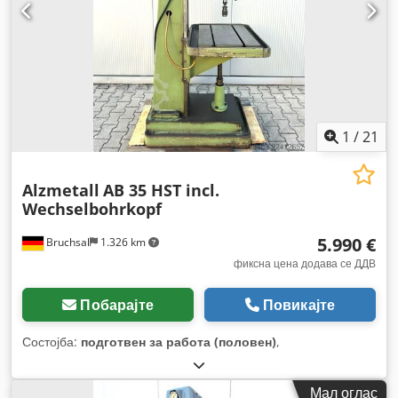
1
/
21
Alzmetall
AB 35 HST incl.
Wechselbohrkopf
5.990 €
Bruchsal
1.326 km
фиксна цена додава се ДДВ
Побарајте
Повикајте
Состојба:
подготвен за работа (половен)
,
Мал оглас