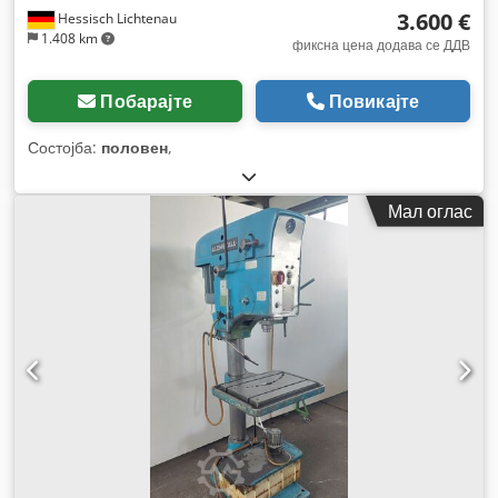
3.600 €
Hessisch Lichtenau
1.408 km
фиксна цена додава се ДДВ
Побарајте
Повикајте
Состојба:
половен
,
Мал оглас