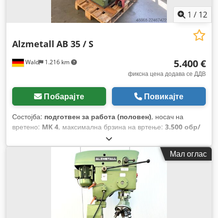
1
/
12
Alzmetall
AB 35 / S
5.400 €
Wald
1.216 km
фиксна цена додава се ДДВ
Побарајте
Повикајте
Состојба:
подготвен за работа (половен)
, носач на
вретено:
MK 4
, максимална брзина на вртење:
3.500 обр/
мин
, ротациона брзина (мин.):
130 обр/мин
, длабочина на
грлото:
300 мм
,
Мал оглас