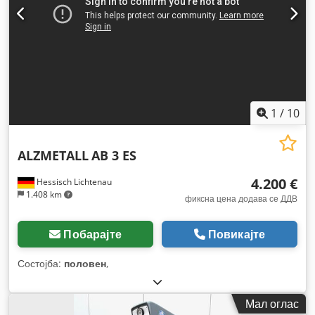
1
/
10
ALZMETALL
AB 3 ES
4.200 €
Hessisch Lichtenau
1.408 km
фиксна цена додава се ДДВ
Побарајте
Повикајте
Состојба:
половен
,
Мал оглас