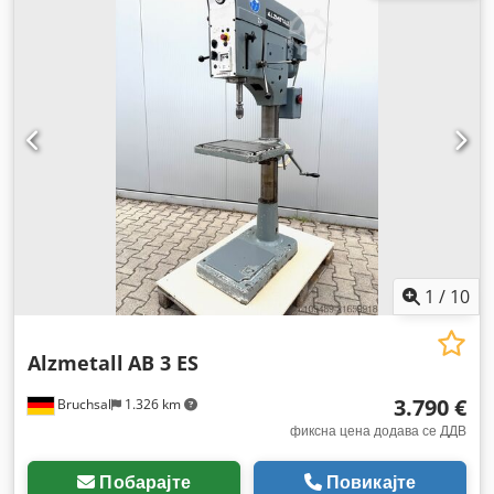
1
/
10
Alzmetall
AB 3 ES
3.790 €
Bruchsal
1.326 km
фиксна цена додава се ДДВ
Побарајте
Повикајте