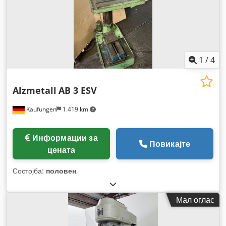
1
/
4
Alzmetall
AB 3 ESV
Kaufungen
1.419 km
Информации за
Повикајте
цената
Состојба:
половен
,
Мал оглас