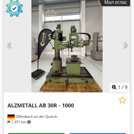
Мал оглас
1
/
9
ALZMETALL
AB 30R - 1000
Offenbach an der Queich
1.351 km