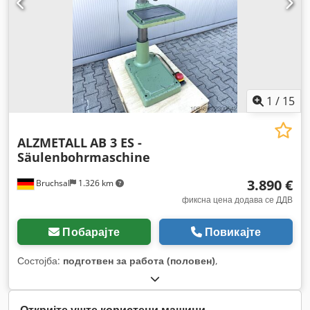
1
/
15
ALZMETALL
AB 3 ES -
Säulenbohrmaschine
3.890 €
Bruchsal
1.326 km
фиксна цена додава се ДДВ
Побарајте
Повикајте
Состојба:
подготвен за работа (половен)
,
Откријте уште користени машини