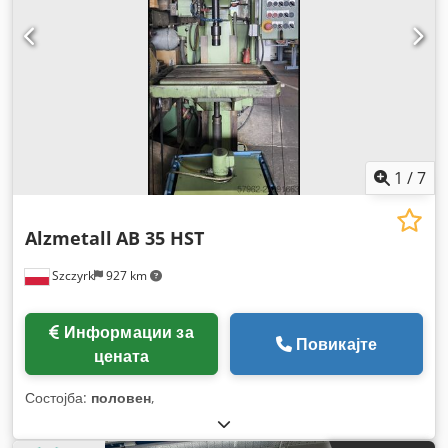
1
/
7
Alzmetall
AB 35 HST
Szczyrk
927 km
Информации за
Повикајте
цената
Состојба:
половен
,