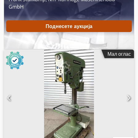
GmbH
Поднесете аукција
Мал оглас