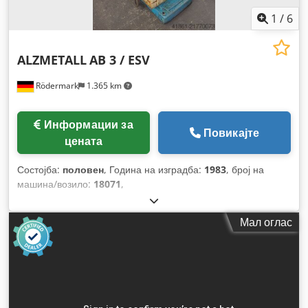
1
/
6
ALZMETALL
AB 3 / ESV
Rödermark
1.365 km
Информации за
Повикајте
цената
Состојба:
половен
, Година на изградба:
1983
, број на
машина/возило:
18071
,
Мал оглас