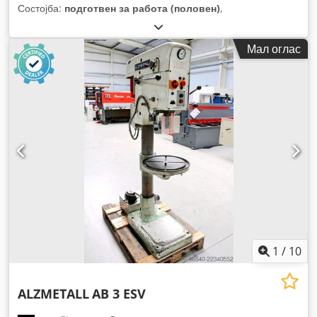
Состојба:
подготвен за работа (половен)
,
Мал оглас
1
/
10
ALZMETALL
AB 3 ESV