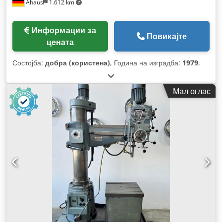
Ahaus
1.612 km
Информации за
Повикајте
цената
Состојба:
добра (користена)
, Година на изградба:
1979
,
Мал оглас