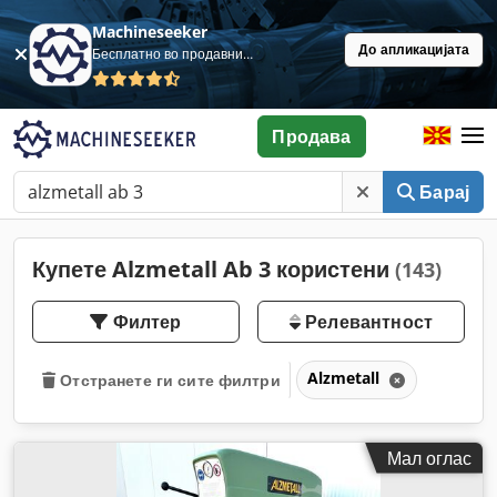
Machineseeker
До апликацијата
Бесплатно во продавница
Продава
Барај
Купете Alzmetall Ab 3 користени
(143)
Филтер
Релевантност
Alzmetall
Отстранете ги сите филтри
Мал оглас