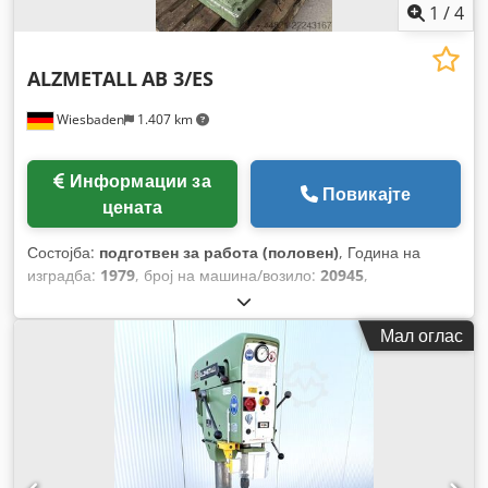
1
/
4
ALZMETALL
AB 3/ES
Wiesbaden
1.407 km
Информации за
Повикајте
цената
Состојба:
подготвен за работа (половен)
, Година на
изградба:
1979
, број на машина/возило:
20945
,
Мал оглас