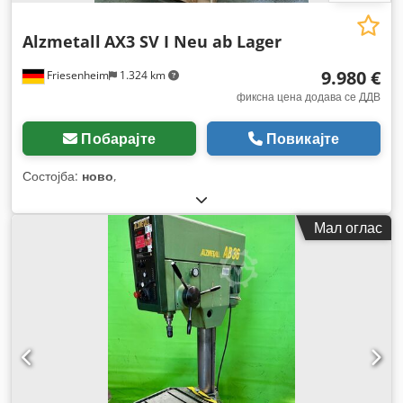
Alzmetall
AX3 SV I Neu ab Lager
9.980 €
Friesenheim
1.324 km
фиксна цена додава се ДДВ
Побарајте
Повикајте
Состојба:
ново
,
Мал оглас