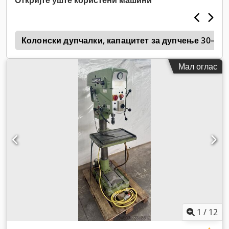
v
Колонски дупчалки, капацитет за дупчење 30–39
Мал оглас
1
/
12