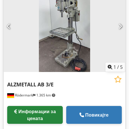
1
/
5
ALZMETALL
AB 3/E
Rödermark
1.365 km
Информации за
Повикајте
цената