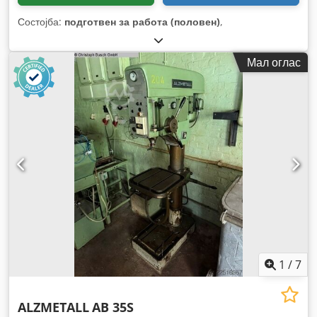
Состојба:
подготвен за работа (половен)
,
Мал оглас
1
/
7
ALZMETALL
AB 35S