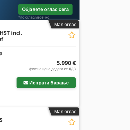
Објавете оглас сега
*по оглас/месечно
Мал оглас
HST incl.
pf
5.990 €
фиксна цена додава се ДДВ
Испрати барање
Мал оглас
S