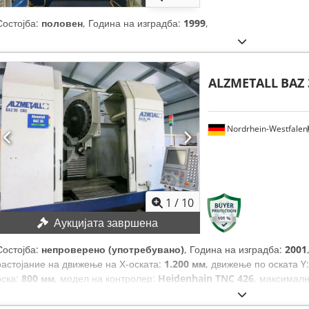
Состојба:
половен
, Година на изградба:
1999
,
ALZMETALL
BAZ 
Nordrhein-Westfalen
1
/
10
Аукцијата завршена
Состојба:
непроверено (употребувано)
, Година на изградба:
2001
растојание на движење на Х-оската:
1.200 мм
, движење по оската Y
оска:
800 мм
, модел на контролер:
Heidenhain TNC 426
, максимал