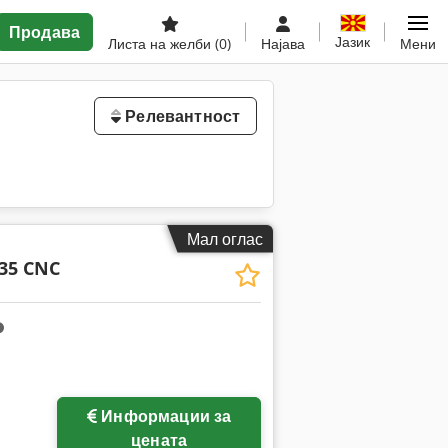
Продава
Јазик
Листа на желби
(0)
Најава
Мени
Релевантност
Мал оглас
35 CNC
Информации за
цената