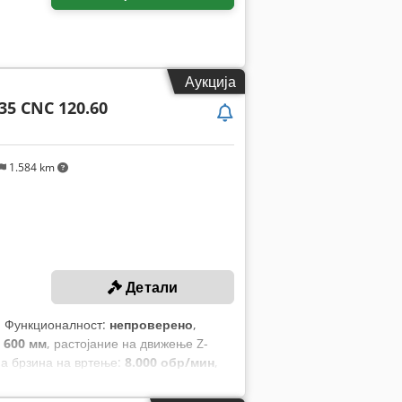
Аукција
35 CNC 120.60
1.584 km
Детали
, Функционалност:
непроверено
,
:
600 мм
, растојание на движење Z-
на брзина на вртење:
8.000 обр/мин
,