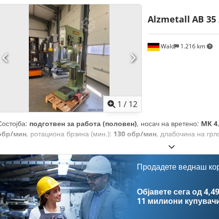
Alzmetall
AB 35 
Wald
1.216 km
1
/
12
Состојба:
подготвен за работа (половен)
, носач на вретено:
MK 4
обр/мин
, ротациона брзина (мин.):
130 обр/мин
, длабочина на грл
Продадете веднаш ко
Објавете сега од 4,49
11 милиони купувач