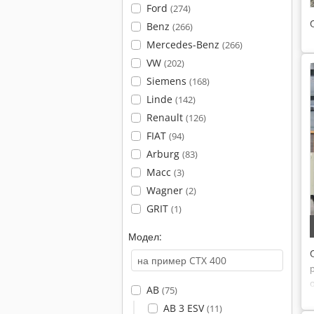
Ford
(274)
Benz
(266)
Mercedes-Benz
(266)
VW
(202)
Siemens
(168)
Linde
(142)
Renault
(126)
FIAT
(94)
Arburg
(83)
Macc
(3)
Wagner
(2)
GRIT
(1)
Модел:
AB
(75)
AB 3 ESV
(11)