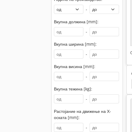
-
Вкупна должина [mm]:
-
Вкупна ширина [mm]:
-
Вкупна висина [mm]:
-
Alzmetall
Alzmetall Ab
Mk3
Gillardon
Вкупна тежина [kg]:
-
Растојание на движење на Х-
оската [mm]:
-