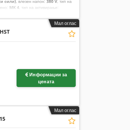
ки сили)
, влезен напон:
380 V
, тип на
тено:
MK 4
, тип на активирање:
 вкупна тежина:
430 кг
, Опрема:
Ознака
/ прирачник
,
Мал оглас
 HST
Информации за
цената
Мал оглас
15