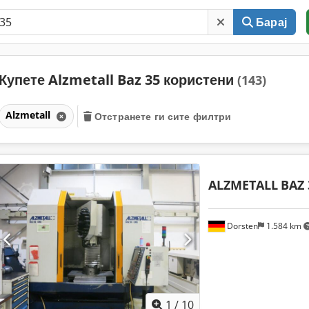
Барај
Купете Alzmetall Baz 35 користени
(143)
Alzmetall
Отстранете ги сите филтри
ALZMETALL
BAZ 
Dorsten
1.584 km
1
/
10