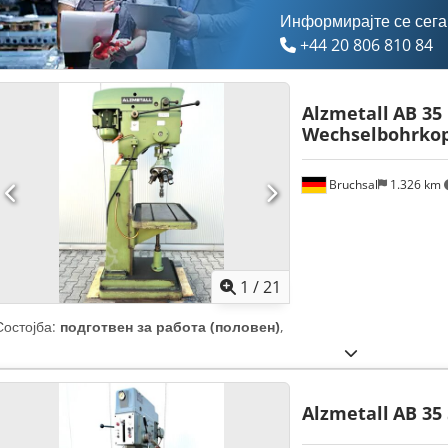
Информирајте се сега
+44 20 806 810 84
Alzmetall
AB 35 
Wechselbohrko
Bruchsal
1.326 km
1
/
21
Состојба:
подготвен за работа (половен)
,
Alzmetall
AB 35 