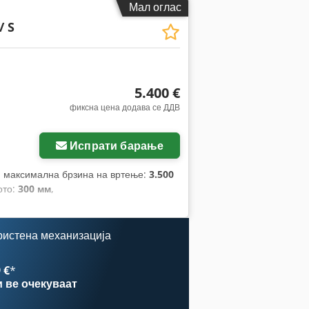
Мал оглас
/ S
5.400 €
фиксна цена додава се ДДВ
Испрати барање
, максимална брзина на вртење:
3.500
ото:
300 мм
,
ристена механизација
 €
*
и
ве очекуваат