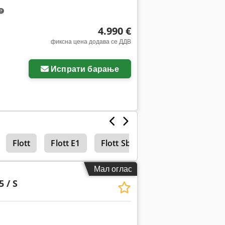
4.990 €
фиксна цена додава се ДДВ
Испрати барање
Flott
Flott E1
Flott Sb
Alzmetall
Кол
Мал оглас
5 / S