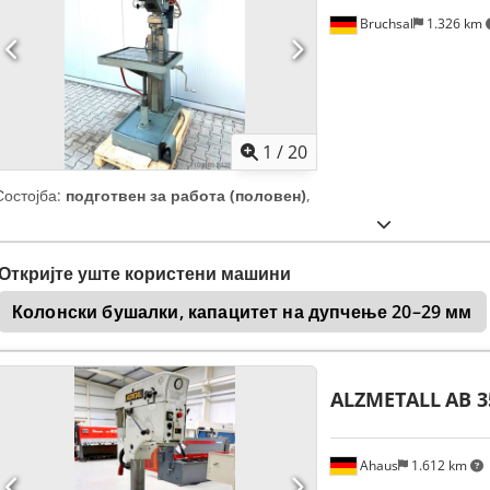
Bruchsal
1.326 km
1
/
20
Состојба:
подготвен за работа (половен)
,
Откријте уште користени машини
Колонски бушалки, капацитет на дупчење 20–29 мм
ALZMETALL
AB 3
Ahaus
1.612 km