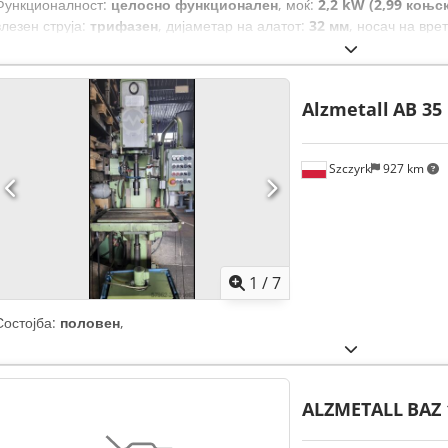
Функционалност:
целосно функционален
, моќ:
2,2 kW (2,99 коњс
влезен струја:
трифазен
, дијаметар на алатот:
32 мм
, носач на вре
електричен
, вкупна висина:
187 мм
, длабочина на грлото:
300 мм
,
CE, брзина на вртење со бесконечно варирање, документација 
Alzmetall
AB 35
Szczyrk
927 km
1
/
7
Состојба:
половен
,
ALZMETALL
BAZ 