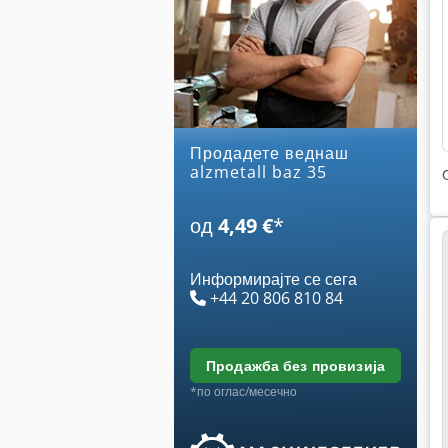
Продадете веднаш
alzmetall baz 35
од
4,49 €
*
Информирајте се сега
+44 20 806 810 84
продажба без провизија
*по оглас/месечно