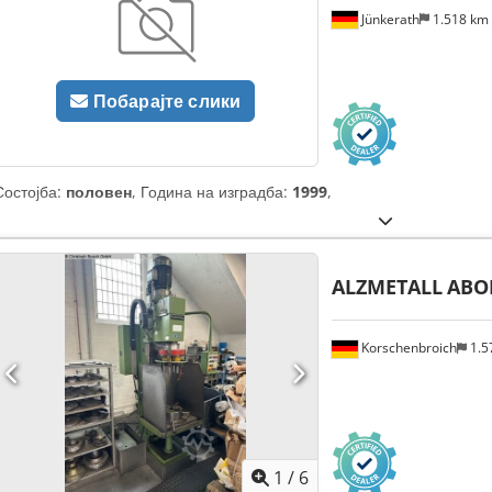
Jünkerath
1.518 km
Побарајте слики
Состојба:
половен
, Година на изградба:
1999
,
ALZMETALL
ABO
Korschenbroich
1.5
1
/
6