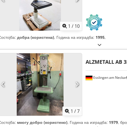
1
/
10
Состојба:
добра (користена)
, Година на изградба:
1995
,
ALZMETALL
AB 3
Esslingen am Neckar
1
/
7
Состојба:
многу добро (користено)
, Година на изградба:
1979
, бр