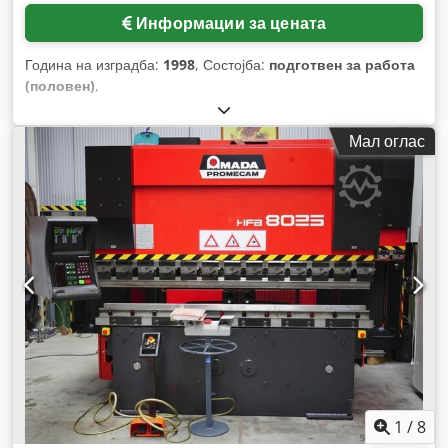
Информации за цената
Година на изградба:
1998
, Состојба:
подготвен за работа
(половен)
,
Мал оглас
1
/
8