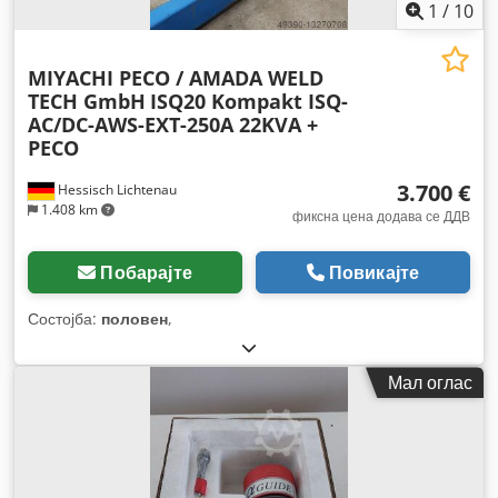
1
/
10
MIYACHI PECO / AMADA WELD
TECH GmbH
ISQ20 Kompakt ISQ-
AC/DC-AWS-EXT-250A 22KVA +
PECO
3.700 €
Hessisch Lichtenau
1.408 km
фиксна цена додава се ДДВ
Побарајте
Повикајте
Состојба:
половен
,
Мал оглас