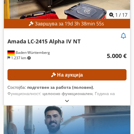
1
/
17
Завршува за
19
d
3
h
38
min
51
s
Amada
LC-2415 Alpha IV NT
Baden-Württemberg
5.000 €
1.237 km
На аукција
Состојба:
подготвен за работа (половен)
,
Функционалност:
целосно функционален
, Година на
изградба:
2010
, работни часови:
21.713 h
, број на машина/
возило:
007
, моќност на ласерот:
4.000 W
, максимална
дебелина на челичен лим:
12 мм
, максимална дебелина на
лим од не'рѓосувачки челик:
10 мм
, макс. дебелина на
алуминиев лист:
8 мм
, растојание на движење на Х-оската:
2.520 мм
, движење по оската Y:
1.550 мм
, растојание на