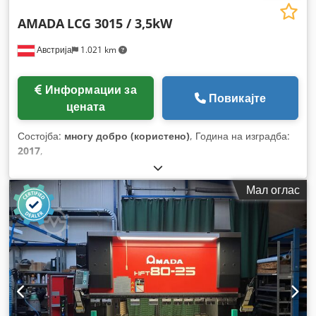
AMADA
LCG 3015 / 3,5kW
Австрија
1.021 km
Информации за
Повикајте
цената
Состојба:
многу добро (користено)
, Година на изградба:
2017
,
Мал оглас