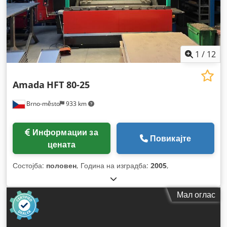
1
/
12
Amada
HFT 80-25
Brno-město
933 km
Информации за
Повикајте
цената
Состојба:
половен
, Година на изградба:
2005
,
Мал оглас