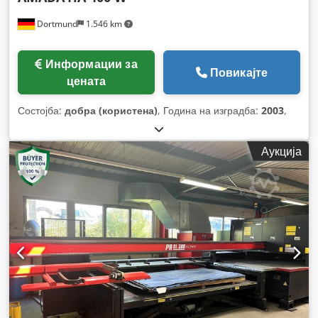
Dortmund
1.546 km
Информации за
Повикајте
цената
Состојба:
добра (користена)
, Година на изградба:
2003
,
Аукција