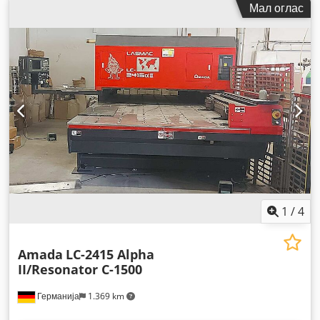
Мал оглас
1
/
4
Amada
LC-2415 Alpha
II/Resonator C-1500
Германија
1.369 km