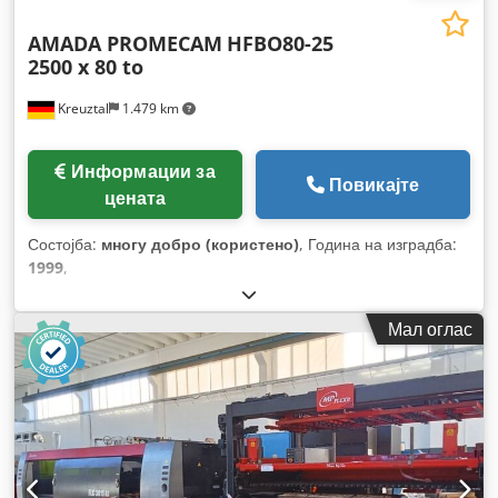
AMADA PROMECAM
HFBO80-25
2500 x 80 to
Kreuztal
1.479 km
Информации за
Повикајте
цената
Состојба:
многу добро (користено)
, Година на изградба:
1999
,
Мал оглас