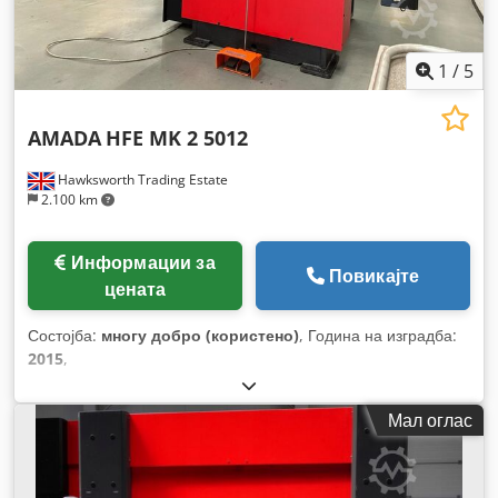
1
/
5
AMADA
HFE MK 2 5012
Hawksworth Trading Estate
2.100 km
Информации за
Повикајте
цената
Состојба:
многу добро (користено)
, Година на изградба:
2015
,
Мал оглас