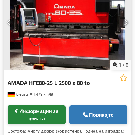
1
/
8
AMADA
HFE80-25 L 2500 x 80 to
Kreuztal
1.479 km
Информации за
Повикајте
цената
Состојба:
многу добро (користено)
, Година на изградба: