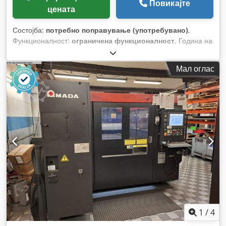
Повикајте
цената
Состојба:
потребно поправување (употребувано)
,
Функционалност:
ограничена функционалност
, Година на
изградба:
2007
, работни часови:
31.489 h
, тип на
управување:
NC контрола
, степен на автоматизација:
Мал оглас
полуавтоматски
, тип на ласер:
CO₂ ласер
, часови на
ласер:
22.804 h
, моќност на ласерот:
4.000 W
, макс.
дебелина на лим:
22 мм
, максимална дебелина на челичен
лим:
22 мм
, максимална дебелина на лим од не'рѓосувачки
челик:
8 мм
, макс. дебелина на алуминиев лист:
6 мм
,
должина на масата:
3.000 мм
, ширина на масата:
1.500 мм
,
работна должина:
3.000 мм
, работна ширина:
3.000 мм
,
1
/
4