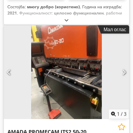
Состојба:
многу добро (користено)
, Година на изградба:
2021
, Функционалност:
целосно функционален
, работни
часови:
417 h
,
Мал оглас
1
/
3
AMADA PROMECAM
ITS2 50-20