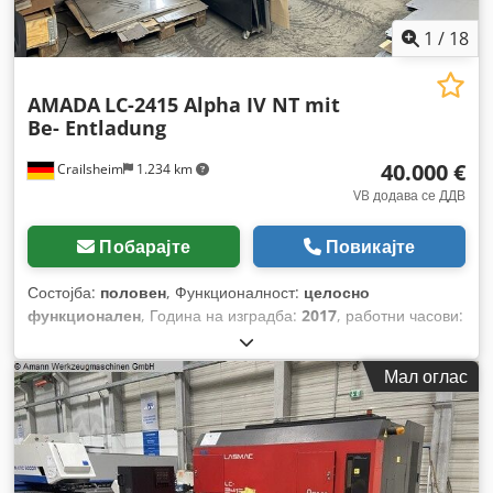
1
/
18
AMADA
LC-2415 Alpha IV NT mit
Be- Entladung
40.000 €
Crailsheim
1.234 km
VB додава се ДДВ
Побарајте
Повикајте
Состојба:
половен
, Функционалност:
целосно
функционален
, Година на изградба:
2017
, работни часови:
26.787 h
, тип на управување:
CNC управување
, степен на
автоматизација:
автоматски
, тип на активирање:
Мал оглас
електричен
, произведувач на контролери:
FANUC
, тип на
ласер:
CO₂ ласер
, произведувач на ласерски извори:
FANUC
, моќност на ласерот:
4.000 W
, максимална
дебелина на челичен лим:
10 мм
, максимална дебелина на
лим од не'рѓосувачки челик:
12 мм
, макс. дебелина на