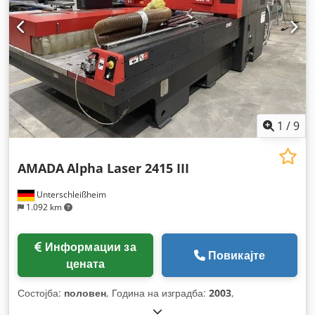
алуминиев лист:
8 мм
, тип на ладење:
вода
, Опрема:
Ознака CE, безбедносна светлосна завеса,
документација / прирачник, екстракција на прав,
извлекување на чад, ладилна единица
,
1
/
9
AMADA
Alpha Laser 2415 III
Unterschleißheim
1.092 km
Информации за
Повикајте
цената
Состојба:
половен
, Година на изградба:
2003
,