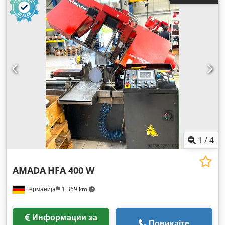
1
/
4
AMADA
HFA 400 W
Германија
1.369 km
Информации за
Повикајте