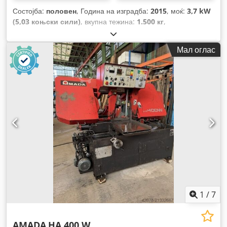
Состојба:
половен
, Година на изградба:
2015
, моќ:
3,7 kW
(5,03 коњски сили)
, вкупна тежина:
1.500 кг
,
Мал оглас
1
/
7
AMADA
HA 400 W