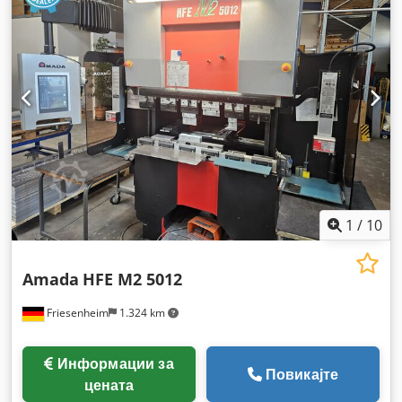
1
/
10
Amada
HFE M2 5012
Friesenheim
1.324 km
Информации за
Повикајте
цената