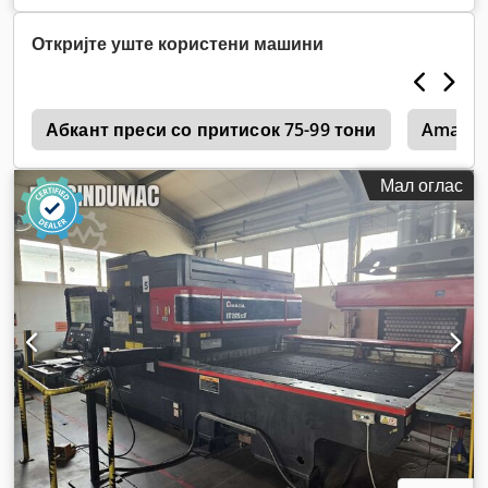
Откријте уште користени машини
a
Абкант преси со притисок 75-99 тони
Amada
Мал оглас