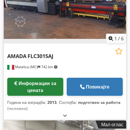
1
/
6
AMADA
FLC3015AJ
Matelica (MC)
742 km
Информации за
Повикајте
цената
Година на изградба:
2013
, Состојба:
подготвен за работа
(половен)
,
Мал оглас