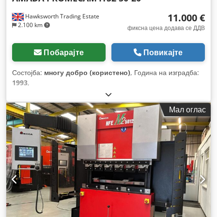
11.000 €
Hawksworth Trading Estate
2.100 km
фиксна цена додава се ДДВ
Побарајте
Повикајте
Состојба:
многу добро (користено)
, Година на изградба:
1993
,
Мал оглас