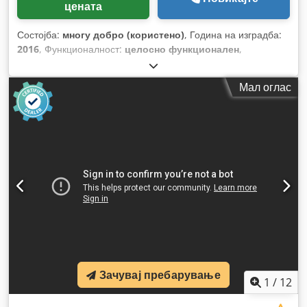
цената
Состојба:
многу добро (користено)
, Година на изградба:
2016
, Функционалност:
целосно функционален
,
Мал оглас
Зачувај пребарување
1
/
12