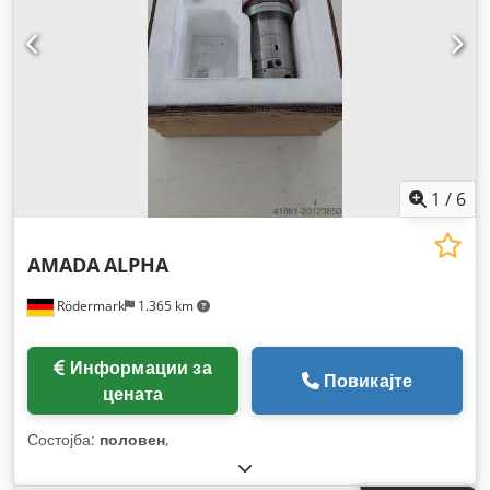
1
/
6
AMADA
ALPHA
Rödermark
1.365 km
Информации за
Повикајте
цената
Состојба:
половен
,