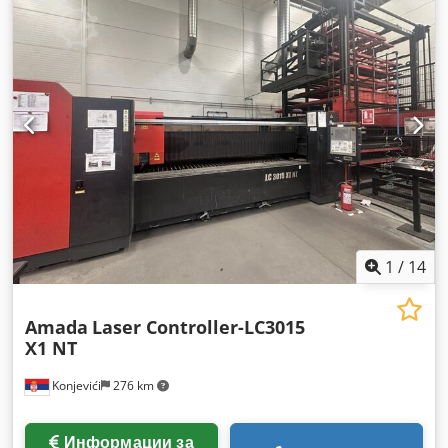
1
/
14
Amada
Laser Controller-LC3015
X1 NT
Konjevići
276 km
Информации за