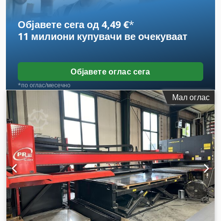
движење Z-оска:
300 мм
,
Објавете сега од 4,49 €
*
11 милиони купувачи
ве очекуваат
Објавете оглас сега
*по оглас/месечно
Мал оглас