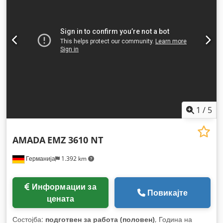
1
/
5
AMADA
EMZ 3610 NT
Германија
1.392 km
Информации за
Повикајте
цената
Состојба:
подготвен за работа (половен)
, Година на