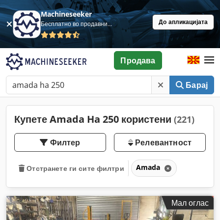
Machineseeker
До апликацијата
Бесплатно во продавница
Продава
Барај
Купете Amada Ha 250 користени
(221)
Филтер
Релевантност
Amada
Отстранете ги сите филтри
Мал оглас