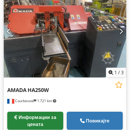
1
/
3
AMADA
HA250W
Courbevoie
1.721 km
Информации за
Повикајте
цената