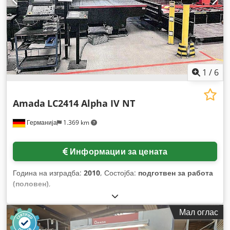
1
/
6
Amada
LC2414 Alpha IV NT
Германија
1.369 km
Информации за цената
Година на изградба:
2010
, Состојба:
подготвен за работа
(половен)
,
Мал оглас