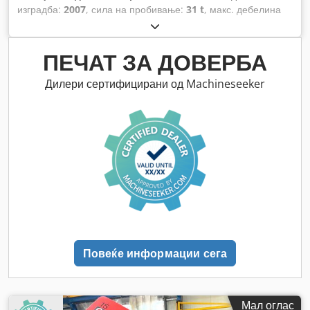
изградба:
2007
, сила на пробивање:
31 t
, макс. дебелина
на лим:
5 мм
, растојание на движење на Х-оската:
2.500
мм
, движење по оската Y:
1.525 мм
, вкупна тежина:
21.000
кг
, оптоварување на масата:
160 кг
, број на оски:
2
,
ПЕЧАТ ЗА ДОВЕРБА
Дилери сертифицирани од Machineseeker
Повеќе информации сега
Мал оглас