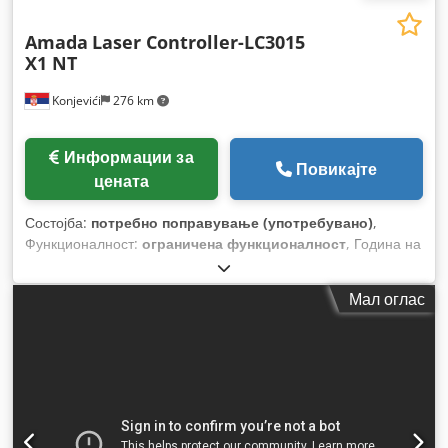
Amada
Laser Controller-LC3015
X1 NT
Konjevići
276 km
Информации за
Повикајте
цената
Состојба:
потребно поправување (употребувано)
,
Функционалност:
ограничена функционалност
, Година на
изградба:
2007
, работни часови:
31.489 h
, тип на
управување:
NC контрола
, степен на автоматизација:
Мал оглас
полуавтоматски
, тип на ласер:
CO₂ ласер
, часови на
ласер:
22.804 h
, моќност на ласерот:
4.000 W
, макс.
дебелина на лим:
22 мм
, максимална дебелина на челичен
лим:
22 мм
, максимална дебелина на лим од не'рѓосувачки
челик:
8 мм
, макс. дебелина на алуминиев лист:
6 мм
,
должина на масата:
3.000 мм
, ширина на масата:
1.500 мм
,
работна должина:
3.000 мм
, работна ширина:
3.000 мм
,