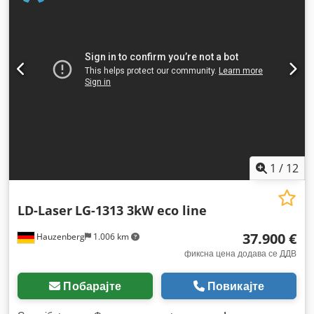
1.080 nm
, макс. дебелина на лим:
30 мм
, максимална
дебелина на челичен лим:
30 мм
, максимална дебелина на
лим од не'рѓосувачки челик:
15 мм
, макс. дебелина на
алуминиев лист:
15 мм
, ширина на масата:
1.500 мм
,
растојание на движење на Х-оската:
3.000 мм
, движење по
оската Y:
1.500 мм
, растојание на движење Z-оска:
120 мм
,
влезен напон:
400 V
, тип на ладење:
вода
, вкупна тежина:
6.500 кг
, ширина на отворот на вратата:
1.500 мм
, висина
на отвора на вратата:
1.000 мм
, Опрема:
Ознака CE,
безбедносна светлосна завеса, документација /
прирачник, екстракција на прав, извлекување на чад,
итно стопирање, кабина, ладилна единица,
1
/
12
централизирана система за подмачкување
,
LD-Laser
LG-1313 3kW eco line
37.900 €
Hauzenberg
1.006 km
фиксна цена додава се ДДВ
Побарајте
Повикајте