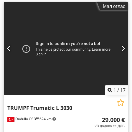
Мал оглас
1
/
17
TRUMPF
Trumatic L 3030
29.000 €
Dudullu OSB
624 km
VB додава се ДДВ