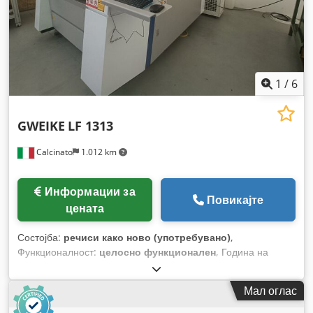
1
/
6
GWEIKE
LF 1313
Calcinato
1.012 km
Информации за
Повикајте
цената
Состојба:
речиси како ново (употребувано)
,
Функционалност:
целосно функционален
, Година на
изградба:
2024
,
Мал оглас