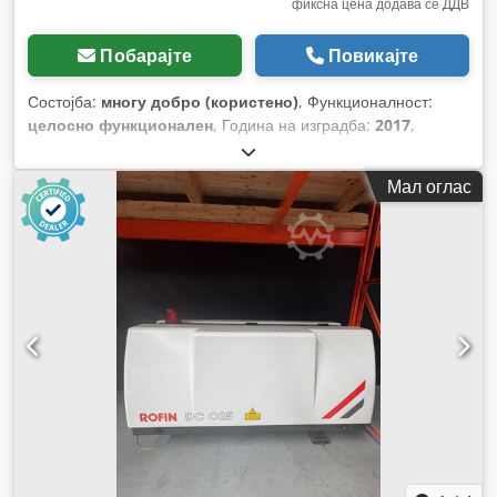
фиксна цена додава се ДДВ
Побарајте
Повикајте
Состојба:
многу добро (користено)
, Функционалност:
целосно функционален
, Година на изградба:
2017
,
работни часови:
6.300 h
, број на машина/возило:
P7.02.00.03
, тип на управување:
CNC управување
, степен
Мал оглас
на автоматизација:
автоматски
, тип на активирање:
електричен
, тип на ласер:
CO₂ ласер
, часови на ласер:
6.300 h
, должина на масата:
3.000 мм
, ширина на масата:
1.500 мм
, моќ:
3 kW (4,08 коњски сили)
, тип на ладење:
вода
,