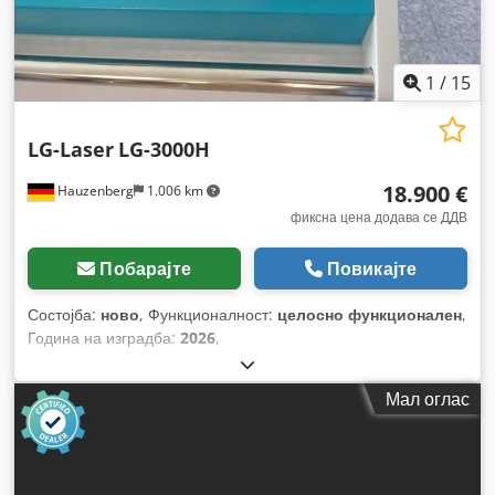
централизирана система за подмачкување
,
1
/
15
LG-Laser
LG-3000H
18.900 €
Hauzenberg
1.006 km
фиксна цена додава се ДДВ
Побарајте
Повикајте
Состојба:
ново
, Функционалност:
целосно функционален
,
Година на изградба:
2026
,
Мал оглас