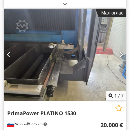
изградба:
2010
, работни часови:
21.713 h
, број на машина/
возило:
007
, моќност на ласерот:
4.000 W
, максимална
Мал оглас
дебелина на челичен лим:
12 мм
, максимална дебелина на
лим од не'рѓосувачки челик:
10 мм
, макс. дебелина на
алуминиев лист:
8 мм
, растојание на движење на Х-оската:
2.520 мм
, движење по оската Y:
1.550 мм
, растојание на
движење Z-оска:
300 мм
,
1
/
7
PrimaPower
PLATINO 1530
20.000 €
Vrhnika
775 km