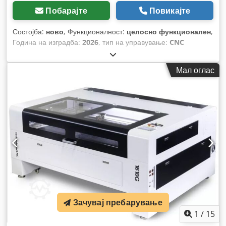
Побарајте
Повикајте
Состојба:
ново
, Функционалност:
целосно функционален
,
Година на изградба:
2026
, тип на управување:
CNC
управување
, степен на автоматизација:
автоматски
, тип
на активирање:
електричен
, модел на контролер:
HypCut
,
Мал оглас
тип на ласер:
влакнест ласер
, произведувач на ласерски
извори:
MaxPhotonic
, моќност на ласерот:
20.000 W
,
бранова должина на ласерот:
1.080 nm
, макс. дебелина на
лим:
100 мм
, максимална дебелина на челичен лим:
80
мм
, максимална дебелина на лим од не'рѓосувачки челик:
100 мм
, макс. дебелина на алуминиев лист:
60 мм
, макс.
дебелина на лим од месинг:
20 мм
, максимална дебелина
на бакарен лим:
12 мм
, ширина на масата:
1.500 мм
,
растојание на движење на Х-оската:
3.000 мм
, движење по
оската Y:
1.500 мм
, растојание на движење Z-оска:
120 мм
,
влезен напон:
400 V
, влезен струја:
110 A
, влезна
фреквенција:
50 Hz
, тип на влезен струја:
трифазен
, тип на
ладење:
вода
, врска за компримиран воздух:
20 греда
,
Зачувај пребарување
вкупна тежина:
9.500 кг
, времетраење на гаранцијата:
12
1
/
15
месеци
, ширина на отворот на вратата:
1.000 мм
, висина