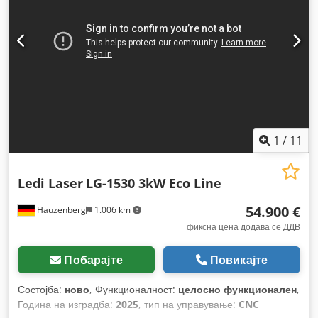
1
/
11
Ledi Laser
LG-1530 3kW Eco Line
54.900 €
Hauzenberg
1.006 km
фиксна цена додава се ДДВ
Побарајте
Повикајте
Состојба:
ново
, Функционалност:
целосно функционален
,
Година на изградба:
2025
, тип на управување:
CNC