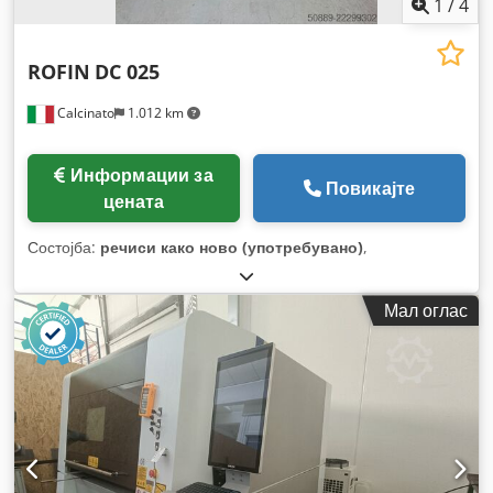
1
/
4
ROFIN
DC 025
Calcinato
1.012 km
Информации за
Повикајте
цената
Состојба:
речиси како ново (употребувано)
,
Мал оглас