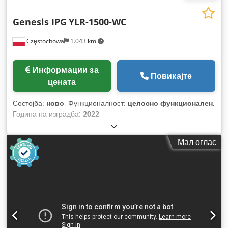
Genesis IPG
YLR-1500-WC
Częstochowa
1.043 km
Информации за
Повикајте
цената
Состојба:
ново
, Функционалност:
целосно функционален
,
Година на изградба:
2022
,
Мал оглас