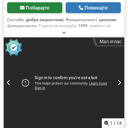
Побарајте
Повикајте
Состојба:
добра (користена)
, Функционалност:
целосно
функционален
, Година на изградба:
1999
, моќност на
ласерот:
2.400 W
, макс. дебелина на лим:
8 мм
,
максимална дебелина на лим од не'рѓосувачки челик:
6 мм
,
Мал оглас
макс. дебелина на алуминиев лист:
4 мм
, растојание на
движење на Х-оската:
3.085 мм
, движење по оската Y:
1.740
мм
, вкупна тежина:
23.000 кг
, вкупна должина:
9.100 мм
,
вкупна ширина:
7.900 мм
, вкупна висина:
2.400 мм
,
Опрема:
Ознака CE, безбедносна светлосна завеса,
документација / прирачник, итно стопирање
,
1
/
14