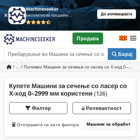
Machineseeker
До апликацијата
Бесплатно во продавница
Продава
Барај
/ ... / Половен Машини за сечење со ласер со X-ход 0–299
Купете Машини за сечење со ласер со
X-ход 0–2999 мм користени
(126)
Филтер
Релевантност
Машини за обработка н
Отстранете ги сите филтри