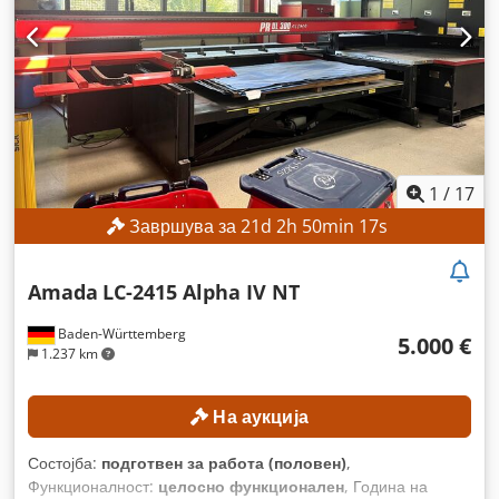
1
/
17
Завршува за
21
d
2
h
50
min
16
s
Amada
LC-2415 Alpha IV NT
Baden-Württemberg
5.000 €
1.237 km
На аукција
Состојба:
подготвен за работа (половен)
,
Функционалност:
целосно функционален
, Година на