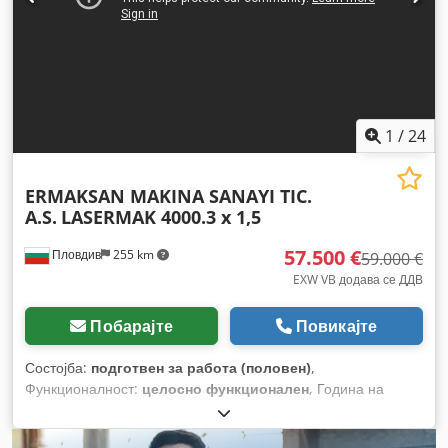
1
/
24
ERMAKSAN MAKINA SANAYI TIC.
A.S.
LASERMAK 4000.3 x 1,5
57.500 €
Пловдив
255 km
59.000 €
EXW VB додава се ДДВ
Побарајте
Повикајте
Состојба:
подготвен за работа (половен)
,
Функционалност:
целосно функционален
, Година на
изградба:
2011
, број на машина/возило:
SN201000003
, тип
на управување:
CNC управување
, степен на