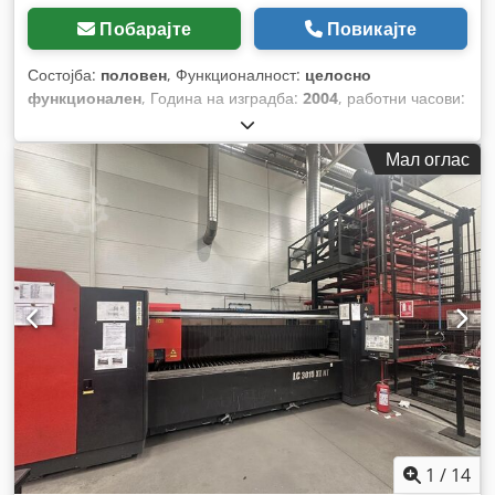
Побарајте
Повикајте
Состојба:
половен
, Функционалност:
целосно
функционален
, Година на изградба:
2004
, работни часови:
71.929 h
, број на машина/возило:
A0220A0610
, тип на
управување:
NC контрола
, степен на автоматизација:
Мал оглас
автоматски
, тип на активирање:
електричен
,
произведувач на контролери:
SIEMENS
, тип на ласер:
CO₂
ласер
, произведувач на ласерски извори:
TRUMPF
, модел
на ласерски извор:
TLF4000
, часови на ласер:
31.707 h
,
моќност на ласерот:
4.000 W
, тип на ладење:
вода
, вкупна
должина:
3.000 мм
, вкупна ширина:
1.500 мм
, Опрема:
безбедносна светлосна завеса, документација /
прирачник, екстракција на прав, извлекување на чад,
итно стопирање, ладилна единица, централизирана
система за подмачкување
,
1
/
14