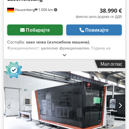
38.990 €
Hauzenberg
1.006 km
фиксна цена додава се ДДВ
Побарајте
Повикајте
Состојба:
како нова (изложбена машина)
,
Функционалност:
целосно функционален
, Година на
изградба:
2026
, работни часови:
10 h
, тип на управување:
CNC управување
, степен на автоматизација:
автоматски
,
Мал оглас
тип на активирање:
електричен
, тип на ласер:
влакнест
ласер
, произведувач на ласерски извори:
MAX Photonics
,
моќност на ласерот:
3.000 W
, бранова должина на ласерот:
1.070 nm
, макс. дебелина на лим:
20 мм
, максимална
дебелина на челичен лим:
20 мм
, максимална дебелина на
лим од не'рѓосувачки челик:
10 мм
, влезна фреквенција:
50
Hz
, тип на влезен струја:
трифазен
, тип на ладење:
вода
,
врска за компримиран воздух:
8 греда
, вкупна тежина:
2.800 кг
, Опрема:
Ознака CE, безбедносна светлосна
завеса, документација / прирачник, екстракција на
прав, извлекување на чад, итно стопирање, ладилна