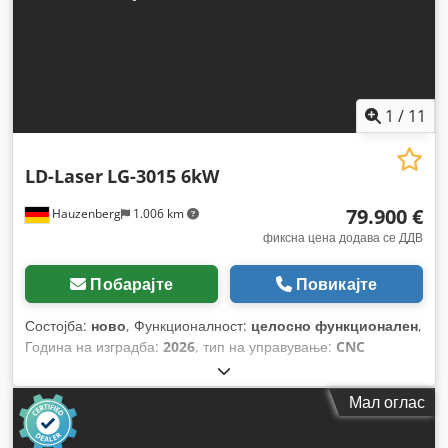
1
/
11
LD-Laser
LG-3015 6kW
79.900 €
Hauzenberg
1.006 km
фиксна цена додава се ДДВ
Побарајте
Повикајте
Состојба:
ново
, Функционалност:
целосно функционален
,
Година на изградба:
2026
, тип на управување:
CNC
управување
, степен на автоматизација:
автоматски
, тип
на активирање:
електричен
, тип на ласер:
влакнест
Мал оглас
ласер
, произведувач на ласерски извори:
MAX Photonics
,
моќност на ласерот:
6.000 W
, бранова должина на ласерот: