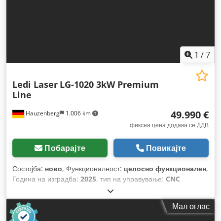
1
/
7
Ledi Laser
LG-1020 3kW Premium
Line
49.990 €
Hauzenberg
1.006 km
фиксна цена додава се ДДВ
Побарајте
Повикајте
Состојба:
ново
, Функционалност:
целосно функционален
,
Година на изградба:
2025
, тип на управување:
CNC
управување
, степен на автоматизација:
автоматски
, тип
на активирање:
електричен
, тип на ласер:
влакнест
Мал оглас
ласер
, произведувач на ласерски извори:
MAX Photonics
,
часови на ласер:
10 h
, моќност на ласерот:
3.000 W
,