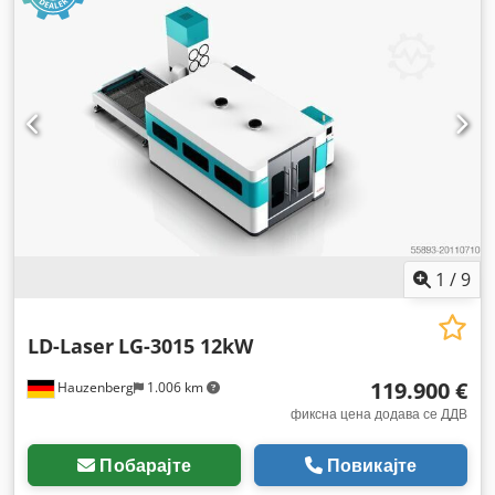
1
/
9
LD-Laser
LG-3015 12kW
119.900 €
Hauzenberg
1.006 km
фиксна цена додава се ДДВ
Побарајте
Повикајте