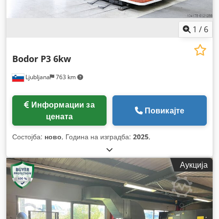
единица, централизирана система за подмачкување
,
1
/
6
Bodor P3 6kw
Ljubljana
763 km
Информации за
Повикајте
цената
Состојба:
ново
, Година на изградба:
2025
,
Аукција