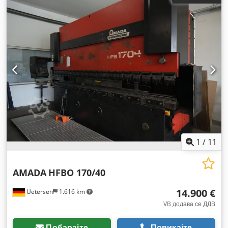
1
/
11
AMADA
HFBO 170/40
14.900 €
Uetersen
1.616 km
VB додава се ДДВ
Побарајте
Повикајте