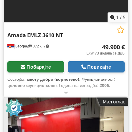
1
/
5
Amada
EMLZ 3610 NT
49.900 €
Београд
372 km
EXW VB додава се ДДВ
Побарајте
Повикајте
Состојба:
многу добро (користено)
, Функционалност:
целосно функционален
, Година на изградба:
2006
,
работни часови:
60.120 h
, тип на управување:
CNC
управување
, степен на автоматизација:
полуавтоматски
,
Мал оглас
тип на активирање:
електричен
, произведувач на
контролери:
Amada
, тип на ласер:
CO₂ ласер
,
произведувач на ласерски извори:
FANUC AF 4000 E
,
часови на ласер:
60.120 h
, моќност на ласерот:
40.000 W
,
макс. дебелина на лим:
6 мм
, максимална дебелина на