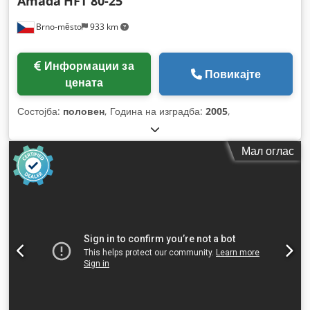
Amada
HFT 80-25
Brno-město
933 km
Информации за
Повикајте
цената
Состојба:
половен
, Година на изградба:
2005
,
Мал оглас