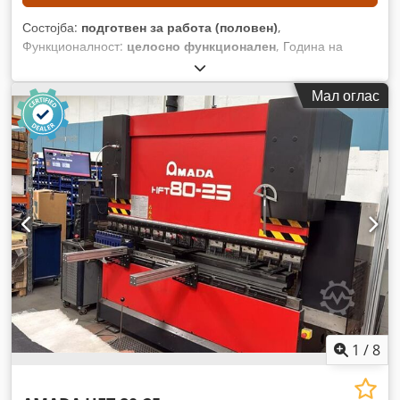
Состојба:
подготвен за работа (половен)
,
Функционалност:
целосно функционален
, Година на
изградба:
2010
, работни часови:
21.713 h
, број на машина/
возило:
007
, моќност на ласерот:
4.000 W
, максимална
Мал оглас
дебелина на челичен лим:
12 мм
, максимална дебелина на
лим од не'рѓосувачки челик:
10 мм
, макс. дебелина на
алуминиев лист:
8 мм
, растојание на движење на Х-оската:
2.520 мм
, движење по оската Y:
1.550 мм
, растојание на
движење Z-оска:
300 мм
,
1
/
8