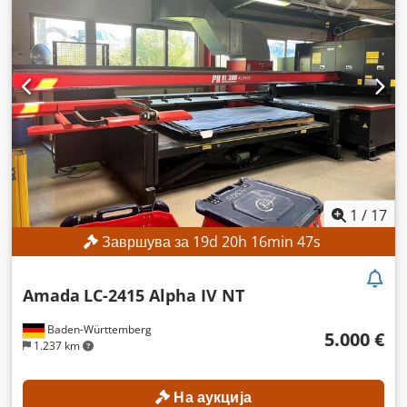
1
/
17
Завршува за
19
d
20
h
16
min
44
s
Amada
LC-2415 Alpha IV NT
Baden-Württemberg
5.000 €
1.237 km
На аукција