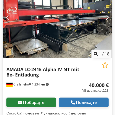
1
/
18
AMADA
LC-2415 Alpha IV NT mit
Be- Entladung
40.000 €
Crailsheim
1.234 km
VB додава се ДДВ
Побарајте
Повикајте
Состојба:
половен
, Функционалност:
целосно