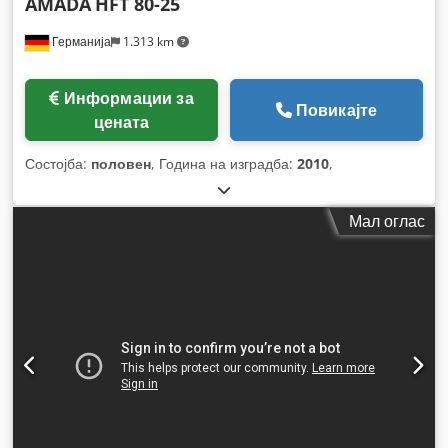
AMADA
HFT 80-25
Германија
1.313 km
Информации за
Повикајте
цената
Состојба:
половен
, Година на изградба:
2010
,
Мал оглас