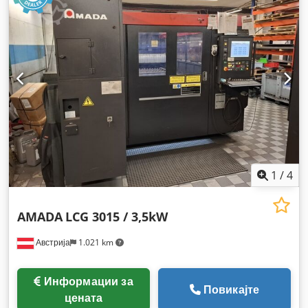
дебелина на лим:
22 мм
, максимална дебелина на челичен
лим:
22 мм
, максимална дебелина на лим од не'рѓосувачки
челик:
8 мм
, макс. дебелина на алуминиев лист:
6 мм
,
должина на масата:
3.000 мм
, ширина на масата:
1.500 мм
,
работна должина:
3.000 мм
, работна ширина:
3.000 мм
,
1
/
4
AMADA
LCG 3015 / 3,5kW
Австрија
1.021 km
Информации за
Повикајте
цената