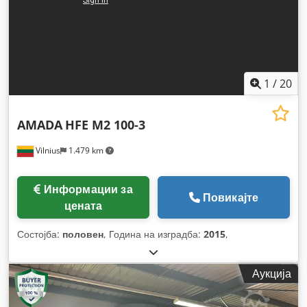
1
/
20
AMADA
HFE M2 100-3
Vilnius
1.479 km
Информации за
Повикајте
цената
Состојба:
половен
, Година на изградба:
2015
,
Аукција