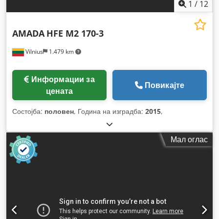
1
/
12
AMADA
HFE M2 170-3
Vilnius
1.479 km
Информации за
Повикајте
цената
Состојба:
половен
, Година на изградба:
2015
,
Мал оглас