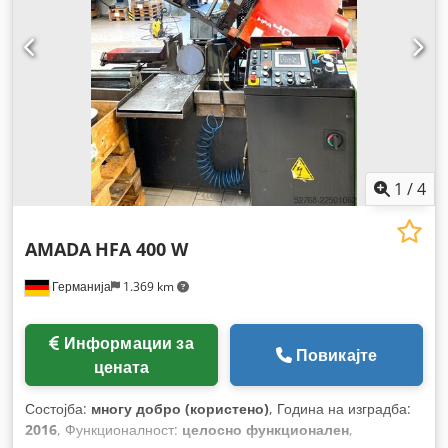
1
/
4
AMADA
HFA 400 W
Германија
1.369 km
Информации за
Повикајте
цената
Состојба:
многу добро (користено)
, Година на изградба:
2016
, Функционалност:
целосно функционален
,