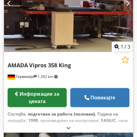
1
/
3
AMADA
Vipros 358 King
Германија
1.392 km
Информации за
Повикајте
цената
Состојба:
подготвен за работа (половен)
, Година на
изградба:
1998
, произведувач на контролери:
FANUC
, сила
на пробивање:
31 t
, макс. дебелина на лим:
3 мм
, вкупна
тежина:
16.000 кг
, вкупна ширина:
6.500 мм
, вкупна висина: