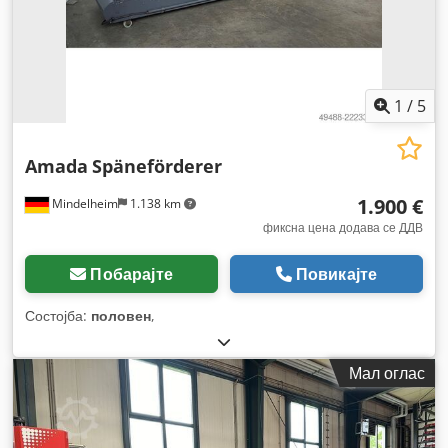
1
/
5
Amada
Späneförderer
1.900 €
Mindelheim
1.138 km
фиксна цена додава се ДДВ
Побарајте
Повикајте
Состојба:
половен
,
Мал оглас