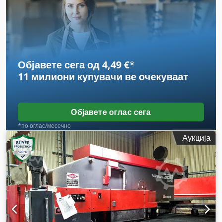
3.050 мм
, растојание на движење на Х-оската:
4.000 мм
,
движење по оската Y:
1.270 мм
, максимална должина на
производот:
8.300 мм
, број на оски:
2
,
Објавете сега од 4,49 €
*
11 милиони купувачи
ве очекуваат
Објавете оглас сега
*по оглас/месечно
Аукција