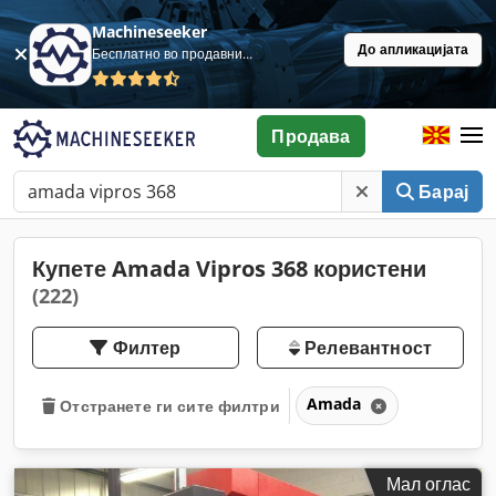
Machineseeker
До апликацијата
Бесплатно во продавница
Продава
Барај
Купете Amada Vipros 368 користени
(222)
Филтер
Релевантност
Amada
Отстранете ги сите филтри
Мал оглас