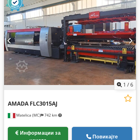
1
/
6
AMADA
FLC3015AJ
Matelica (MC)
742 km
Информации за
Повикајте