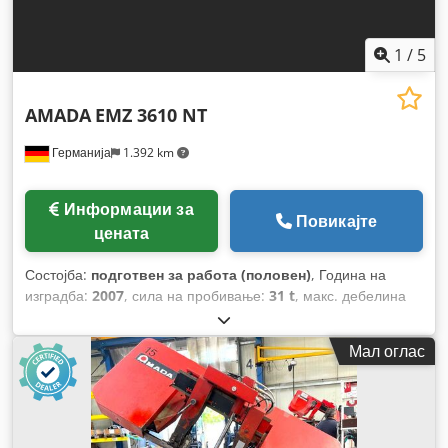
1
/
5
AMADA
EMZ 3610 NT
Германија
1.392 km
Информации за
Повикајте
цената
Состојба:
подготвен за работа (половен)
, Година на
изградба:
2007
, сила на пробивање:
31 t
, макс. дебелина
на лим:
5 мм
, растојание на движење на Х-оската:
2.500
мм
, движење по оската Y:
1.525 мм
, вкупна тежина:
2.100
Мал оглас
кг
, оптоварување на масата:
160 кг
, број на оски:
2
,