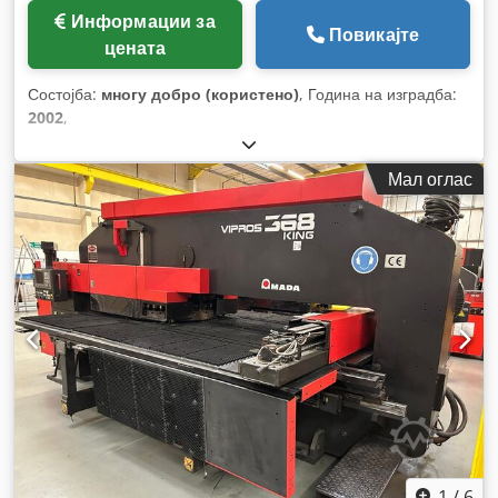
Информации за
Повикајте
цената
Состојба:
многу добро (користено)
, Година на изградба:
2002
,
Мал оглас
1
/
6