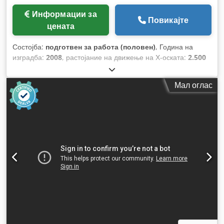
Информации за
Повикајте
цената
Состојба:
подготвен за работа (половен)
, Година на
изградба:
2008
, растојание на движење на Х-оската:
2.500
мм
, движење по оската Y:
1.525 мм
, вкупна тежина:
21.000
кг
, оптоварување на масата:
160 кг
, број на оски:
2
,
Мал оглас