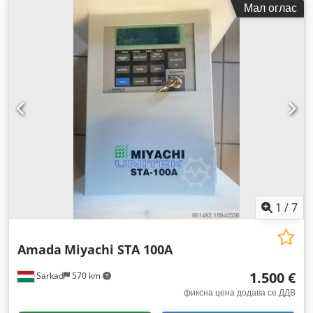
Мал оглас
1
/
7
Amada
Miyachi STA 100A
1.500 €
Sarkad
570 km
фиксна цена додава се ДДВ