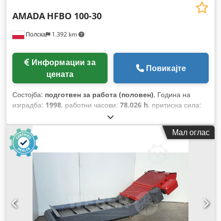
AMADA
HFBO 100-30
Полска
1.392 km
Информации за
Повикајте
цената
Состојба:
подготвен за работа (половен)
, Година на
изградба:
1998
, работни часови:
78.026 h
, притисна сила:
102 t
, вкупна тежина:
6.750 кг
, број на оски:
6
,
Мал оглас