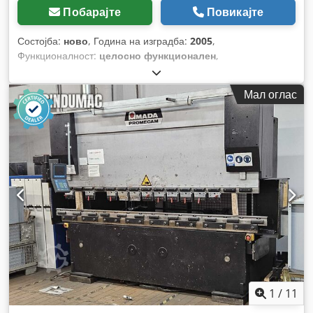
Побарајте
Повикајте
Состојба:
ново
, Година на изградба:
2005
,
Функционалност:
целосно функционален
,
Мал оглас
1
/
11