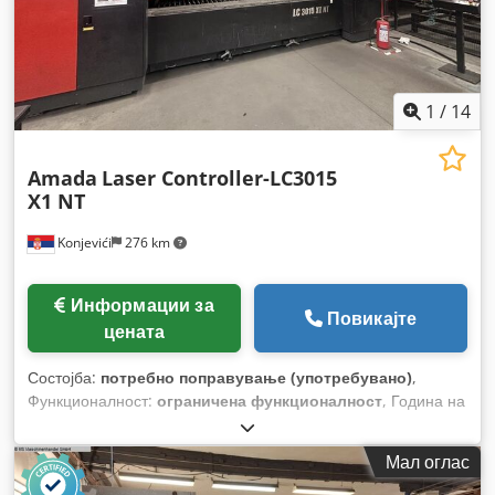
1
/
14
Amada
Laser Controller-LC3015
X1 NT
Konjevići
276 km
Информации за
Повикајте
цената
Состојба:
потребно поправување (употребувано)
,
Функционалност:
ограничена функционалност
, Година на
изградба:
2007
, работни часови:
31.489 h
, тип на
управување:
NC контрола
, степен на автоматизација:
Мал оглас
полуавтоматски
, тип на ласер:
CO₂ ласер
, часови на
ласер:
22.804 h
, моќност на ласерот:
4.000 W
, макс.