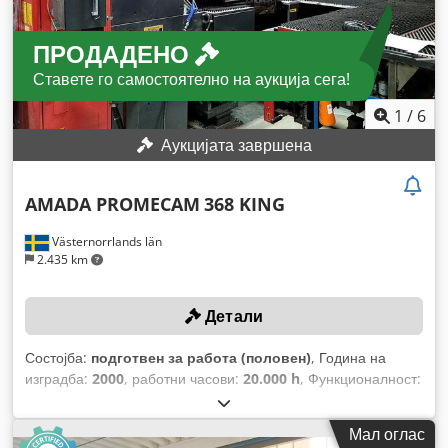
ПРОДАДЕНО
Ставете го самостоятелно на аукција сега!
1
/
6
Аукцијата завршена
AMADA PROMECAM
368 KING
Västernorrlands län
2.435 km
Детали
Состојба:
подготвен за работа (половен)
, Година на
изградба:
2000
, работни часови:
20.000 h
, Функционалност:
целосно функционален
, максимална должина на
работниот предмет:
3.000 мм
, максимална ширина на
Мал оглас
работното парче:
1.500 мм
,