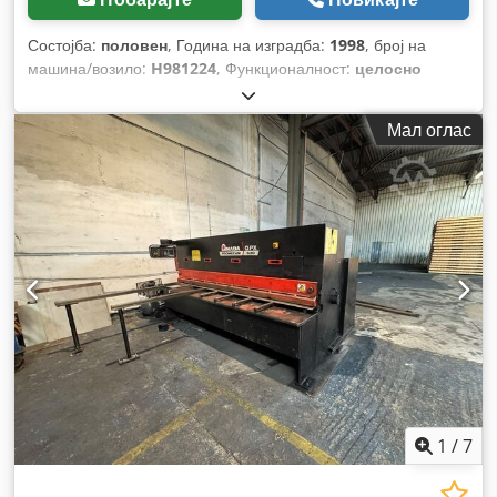
Состојба:
половен
, Година на изградба:
1998
, број на
машина/возило:
H981224
, Функционалност:
целосно
функционален
, моќ:
11 kW (14,96 коњски сили)
,
притисна сила:
170 t
, од:
180 мм
, работна брзина:
8 mm/s
,
Мал оглас
брзина на движење наназад:
80 mm/s
, ширина на масата:
180 мм
, должина на масата:
4.230 мм
, висина на масата:
960 мм
, длабочина на грлото:
410 мм
, растојание помеѓу
колоните:
3.760 мм
, капацитет на резервоарот за масло:
150 l
, вкупна должина:
4.500 мм
, вкупна ширина:
2.200 мм
,
вкупна висина:
2.900 мм
, вкупна тежина:
13 кг
, Опрема:
Ознака CE, безбедносна светлосна завеса,
документација / прирачник
,
1
/
7