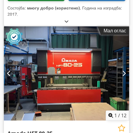
Состојба:
многу добро (користено)
, Година на изградба:
2017
,
Мал оглас
1
/
12