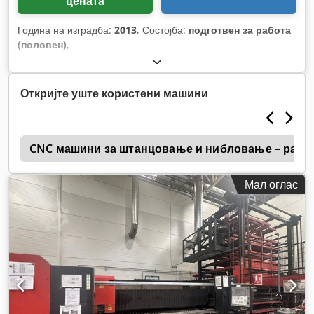
цената
Година на изградба:
2013
, Состојба:
подготвен за работа
(половен)
,
Откријте уште користени машини
c
CNC машини за штанцовање и нибловање – работ
Мал оглас