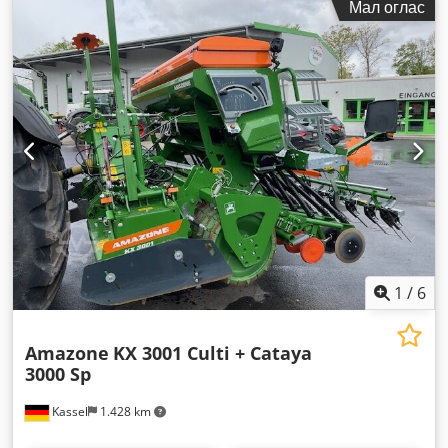
Мал оглас
1
/
6
Amazone
KX 3001 Culti + Cataya
3000 Sp
Kassel
1.428 km