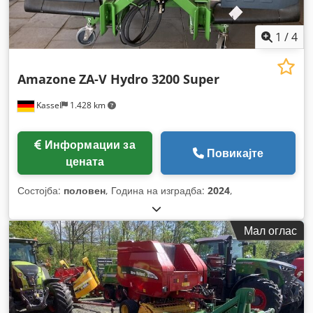
1
/
4
Amazone
ZA-V Hydro 3200 Super
Kassel
1.428 km
Информации за
Повикајте
цената
Состојба:
половен
, Година на изградба:
2024
,
Мал оглас