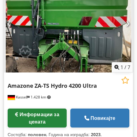
1
/
7
Amazone
ZA-TS Hydro 4200 Ultra
Kassel
1.428 km
Информации за
Повикајте
цената
Состојба:
половен
, Година на изградба:
2023
,