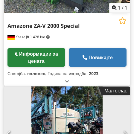
1
/
1
Amazone
ZA-V 2000 Special
Kassel
1.428 km
Информации за
Повикајте
цената
Состојба:
половен
, Година на изградба:
2023
,
Мал оглас