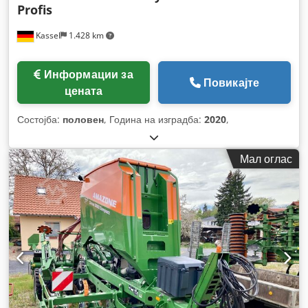
Profis
Kassel
1.428 km
Информации за
Повикајте
цената
Состојба:
половен
, Година на изградба:
2020
,
Мал оглас