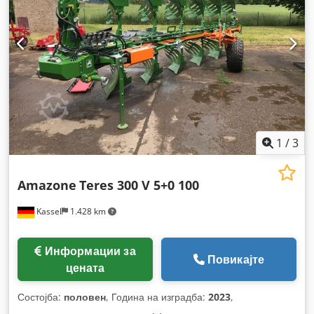
1
/
3
Amazone
Teres 300 V 5+0 100
Kassel
1.428 km
Информации за
Повикајте
цената
Состојба:
половен
, Година на изградба:
2023
,