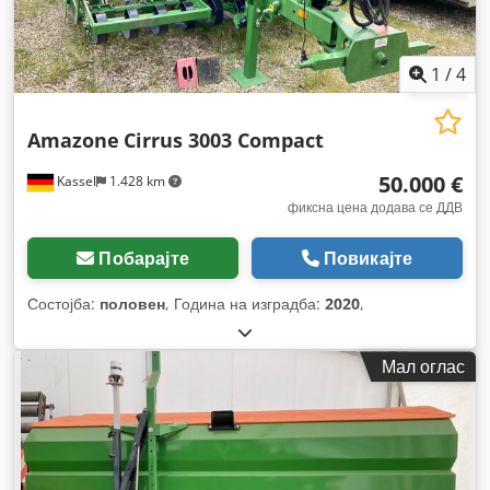
1
/
4
Amazone
Cirrus 3003 Compact
50.000 €
Kassel
1.428 km
фиксна цена додава се ДДВ
Побарајте
Повикајте
Состојба:
половен
, Година на изградба:
2020
,
Мал оглас