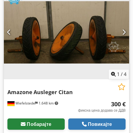
1
/
4
Amazone
Ausleger Citan
300 €
Wiefelstede
1.648 km
фиксна цена додава се ДДВ
Побарајте
Повикајте