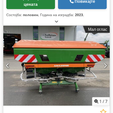
Повикајте
цената
Состојба:
половен
, Година на изградба:
2023
,
Мал оглас
1
/
7