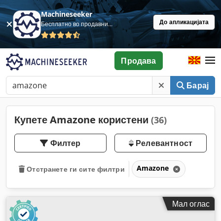
Machineseeker
До апликацијата
Бесплатно во продавница
Продава
Барај
Купете Amazone користени
(36)
Филтер
Релевантност
Amazone
Отстранете ги сите филтри
Мал оглас