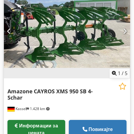
1
/
5
Amazone
CAYROS XMS 950 SB 4-
Schar
Kassel
1.428 km
Информации за
Повикајте
цената