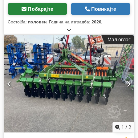
Побарајте
Повикајте
Состојба:
половен
, Година на изградба:
2020
,
Мал оглас
1
/
2