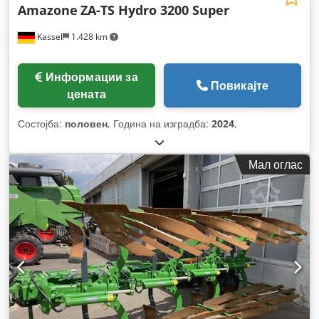
Amazone
ZA-TS Hydro 3200 Super
Kassel
1.428 km
Информации за
Повикајте
цената
Состојба:
половен
, Година на изградба:
2024
,
Мал оглас