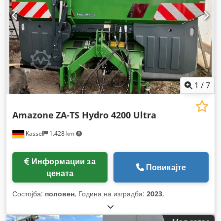
1
/
7
Amazone
ZA-TS Hydro 4200 Ultra
Kassel
1.428 km
Информации за
Повикајте
цената
Состојба:
половен
, Година на изградба:
2023
,