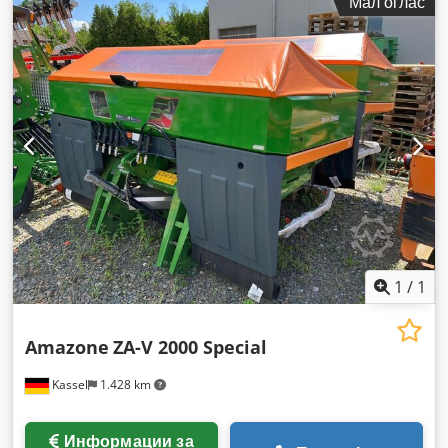
Мал оглас
1
/
1
Amazone
ZA-V 2000 Special
Kassel
1.428 km
Информации за