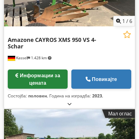
1
/
6
Amazone
CAYROS XMS 950 VS 4-
Schar
Kassel
1.428 km
Информации за
Повикајте
цената
Состојба:
половен
, Година на изградба:
2023
,
Мал оглас