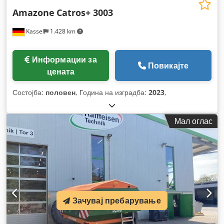
Amazone
Catros+ 3003
Kassel
1.428 km
Информации за
Повикајте
цената
Состојба:
половен
, Година на изградба:
2023
,
Мал оглас
Зачувај пребарување