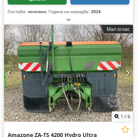
Состојба:
половен
, Година на изградба:
2024
,
Мал оглас
1
/
6
Amazone
ZA-TS 4200 Hydro Ultra