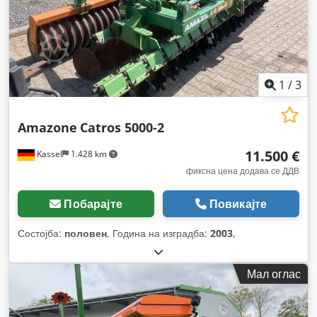
1
/
3
Amazone
Catros 5000-2
11.500 €
Kassel
1.428 km
фиксна цена додава се ДДВ
Побарајте
Повикајте
Состојба:
половен
, Година на изградба:
2003
,
Мал оглас