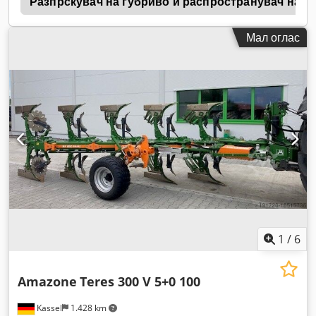
1
Разпрскувач на ѓубриво и распространувач на в
Мал оглас
1
/
6
Amazone
Teres 300 V 5+0 100
Kassel
1.428 km