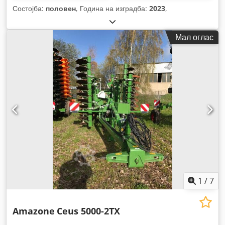
Состојба:
половен
, Година на изградба:
2023
,
Мал оглас
1
/
7
Amazone
Ceus 5000-2TX