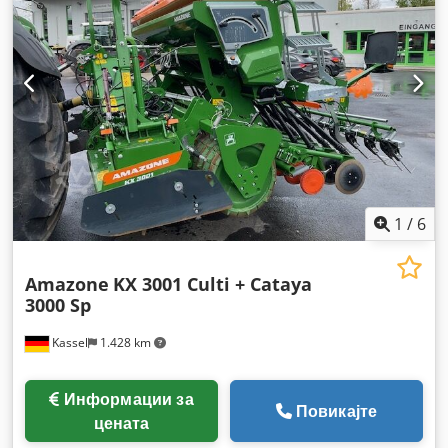
1
/
6
Amazone
KX 3001 Culti + Cataya
3000 Sp
Kassel
1.428 km
Информации за
Повикајте
цената