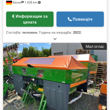
Kassel
1.428 km
Информации за
Повикајте
цената
Состојба:
половен
, Година на изградба:
2022
,
Мал оглас