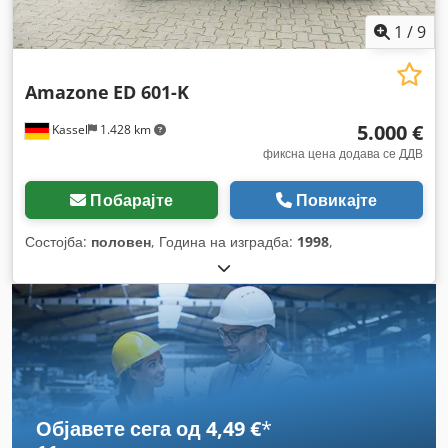
1
/
9
Amazone
ED 601-K
5.000 €
Kassel
1.428 km
фиксна цена додава се ДДВ
Побарајте
Повикајте
Состојба:
половен
, Година на изградба:
1998
,
Објавете сега од 4,49 €
*