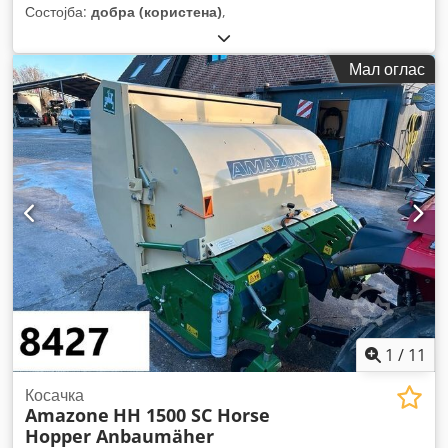
Состојба:
добра (користена)
,
Мал оглас
1
/
11
Косачка
Amazone
HH 1500 SC Horse
Hopper Anbaumäher