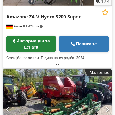
1
/
4
Amazone
ZA-V Hydro 3200 Super
Kassel
1.428 km
Информации за
Повикајте
цената
Состојба:
половен
, Година на изградба:
2024
,
Мал оглас