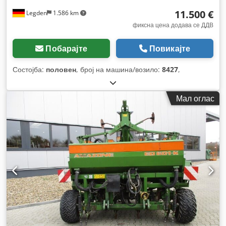
11.500 €
Legden
1.586 km
фиксна цена додава се ДДВ
Побарајте
Повикајте
Состојба:
половен
, број на машина/возило:
8427
,
Мал оглас