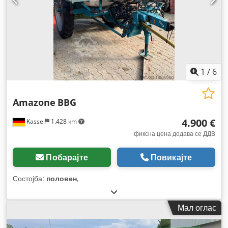
1
/
6
Amazone
BBG
4.900 €
Kassel
1.428 km
фиксна цена додава се ДДВ
Побарајте
Повикајте
Состојба:
половен
,
Мал оглас