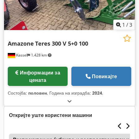
1
/
3
Amazone
Teres 300 V 5+0 100
Kassel
1.428 km
Информации за
Повикајте
цената
Состојба:
половен
, Година на изградба:
2024
,
Откријте уште користени машини