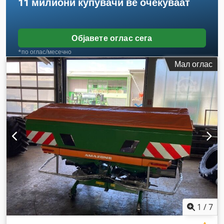
11 милиони купувачи
ве очекуваат
Објавете оглас сега
*по оглас/месечно
Мал оглас
1
/
7