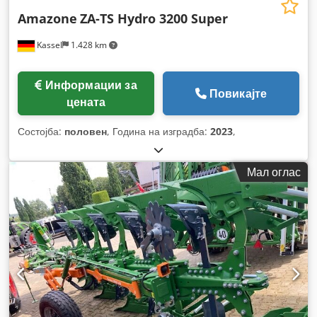
Amazone
ZA-TS Hydro 3200 Super
Kassel
1.428 km
Информации за
Повикајте
цената
Состојба:
половен
, Година на изградба:
2023
,
Мал оглас