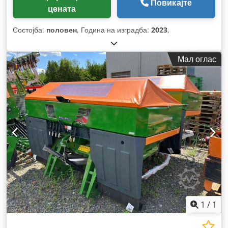
Повикајте
цената
Состојба:
половен
, Година на изградба:
2023
,
Мал оглас
1
/
1