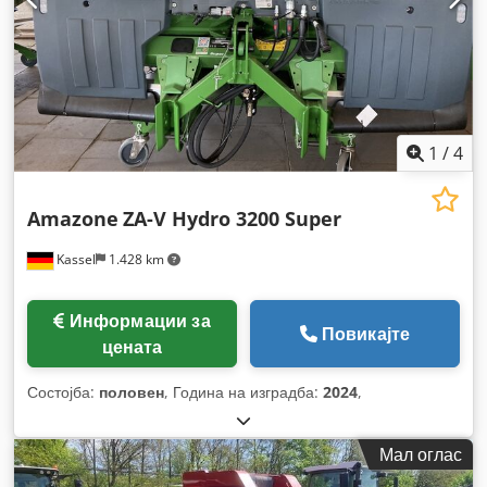
1
/
4
Amazone
ZA-V Hydro 3200 Super
Kassel
1.428 km
Информации за
Повикајте
цената
Состојба:
половен
, Година на изградба:
2024
,
Мал оглас