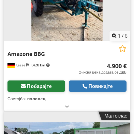
1
/
6
Amazone
BBG
4.900 €
Kassel
1.428 km
фиксна цена додава се ДДВ
Побарајте
Повикајте
Состојба:
половен
,
Мал оглас