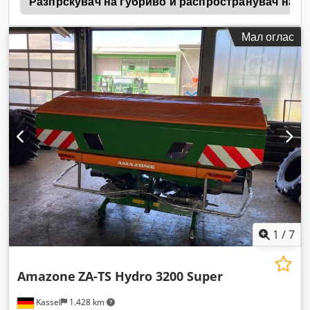
1
Разпрскувач на ѓубриво и распространувач на в
Мал оглас
1
/
7
Amazone
ZA-TS Hydro 3200 Super
Kassel
1.428 km