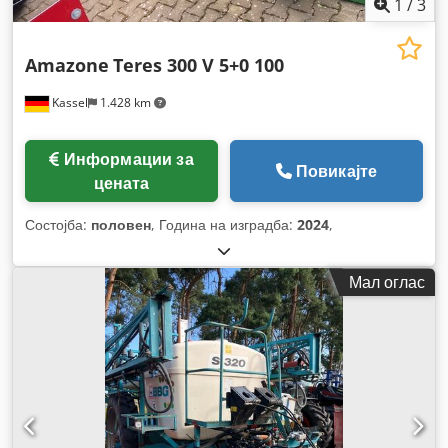
1
/
3
Amazone
Teres 300 V 5+0 100
Kassel
1.428 km
Информации за
Повикајте
цената
Состојба:
половен
, Година на изградба:
2024
,
Мал оглас