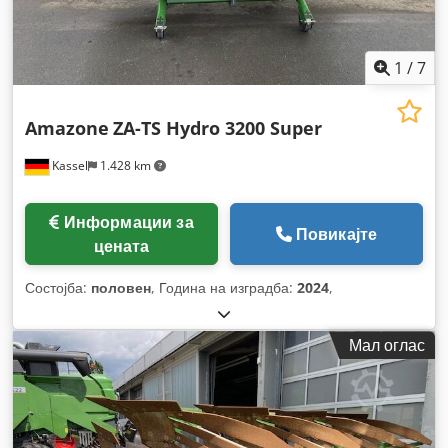
1
/
7
Amazone
ZA-TS Hydro 3200 Super
Kassel
1.428 km
Информации за
Повикајте
цената
Состојба:
половен
, Година на изградба:
2024
,
Мал оглас