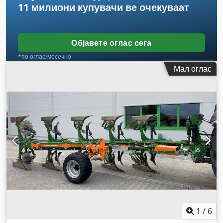
11 милиони купувачи
ве очекуваат
Објавете оглас сега
*по оглас/месечно
Мал оглас
1
/
6