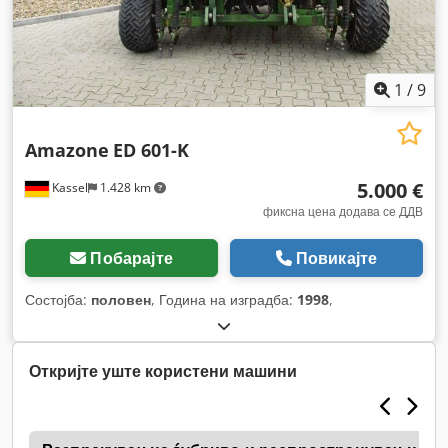
1
/
9
Amazone
ED 601-K
5.000 €
Kassel
1.428 km
фиксна цена додава се ДДВ
Побарајте
Повикајте
Состојба:
половен
, Година на изградба:
1998
,
Откријте уште користени машини