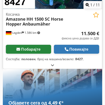
1
/
11
Косачка
Amazone
HH 1500 SC Horse
Hopper Anbaumäher
11.500 €
Legden
1.586 km
фиксна цена додава се ДДВ
Побарајте
Повикајте
Состојба:
половен
, број на машина/возило:
8427
,
Објавете сега од 4,49 €
*