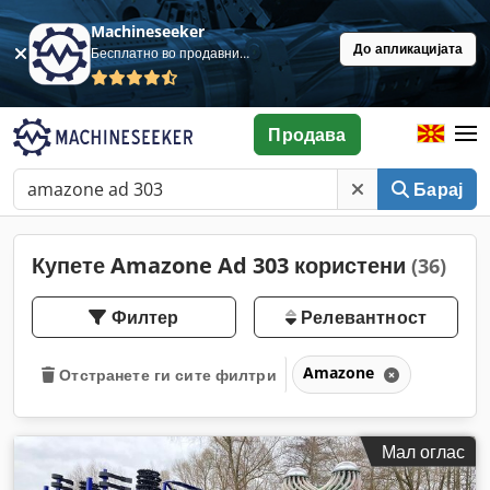
Machineseeker
До апликацијата
Бесплатно во продавница
Продава
Барај
Купете Amazone Ad 303 користени
(36)
Филтер
Релевантност
Amazone
Отстранете ги сите филтри
Мал оглас