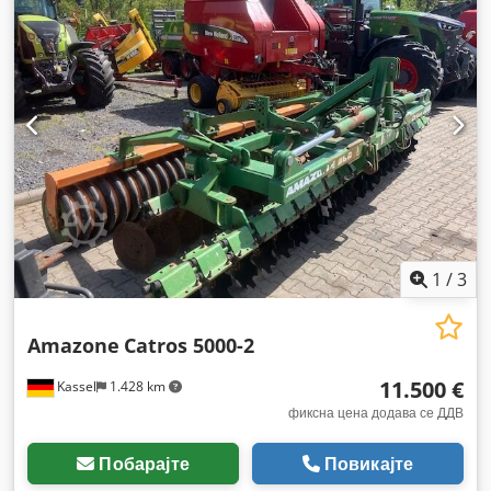
1
/
3
Amazone
Catros 5000-2
11.500 €
Kassel
1.428 km
фиксна цена додава се ДДВ
Побарајте
Повикајте