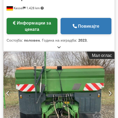
Kassel
1.428 km
Информации за
Повикајте
цената
Состојба:
половен
, Година на изградба:
2023
,
Мал оглас