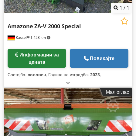
1
/
1
Amazone
ZA-V 2000 Special
Kassel
1.428 km
Информации за
Повикајте
цената
Состојба:
половен
, Година на изградба:
2023
,
Мал оглас