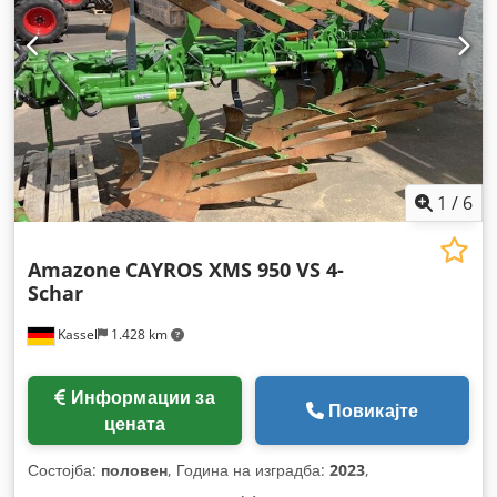
1
/
6
Amazone
CAYROS XMS 950 VS 4-
Schar
Kassel
1.428 km
Информации за
Повикајте
цената
Состојба:
половен
, Година на изградба:
2023
,