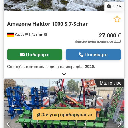
1
/
5
Amazone
Hektor 1000 S 7-Schar
27.000 €
Kassel
1.428 km
фиксна цена додава се ДДВ
Побарајте
Повикајте
Состојба:
половен
, Година на изградба:
2020
,
Мал оглас
Зачувај пребарување