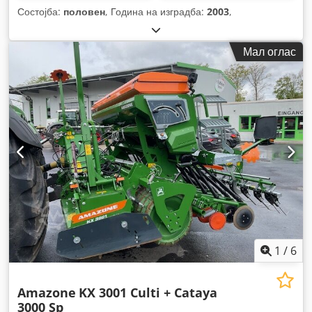
Состојба:
половен
, Година на изградба:
2003
,
Мал оглас
1
/
6
Amazone
KX 3001 Culti + Cataya
3000 Sp