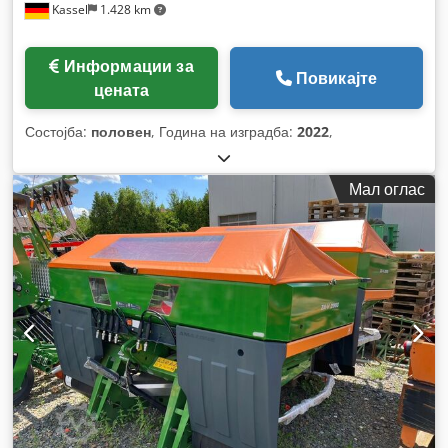
Kassel
1.428 km
Информации за
Повикајте
цената
Состојба:
половен
, Година на изградба:
2022
,
Мал оглас