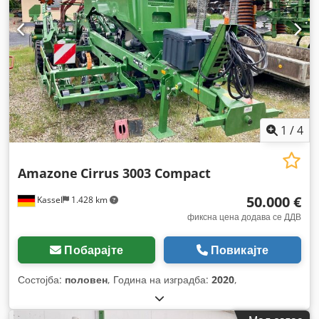
1
/
4
Amazone
Cirrus 3003 Compact
50.000 €
Kassel
1.428 km
фиксна цена додава се ДДВ
Побарајте
Повикајте
Состојба:
половен
, Година на изградба:
2020
,