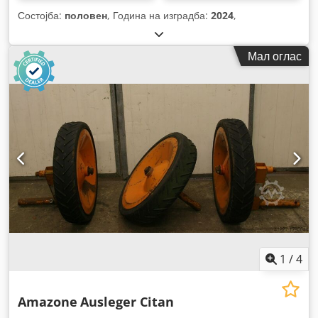
Состојба:
половен
, Година на изградба:
2024
,
Мал оглас
1
/
4
Amazone
Ausleger Citan