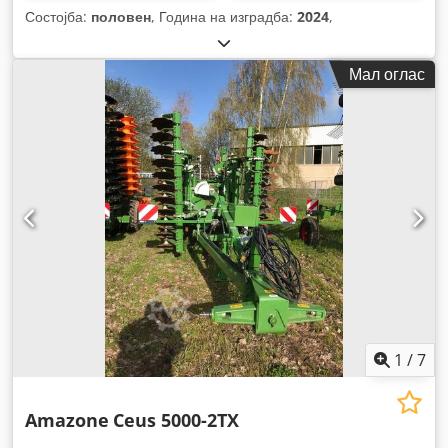
Состојба:
половен
, Година на изградба:
2024
,
Мал оглас
1
/
7
Amazone
Ceus 5000-2TX