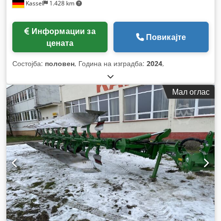
Kassel
1.428 km
Информации за
Повикајте
цената
Состојба:
половен
, Година на изградба:
2024
,
Мал оглас