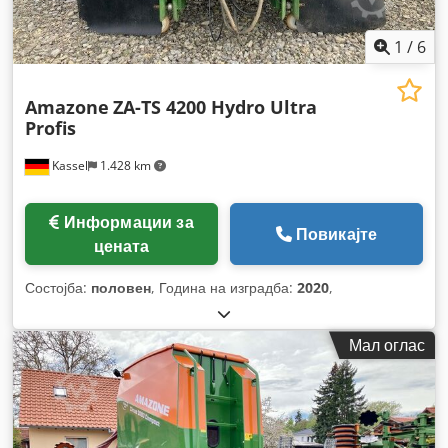
1
/
6
Amazone
ZA-TS 4200 Hydro Ultra
Profis
Kassel
1.428 km
Информации за
Повикајте
цената
Состојба:
половен
, Година на изградба:
2020
,
Мал оглас