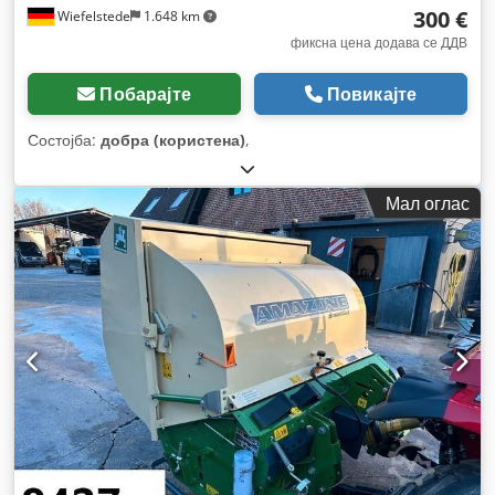
300 €
Wiefelstede
1.648 km
фиксна цена додава се ДДВ
Побарајте
Повикајте
Состојба:
добра (користена)
,
Мал оглас