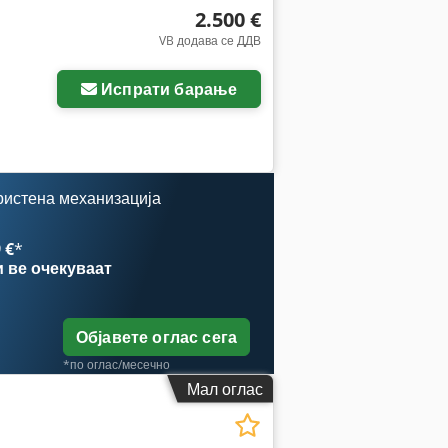
2.500 €
VB додава се ДДВ
Испрати барање
ристена механизација
 €
*
и
ве очекуваат
Објавете оглас сега
*по оглас/месечно
Мал оглас