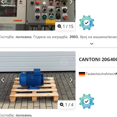
1
/
15
Состојба:
половен
, Година на изградба:
2003
, број на машина/вози
CANTONI
20G40
Tauberbischofsheim
1
/
4
Состојба:
половен
,