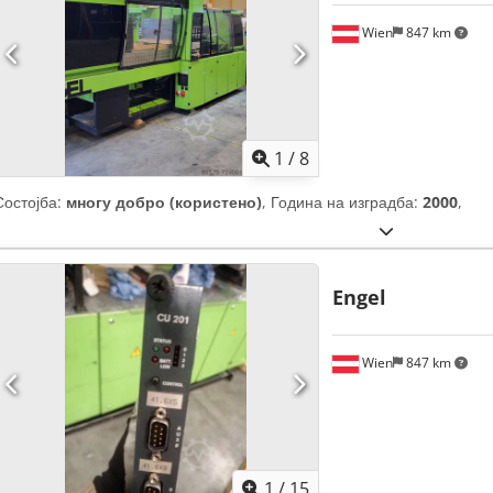
Wien
847 km
1
/
8
Состојба:
многу добро (користено)
, Година на изградба:
2000
,
Engel
Wien
847 km
1
/
15