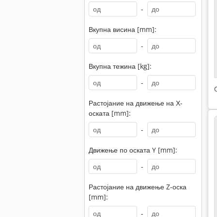
-
Вкупна висина [mm]:
-
Вкупна тежина [kg]:
-
Растојание на движење на Х-
оската [mm]:
-
Движење по оската Y [mm]:
-
Растојание на движење Z-оска
[mm]:
-