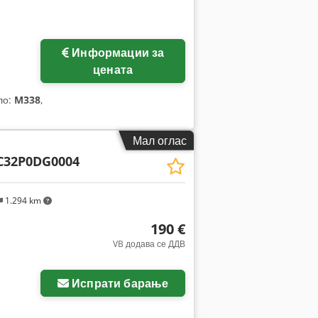
Информации за
цената
ло:
M338
,
Мал оглас
C32P0DG0004
1.294 km
190 €
VB додава се ДДВ
Испрати барање