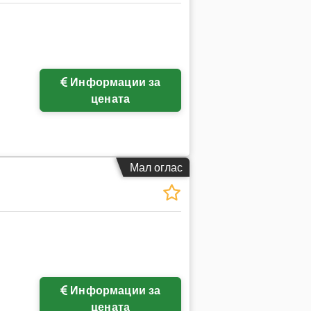
Информации за
цената
Мал оглас
Информации за
цената