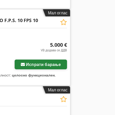
Мал оглас
 F.P.S. 10
FPS 10
5.000 €
VB додава се ДДВ
Испрати барање
алност:
целосно функционален
,
Мал оглас