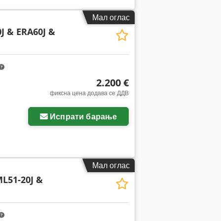
Мал оглас
J & ERA60J &
2.200 €
фиксна цена додава се ДДВ
Испрати барање
Мал оглас
ML51-20J &