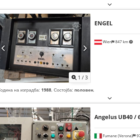
ENGEL
Wien
847 km
1
/
3
Година на изградба:
1988
, Состојба:
половен
,
Angelus
UB40 / 
Fumane (Verona)
9