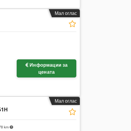
Мал оглас
Информации за
цената
Мал оглас
61H
78 km