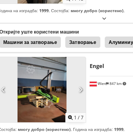
Година на изградба:
1999
, Состојба:
многу добро (користено)
,
Откријте уште користени машини
Машини за затворање
Затворање
Алуминиу
Engel
Wien
847 km
1
/
7
Состојба:
многу добро (користено)
, Година на изградба:
1999
,