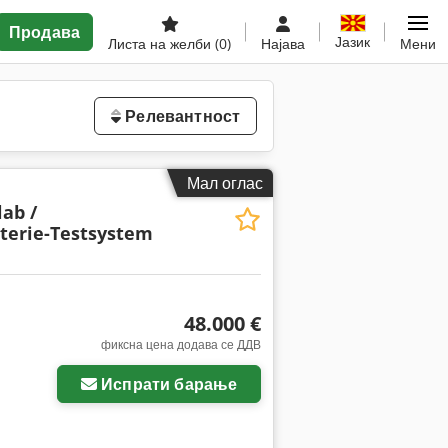
Продава
Јазик
Листа на желби
(0)
Најава
Мени
Релевантност
Мал оглас
lab /
terie-Testsystem
48.000 €
фиксна цена додава се ДДВ
Испрати барање