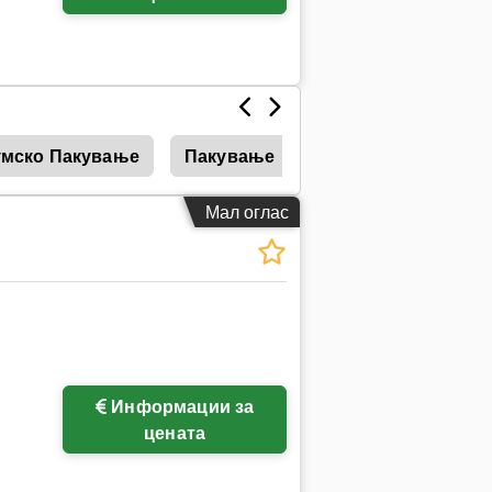
мско Пакување
Пакување
Пакување Фолија
Мал оглас
Информации за
цената