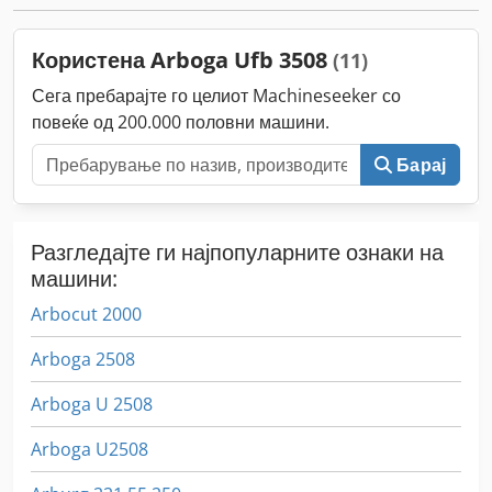
струја:
трифазен
, вкупна тежина:
260 кг
, должина на
масата:
560 мм
, ширина на масата:
250 мм
,
Користена Arboga Ufb 3508
(11)
Сега пребарајте го целиот Machineseeker со
повеќе од 200.000 половни машини.
Барај
Разгледајте ги најпопуларните ознаки на
машини:
Arbocut 2000
Arboga 2508
Arboga U 2508
Arboga U2508