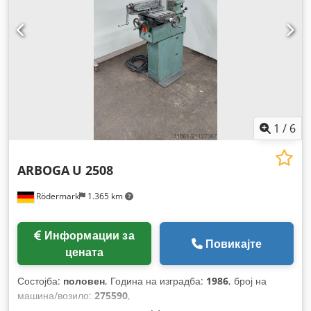
1
/
6
ARBOGA
U 2508
Rödermark
1.365 km
Информации за
Повикајте
цената
Состојба:
половен
, Година на изградба:
1986
, број на
машина/возило:
275590
,