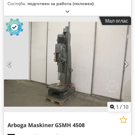
Состојба:
подготвен за работа (половен)
,
Мал оглас
1
/
10
Arboga Maskiner
GSMH 4508