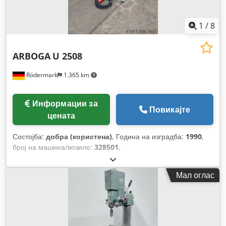
1
/
8
ARBOGA
U 2508
Rödermark
1.365 km
Информации за
Повикајте
цената
Состојба:
добра (користена)
, Година на изградба:
1990
,
број на машина/возило:
328501
,
Мал оглас