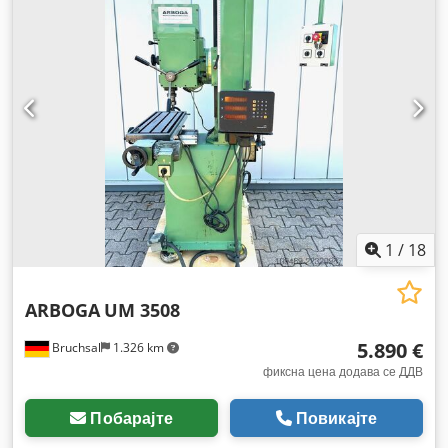
1
/
18
ARBOGA
UM 3508
5.890 €
Bruchsal
1.326 km
фиксна цена додава се ДДВ
Побарајте
Повикајте