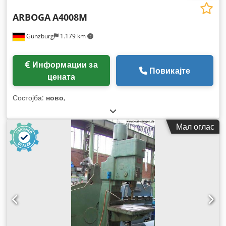
ARBOGA
A4008M
Günzburg
1.179 km
Информации за
Повикајте
цената
Состојба:
ново
,
Мал оглас