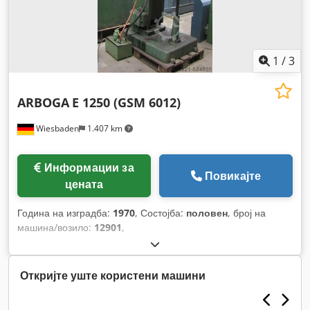
1
/
3
ARBOGA
E 1250 (GSM 6012)
Wiesbaden
1.407 km
Информации за
Повикајте
цената
Година на изградба:
1970
, Состојба:
половен
, број на
машина/возило:
12901
,
Откријте уште користени машини