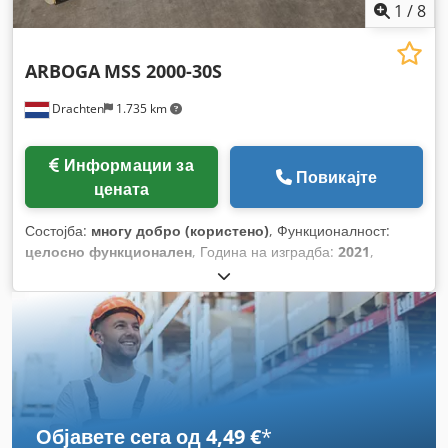
1
/
8
ARBOGA
MSS 2000-30S
Drachten
1.735 km
Информации за
Повикајте
цената
Состојба:
многу добро (користено)
, Функционалност:
целосно функционален
, Година на изградба:
2021
,
Објавете сега од 4,49 €
*