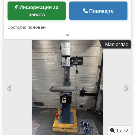
Информации за
Повикајте
цената
Состојба:
половен
,
Мал оглас
1
/
32