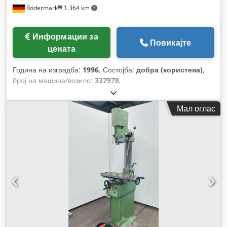
Rödermark
1.364 km
Информации за
Повикајте
цената
Година на изградба:
1996
, Состојба:
добра (користена)
,
број на машина/возило:
337978
,
Мал оглас