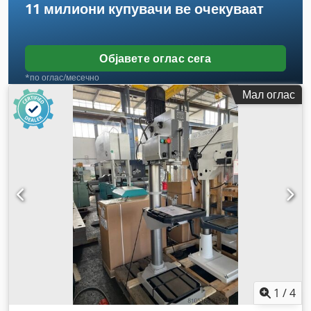
11 милиони купувачи
ве очекуваат
Објавете оглас сега
*по оглас/месечно
Мал оглас
1
/
4