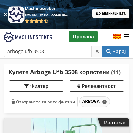
Machineseeker
До апликацијата
Бесплатно во продавница
Продава
Барај
Купете Arboga Ufb 3508 користени
(11)
Филтер
Релевантност
ARBOGA
Отстранете ги сите филтри
Мал оглас