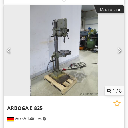
Мал оглас
1
/
8
ARBOGA
E 825
Velen
1.601 km