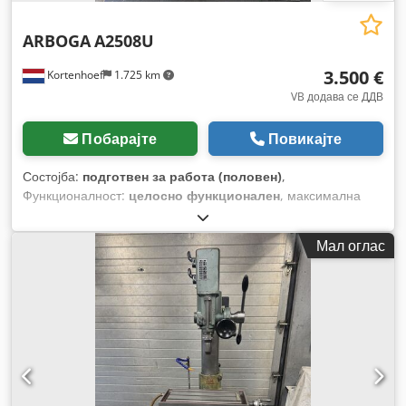
ARBOGA
A2508U
3.500 €
Kortenhoef
1.725 km
VB додава се ДДВ
Побарајте
Повикајте
Состојба:
подготвен за работа (половен)
,
Функционалност:
целосно функционален
, максимална
брзина на вретеното:
2.775 обр/мин
, брзина на вретено
(мин.):
100 обр/мин
, носач на вретено:
MK 3
, тип на влезен
Мал оглас
струја:
трифазен
, вкупна должина:
1.000 мм
, вкупна
висина:
1.700 мм
, вкупна ширина:
750 мм
, должина на
масата:
580 мм
, длабочина на дупчење:
130 мм
,