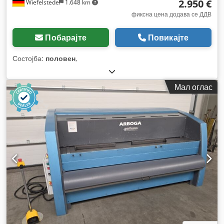
2.950 €
Wiefelstede
1.648 km
фиксна цена додава се ДДВ
Побарајте
Повикајте
Состојба:
половен
,
Мал оглас