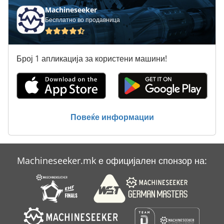
Ess Uniarc 5
Machineseeker
Бесплатно во продавница
Felder G 580
Felder G 680
Број 1 апликација за користени машини!
Haeberle
Hbs 470
Hegner Hdb 200
Повеќе информации
Hueller Hille Nbh 170
Metba Mb 1
Machineseeker.mk е официјален спонзор на:
Mubea Bfl 350
Weeke Bhc 350