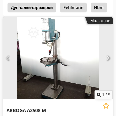
n
Дупчалки-фрезерки
Fehlmann
Hbm
Мал оглас
1
/
5
ARBOGA
A2508 M