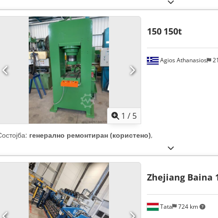
150
150t
Agios Athanasios
2
1
/
5
Состојба:
генерално ремонтиран (користено)
,
Zhejiang Baina 
Tata
724 km