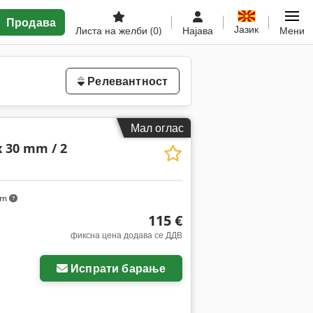
Продава
Јазик
Листа на желби
(0)
Најава
Мени
Релевантност
Мал оглас
x 30 mm / 2
km
115 €
фиксна цена додава се ДДВ
Испрати барање