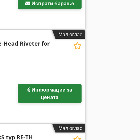
Испрати барање
Мал оглас
e-Head Riveter
for
Информации за
цената
Мал оглас
S typ RE-TH