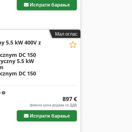
Испрати барање
Мал оглас
ny 5.5 kW 400V z
cznym DC 150
ryczny 5.5 kW
em
cznym DC 150
m
897 €
фиксна цена додава се ДДВ
Испрати барање