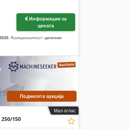
Информации за
цената
2020
, Функционалност:
целосно
и
Поднесете аукција
Мал оглас
250/150