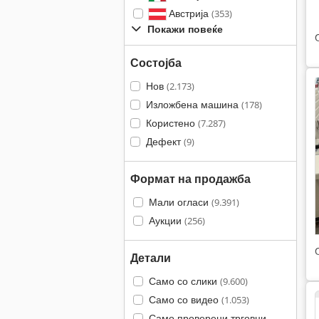
Австрија
(353)
Покажи повеќе
Состојба
Нов
(2.173)
Изложбена машина
(178)
Користено
(7.287)
Дефект
(9)
Формат на продажба
Мали огласи
(9.391)
Аукции
(256)
Детали
Само со слики
(9.600)
Само со видео
(1.053)
Само проверени трговци