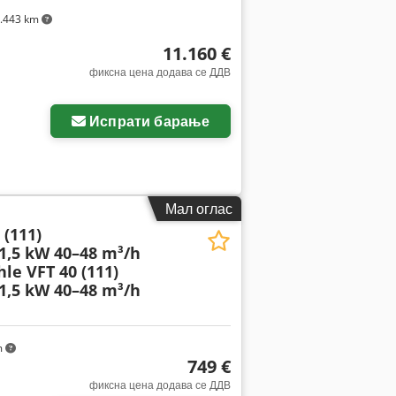
.443 km
11.160 €
фиксна цена додава се ДДВ
Испрати барање
Мал оглас
 (111)
,5 kW 40–48 m³/h
hle VFT 40 (111)
,5 kW 40–48 m³/h
m
749 €
фиксна цена додава се ДДВ