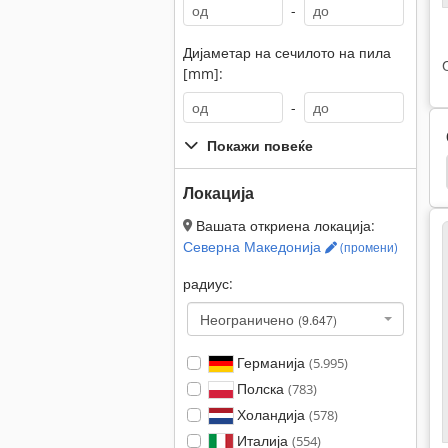
-
Дијаметар на сечилото на пила
[mm]:
-
Покажи повеќе
е Книги
Schmedt
Kolbus
Karl Schermer
Локација
Вашата откриена локација:
Северна Македонија
(промени)
радиус:
Неограничено
(9.647)
Германија
(5.995)
Полска
(783)
Холандија
(578)
Италија
(554)