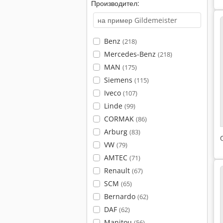
Производител:
Benz
(218)
Mercedes-Benz
(218)
MAN
(175)
Siemens
(115)
Iveco
(107)
Linde
(99)
CORMAK
(86)
Arburg
(83)
VW
(79)
AMTEC
(71)
Renault
(67)
SCM
(65)
Bernardo
(62)
DAF
(62)
Manitou
(56)