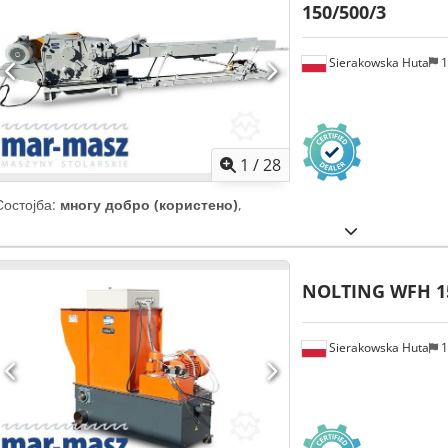
150/500/3
Sierakowska Huta
1
1
/
28
Состојба:
многу добро (користено)
,
NOLTING WFH 1
Sierakowska Huta
1