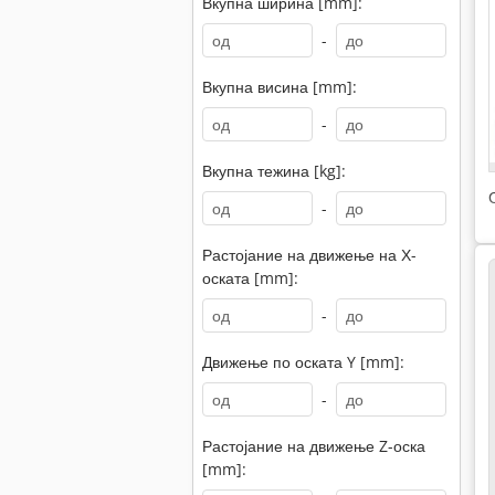
Вкупна ширина [mm]:
-
Вкупна висина [mm]:
-
Вкупна тежина [kg]:
-
Растојание на движење на Х-
оската [mm]:
-
Движење по оската Y [mm]:
-
Растојание на движење Z-оска
[mm]: