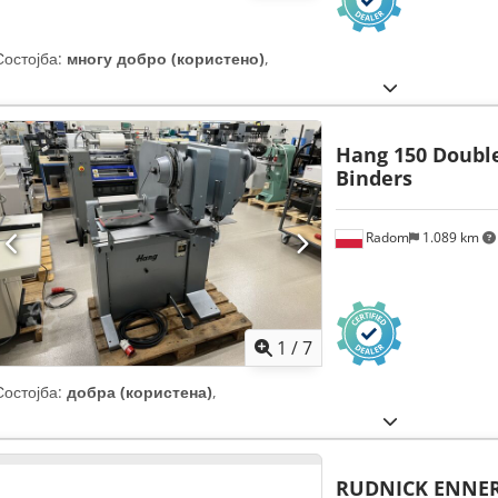
Состојба:
многу добро (користено)
,
Hang 150 Doubl
Binders
Radom
1.089 km
1
/
7
Состојба:
добра (користена)
,
RUDNICK ENNER