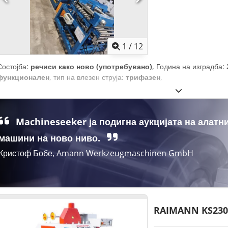
1
/
12
Состојба:
речиси како ново (употребувано)
, Година на изградба:
функционален
, тип на влезен струја:
трифазен
,
Machineseeker ја подигна аукцијата на алатн
машини на ново ниво.
Кристоф Бобе, Amann Werkzeugmaschinen GmbH
RAIMANN KS230 