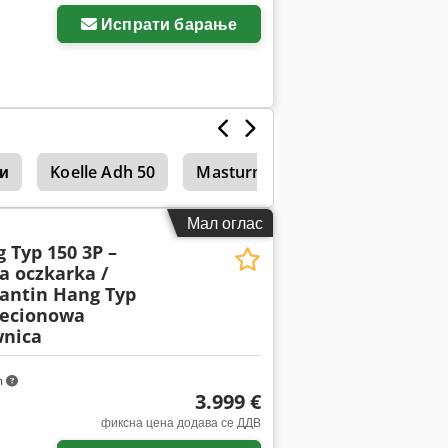
Испрати барање
и
Koelle Adh 50
Masturn 50
Машини за пов
Мал оглас
 Typ 150 3P –
 oczkarka /
antin Hang Typ
zecionowa
wnica
m
3.999 €
фиксна цена додава се ДДВ