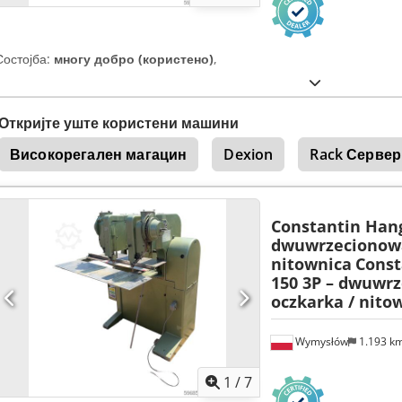
Состојба:
многу добро (користено)
,
Откријте уште користени машини
Високорегален магацин
Dexion
Rack Сервер
Constantin Hang
dwuwrzecionowa
nitownica
Const
150 3P – dwuwr
oczkarka / nito
Wymysłów
1.193 k
1
/
7