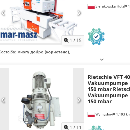
Sierakowska Huta
1
1
/
15
Состојба:
многу добро (користено)
,
Rietschle VFT 40
Vakuumpumpe 1
150 mbar
Rietsc
Vakuumpumpe 1
150 mbar
Wymysłów
1.193 k
1
/
11