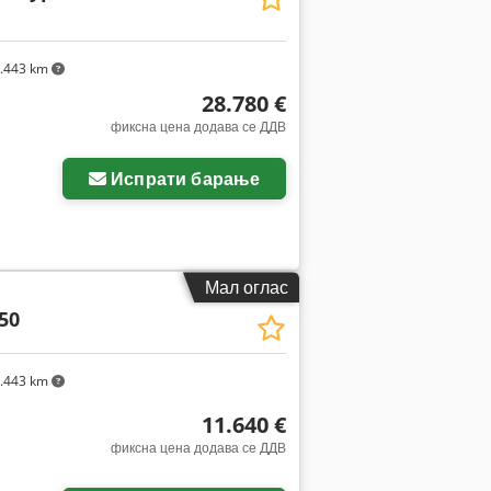
.443 km
28.780 €
фиксна цена додава се ДДВ
Испрати барање
Мал оглас
50
.443 km
11.640 €
фиксна цена додава се ДДВ