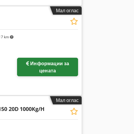
Мал оглас
17 km
Информации за
цената
Мал оглас
150 20D
1000Kg/H