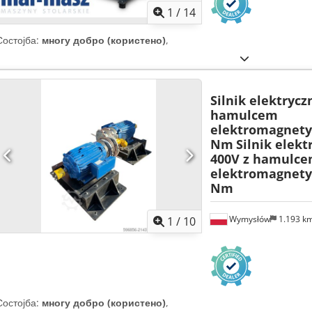
1
/
14
Состојба:
многу добро (користено)
,
Silnik elektrycz
hamulcem
elektromagnety
Nm
Silnik elekt
400V z hamulc
elektromagnety
Nm
Wymysłów
1.193 k
1
/
10
Состојба:
многу добро (користено)
,