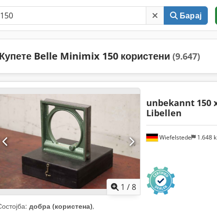
Барај
Купете Belle Minimix 150 користени
(9.647)
unbekannt
150 
Libellen
Wiefelstede
1.648 
1
/
8
Состојба:
добра (користена)
,