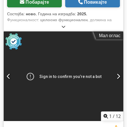
Побарајте
Повикајте
Состојба:
ново
, Година на изградба:
2025
,
Функционалност:
целосно функционален
, должина на
вратило:
10.700 мм
, моќност на ласерот:
30 W
,
Мал оглас
1
/
12