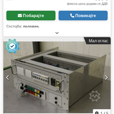
фиксна цена додава се ДДВ
Побарајте
Повикајте
Состојба:
половен
,
Мал оглас
1
/
5