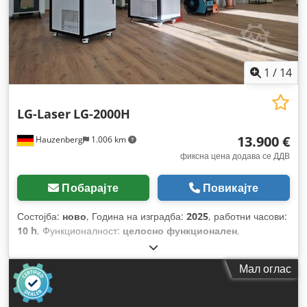
1
/
14
LG-Laser
LG-2000H
13.900 €
Hauzenberg
1.006 km
фиксна цена додава се ДДВ
Побарајте
Повикајте
Состојба:
ново
, Година на изградба:
2025
, работни часови:
10 h
, Функционалност:
целосно функционален
,
Мал оглас