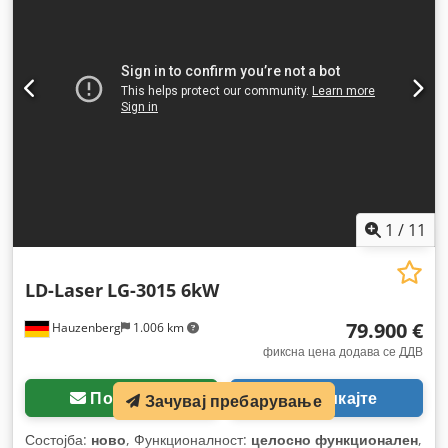
1
/
11
LD-Laser
LG-3015 6kW
79.900 €
Hauzenberg
1.006 km
фиксна цена додава се ДДВ
Побарајте
Повикајте
Зачувај пребарување
Состојба:
ново
, Функционалност:
целосно функционален
,