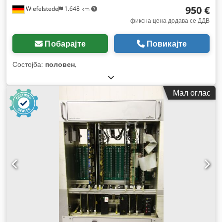
950 €
Wiefelstede
1.648 km
фиксна цена додава се ДДВ
Побарајте
Повикајте
Состојба:
половен
,
Мал оглас