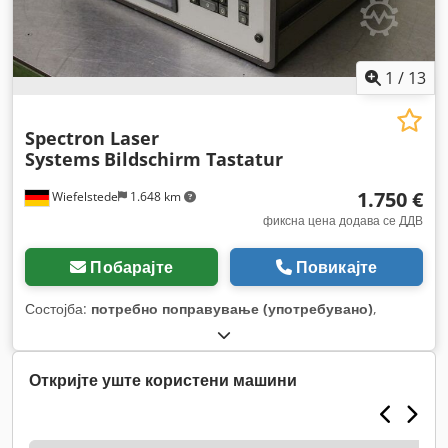
1
/
13
Spectron Laser
Systems
Bildschirm Tastatur
1.750 €
Wiefelstede
1.648 km
фиксна цена додава се ДДВ
Побарајте
Повикајте
Состојба:
потребно поправување (употребувано)
,
Откријте уште користени машини