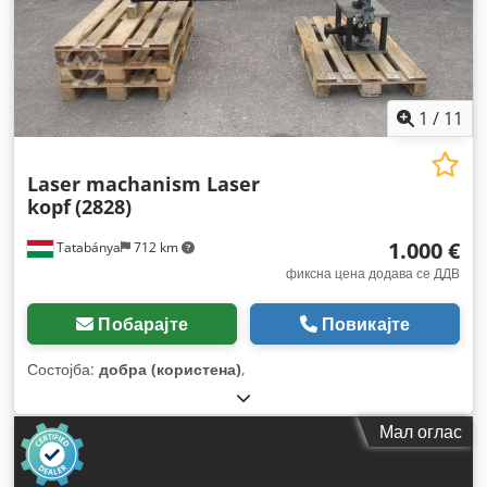
1
/
11
Laser machanism Laser
kopf
(2828)
1.000 €
Tatabánya
712 km
фиксна цена додава се ДДВ
Побарајте
Повикајте
Состојба:
добра (користена)
,
Мал оглас