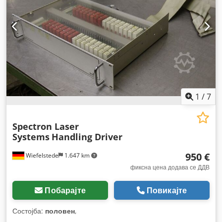
1
/
7
Spectron Laser
Systems
Handling Driver
950 €
Wiefelstede
1.647 km
фиксна цена додава се ДДВ
Побарајте
Повикајте
Состојба:
половен
,