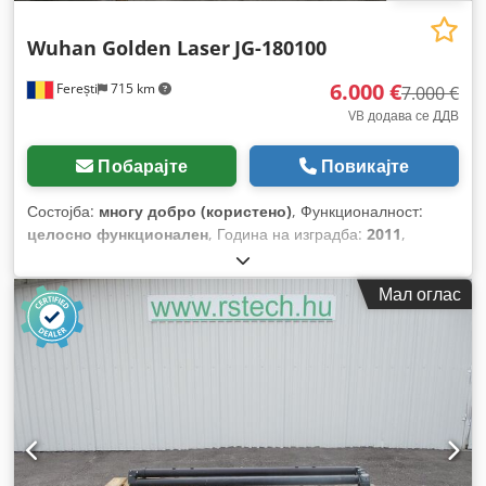
Wuhan Golden Laser
JG-180100
6.000 €
Ferești
715 km
7.000 €
VB додава се ДДВ
Побарајте
Повикајте
Состојба:
многу добро (користено)
, Функционалност:
целосно функционален
, Година на изградба:
2011
,
работни часови:
300 h
, број на машина/возило:
02811
, тип
на управување:
CNC управување
, степен на
Мал оглас
автоматизација:
автоматски
, тип на активирање:
електричен
, часови на ласер:
300 h
, моќност на ласерот:
1.350 W
, работна должина:
2.000 мм
, работна ширина:
1.900 мм
,