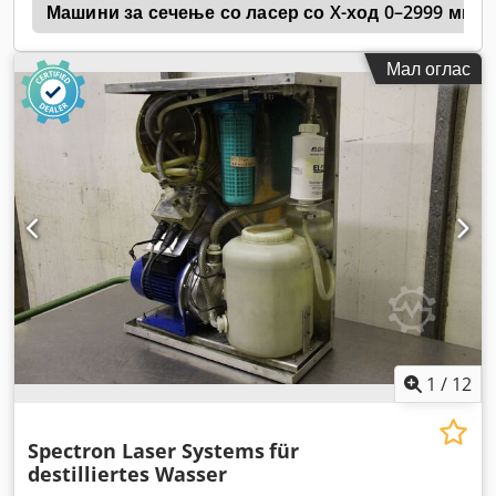
e
Машини за сечење со ласер со X-ход 0–2999 мм
Мал оглас
1
/
12
Spectron Laser Systems
für
destilliertes Wasser