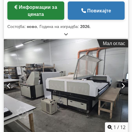
Информации за
Повикајте
цената
Состојба:
ново
, Година на изградба:
2026
,
Мал оглас
1
/
12