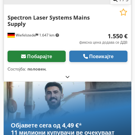
Spectron Laser Systems
Mains
Supply
1.550 €
Wiefelstede
1.647 km
фиксна цена додава се ДДВ
Побарајте
Повикајте
Состојба:
половен
,
Објавете сега од 4,49 €
*
11 милиони купувачи
ве очекуваат