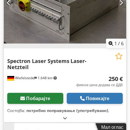
1
/
6
Spectron Laser Systems
Laser-
Netzteil
250 €
Wiefelstede
1.648 km
фиксна цена додава се ДДВ
Побарајте
Повикајте
Состојба:
потребно поправување (употребувано)
,
Мал оглас