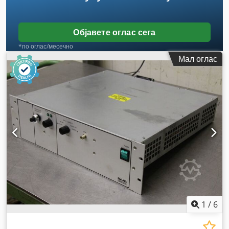
Објавете оглас сега
*по оглас/месечно
Мал оглас
1
/
6