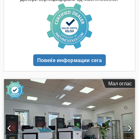
извлекување на чад, итно стопирање, кабина, ладилна
единица
,
Повеќе информации сега
Мал оглас