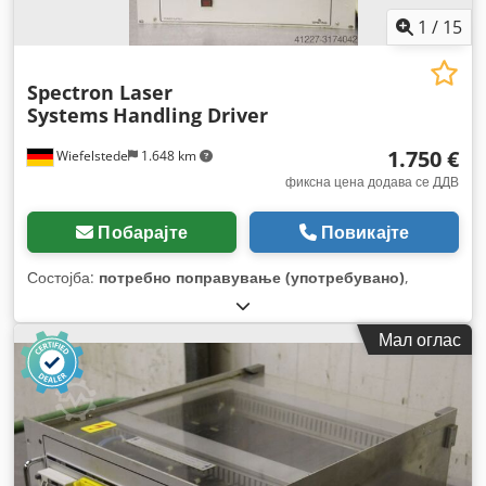
1
/
15
Spectron Laser
Systems
Handling Driver
1.750 €
Wiefelstede
1.648 km
фиксна цена додава се ДДВ
Побарајте
Повикајте
Состојба:
потребно поправување (употребувано)
,
Мал оглас