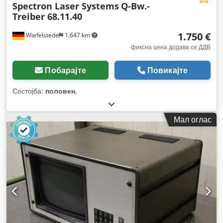
Spectron Laser Systems
Q-Bw.-
Treiber 68.11.40
1.750 €
Wiefelstede
1.647 km
фиксна цена додава се ДДВ
Побарајте
Повикајте
Состојба:
половен
,
Мал оглас