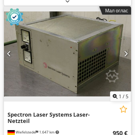
Мал оглас
1
/
5
Spectron Laser Systems
Laser-
Netzteil
950 €
Wiefelstede
1.647 km