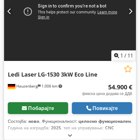
1
/
11
Ledi Laser
LG-1530 3kW Eco Line
54.900 €
Hauzenberg
1.006 km
фиксна цена додава се ДДВ
Побарајте
Повикајте
Состојба:
ново
, Функционалност:
целосно функционален
,
Година на изградба:
2025
, тип на управување:
CNC
управување
, степен на автоматизација:
автоматски
, тип