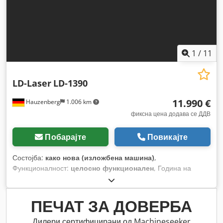
на чад, итно стопирање, ладилна единица,
централизирана система за подмачкување
,
1
/
11
LD-Laser
LD-1390
11.990 €
Hauzenberg
1.006 km
фиксна цена додава се ДДВ
Побарајте
Повикајте
Состојба:
како нова (изложбена машина)
,
Функционалност:
целосно функционален
, Година на
изградба:
2025
, моќност на ласерот:
150 W
, влезен напон:
230 V
, тип на ладење:
вода
, времетраење на гаранцијата:
12 месеци
, должина на вратило:
10.700 мм
, Опрема:
ПЕЧАТ ЗА ДОВЕРБА
Ознака CE, безбедносна светлосна завеса,
документација / прирачник, екстракција на прав,
Дилери сертифицирани од Machineseeker