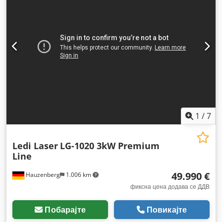
1
/
7
Ledi Laser
LG-1020 3kW Premium
Line
49.990 €
Hauzenberg
1.006 km
фиксна цена додава се ДДВ
Побарајте
Повикајте