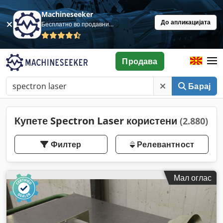
Machineseeker
До апликацијата
Бесплатно во продавница
Продава
Барај
Купете Spectron Laser користени
(2.880)
Филтер
Релевантност
Мал оглас