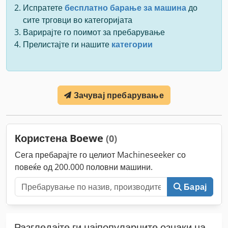
Испратете
бесплатно барање за машина
до
сите трговци во категоријата
Варирајте го поимот за пребарување
Прелистајте ги нашите
категории
Зачувај пребарување
Користена Boewe
(0)
Сега пребарајте го целиот Machineseeker со
повеќе од 200.000 половни машини.
Барај
Разгледајте ги најпопуларните ознаки на