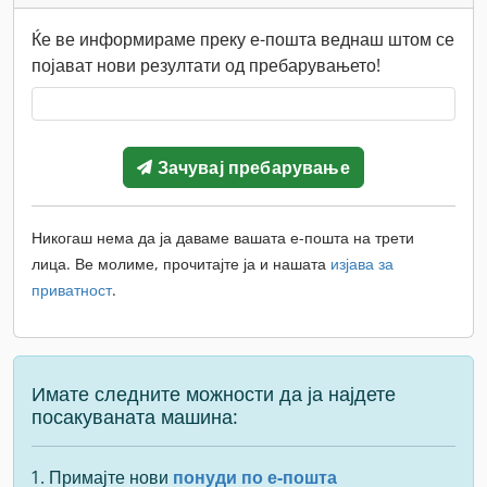
Ќе ве информираме преку е-пошта веднаш штом се
појават нови резултати од пребарувањето!
Зачувај пребарување
Никогаш нема да ја даваме вашата е-пошта на трети
лица. Ве молиме, прочитајте ја и нашата
изјава за
приватност
.
Имате следните можности да ја најдете
посакуваната машина:
Примајте нови
понуди по е-пошта