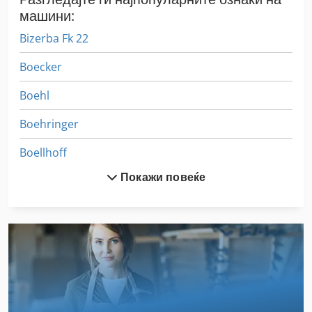
машини:
Bizerba Fk 22
Boecker
Boehl
Boehringer
Boellhoff
Покажи повеќе
Brehmer
Buhrs
Buhrs Bb 600
Feed
Ktl