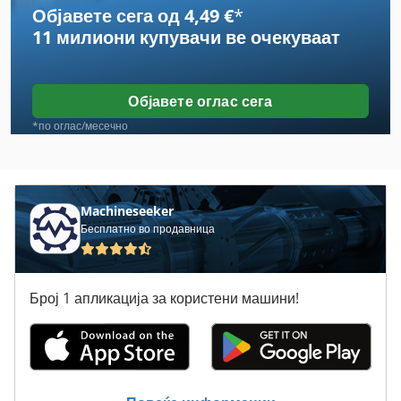
Објавете сега од 4,49 €
*
Pawert Spm
11 милиони купувачи
ве очекуваат
Pitney Bowes
Robatech
Објавете оглас сега
Steiner
*по оглас/месечно
Вреќа Печат
Ексцентричен Печат
Machineseeker
Бесплатно во продавница
Книга-Печат
Кнук-Заеднички Печат
Број 1 апликација за користени машини!
Печат
Печат Печат
Печатење