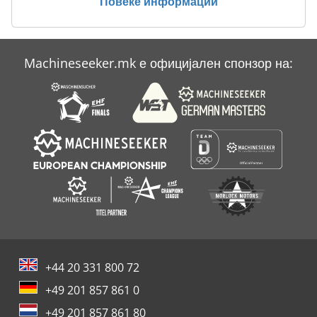
Повеќе информации
Печатење Книги
Препълнявам Печат
Machineseeker.mk е официјален спонзор на:
Свиткување Притиснете
Филмски Печат
+44 20 331 800 72
+49 201 857 861 0
+49 201 857 861 80