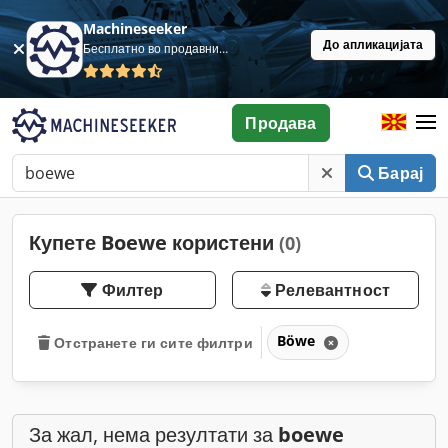
Machineseeker
До апликацијата
Бесплатно во продавница
Продава
Барај
Купете Boewe користени
(0)
Филтер
Релевантност
Böwe
Отстранете ги сите филтри
За жал, нема резултати за
boewe