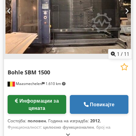
1
/
11
Bohle
SBM 1500
Maasmechelen
1.610 km
Информации за
Повикајте
цената
Состојба:
половен
, Година на изградба:
2012
,
Функционалност:
целосно функционален
, број на
машина/возило:
18/12
, вкупна должина:
4.100 мм
, вкупна