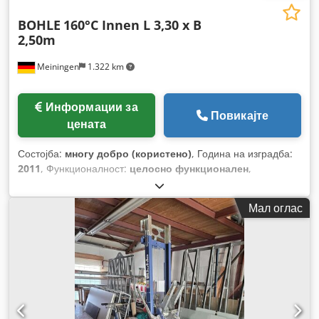
BOHLE
160°C Innen L 3,30 x B
2,50m
Meiningen
1.322 km
Информации за
Повикајте
цената
Состојба:
многу добро (користено)
, Година на изградба:
2011
, Функционалност:
целосно функционален
,
Мал оглас