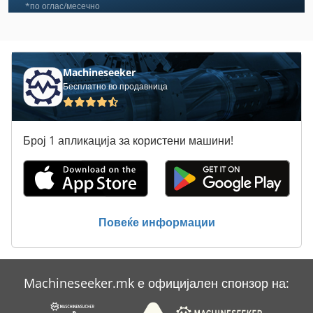
Haemmerle
*по оглас/месечно
Hanseatic
Heboe
Machineseeker
Бесплатно во продавница
Herkules
Ingersoll Bohle
Број 1 апликација за користени машини!
Koch Bohrer
Okk
Strohm
Повеќе информации
Vdf Boehringer
Volz
Machineseeker.mk е официјален спонзор на:
Поставување