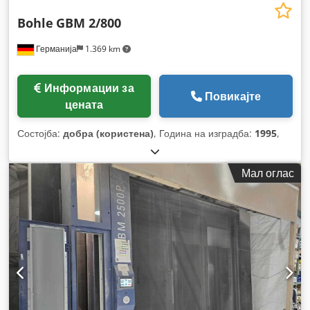
Bohle
GBM 2/800
Германија
1.369 km
Информации за
Повикајте
цената
Состојба:
добра (користена)
, Година на изградба:
1995
,
Мал оглас