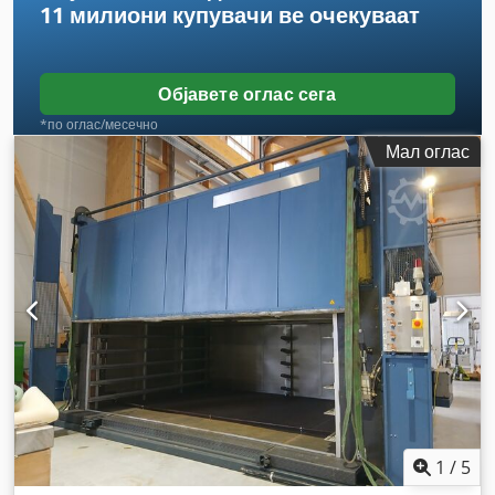
11 милиони купувачи
ве очекуваат
Објавете оглас сега
*по оглас/месечно
Мал оглас
1
/
5