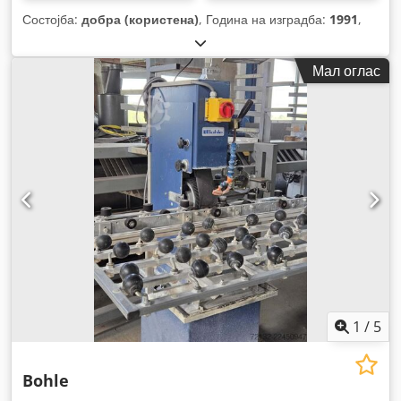
Состојба:
добра (користена)
, Година на изградба:
1991
,
Мал оглас
1
/
5
Bohle