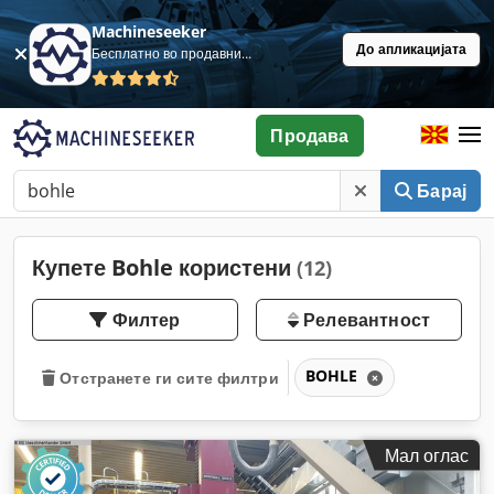
Machineseeker
До апликацијата
Бесплатно во продавница
Продава
Барај
Купете Bohle користени
(12)
Филтер
Релевантност
BOHLE
Отстранете ги сите филтри
Мал оглас