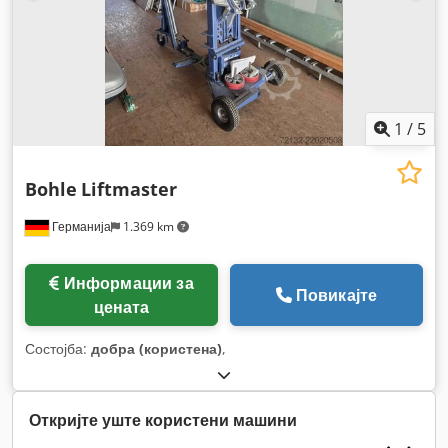
1
/
5
Bohle
Liftmaster
Германија
1.369 km
Информации за
Повикајте
цената
Состојба:
добра (користена)
,
Откријте уште користени машини