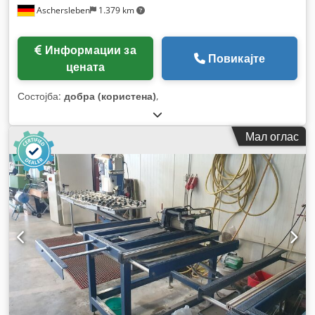
Aschersleben
1.379 km
Информации за
Повикајте
цената
Состојба:
добра (користена)
,
Мал оглас