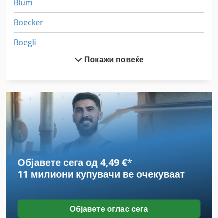
Blum
Boecker
Boegli
Покажи повеќе
Boehl
Boehringer
Boellhoff
Boerdel
Bohner
Објавете сега од 4,49 €
*
Boley Cnc
11 милиони купувачи
ве очекуваат
Bruderer
Habegger
Објавете оглас сега