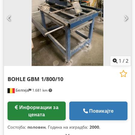
1
/
2
BOHLE
GBM 1/800/10
Белгија
1.681 km
Информации за
Повикајте
цената
Состојба:
половен
, Година на изградба:
2000
,