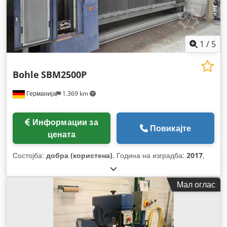
1
/
5
Bohle
SBM2500P
Германија
1.369 km
Информации за
Повикајте
цената
Состојба:
добра (користена)
, Година на изградба:
2017
,
Мал оглас