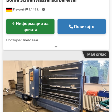
Pleystein
1.149 km
Информации за
Повикајте
цената
Состојба:
половен
,
Мал оглас