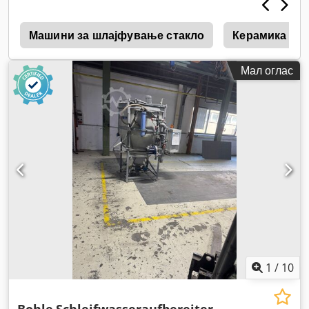
h
Машини за шлајфување стакло
Керамика
Мал оглас
1
/
10
Bohle
Schleifwasseraufbereiter