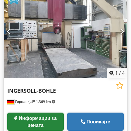
1
/
4
INGERSOLL-BOHLE
Германија
1.369 km
Информации за
Повикајте
цената