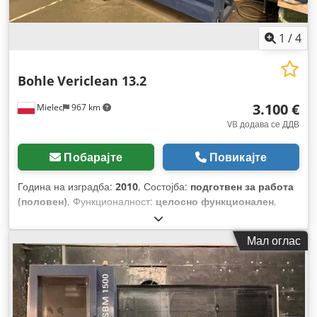
1
/
4
Bohle
Vericlean 13.2
3.100 €
Mielec
967 km
VB додава се ДДВ
Побарајте
Повикајте
Година на изградба:
2010
, Состојба:
подготвен за работа
(половен)
, Функционалност:
целосно функционален
,
Мал оглас