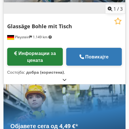
1
/
3
Glassäge Bohle mit Tisch
Pleystein
1.149 km
Информации за
Повикајте
цената
Состојба:
добра (користена)
,
Објавете сега од 4,49 €
*