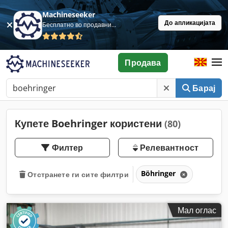
Machineseeker
До апликацијата
Бесплатно во продавница
Продава
Барај
Купете Boehringer користени
(80)
Филтер
Релевантност
Böhringer
Отстранете ги сите филтри
Мал оглас