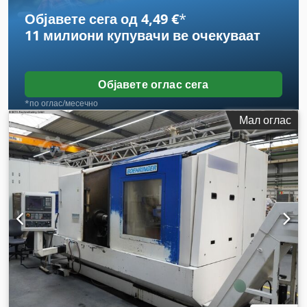
Објавете сега од 4,49 €
*
11 милиони купувачи
ве очекуваат
Објавете оглас сега
*по оглас/месечно
Мал оглас