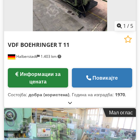
1
/
5
VDF BOEHRINGER
T 11
Halberstadt
1.403 km
Информации за
Повикајте
цената
Состојба:
добра (користена)
, Година на изградба:
1970
,
Мал оглас