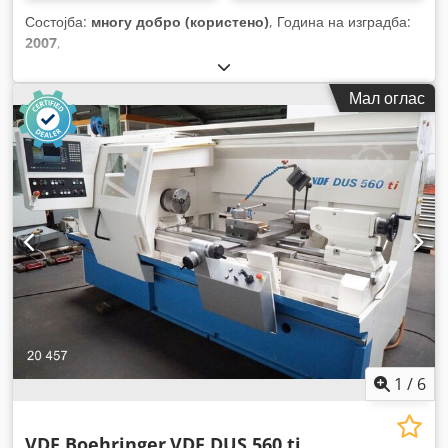
Состојба:
многу добро (користено)
, Година на изградба:
2007
,
Мал оглас
1
/
6
VDF Boehringer
VDF DUS 560 ti