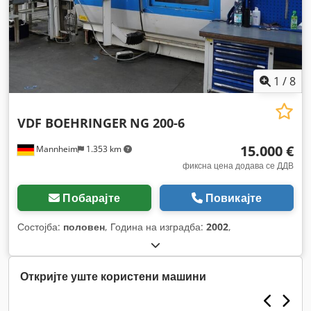
1
/
8
VDF BOEHRINGER
NG 200-6
15.000 €
Mannheim
1.353 km
фиксна цена додава се ДДВ
Побарајте
Повикајте
Состојба:
половен
, Година на изградба:
2002
,
Откријте уште користени машини