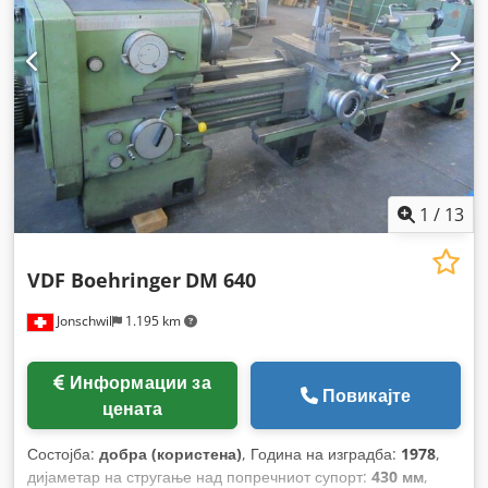
1
/
13
VDF Boehringer
DM 640
Jonschwil
1.195 km
Информации за
Повикајте
цената
Состојба:
добра (користена)
, Година на изградба:
1978
,
дијаметар на стругање над попречниот супорт:
430 мм
,