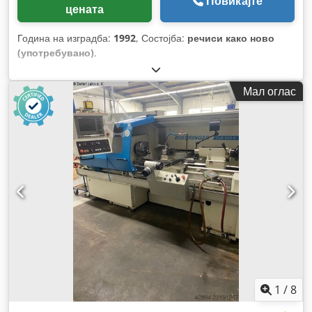
Повикајте
цената
Година на изградба:
1992
, Состојба:
речиси како ново
(употребувано)
,
Мал оглас
1
/
8