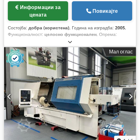
Информации за
Повикајте
цената
Состојба:
добра (користена)
, Година на изградба:
2005
,
Функционалност:
целосно функционален
, Опрема:
документација / прирачник
,
Мал оглас