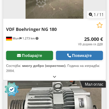
1
/
11
VDF Boehringer
NG 180
25.000 €
Murr
1.273 km
VB додава се ДДВ
Побарајте
Повикајте
Состојба:
многу добро (користено)
, Година на изградба:
2004
,
Мал оглас