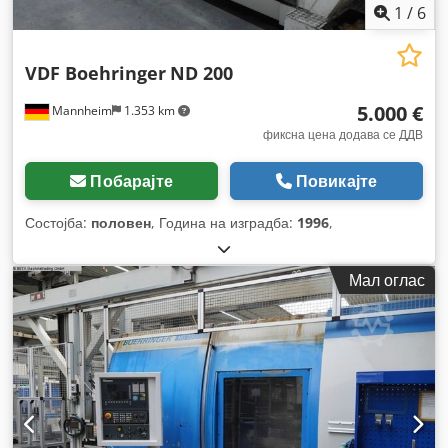
1
/
6
VDF Boehringer
ND 200
5.000 €
Mannheim
1.353 km
фиксна цена додава се ДДВ
Побарајте
Повикајте
Состојба:
половен
, Година на изградба:
1996
,
Мал оглас