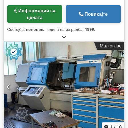
Информации за
Повикајте
цената
Состојба:
половен
, Година на изградба:
1999
,
Мал оглас
1
/
10