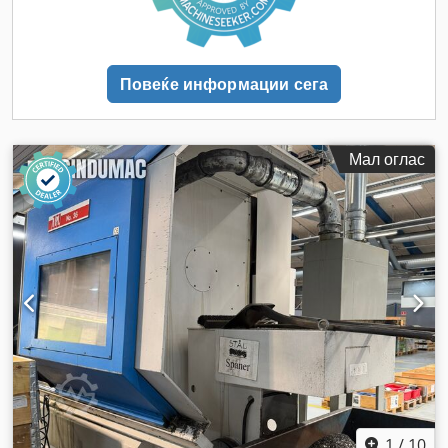
Повеќе информации сега
Мал оглас
1
/
10