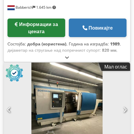
Babberich
1.645 km
Информации за
Повикајте
цената
Состојба:
добра (користена)
, Година на изградба:
1989
,
дијаметар на стругање над попречниот супорт:
820 мм
,
отвор на вретеното:
128 мм
, пречник на вртење над
лежиштето на санките:
515 мм
, должина на стругање:
2.000
Мал оглас
мм
, вкупна должина:
6.000 мм
, вкупна ширина:
1.900 мм
,
вкупна висина:
1.800 мм
, максимална брзина на вретеното:
1.400 обр/мин
,