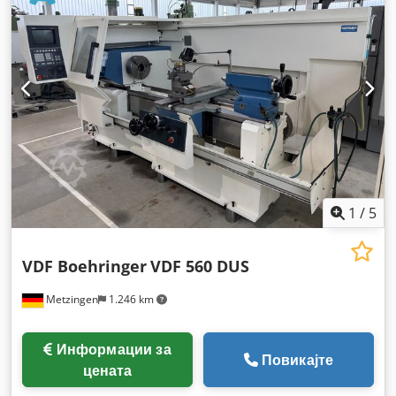
1
/
5
VDF Boehringer
VDF 560 DUS
Metzingen
1.246 km
Информации за
Повикајте
цената