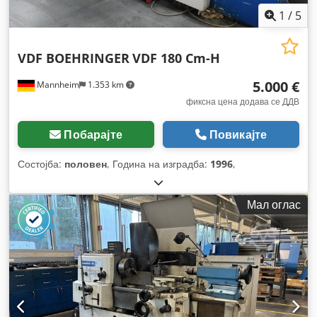
1
/
5
VDF BOEHRINGER
VDF 180 Cm-H
5.000 €
Mannheim
1.353 km
фиксна цена додава се ДДВ
Побарајте
Повикајте
Состојба:
половен
, Година на изградба:
1996
,
Мал оглас