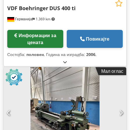
VDF Boehringer
DUS 400 ti
Германија
1.369 km
Информации за
Повикајте
цената
Состојба:
половен
, Година на изградба:
2006
,
Мал оглас