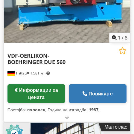
1
/
8
VDF-OERLIKON-
BOEHRINGER
DUE 560
Trittau
1.581 km
Информации за
Повикајте
цената
Состојба:
половен
, Година на изградба:
1987
,
Мал оглас