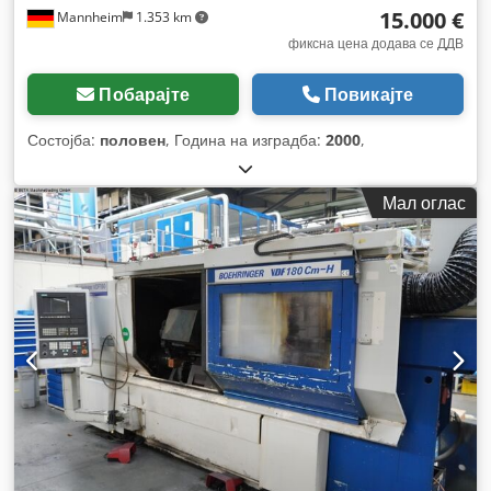
15.000 €
Mannheim
1.353 km
фиксна цена додава се ДДВ
Побарајте
Повикајте
Состојба:
половен
, Година на изградба:
2000
,
Мал оглас