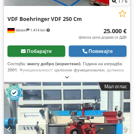
1
/
6
VDF Boehringer
VDF 250 Cm
25.000 €
Idstein
1.414 km
фиксна цена додава се ДДВ
Побарајте
Повикајте
Состојба:
многу добро (користено)
, Година на изградба:
2001
, Функционалност:
целосно функционален
, должина
на стругање:
1.000 мм
, пречник на стругање:
480 мм
,
Мал оглас