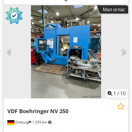
Мал оглас
1
/
10
VDF Boehringer
NV 250
Dieburg
1.359 km