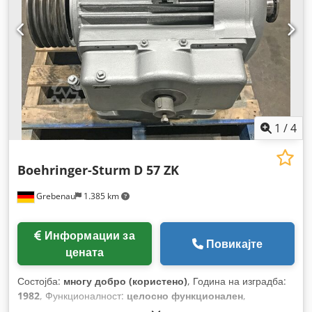
1
/
4
Boehringer-Sturm
D 57 ZK
Grebenau
1.385 km
Информации за
Повикајте
цената
Состојба:
многу добро (користено)
, Година на изградба:
1982
, Функционалност:
целосно функционален
,