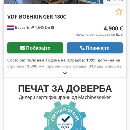
VDF BOEHRINGER
180C
4.900 €
Babberich
1.645 km
фиксна цена додава се ДДВ
Побарајте
Повикајте
Состојба:
половен
, Година на изградба:
1999
, должина на
стругање:
1.000 мм
, пречник на стругање:
310 мм
, отвор на
вретеното:
78 мм
, ротациона брзина (мин.):
4.500 обр/мин
,
вкупна висина:
2.120 мм
, вкупна должина:
5.000 мм
, вкупна
ширина:
2.065 мм
, вкупна тежина:
8.100 кг
,
ПЕЧАТ ЗА ДОВЕРБА
Дилери сертифицирани од Machineseeker