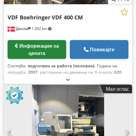
VDF Boehringer
VDF 400 CM
Данска
1.392 km
Информации за
Повикајте
цената
Состојба:
подготвен за работа (половен)
, Година на
изградба:
2007
, растојание на движење на Х-оската:
620
мм
, растојание на движење Z-оска:
2.000 мм
, Дијаметар на
прачка (макс.):
110 мм
, произведувач на контролери:
Мал оглас
SIEMENS
, модел на контролер:
840D
, број на оски:
3
,