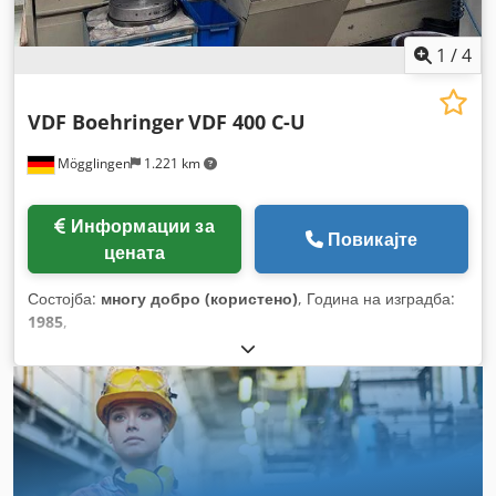
1
/
4
VDF Boehringer
VDF 400 C-U
Mögglingen
1.221 km
Информации за
Повикајте
цената
Состојба:
многу добро (користено)
, Година на изградба:
1985
,