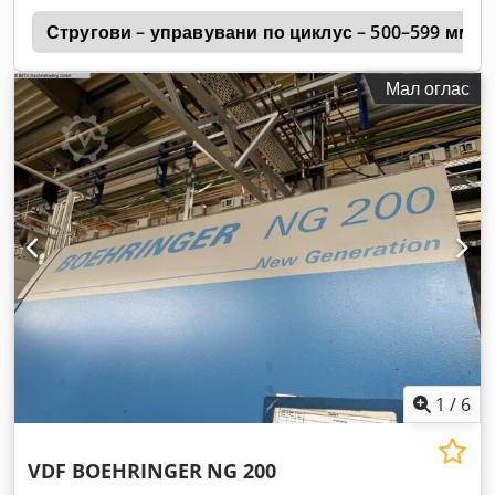
г
Стругови – управувани по циклус – 500–599 мм п
Мал оглас
1
/
6
VDF BOEHRINGER
NG 200