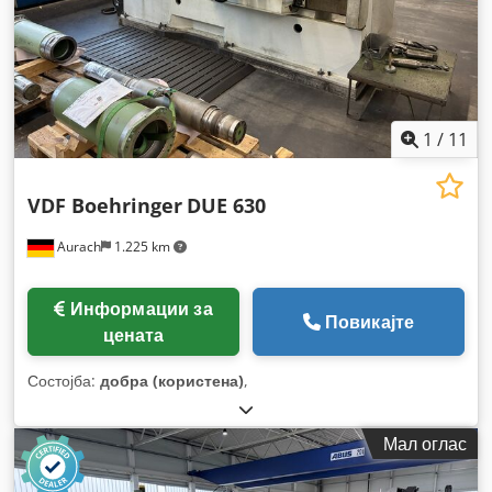
1
/
11
VDF Boehringer
DUE 630
Aurach
1.225 km
Информации за
Повикајте
цената
Состојба:
добра (користена)
,
Мал оглас