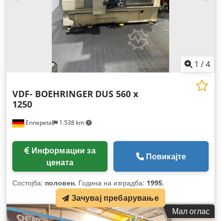
1
/
4
VDF- BOEHRINGER
DUS 560 x
1250
Ennepetal
1.538 km
Информации за
Повикајте
цената
Состојба:
половен
, Година на изградба:
1995
,
Зачувај пребарување
Мал оглас