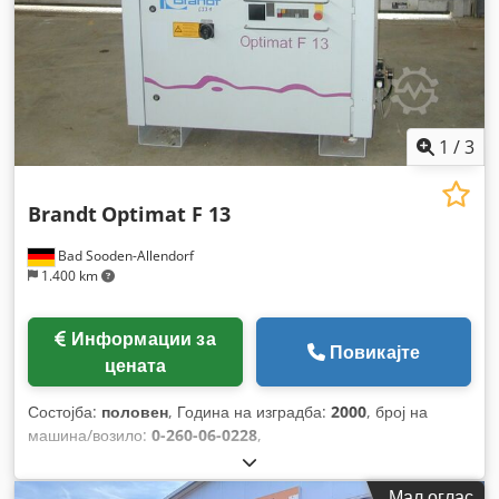
1
/
3
Brandt
Optimat F 13
Bad Sooden-Allendorf
1.400 km
Информации за
Повикајте
цената
Состојба:
половен
, Година на изградба:
2000
, број на
машина/возило:
0-260-06-0228
,
Мал оглас