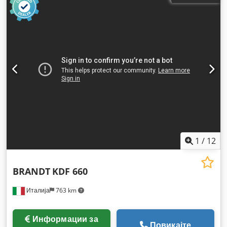
1
/
12
BRANDT
KDF 660
Италија
763 km
Информации за
Повикајте