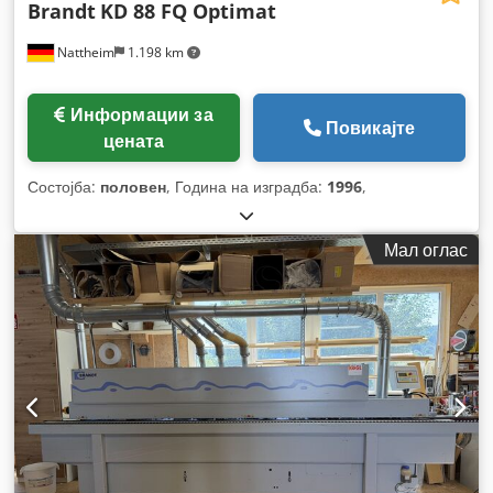
Brandt
KD 88 FQ Optimat
Nattheim
1.198 km
Информации за
Повикајте
цената
Состојба:
половен
, Година на изградба:
1996
,
Мал оглас