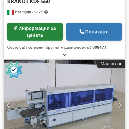
BRANDT
KDF 650
Италија
763 km
Информации за
Повикајте
цената
Состојба:
половен
, број на машина/возило:
008477
,
Мал оглас