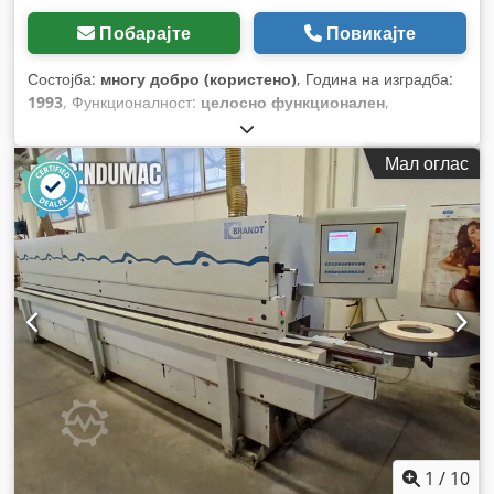
Побарајте
Повикајте
Состојба:
многу добро (користено)
, Година на изградба:
1993
, Функционалност:
целосно функционален
,
Мал оглас
1
/
10