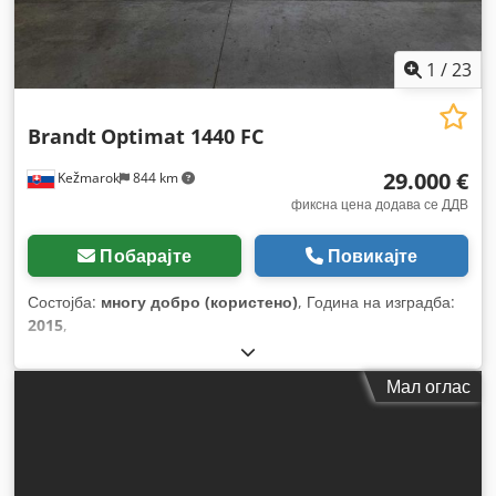
1
/
23
Brandt
Optimat 1440 FC
29.000 €
Kežmarok
844 km
фиксна цена додава се ДДВ
Побарајте
Повикајте
Состојба:
многу добро (користено)
, Година на изградба:
2015
,
Мал оглас