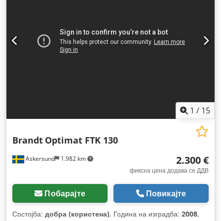
1
/
15
Brandt
Optimat FTK 130
2.300 €
Askersund
1.982 km
фиксна цена додава се ДДВ
Побарајте
Повикајте
Состојба:
добра (користена)
, Година на изградба:
2008
,