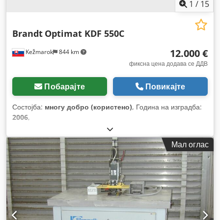
1
/
15
Brandt
Optimat KDF 550C
12.000 €
Kežmarok
844 km
фиксна цена додава се ДДВ
Побарајте
Повикајте
Состојба:
многу добро (користено)
, Година на изградба:
2006
,
Мал оглас