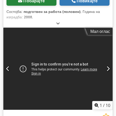
Побарајте
Повикајте
Состојба:
подготвен за работа (половен)
, Година на
изградба:
2008
,
Мал оглас
1
/
10