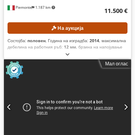
Piemonte
1.187 km
11.500 €
На аукција
Состојба:
половен
, Година на изградба:
2014
, максимална
дебелина на работния ръб:
12 мм
, брзина на напојување
по X-оста:
18 м/мин
,
Мал оглас