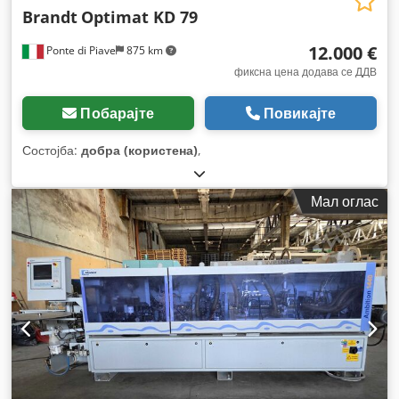
Brandt
Optimat KD 79
12.000 €
Ponte di Piave
875 km
фиксна цена додава се ДДВ
Побарајте
Повикајте
Состојба:
добра (користена)
,
Мал оглас