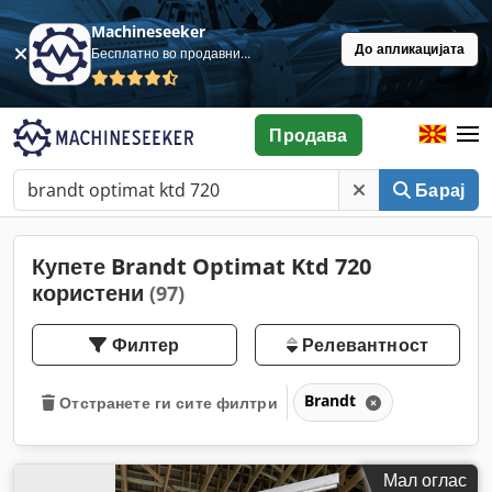
Machineseeker
До апликацијата
Бесплатно во продавница
Продава
Барај
Купете Brandt Optimat Ktd 720
користени
(97)
Филтер
Релевантност
Brandt
Отстранете ги сите филтри
Мал оглас