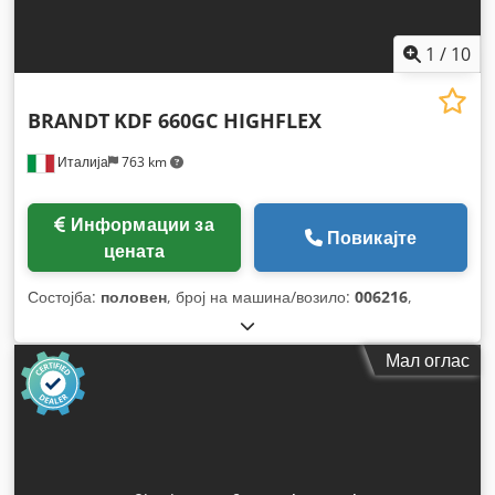
1
/
10
BRANDT
KDF 660GC HIGHFLEX
Италија
763 km
Информации за
Повикајте
цената
Состојба:
половен
, број на машина/возило:
006216
,
Мал оглас