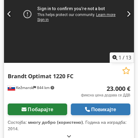
1
/
13
Brandt
Optimat 1220 FC
23.000 €
Kežmarok
844 km
фиксна цена додава се ДДВ
Побарајте
Повикајте
Состојба:
многу добро (користено)
, Година на изградба:
2014
,