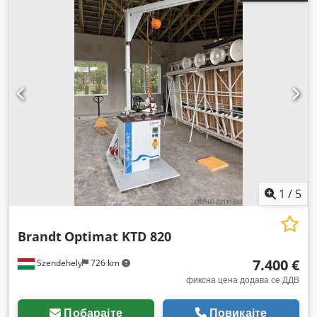
1
/
5
Brandt
Optimat KTD 820
7.400 €
Szendehely
726 km
фиксна цена додава се ДДВ
Побарајте
Повикајте