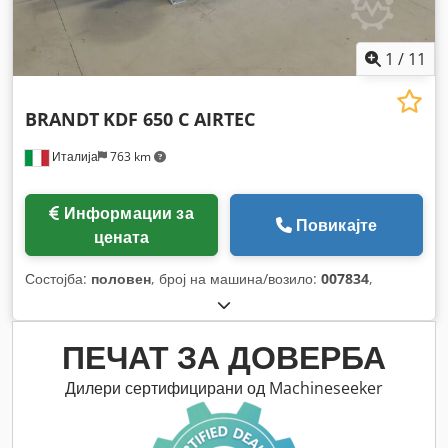
1
/
11
BRANDT
KDF 650 C AIRTEC
Италија
763 km
Информации за
Повикајте
цената
Состојба:
половен
, број на машина/возило:
007834
,
ПЕЧАТ ЗА ДОВЕРБА
Дилери сертифицирани од Machineseeker