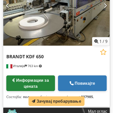
1
/
9
BRANDT
KDF 650
Италија
763 km
Информации за
Повикајте
цената
Состојба:
половен
, број на машина/возило:
007985
,
Зачувај пребарување
Мал оглас