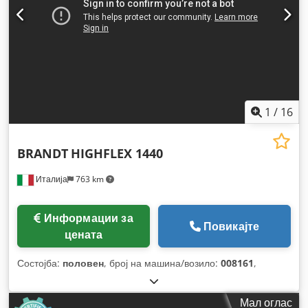
1
/
16
BRANDT
HIGHFLEX 1440
Италија
763 km
Информации за
Повикајте
цената
Состојба:
половен
, број на машина/возило:
008161
,
Мал оглас