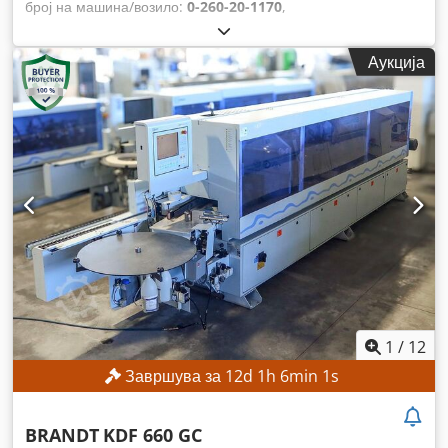
број на машина/возило:
0-260-20-1170
,
Аукција
1
/
12
Завршува за
12
d
1
h
5
min
59
s
BRANDT
KDF 660 GC