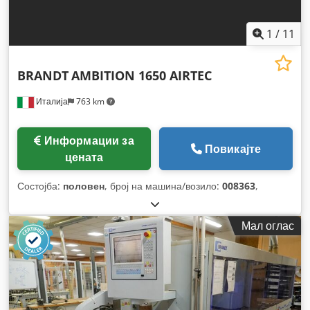
1
/
11
BRANDT
AMBITION 1650 AIRTEC
Италија
763 km
Информации за
Повикајте
цената
Состојба:
половен
, број на машина/возило:
008363
,
Мал оглас