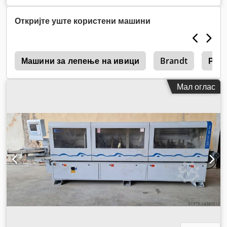
Откријте уште користени машини
0
Машини за лепење на ивици
Brandt
Раб
Мал оглас