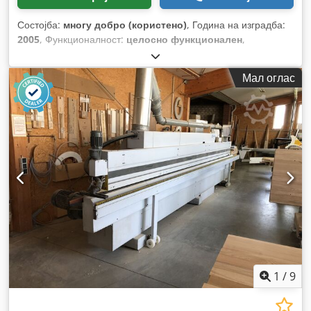
Состојба:
многу добро (користено)
, Година на изградба:
2005
, Функционалност:
целосно функционален
,
Мал оглас
1
/
9