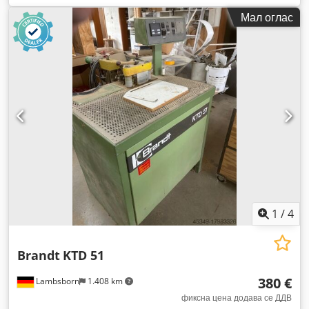
Мал оглас
1
/
4
Brandt
KTD 51
380 €
Lambsborn
1.408 km
фиксна цена додава се ДДВ