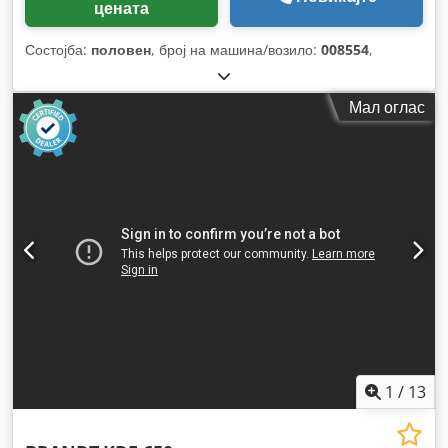
цената
Состојба:
половен
, број на машина/возило:
008554
,
Мал оглас
1
/
13