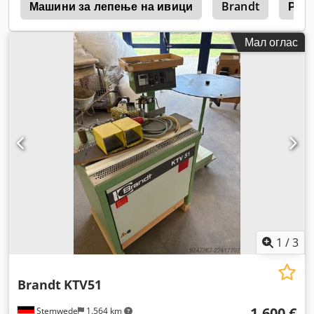
0
Машини за лепење на ивици
Brandt
Раб
Мал оглас
1
/
3
Brandt
KTV51
1.600 €
Stemwede
1.564 km