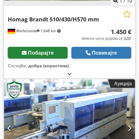
1
/
10
Homag Brandt
510/430/H570 mm
1.450 €
Wiefelstede
1.648 km
фиксна цена додава се ДДВ
Побарајте
Повикајте
Состојба:
добра (користена)
,
Аукција