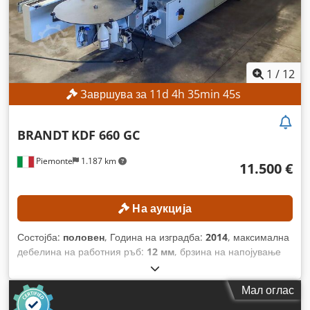
1
/
12
Завршува за
11
d
4
h
35
min
43
s
BRANDT
KDF 660 GC
Piemonte
1.187 km
11.500 €
На аукција
Состојба:
половен
, Година на изградба:
2014
, максимална
дебелина на работния ръб:
12 мм
, брзина на напојување
по X-оста:
18 м/мин
,
Мал оглас