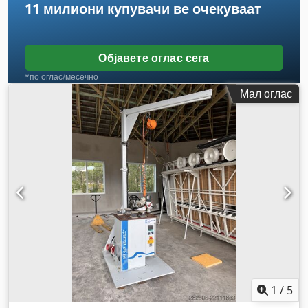
11 милиони купувачи
ве очекуваат
Објавете оглас сега
*по оглас/месечно
Мал оглас
1
/
5