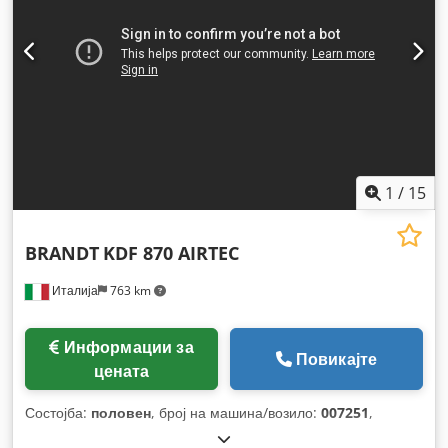
1
/
15
BRANDT
KDF 870 AIRTEC
Италија
763 km
Информации за
Повикајте
цената
Состојба:
половен
, број на машина/возило:
007251
,