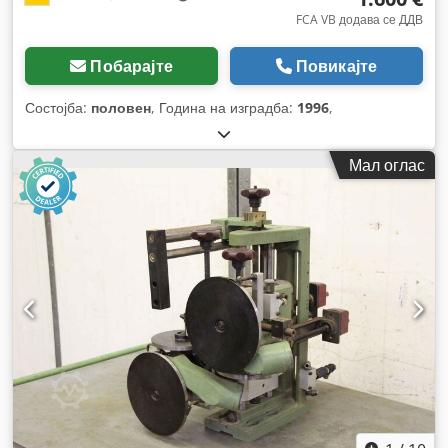
FCA VB додава се ДДВ
Побарајте
Повикајте
Состојба:
половен
, Година на изградба:
1996
,
Мал оглас