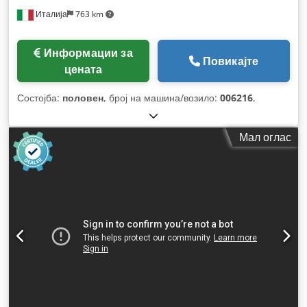
Италија
763 km
Информации за
Повикајте
цената
Состојба:
половен
, број на машина/возило:
006216
,
Мал оглас