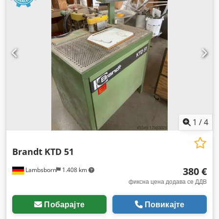
1
/
4
Brandt
KTD 51
380 €
Lambsborn
1.408 km
фиксна цена додава се ДДВ
Побарајте
Повикајте