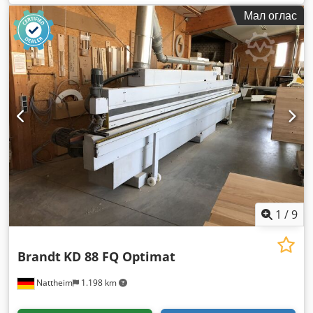
Мал оглас
1
/
9
Brandt
KD 88 FQ Optimat
Nattheim
1.198 km