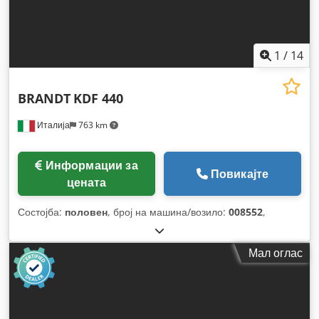
1
/
14
BRANDT
KDF 440
Италија
763 km
Информации за
Повикајте
цената
Состојба:
половен
, број на машина/возило:
008552
,
Мал оглас