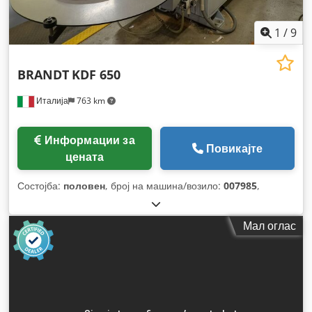
1
/
9
BRANDT
KDF 650
Италија
763 km
Информации за
Повикајте
цената
Состојба:
половен
, број на машина/возило:
007985
,
Мал оглас