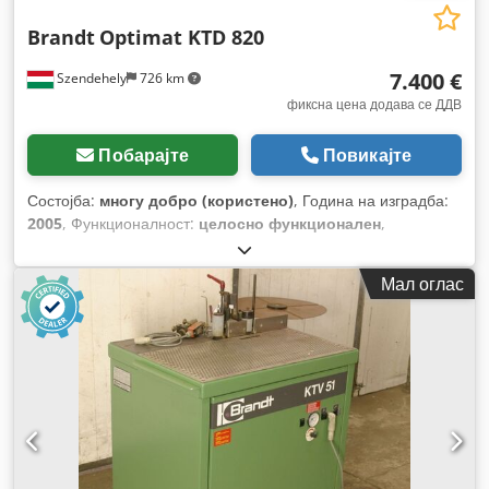
Brandt
Optimat KTD 820
7.400 €
Szendehely
726 km
фиксна цена додава се ДДВ
Побарајте
Повикајте
Состојба:
многу добро (користено)
, Година на изградба:
2005
, Функционалност:
целосно функционален
,
Мал оглас