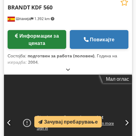
BRANDT
KDF 560
Шпанија
1.392 km
Информации за
Повикајте
цената
Состојба:
подготвен за работа (половен)
, Година на
изградба:
2004
,
Мал оглас
Зачувај пребарување