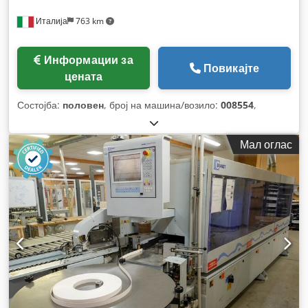
Италија
763 km
Информации за
Повикајте
цената
Состојба:
половен
, број на машина/возило:
008554
,
Мал оглас