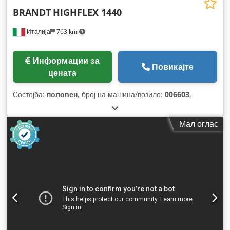
BRANDT
HIGHFLEX 1440
Италија
763 km
Информации за
Повикајте
цената
Состојба:
половен
, број на машина/возило:
006603
,
Мал оглас