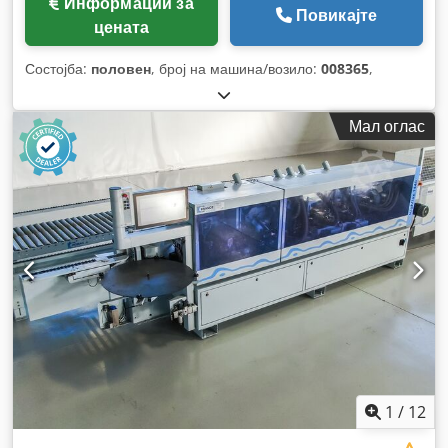
Информации за
Повикајте
цената
Состојба:
половен
, број на машина/возило:
008365
,
Мал оглас
1
/
12