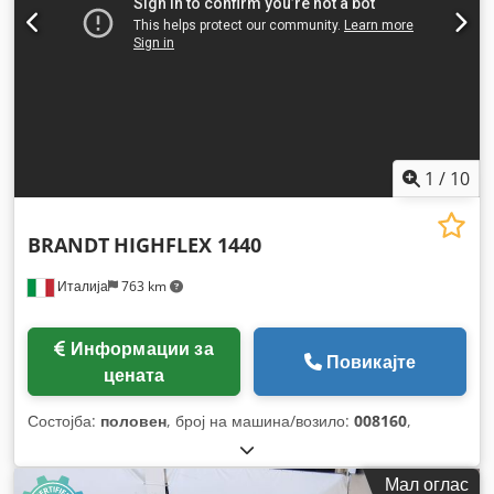
1
/
10
BRANDT
HIGHFLEX 1440
Италија
763 km
Информации за
Повикајте
цената
Состојба:
половен
, број на машина/возило:
008160
,
Мал оглас