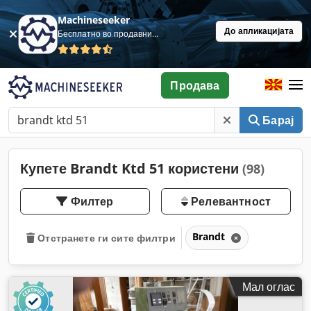
Machineseeker
До апликацијата
Бесплатно во продавница
Продава
Барај
Купете Brandt Ktd 51 користени
(98)
Филтер
Релевантност
Brandt
Отстранете ги сите филтри
Мал оглас