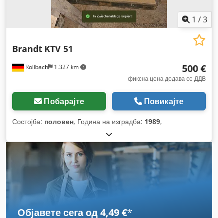
1
/
3
Brandt
KTV 51
500 €
Röllbach
1.327 km
фиксна цена додава се ДДВ
Побарајте
Повикајте
Состојба:
половен
, Година на изградба:
1989
,
Објавете сега од 4,49 €
*