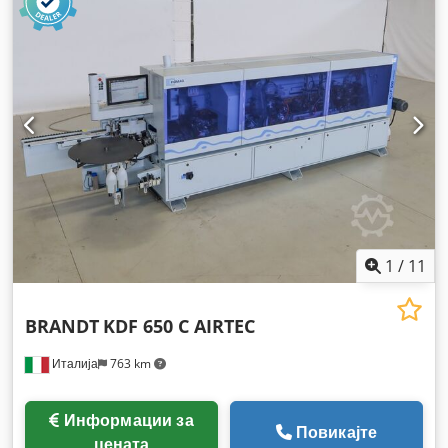
1
/
11
BRANDT
KDF 650 C AIRTEC
Италија
763 km
Информации за
Повикајте
цената