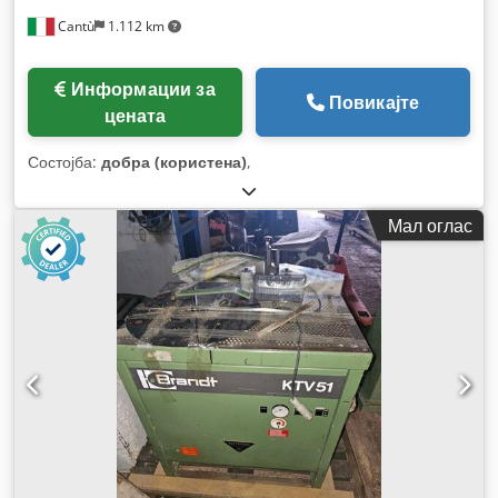
Cantù
1.112 km
Информации за
Повикајте
цената
Состојба:
добра (користена)
,
Мал оглас