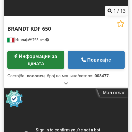
1
/
13
BRANDT
KDF 650
Италија
763 km
Информации за
Повикајте
цената
Состојба:
половен
, број на машина/возило:
008477
,
Мал оглас