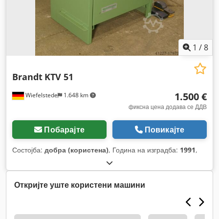
1
/
8
Brandt
KTV 51
1.500 €
Wiefelstede
1.648 km
фиксна цена додава се ДДВ
Побарајте
Повикајте
Состојба:
добра (користена)
, Година на изградба:
1991
,
Откријте уште користени машини