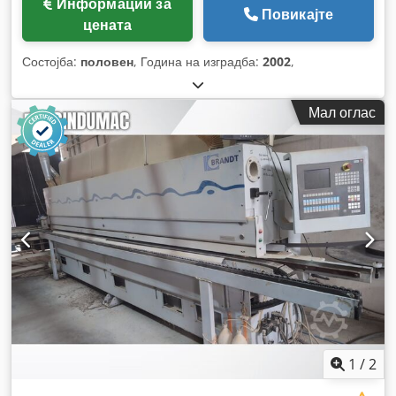
Информации за
Повикајте
цената
Состојба:
половен
, Година на изградба:
2002
,
Мал оглас
1
/
2