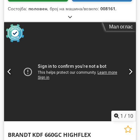
Состојба:
половен
, број на машина/возило:
008161
,
Мал оглас
1
/
10
BRANDT
KDF 660GC HIGHFLEX