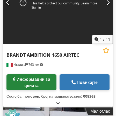
1
/
11
BRANDT
AMBITION 1650 AIRTEC
Италија
763 km
Информации за
Повикајте
цената
Состојба:
половен
, број на машина/возило:
008363
,
Мал оглас