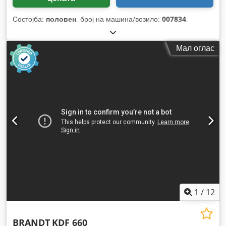
Состојба:
половен
, број на машина/возило:
007834
,
Мал оглас
1
/
12
BRANDT
KDF 660