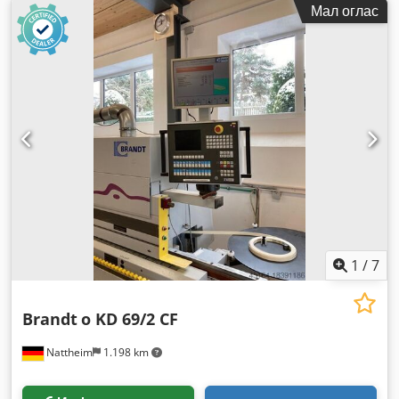
Мал оглас
1
/
7
Brandt
o KD 69/2 CF
Nattheim
1.198 km