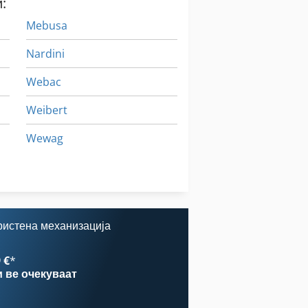
:
Mebusa
Nardini
Webac
Weibert
Wewag
Видов Целосно Автоматски
Коцки
ристена механизација
 €
*
и
ве очекуваат