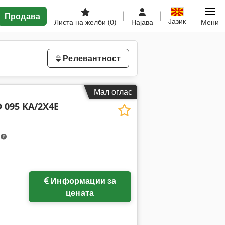
Продава
Јазик
Листа на желби
(0)
Најава
Мени
Релевантност
Мал оглас
 095 KA/2X4E
m
Информации за
цената