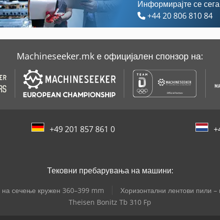
Информирајте се сега
+44 20 806 810 84
Machineseeker.mk е официјален спонзор на:
+49 201 857 861 0
+
Тековни пребарувања на машини:
ег на сечење кружен 360–399 mm
Хоризонтални лентови пили – 
Theisen Bonitz Tb 310 Fp