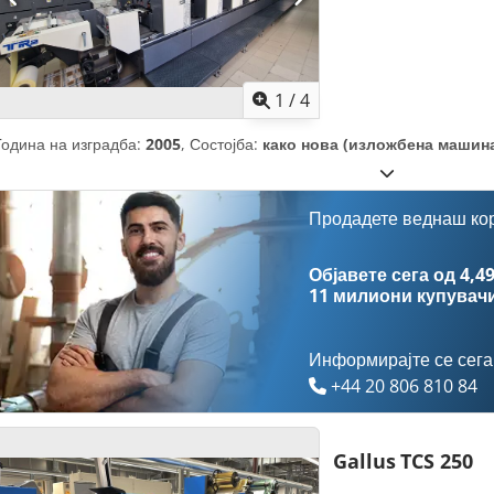
1
/
4
Година на изградба:
2005
, Состојба:
како нова (изложбена машин
Продадете веднаш ко
Објавете сега од 4,49
11 милиони купувач
Информирајте се сега
+44 20 806 810 84
Gallus
TCS 250