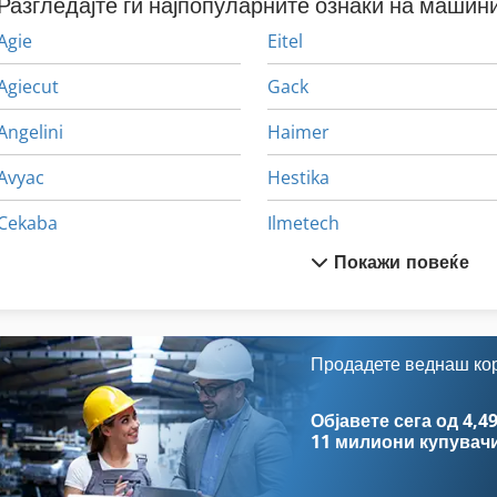
Разгледајте ги најпопуларните ознаки на машини
Agie
Eitel
Agiecut
Gack
Angelini
Haimer
Avyac
Hestika
Cekaba
Ilmetech
Покажи повеќе
Cidan
Imatec
Cordia
Klaiber
Csepel
Mandelli
Продадете веднаш ко
Cugir
Maypres
Објавете сега од 4,49
11 милиони купувач