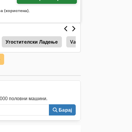
а (користена)
,
Угостителски Ладење
Vaderstad Carrier 650
е
0.000 половни машини.
Барај