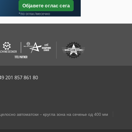
Објавете оглас сега
*по оглас/месечно
49 201 857 861 80
целосно автоматски – кругла зона на сечење од 400 мм