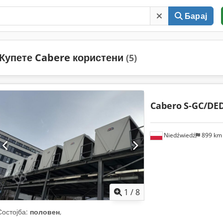
Барај
Купете Cabere користени
(5)
Cabero
S-GC/DED
Niedźwiedź
899 k
1
/
8
Состојба:
половен
,