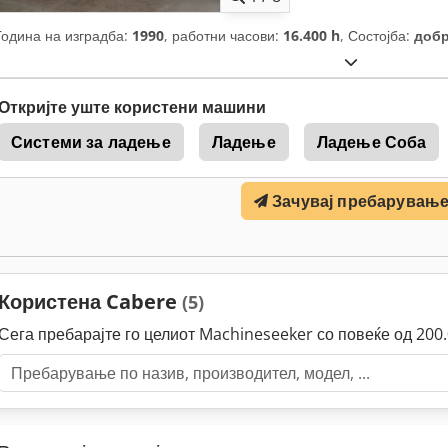
Година на изградба:
1990
, работни часови:
16.400 h
, Состојба:
добр
Откријте уште користени машини
Системи за ладење
Ладење
Ладење Соба
Зачувај пребарувањ
Користена Cabere
(5)
Сега пребарајте го целиот Machineseeker со повеќе од 20