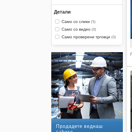
Детали
Само со слики
(5)
Само со видео
(0)
Само проверени трговци
(0)
Продадете веднаш
cabere