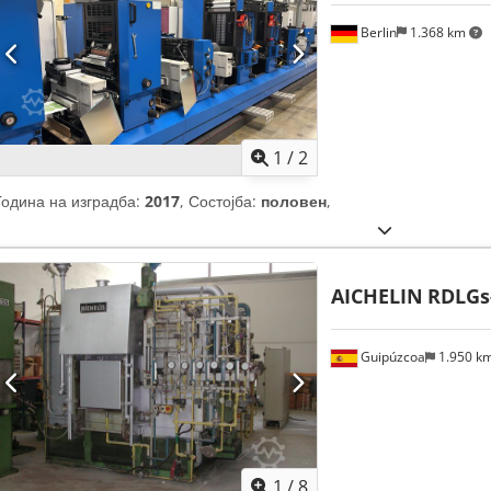
Berlin
1.368 km
1
/
2
Година на изградба:
2017
, Состојба:
половен
,
AICHELIN
RDLGs-
Guipúzcoa
1.950 k
1
/
8