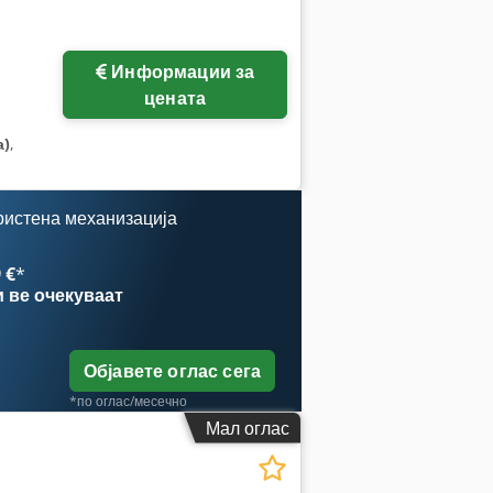
Информации за
цената
а)
,
ристена механизација
 €
*
и
ве очекуваат
Објавете оглас сега
*по оглас/месечно
Мал оглас