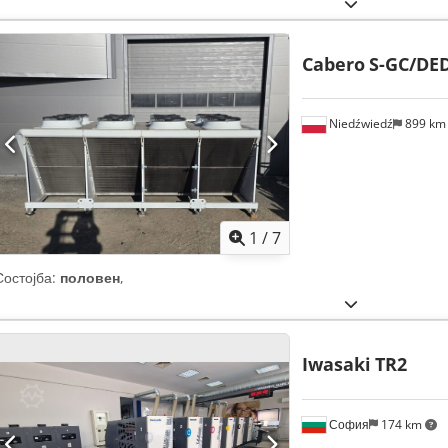
Cabero
S-GC/DED
Niedźwiedź
899 k
1
/
7
Состојба:
половен
,
Iwasaki
TR2
София
174 km