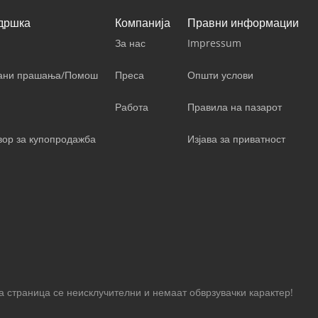
дршка
Компанија
Правни информации
За нас
Impressum
вани прашања/Помош
Преса
Општи услови
Работа
Правила на пазарот
вор за купопродажба
Изјава за приватност
 страница се неисклучителни и немаат обврзувачки карактер!