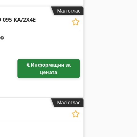
Мал оглас
 095 KA/2X4E
m
Информации за
цената
Мал оглас