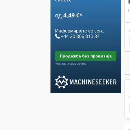
од
4,49 €
*
Информирајте се сега
+44 20 806 810 84
 Етикети
Печатење
Напрегнато Печатење
продажба без провизија
*по оглас/месечно