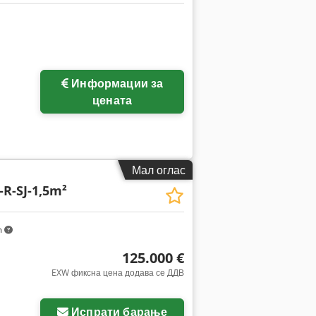
Побарајте повеќе
Информации за
слики
цената
Мал оглас
R-SJ-1,5m²
m
125.000 €
EXW фиксна цена додава се ДДВ
Испрати барање