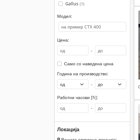
Gallus
(1)
Модел:
Цена:
-
Само со наведена цена
Година на производство:
-
Работни часови [h]:
-
Локација
Вашата откриена локација: