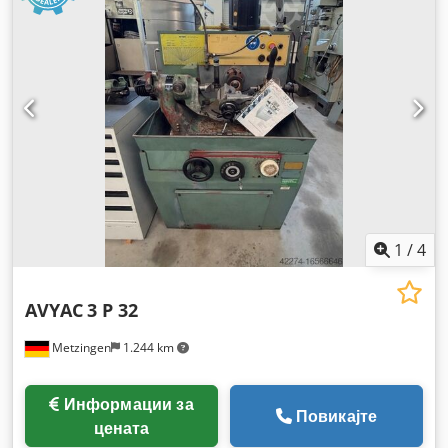
1
/
4
AVYAC
3 P 32
Metzingen
1.244 km
Информации за
Повикајте
цената