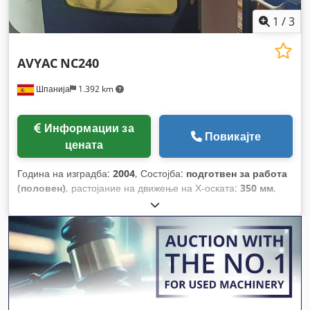
1
/
3
AVYAC
NC240
Шпанија
1.392 km
Информации за
Повикајте
цената
Година на изградба:
2004
, Состојба:
подготвен за работа
(половен)
, растојание на движење на Х-оската:
350 мм
,
движење по оската Y:
300 мм
, растојание на движење Z-
оска:
200 мм
, произведувач на контролери:
SIEMENS
,
модел на контролер:
Sinumerik 810D Powerline
, вкупна
тежина:
1.800 кг
, вкупна ширина:
1.800 мм
, вкупна висина:
2.000 мм
, моќност на моторот на вретено:
4.000 W
,
максимална должина на производот:
1.800 мм
, максимална
брзина на вретеното:
8.000 обр/мин
, број на оски:
2
,