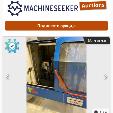
Поднесете аукција
Мал оглас
1
/
6