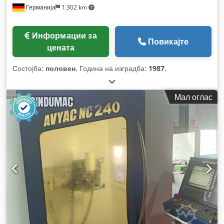
Германија
1.302 km
Информации за
Повикајте
цената
Состојба:
половен
, Година на изградба:
1987
,
Мал оглас