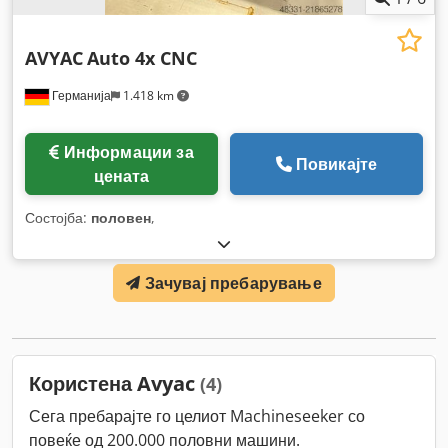
AVYAC
Auto 4x CNC
Германија
1.418 km
Информации за
Повикајте
цената
Состојба:
половен
,
Зачувај пребарување
Користена Avyac
(4)
Сега пребарајте го целиот Machineseeker со
повеќе од 200.000 половни машини.