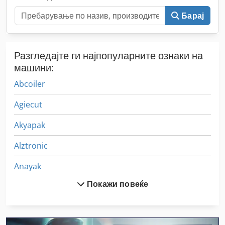
Барај
Разгледајте ги најпопуларните ознаки на
машини:
Abcoiler
Agiecut
Akyapak
Alztronic
Anayak
Покажи повеќе
Angelini
Auerbach