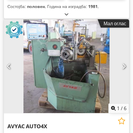
Состојба:
половен
, Година на изградба:
1981
,
Мал оглас
1
/
6
AVYAC
AUTO4X