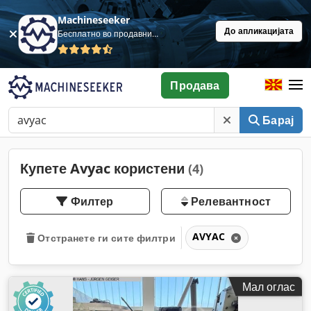
Machineseeker
До апликацијата
Бесплатно во продавница
Продава
Барај
Купете Avyac користени
(4)
Филтер
Релевантност
AVYAC
Отстранете ги сите филтри
Мал оглас