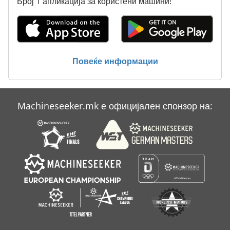
Број 1 апликација за користени машини!
Vacublast
Vqc
Webac
Повеќе информации
Wedevag
Аголна Брзина
Machineseeker.mk е официјален спонзор на:
Видов
Видов Целосно Автоматски