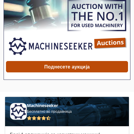
Avia
Avk
Avm Mas 165 S
Avm Струг
Avn
Avola
Поднесете аукција
Gack
Ilmetech
Mcfv
Machineseeker
Metba
Бесплатно во продавница
Takamaz