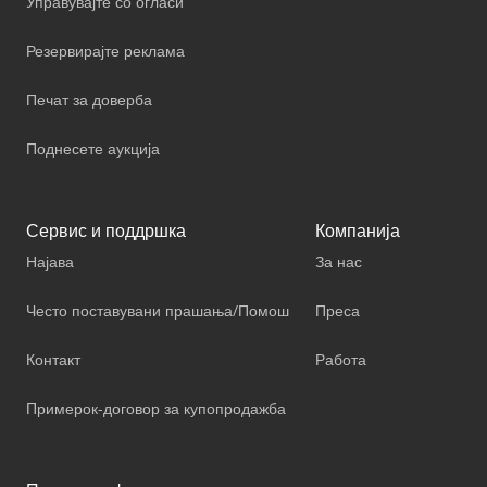
Управувајте со огласи
Резервирајте реклама
Печат за доверба
Поднесете аукција
Сервис и поддршка
Компанија
Најава
За нас
Често поставувани прашања/Помош
Преса
Контакт
Работа
Примерок-договор за купопродажба