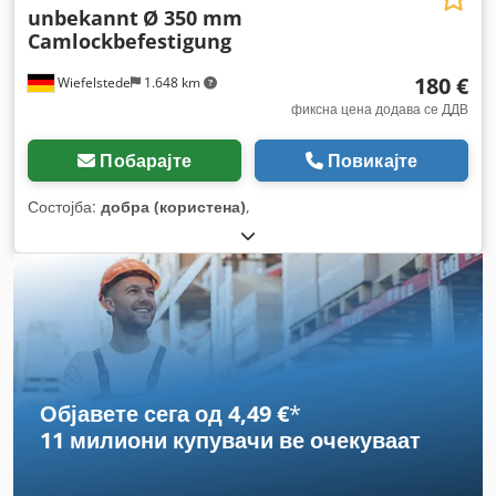
unbekannt
Ø 350 mm
Camlockbefestigung
180 €
Wiefelstede
1.648 km
фиксна цена додава се ДДВ
Побарајте
Повикајте
Состојба:
добра (користена)
,
Објавете сега од 4,49 €
*
11 милиони купувачи
ве очекуваат