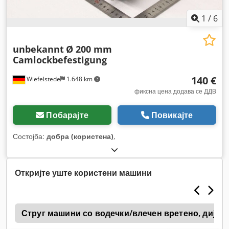
1
/
6
unbekannt
Ø 200 mm
Camlockbefestigung
140 €
Wiefelstede
1.648 km
фиксна цена додава се ДДВ
Побарајте
Повикајте
Состојба:
добра (користена)
,
Откријте уште користени машини
s
Струг машини со водечки/влечен вретено, дијаме