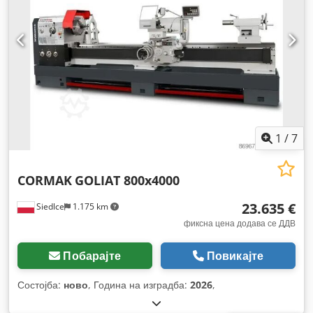
1
/
7
CORMAK
GOLIAT 800x4000
23.635 €
Siedlce
1.175 km
фиксна цена додава се ДДВ
Побарајте
Повикајте
Состојба:
ново
, Година на изградба:
2026
,