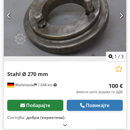
1
/
3
Stahl
Ø 270 mm
100 €
Wiefelstede
1.648 km
фиксна цена додава се ДДВ
Побарајте
Повикајте
Состојба:
добра (користена)
,