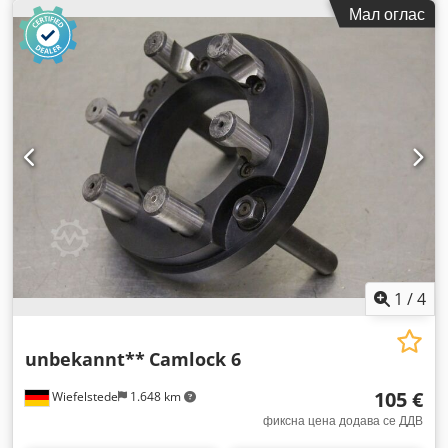
Мал оглас
1
/
4
unbekannt**
Camlock 6
105 €
Wiefelstede
1.648 km
фиксна цена додава се ДДВ