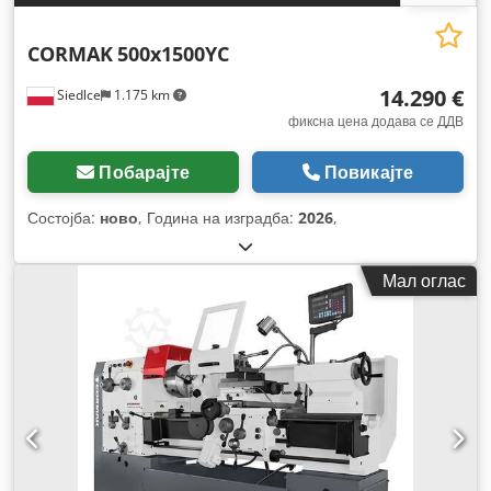
CORMAK
500x1500YC
14.290 €
Siedlce
1.175 km
фиксна цена додава се ДДВ
Побарајте
Повикајте
Состојба:
ново
, Година на изградба:
2026
,
Мал оглас