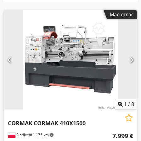
Мал оглас
1
/
8
CORMAK
CORMAK 410X1500
7.999 €
Siedlce
1.175 km