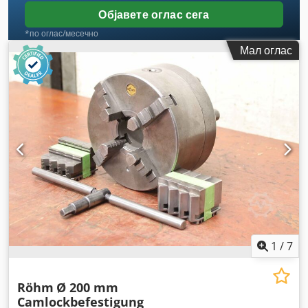
Објавете оглас сега
*по оглас/месечно
Мал оглас
1
/
7
Röhm
Ø 200 mm
Camlockbefestigung