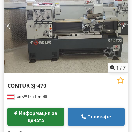
970 мм
, вкупна висина:
1.250 мм
, максимална брзина на
вретеното:
2.000 обр/мин
, брзина на вретено (мин.):
25
обр/мин
, метрички навојни чекори:
39
, тип на влезен
струја:
трифазен
, вкупна тежина:
1.170 кг
, носач на
пинолот:
MK 4
, носач на вретено:
MK 4
,
1
/
7
CONTUR
SJ-470
Ladis
1.071 km
Информации за
Повикајте
цената