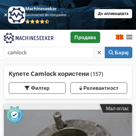
Machineseeker
До апликацијата
Бесплатно во продавница
Продава
Барај
Купете Camlock користени
(157)
Филтер
Релевантност
Мал оглас