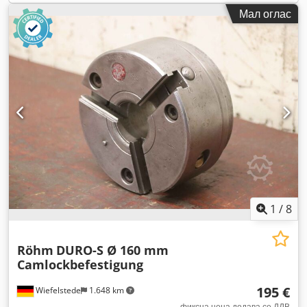
Мал оглас
1
/
8
Röhm
DURO-S Ø 160 mm
Camlockbefestigung
195 €
Wiefelstede
1.648 km
фиксна цена додава се ДДВ