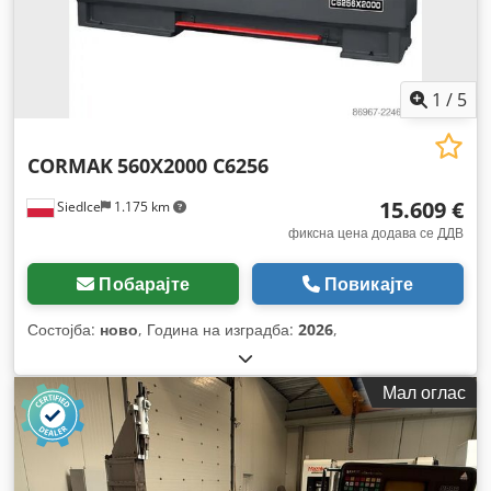
1
/
5
CORMAK
560X2000 C6256
15.609 €
Siedlce
1.175 km
фиксна цена додава се ДДВ
Побарајте
Повикајте
Состојба:
ново
, Година на изградба:
2026
,
Мал оглас