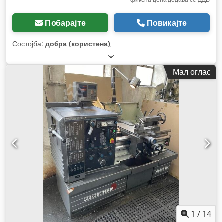
Побарајте
Повикајте
Состојба:
добра (користена)
,
Мал оглас
1
/
14