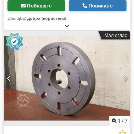
Побарајте
Повикајте
Состојба:
добра (користена)
,
Мал оглас
1
/
7