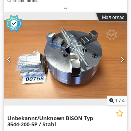
Состојба:
ново
,
Мал оглас
1
/
4
Unbekannt/Unknown
BISON Typ
3544-200-5P / Stahl