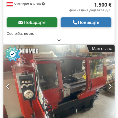
1.500 €
Австрија
837 km
фиксна цена додава се ДДВ
Побарајте
Повикајте
Состојба:
ново
,
Мал оглас