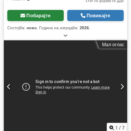
EXW VB додава се ДДВ
Побарајте
Повикајте
Состојба:
ново
, Година на изградба:
2026
,
Мал оглас
1
/
7