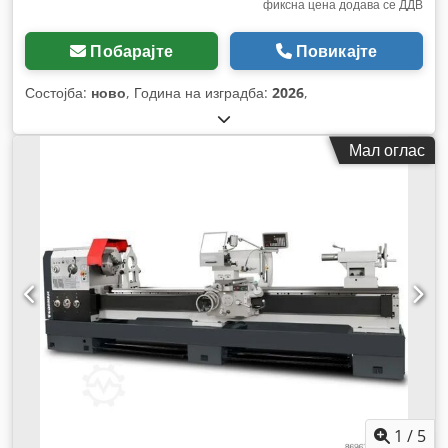
фиксна цена додава се ДДВ
Побарајте
Повикајте
Состојба:
ново
, Година на изградба:
2026
,
Мал оглас
1
/
5