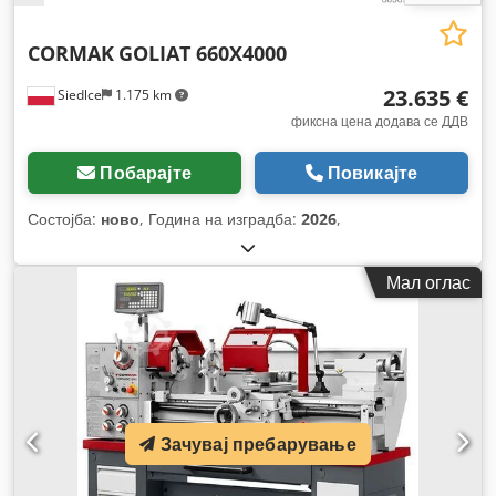
CORMAK
GOLIAT 660X4000
23.635 €
Siedlce
1.175 km
фиксна цена додава се ДДВ
Побарајте
Повикајте
Состојба:
ново
, Година на изградба:
2026
,
Мал оглас
Зачувај пребарување