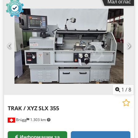
Мал оглас
1
/
8
TRAK / XYZ
SLX 355
Brügg
1.303 km
Информации за