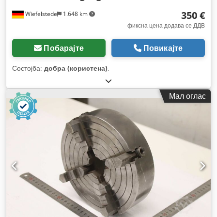
350 €
Wiefelstede
1.648 km
фиксна цена додава се ДДВ
Побарајте
Повикајте
Состојба:
добра (користена)
,
Мал оглас