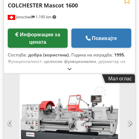
COLCHESTER
Mascot 1600
Jonschwil
1.195 km
Информации за
Повикајте
цената
Состојба:
добра (користена)
, Година на изградба:
1995
,
Функционалност:
целосно функционален
, дијаметар на
стругање над попречниот супорт:
267 мм
, отвор на
вретеното:
76 мм
, висина на центарот:
228 мм
, ширина во
Мал оглас
центарот:
1.500 мм
, потег со перо:
229 мм
, пречник на
вретеното:
75 мм
, вкупна должина:
3.030 мм
, вкупна
ширина:
1.200 мм
, вкупна висина:
2.000 мм
, максимална
брзина на вртење:
1.600 обр/мин
, ротациона брзина
(мин.):
20 обр/мин
, вкупна тежина:
2.300 кг
,