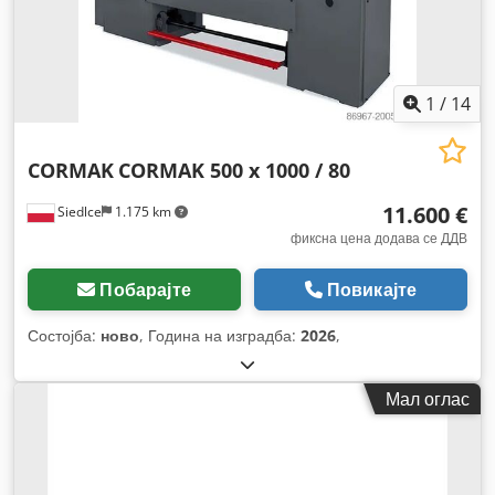
1
/
14
CORMAK
CORMAK 500 x 1000 / 80
11.600 €
Siedlce
1.175 km
фиксна цена додава се ДДВ
Побарајте
Повикајте
Состојба:
ново
, Година на изградба:
2026
,
Мал оглас