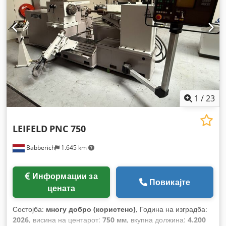
1
/
23
LEIFELD
PNC 750
Babberich
1.645 km
Информации за
Повикајте
цената
Состојба:
многу добро (користено)
, Година на изградба:
2026
, висина на центарот:
750 мм
, вкупна должина:
4.200