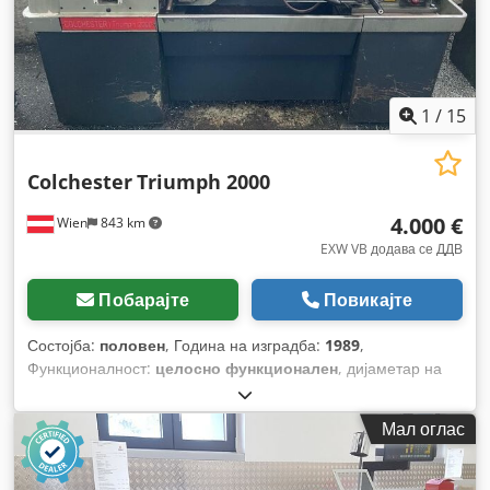
1
/
15
Colchester
Triumph 2000
4.000 €
Wien
843 km
EXW VB додава се ДДВ
Побарајте
Повикајте
Состојба:
половен
, Година на изградба:
1989
,
Функционалност:
целосно функционален
, дијаметар на
стругање над попречниот супорт:
240 мм
, отвор на
вретеното:
54 мм
, пречник на стругање:
390 мм
, пречник на
Мал оглас
вртење над лежиштето на санките:
390 мм
, висина на
центарот:
190 мм
, должина на стругање:
750 мм
, потег со
перо:
155 мм
, вкупна должина:
1.950 мм
, вкупна ширина: