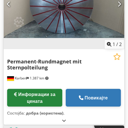
1
/
2
Permanent-Rundmagnet
mit
Sternpolteilung
Karben
1.387 km
Информации за
Повикајте
цената
Состојба:
добра (користена)
,