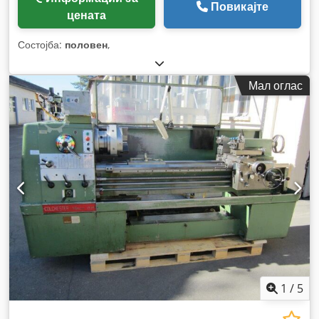
Повикајте
цената
Состојба:
половен
,
Мал оглас
1
/
5