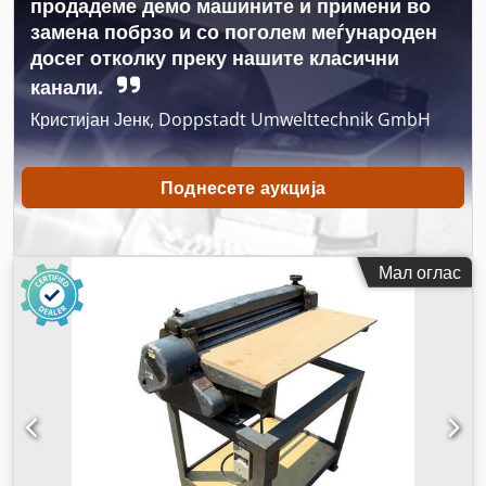
продадеме демо машините и примени во
замена побрзо и со поголем меѓународен
досег отколку преку нашите класични
канали.
Кристијан Јенк, Doppstadt Umwelttechnik GmbH
Поднесете аукција
Мал оглас