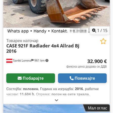
1
/
15
Товарен наточар
CASE
921F Radlader 4x4 Allrad Bj
2016
32.900 €
Sankt Lorenz
961 km
фиксна цена додава се ДДВ
Побарајте
Повикајте
Состојба:
половен
, Година на изградба:
2016
, работни
часови:
11.604 h
, Опрема:
погон на сите тркала
,
Мал оглас