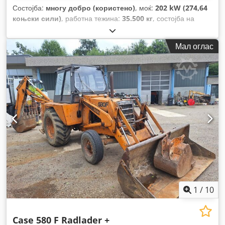
Состојба:
многу добро (користено)
, моќ:
202 kW (274,64
коњски сили)
, работна тежина:
35.500 кг
, состојба на
синџирот:
70 процент
, Година на изградба:
2006
, работни
часови:
9.139 h
, Опрема:
клима уред
,
Мал оглас
1
/
10
Case 580 F Radlader +