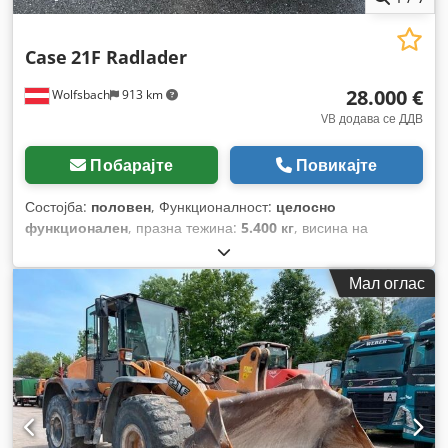
Case
21F Radlader
28.000 €
Wolfsbach
913 km
VB додава се ДДВ
Побарајте
Повикајте
Состојба:
половен
, Функционалност:
целосно
функционален
, празна тежина:
5.400 кг
, висина на
подигнување:
2.490 мм
, Година на изградба:
2014
, работни
часови:
2.081 h
, вкупна должина:
5.550 мм
, градежна
Мал оглас
височина:
2.500 мм
, тип на погон:
Diesel Motor
, градежна
ширина:
1.950 мм
,