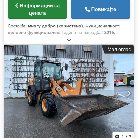
Информации за
Повикајте
цената
Состојба:
многу добро (користено)
, Функционалност:
целосно функционален
, Година на изградба:
2016
,
работни часови:
11.500 h
,
Мал оглас
1
/
7