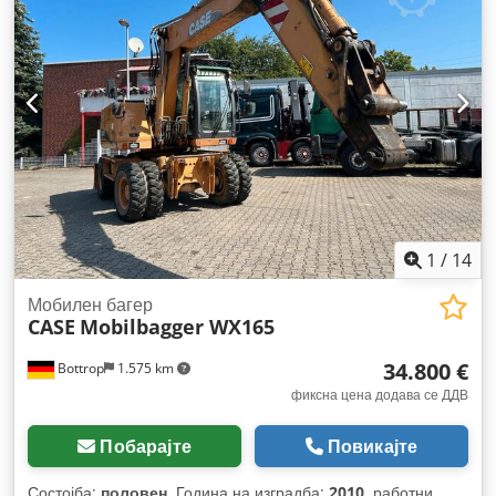
1
/
14
Мобилен багер
CASE
Mobilbagger WX165
34.800 €
Bottrop
1.575 km
фиксна цена додава се ДДВ
Побарајте
Повикајте
Состојба:
половен
, Година на изградба:
2010
, работни