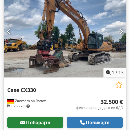
1
/
13
Case
CX330
32.500 €
Zimmern ob Rottweil
1.265 km
фиксна цена додава се ДДВ
Побарајте
Повикајте