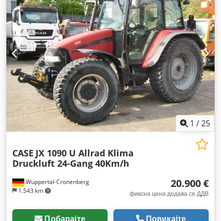
1
/
25
CASE
JX 1090 U Allrad Klima
Druckluft 24-Gang 40Km/h
20.900 €
Wuppertal-Cronenberg
1.543 km
фиксна цена додава се ДДВ
Побарајте
Повикајте