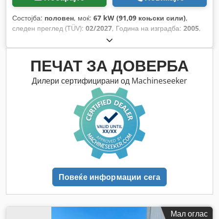
Состојба:
половен
, моќ:
67 kW (91,09 коњски сили)
,
следен преглед (TÜV):
02/2027
, Година на изградба:
2005
,
работни часови:
9.560 h
, Опрема:
кабина, клима уред,
погон на сите тркала
,
ПЕЧАТ ЗА ДОВЕРБА
Дилери сертифицирани од Machineseeker
Повеќе информации сега
Мал оглас