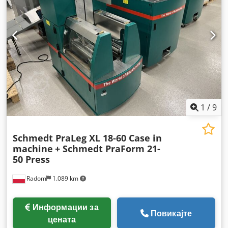
1
/
9
Schmedt PraLeg XL 18-60 Case in
machine
+ Schmedt PraForm 21-
50 Press
Radom
1.089 km
Информации за
Повикајте
цената