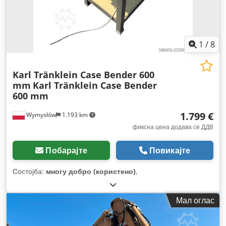
1
/
8
Karl Tränklein Case Bender 600
mm
Karl Tränklein Case Bender
600 mm
1.799 €
Wymysłów
1.193 km
фиксна цена додава се ДДВ
Побарајте
Повикајте
Состојба:
многу добро (користено)
,
Мал оглас