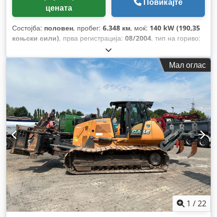
Повикајте
цената
Состојба:
половен
, пробег:
6.348 км
, моќ:
140 kW (190,35
коњски сили)
, прва регистрација:
08/2004
, тип на гориво:
дизел
, Година на изградба:
2004
,
Мал оглас
1
/
22