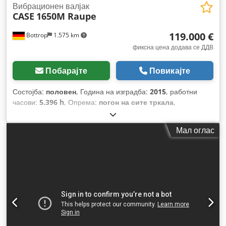
Вибрационен валјак
CASE
1650M Raupe
119.000 €
Bottrop
1.575 km
фиксна цена додава се ДДВ
Побарајте
Повикајте
Состојба:
половен
, Година на изградба:
2015
, работни
часови:
5.396 h
, Опрема:
погон на сите тркала
,
Мал оглас