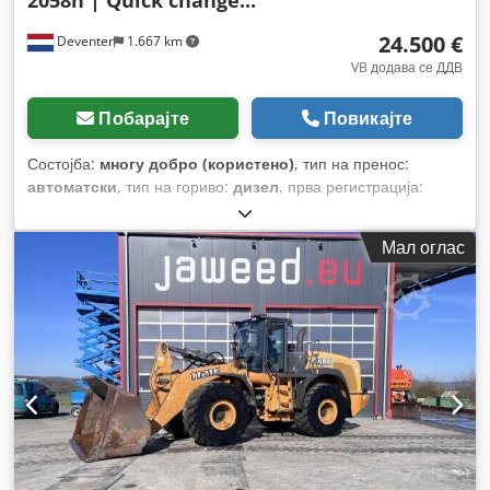
2058h | Quick change...
24.500 €
Deventer
1.667 km
VB додава се ДДВ
Побарајте
Повикајте
Состојба:
многу добро (користено)
, тип на пренос:
автоматски
, тип на гориво:
дизел
, прва регистрација:
06/2016
, Година на изградба:
2016
, работни часови:
2.058
h
, Опрема:
кабина
,
Мал оглас