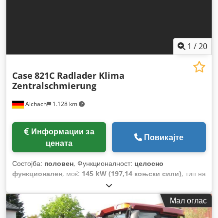
1
/
20
Case
821C Radlader Klima
Zentralschmierung
Aichach
1.128 km
Информации за
Повикајте
цената
Состојба:
половен
, Функционалност:
целосно
функционален
, моќ:
145 kW (197,14 коњски сили)
, тип на
гориво:
дизел
, боја:
злато
, работна тежина:
18.000 кг
,
Година на изградба:
2000
, работни часови:
8.000 h
,
Мал оглас
Опрема:
кабина, клима уред, централизирана система
за подмачкување
,