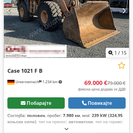
1
/
15
Case
1021 F B
69.000 €
Untersteinach
1.234 km
79.000 €
фиксна цена додава се ДДВ
Побарајте
Повикајте
Состојба:
половен
, пробег:
7.980 км
, моќ:
239 kW (324,95
коњски сили)
, тип на пренос:
автоматски
, тип на гориво:
дизел
, боја:
жолта
, прва регистрација:
01/2013
, Година на