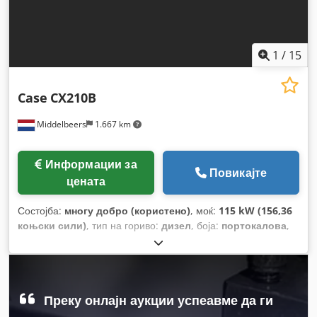
1
/
15
Case
CX210B
Middelbeers
1.667 km
Информации за
Повикајте
цената
Состојба:
многу добро (користено)
, моќ:
115 kW (156,36
коњски сили)
, тип на гориво:
дизел
, боја:
портокалова
,
прва регистрација:
07/2013
, Година на изградба:
2012
,
работни часови:
15.109 h
,
Преку онлајн аукции успеавме да ги