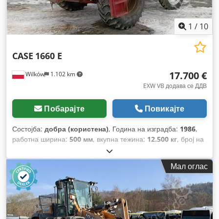
1
/
10
CASE
1660 E
17.700 €
Wilków
1.102 km
EXW VB додава се ДДВ
Побарајте
Повикајте
Состојба:
добра (користена)
, Година на изградба:
1986
,
работна ширина:
500 мм
, вкупна тежина:
12.500 кг
, број на
машина/возило:
017128
,
Мал оглас