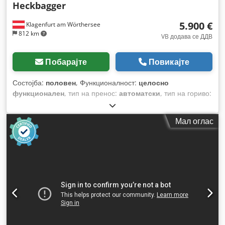
Heckbagger
5.900 €
Klagenfurt am Wörthersee
812 km
VB додава се ДДВ
Побарајте
Повикајте
Состојба:
половен
, Функционалност:
целосно
функционален
, тип на пренос:
автоматски
, тип на гориво:
дизел
, работна тежина:
7.500 кг
, конфигурација на оските:
4x2
, прва регистрација:
10/1977
, Година на изградба:
1977
,
Мал оглас
Опрема:
хидраулични системи
,