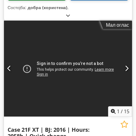
Состојба:
добра (користена)
,
Мал оглас
1
/
15
Case
21F XT | BJ: 2016 | Hours: