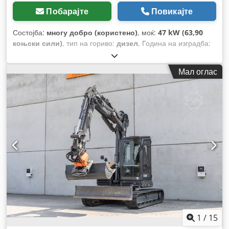
Побарајте
Повикајте
Состојба:
многу добро (користено)
, моќ:
47 kW (63,90
коњски сили)
, тип на гориво:
дизел
, Година на изградба:
2012
, работни часови:
1.060 h
,
Мал оглас
1
/
15