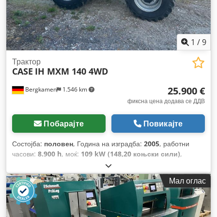
1
/
9
Трактор
CASE
IH MXM 140 4WD
25.900 €
Bergkamen
1.546 km
фиксна цена додава се ДДВ
Побарајте
Повикајте
Состојба:
половен
, Година на изградба:
2005
, работни
часови:
8.900 h
, моќ:
109 kW (148,20 коњски сили)
,
Опрема:
ABS, кабина, клима уред, погон на сите тркала
,
Мал оглас