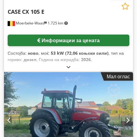
CASE
CX 105 E
Moerbeke-Waas
1.725 km
Информации за цената
Состојба:
ново
, моќ:
53 kW (72,06 коњски сили)
, тип на
гориво:
дизел
, Година на изградба:
2026
,
Мал оглас