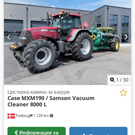
1
/
30
Цистерна камион за вакуум
Case
MXM190 / Samson Vacuum
Cleaner 8000 L
Padborg
1.729 km
Информации за