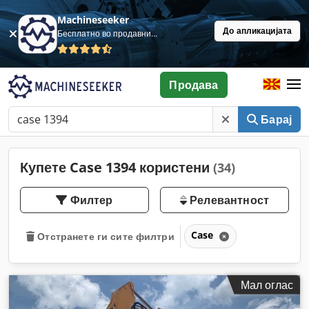
Machineseeker
До апликацијата
Бесплатно во продавница
Продава
Барај
Купете Case 1394 користени
(34)
Филтер
Релевантност
Case
Отстранете ги сите филтри
Мал оглас