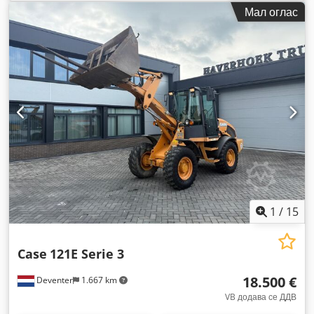
изградба:
2013
, Опрема:
клима уред
,
Мал оглас
1
/
15
Case
121E Serie 3
18.500 €
Deventer
1.667 km
VB додава се ДДВ