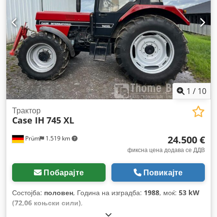
1
/
10
Трактор
Case IH
745 XL
24.500 €
Prüm
1.519 km
фиксна цена додава се ДДВ
Побарајте
Повикајте
Состојба:
половен
, Година на изградба:
1988
, моќ:
53 kW
(72,06 коњски сили)
,