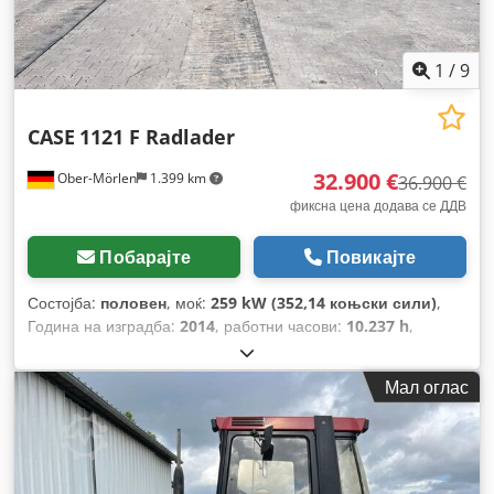
1
/
9
CASE
1121 F Radlader
32.900 €
Ober-Mörlen
1.399 km
36.900 €
фиксна цена додава се ДДВ
Побарајте
Повикајте
Состојба:
половен
, моќ:
259 kW (352,14 коњски сили)
,
Година на изградба:
2014
, работни часови:
10.237 h
,
Мал оглас