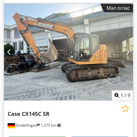
Мал оглас
1
/
9
Case
CX145C SR
Sindelfingen
1.275 km