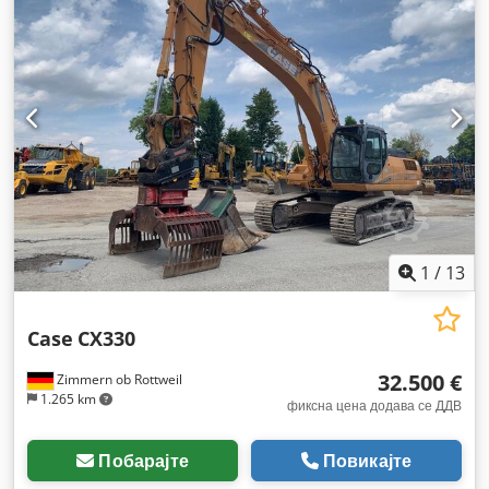
1
/
13
Case
CX330
32.500 €
Zimmern ob Rottweil
1.265 km
фиксна цена додава се ДДВ
Побарајте
Повикајте