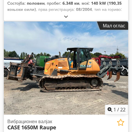
Состојба:
половен
, пробег:
6.348 км
, моќ:
140 kW (190,35
коњски сили)
, прва регистрација:
08/2004
, тип на гориво:
дизел
, Година на изградба:
2004
,
Мал оглас
1
/
22
Вибрационен валјак
CASE
1650M Raupe