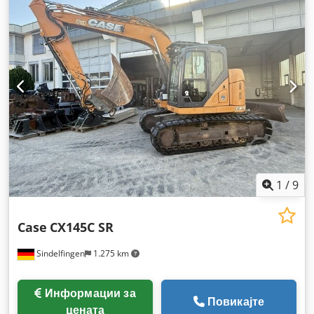
1
/
9
Case
CX145C SR
Sindelfingen
1.275 km
Информации за
Повикајте
цената