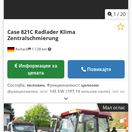
1
/
20
Case
821C Radlader Klima
Zentralschmierung
Aichach
1.128 km
Информации за
Повикајте
цената
Состојба:
половен
, Функционалност:
целосно
функционален
, моќ:
145 kW (197,14 коњски сили)
, тип на
гориво:
дизел
, боја:
злато
, работна тежина:
18.000 кг
,
Година на изградба:
2000
, работни часови:
8.000 h
,
Мал оглас
Опрема:
кабина, клима уред, централизирана система
за подмачкување
,