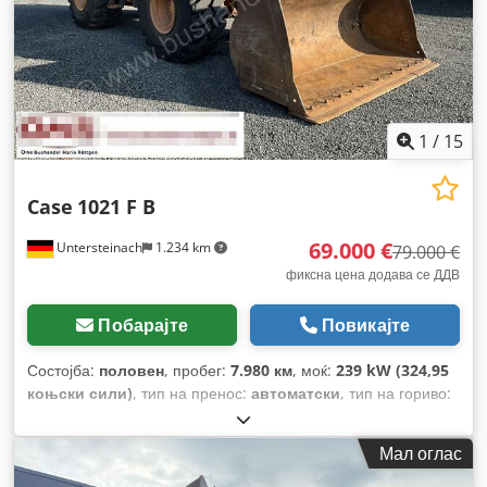
1
/
15
Case
1021 F B
69.000 €
Untersteinach
1.234 km
79.000 €
фиксна цена додава се ДДВ
Побарајте
Повикајте
Состојба:
половен
, пробег:
7.980 км
, моќ:
239 kW (324,95
коњски сили)
, тип на пренос:
автоматски
, тип на гориво:
дизел
, боја:
жолта
, прва регистрација:
01/2013
, Година на
изградба:
2013
, Опрема:
клима уред
,
Мал оглас