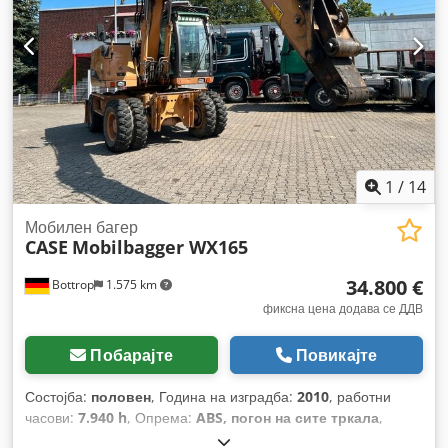
1
/
14
Мобилен багер
CASE
Mobilbagger WX165
34.800 €
Bottrop
1.575 km
фиксна цена додава се ДДВ
Побарајте
Повикајте
Состојба:
половен
, Година на изградба:
2010
, работни
часови:
7.940 h
, Опрема:
ABS, погон на сите тркала
,