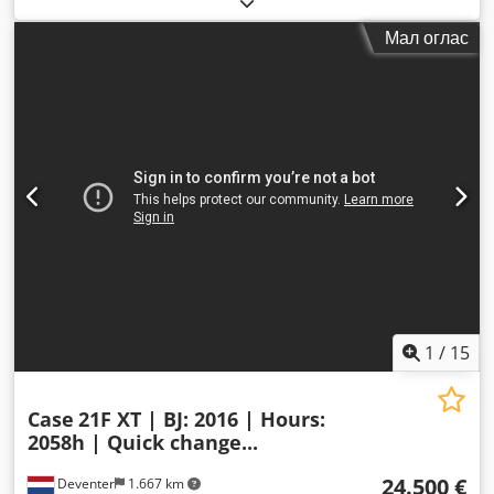
Мал оглас
1
/
15
Case
21F XT | BJ: 2016 | Hours:
2058h | Quick change...
24.500 €
Deventer
1.667 km