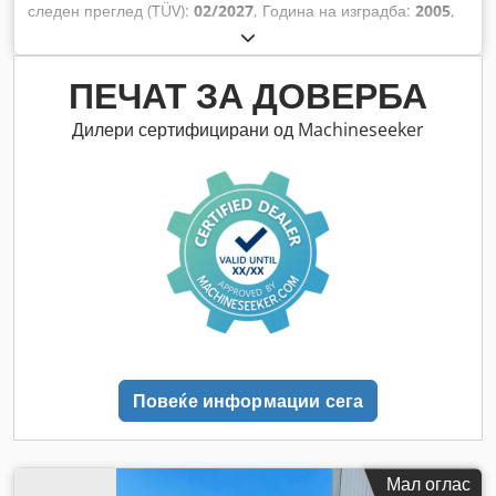
следен преглед (TÜV):
02/2027
, Година на изградба:
2005
,
работни часови:
9.560 h
, Опрема:
кабина, клима уред,
погон на сите тркала
,
ПЕЧАТ ЗА ДОВЕРБА
Дилери сертифицирани од Machineseeker
Повеќе информации сега
Мал оглас