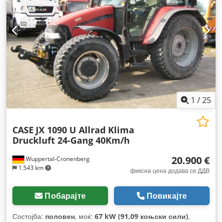
1
/
25
CASE
JX 1090 U Allrad Klima
Druckluft 24-Gang 40Km/h
20.900 €
Wuppertal-Cronenberg
1.543 km
фиксна цена додава се ДДВ
Побарајте
Повикајте
Состојба:
половен
, моќ:
67 kW (91,09 коњски сили)
,