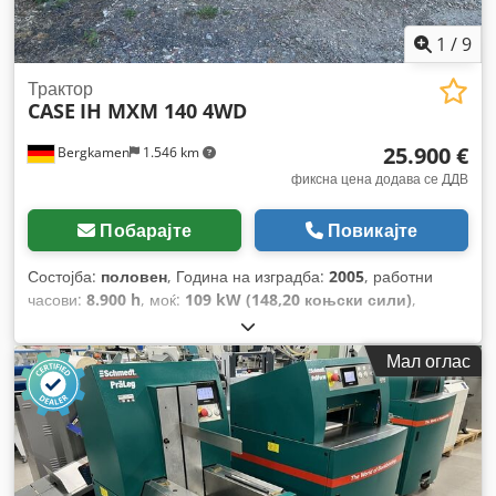
1
/
9
Трактор
CASE
IH MXM 140 4WD
25.900 €
Bergkamen
1.546 km
фиксна цена додава се ДДВ
Побарајте
Повикајте
Состојба:
половен
, Година на изградба:
2005
, работни
часови:
8.900 h
, моќ:
109 kW (148,20 коњски сили)
,
Опрема:
ABS, кабина, клима уред, погон на сите тркала
,
Мал оглас