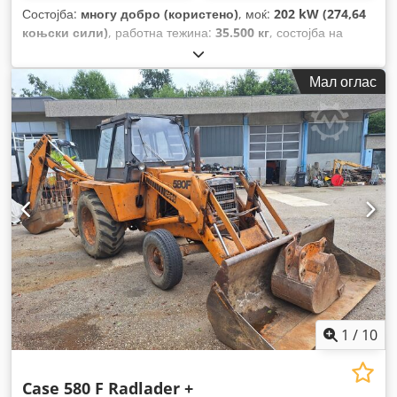
Состојба:
многу добро (користено)
, моќ:
202 kW (274,64
коњски сили)
, работна тежина:
35.500 кг
, состојба на
синџирот:
70 процент
, Година на изградба:
2006
, работни
часови:
9.139 h
, Опрема:
клима уред
,
Мал оглас
1
/
10
Case 580 F Radlader +