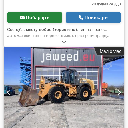
VB додава се ДДВ
Побарајте
Повикајте
Состојба:
многу добро (користено)
, тип на пренос:
автоматски
, тип на гориво:
дизел
, прва регистрација:
06/2016
, Година на изградба:
2016
, работни часови:
2.058
h
, Опрема:
кабина
,
Мал оглас