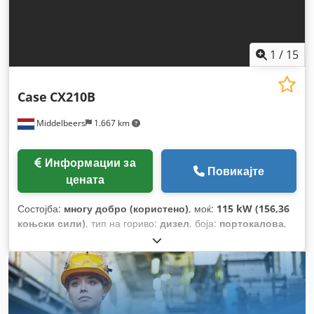
1
/
15
Case
CX210B
Middelbeers
1.667 km
Информации за
Повикајте
цената
Состојба:
многу добро (користено)
, моќ:
115 kW (156,36
коњски сили)
, тип на гориво:
дизел
, боја:
портокалова
,
прва регистрација:
07/2013
, Година на изградба:
2012
,
работни часови:
15.109 h
,