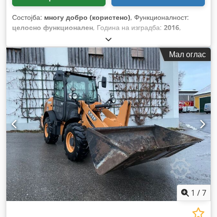
Состојба:
многу добро (користено)
, Функционалност:
целосно функционален
, Година на изградба:
2016
,
работни часови:
11.500 h
,
Мал оглас
1
/
7