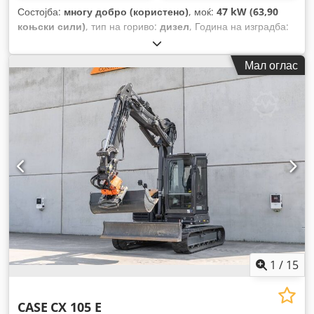
Состојба:
многу добро (користено)
, моќ:
47 kW (63,90
коњски сили)
, тип на гориво:
дизел
, Година на изградба:
2012
, работни часови:
1.060 h
,
Мал оглас
1
/
15
CASE
CX 105 E