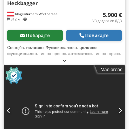
Heckbagger
5.900 €
Klagenfurt am Wörthersee
812 km
VB додава се ДДВ
Побарајте
Повикајте
Состојба:
половен
, Функционалност:
целосно
функционален
, тип на пренос:
автоматски
, тип на гориво:
дизел
, работна тежина:
7.500 кг
, конфигурација на оските:
4x2
, прва регистрација:
10/1977
, Година на изградба:
1977
,
Мал оглас
Опрема:
хидраулични системи
,