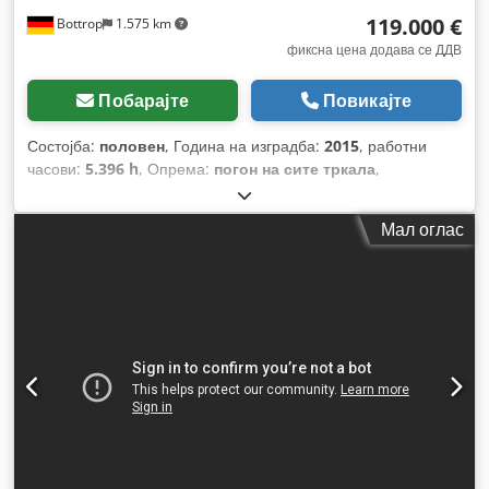
119.000 €
Bottrop
1.575 km
фиксна цена додава се ДДВ
Побарајте
Повикајте
Состојба:
половен
, Година на изградба:
2015
, работни
часови:
5.396 h
, Опрема:
погон на сите тркала
,
Мал оглас