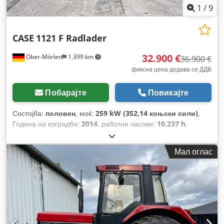
1
/
9
CASE
1121 F Radlader
32.900 €
Ober-Mörlen
1.399 km
36.900 €
фиксна цена додава се ДДВ
Побарајте
Повикајте
Состојба:
половен
, моќ:
259 kW (352,14 коњски сили)
,
Година на изградба:
2014
, работни часови:
10.237 h
,
Мал оглас