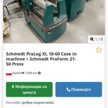
1
/
9
Schmedt PraLeg XL 18-60 Case in
machine
+ Schmedt PraForm 21-
50 Press
Radom
1.089 km
Информации за
Повикајте
цената
Состојба:
добра (користена)
,