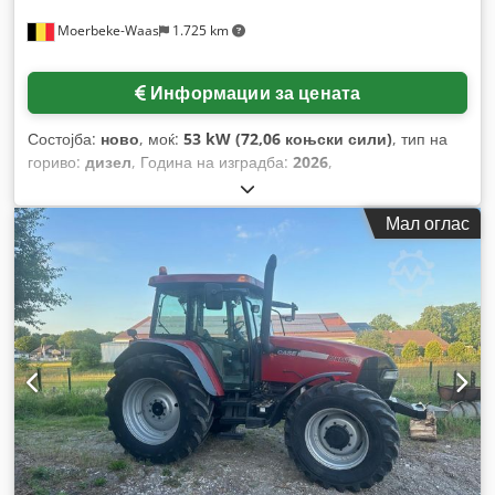
Moerbeke-Waas
1.725 km
Информации за цената
Состојба:
ново
, моќ:
53 kW (72,06 коњски сили)
, тип на
гориво:
дизел
, Година на изградба:
2026
,
Мал оглас