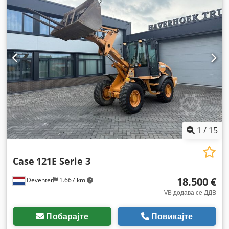
1
/
15
Case
121E Serie 3
18.500 €
Deventer
1.667 km
VB додава се ДДВ
Побарајте
Повикајте