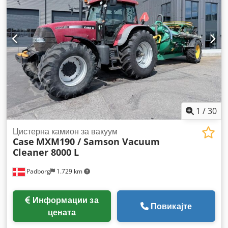
1
/
30
Цистерна камион за вакуум
Case
MXM190 / Samson Vacuum
Cleaner 8000 L
Padborg
1.729 km
Информации за
Повикајте
цената