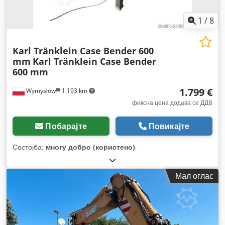
1
/
8
Karl Tränklein Case Bender 600
mm
Karl Tränklein Case Bender
600 mm
1.799 €
Wymysłów
1.193 km
фиксна цена додава се ДДВ
Побарајте
Повикајте
Состојба:
многу добро (користено)
,
Мал оглас