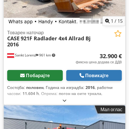
1
/
15
Товарен наточар
CASE
921F Radlader 4x4 Allrad Bj
2016
32.900 €
Sankt Lorenz
961 km
фиксна цена додава се ДДВ
Побарајте
Повикајте
Состојба:
половен
, Година на изградба:
2016
, работни
часови:
11.604 h
, Опрема:
погон на сите тркала
,
Мал оглас