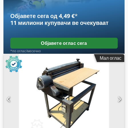
Објавете сега од 4,49 €
*
11 милиони купувачи
ве очекуваат
Објавете оглас сега
*по оглас/месечно
Мал оглас