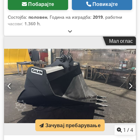
Побарајте
Повикајте
Состојба:
половен
, Година на изградба:
2019
, работни
часови:
1.360 h
,
Мал оглас
Зачувај пребарување
1
/
4