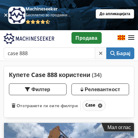
Machineseeker
До апликацијата
Бесплатно во продавница
Продава
Барај
Купете Case 888 користени
(34)
Филтер
Релевантност
Case
Отстранете ги сите филтри
Мал оглас