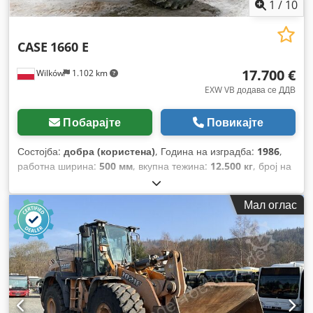
1
/
10
CASE
1660 E
17.700 €
Wilków
1.102 km
EXW VB додава се ДДВ
Побарајте
Повикајте
Состојба:
добра (користена)
, Година на изградба:
1986
,
работна ширина:
500 мм
, вкупна тежина:
12.500 кг
, број на
машина/возило:
017128
,
Мал оглас