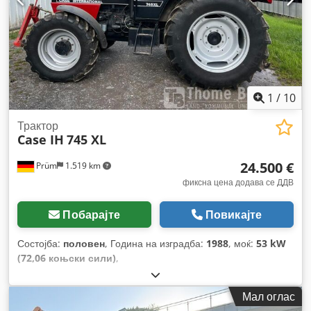
1
/
10
Трактор
Case IH
745 XL
24.500 €
Prüm
1.519 km
фиксна цена додава се ДДВ
Побарајте
Повикајте
Состојба:
половен
, Година на изградба:
1988
, моќ:
53 kW
(72,06 коњски сили)
,
Мал оглас