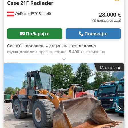
Case
21F Radlader
28.000 €
Wolfsbach
913 km
VB додава се ДДВ
Побарајте
Повикајте
Состојба:
половен
, Функционалност:
целосно
функционален
, празна тежина:
5.400 кг
, висина на
подигнување:
2.490 мм
, Година на изградба:
2014
, работни
часови:
2.081 h
, вкупна должина:
5.550 мм
, градежна
Мал оглас
височина:
2.500 мм
, тип на погон:
Diesel Motor
, градежна
ширина:
1.950 мм
,