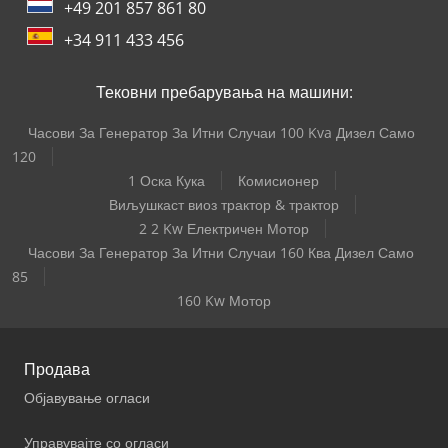
+49 201 857 861 80
+34 911 433 456
Тековни пребарувања на машини:
Часови За Генератор За Итни Случаи 100 Kva Дизел Само
120
1 Оска Кука
Комисионер
Виљушкаст виоз трактор & трактор
2 2 Kw Електричен Мотор
Часови За Генератор За Итни Случаи 160 Ква Дизел Само
85
160 Kw Мотор
Продава
Објавување огласи
Управувајте со огласи