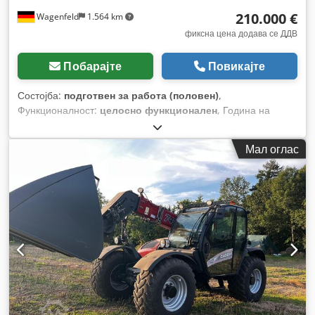
210.000 €
Wagenfeld
1.564 km
фиксна цена додава се ДДВ
Побарајте
Повикајте
Состојба:
подготвен за работа (половен)
,
Функционалност:
целосно функционален
, Година на
изградба:
2017
, работни часови:
1.706 h
, моќ:
366 kW
(497,62 коњски сили)
, тип на гориво:
дизел
, максимална
Мал оглас
брзина:
30 km/h
, прва регистрација:
07/2017
, следен
преглед (TÜV):
07/2026
, димензија на задна гума:
500/85
R24
, број на машина/возило:
YHG233775
, Опрема:
кабина,
клима уред, косачка за силовина, осветлување,
приклучок за приколка
,