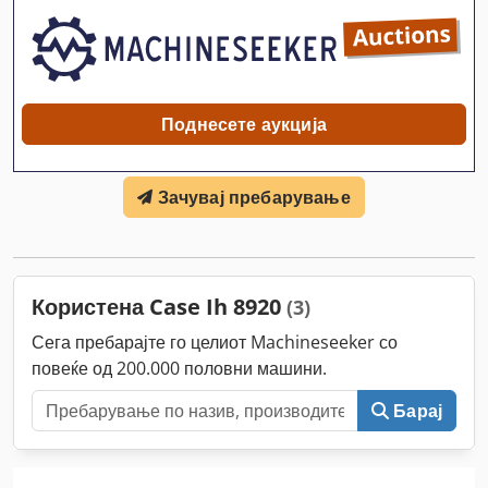
Поднесете аукција
Зачувај пребарување
Користена Case Ih 8920
(3)
Сега пребарајте го целиот Machineseeker со
повеќе од 200.000 половни машини.
Барај