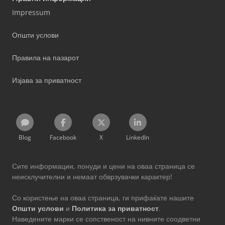
Impressum
Општи услови
Правила на пазарот
Изјава за приватност
Blog
Facebook
X
LinkedIn
Сите информации, понуди и цени на оваа страница се
неисклучителни и немаат обврзувачки карактер!
Со користење на оваа страница, ги прифаќате нашите
Општи услови
и
Политика за приватност
.
Наведените марки се сопственост на нивните соодветни