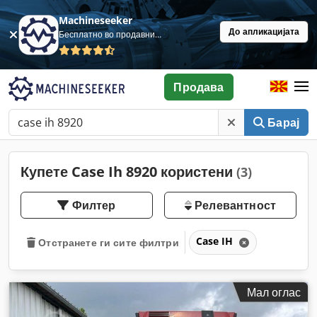
Machineseeker
До апликацијата
Бесплатно во продавница
Продава
Барај
Купете Case Ih 8920 користени
(3)
Филтер
Релевантност
Case IH
Отстранете ги сите филтри
Мал оглас