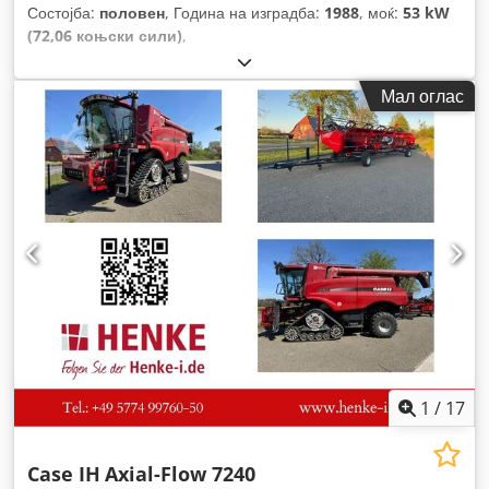
Состојба:
половен
, Година на изградба:
1988
, моќ:
53 kW
(72,06 коњски сили)
,
Мал оглас
1
/
17
Case IH
Axial-Flow 7240