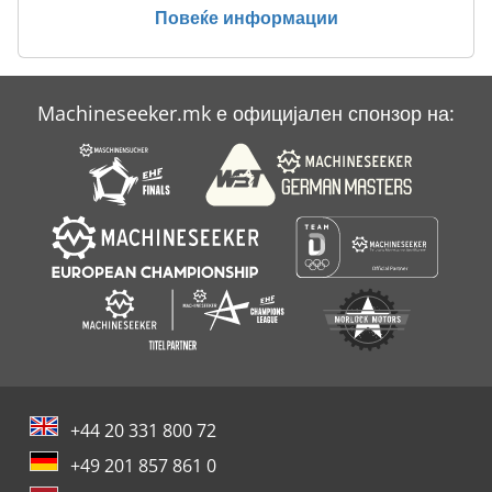
Повеќе информации
Case Ih Cs 94
Case Ih Cvx 1190
Machineseeker.mk е официјален спонзор на:
Case Ih Cvx 1195
Case Ih Maxxum 5120
+44 20 331 800 72
+49 201 857 861 0