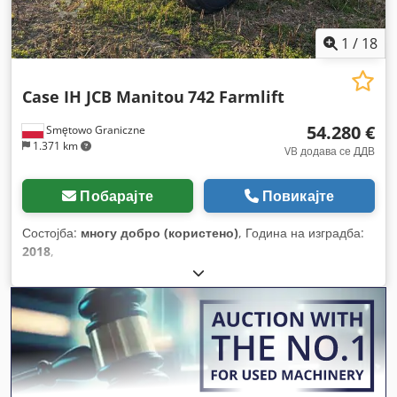
1
/
18
Case IH JCB Manitou
742 Farmlift
54.280 €
Smętowo Graniczne
1.371 km
VB додава се ДДВ
Побарајте
Повикајте
Состојба:
многу добро (користено)
, Година на изградба:
2018
,