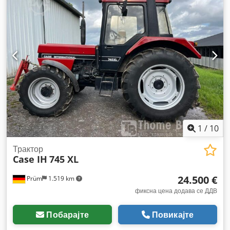
1
/
10
Трактор
Case IH
745 XL
24.500 €
Prüm
1.519 km
фиксна цена додава се ДДВ
Побарајте
Повикајте