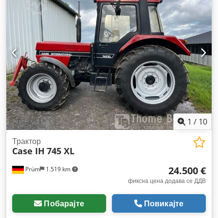
1
/
10
Трактор
Case IH
745 XL
24.500 €
Prüm
1.519 km
фиксна цена додава се ДДВ
Побарајте
Повикајте