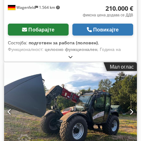
210.000 €
Wagenfeld
1.564 km
фиксна цена додава се ДДВ
Побарајте
Повикајте
Состојба:
подготвен за работа (половен)
,
Функционалност:
целосно функционален
, Година на
изградба:
2017
, работни часови:
1.706 h
, моќ:
366 kW
(497,62 коњски сили)
, тип на гориво:
дизел
, максимална
Мал оглас
брзина:
30 km/h
, прва регистрација:
07/2017
, следен
преглед (TÜV):
07/2026
, димензија на задна гума:
500/85
R24
, број на машина/возило:
YHG233775
, Опрема:
кабина,
клима уред, косачка за силовина, осветлување,
приклучок за приколка
,