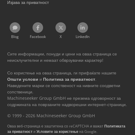
Изјава за приватност
Blog
Facebook
X
LinkedIn
Сите информации, понуди и цени на оваа страница се
неисклучителни и немаат обврзувачки карактер!
Со користење на оваа страница, ги прифаќате нашите
Општи услови
и
Политика за приватност
.
Наведените марки се сопственост на нивните соодветни
сопственици.
Machineseeker Group GmbH не презема одговорност за
содржината на поврзаните надворешни интернет-страници.
© 1999 - 2026 Machineseeker Group GmbH
Оваа веб-страница е заштитена со reCAPTCHA и важат
Политиката
за приватност
и
Условите за користење
на Google.