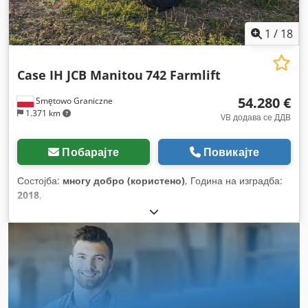
1
/
18
Case IH JCB Manitou
742 Farmlift
54.280 €
Smętowo Graniczne
1.371 km
VB додава се ДДВ
Побарајте
Повикајте
Состојба:
многу добро (користено)
, Година на изградба:
2018
,