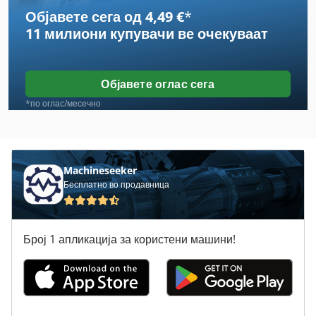
Објавете сега од 4,49 €
*
Case Ih 833 A
11 милиони купувачи
ве очекуваат
Case Ih 844 S
Case Ih 844 Xla
Објавете оглас сега
Case Ih 886
*по оглас/месечно
Case Ih 8920
Case Ih 8930
Machineseeker
Бесплатно во продавница
Case Ih 9180
Case Ih 9230
Број 1 апликација за користени машини!
Case Ih 9280
Case Ih 9330
Case Ih 9370