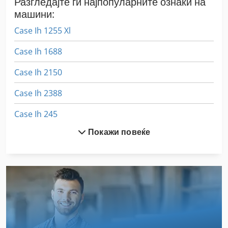
Разгледајте ги најпопуларните ознаки на
машини:
Case Ih 1255 Xl
Case Ih 1688
Case Ih 2150
Case Ih 2388
Case Ih 245
Покажи повеќе
Case Ih 3394
Case Ih 4420
Case Ih 744
Case Ih 745 Xl
Case Ih 745 Xla