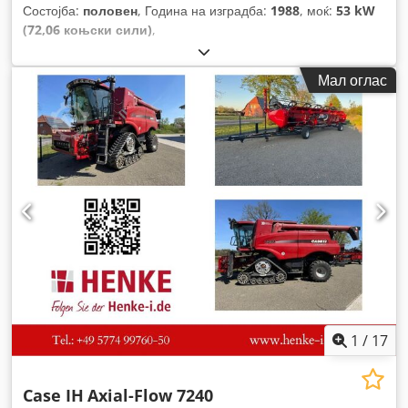
Состојба:
половен
, Година на изградба:
1988
, моќ:
53 kW
(72,06 коњски сили)
,
Мал оглас
1
/
17
Case IH
Axial-Flow 7240