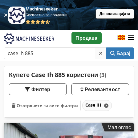
Machineseeker
До апликацијата
Бесплатно во продавница
Продава
Барај
Купете Case Ih 885 користени
(3)
Филтер
Релевантност
Case IH
Отстранете ги сите филтри
Мал оглас