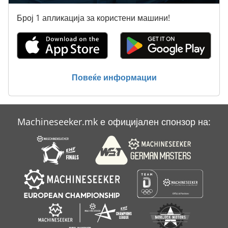
Заоблени Греди
Број 1 апликација за користени машини!
Котел
Мерна Опрема
Пекарска Технологија
Повеќе информации
Складишна Опрема
Фаза
Machineseeker.mk е официјален спонзор на:
Хигиенска Опрема
Хомогенизатор