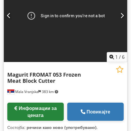
1
/
6
Magurit
FROMAT 053 Frozen
Meat Block Cutter
Mala Vranjska
383 km
Информации за
Повикајте
цената
Состојба:
речиси како ново (употребувано)
,