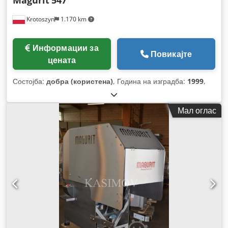
Magurit
547
Krotoszyn
1.170 km
Информации за
Повикајте
цената
Состојба:
добра (користена)
, Година на изградба:
1999
,
Мал оглас