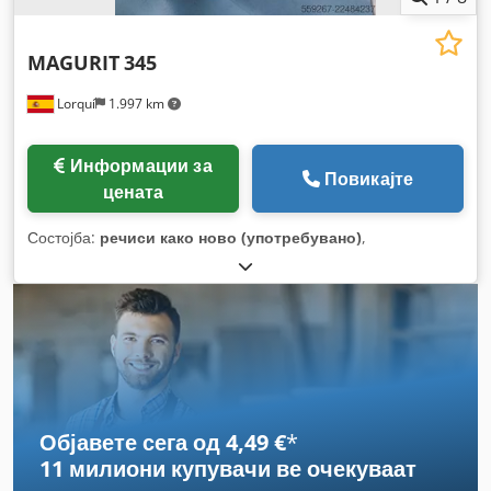
MAGURIT
345
Lorquí
1.997 km
Информации за
Повикајте
цената
Состојба:
речиси како ново (употребувано)
,
Објавете сега од 4,49 €
*
11 милиони купувачи
ве очекуваат