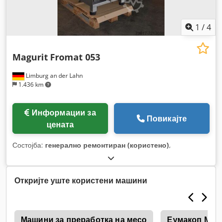
1
/
4
Magurit
Fromat 053
Limburg an der Lahn
1.436 km
Информации за
Повикајте
цената
Состојба:
генерално ремонтиран (користено)
,
Откријте уште користени машини
r
Машини за преработка на месо
Еумакоп Мес