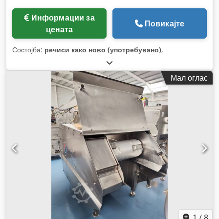
Информации за
Повикајте
цената
Состојба:
речиси како ново (употребувано)
,
Мал оглас
1
/
8