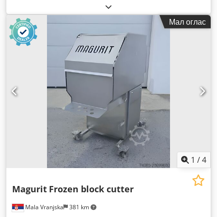
Мал оглас
1
/
4
Magurit
Frozen block cutter
Mala Vranjska
381 km