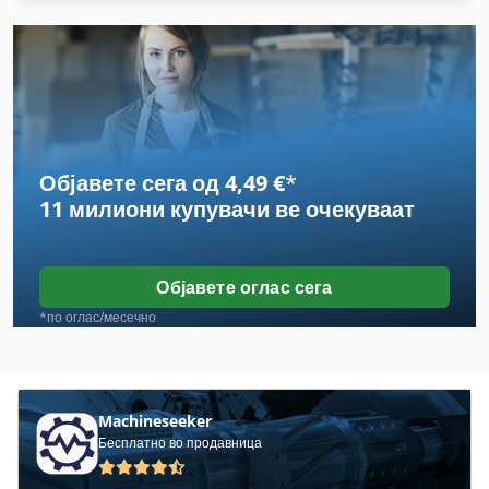
Mehlsilo
Mkn
Perching
Schickert
Објавете сега од 4,49 €
*
Sudhaus
11 милиони купувачи
ве очекуваат
Vemag
Wiesheu
Објавете оглас сега
Агитатор
*по оглас/месечно
Гастроном
Дупчење Опрема
Machineseeker
Бесплатно во продавница
Етикети