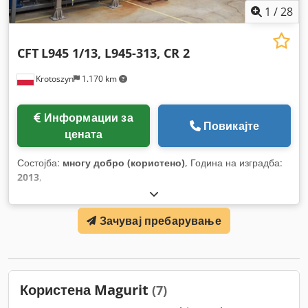
1
/
28
CFT
L945 1/13, L945-313, CR 2
Krotoszyn
1.170 km
Информации за
Повикајте
цената
Состојба:
многу добро (користено)
, Година на изградба:
2013
,
Зачувај пребарување
Користена Magurit
(7)