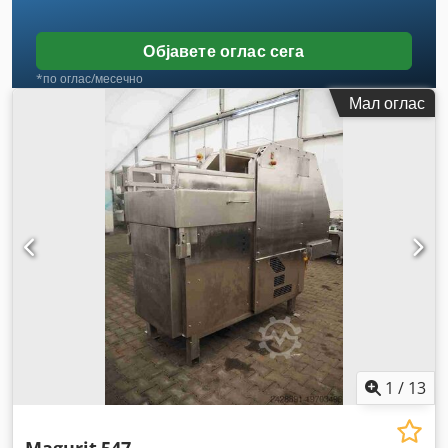
Објавете оглас сега
*по оглас/месечно
Мал оглас
1
/
13