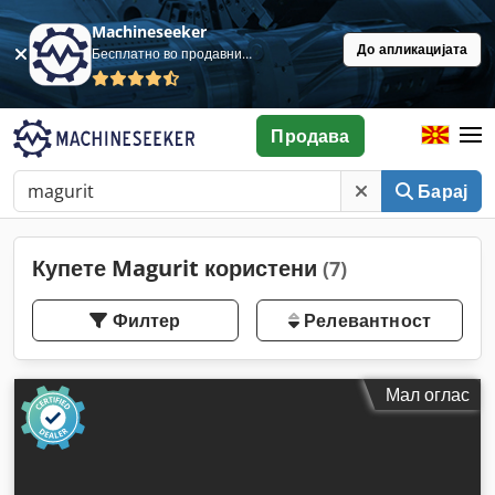
Machineseeker
До апликацијата
Бесплатно во продавница
Продава
Барај
Купете Magurit користени
(7)
Филтер
Релевантност
Мал оглас