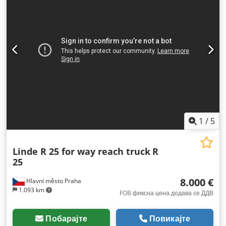
1
/
5
Linde R 25 for way reach truck
R
25
8.000 €
Hlavní město Praha
1.093 km
FOB фиксна цена додава се ДДВ
Побарајте
Повикајте