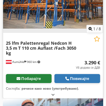
1
/
8
25 lfm Palettenregal Nedcon H
3,5 m
T 110 cm Auflast /Fach 3050
kg
3.290 €
Aumühle
960 km
VB додава се ДДВ
Побарајте
Повикајте
Состојба:
речиси како ново (употребувано)
,