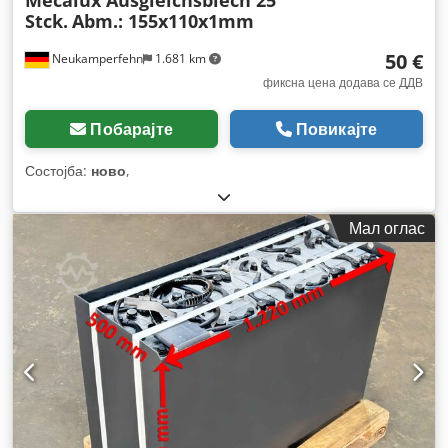
Mecalux Ausgleichsblech 25
Stck.
Abm.: 155x110x1mm
50 €
Neukamperfehn
1.681 km
фиксна цена додава се ДДВ
Побарајте
Повикајте
Состојба:
ново
,
Мал оглас