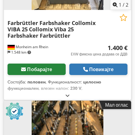
1
/
2
Farbrüttler Farbshaker Collomix
VIBA 25
Collomix Viba 25
Farbshaker Farbrüttler
1.400 €
Monheim am Rhein
1.548 km
EXW фиксна цена додава се ДДВ
Побарајте
Повикајте
Состојба:
половен
, Функционалност:
целосно
функционален
, влезен напон:
230 V
,
Мал оглас