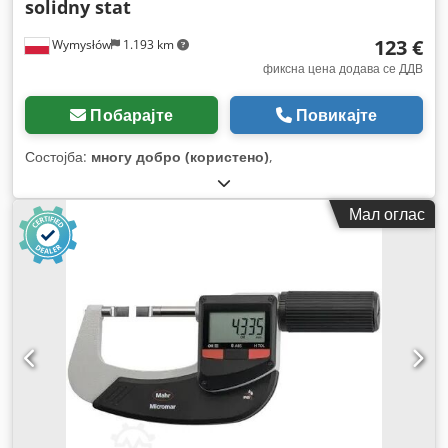
solidny stat
123 €
Wymysłów
1.193 km
фиксна цена додава се ДДВ
Побарајте
Повикајте
Состојба:
многу добро (користено)
,
Мал оглас