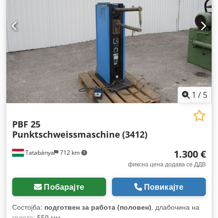
1
/
5
PBF 25
Punktschweissmaschine
(3412)
1.300 €
Tatabánya
712 km
фиксна цена додава се ДДВ
Побарајте
Повикајте
Состојба:
подготвен за работа (половен)
, длабочина на
грлото:
550 мм
,