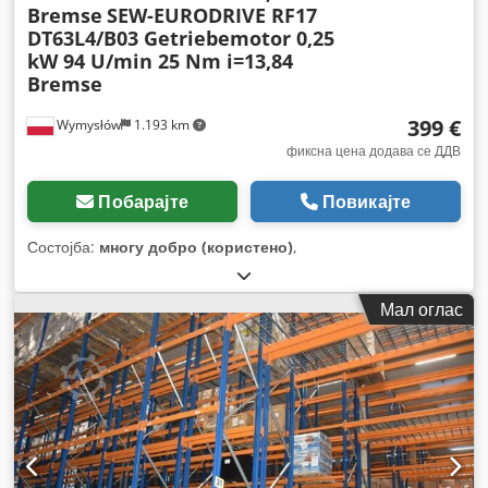
Bremse
SEW-EURODRIVE RF17
DT63L4/B03 Getriebemotor 0,25
kW 94 U/min 25 Nm i=13,84
Bremse
399 €
Wymysłów
1.193 km
фиксна цена додава се ДДВ
Побарајте
Повикајте
Состојба:
многу добро (користено)
,
Мал оглас