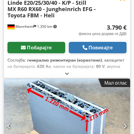
Linde E20/25/30/40 - K/P - Still
MX
R60 RX60 - Jungheinrich EFG -
Toyota FBM - Heli
3.790 €
Mannheim
1.350 km
фиксна цена додава се ДДВ
Побарајте
Повикајте
Состојба:
генерално ремонтиран (користено)
, капацитет
на батеријата:
620 Ах
, напон на батеријата:
80 V
, вкупна
висина:
784 мм
, вкупна должина:
1.025 мм
, вкупна ширина:
708 мм
,
Мал оглас