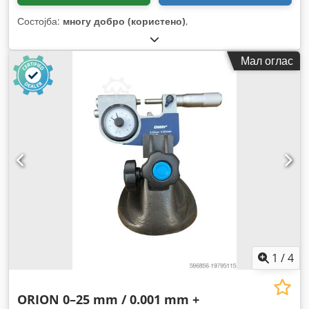
Состојба:
многу добро (користено)
,
Мал оглас
1
/
4
ORION 0–25 mm / 0.001 mm +