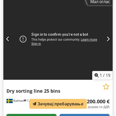
Мал оглас
1
/
19
Dry sorting line 25 bins
200.000 €
Kalmar
1.720 km
Зачувај пребарување
фиксна цена додава се ДДВ