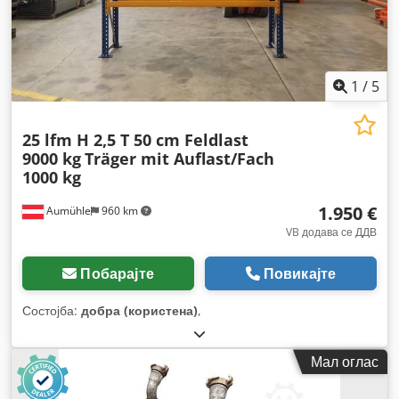
1
/
5
25 lfm H 2,5 T 50 cm Feldlast
9000 kg
Träger mit Auflast/Fach
1000 kg
1.950 €
Aumühle
960 km
VB додава се ДДВ
Побарајте
Повикајте
Состојба:
добра (користена)
,
Мал оглас