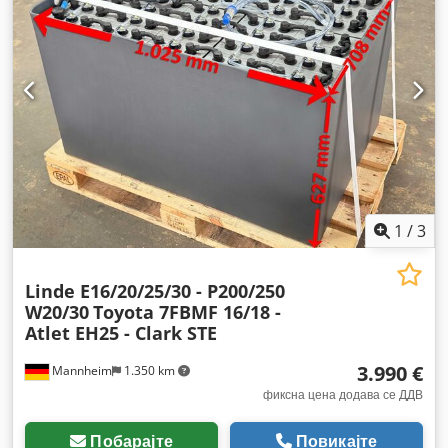
1
/
3
Linde E16/20/25/30 - P200/250
W20/30
Toyota 7FBMF 16/18 -
Atlet EH25 - Clark STE
3.990 €
Mannheim
1.350 km
фиксна цена додава се ДДВ
Побарајте
Повикајте