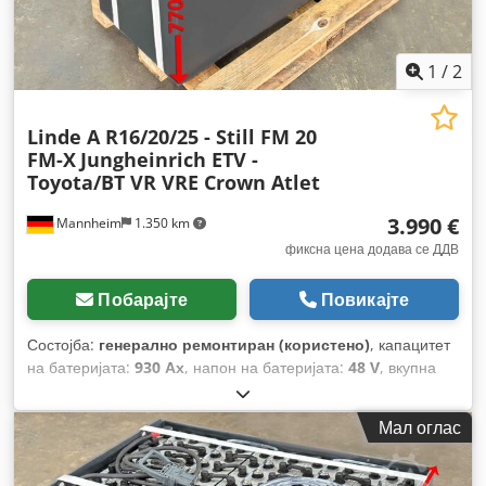
1
/
2
Linde A R16/20/25 - Still FM 20
FM-X
Jungheinrich ETV -
Toyota/BT VR VRE Crown Atlet
3.990 €
Mannheim
1.350 km
фиксна цена додава се ДДВ
Побарајте
Повикајте
Состојба:
генерално ремонтиран (користено)
, капацитет
на батеријата:
930 Ах
, напон на батеријата:
48 V
, вкупна
висина:
770 мм
, вкупна должина:
1.220 мм
, вкупна ширина:
500 мм
,
Мал оглас