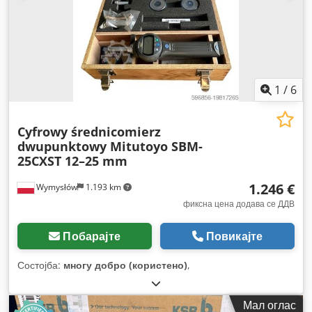
1
/
6
Cyfrowy średnicomierz
dwupunktowy Mitutoyo SBM-
25CXST 12–25 mm
1.246 €
Wymysłów
1.193 km
фиксна цена додава се ДДВ
Побарајте
Повикајте
Состојба:
многу добро (користено)
,
Мал оглас