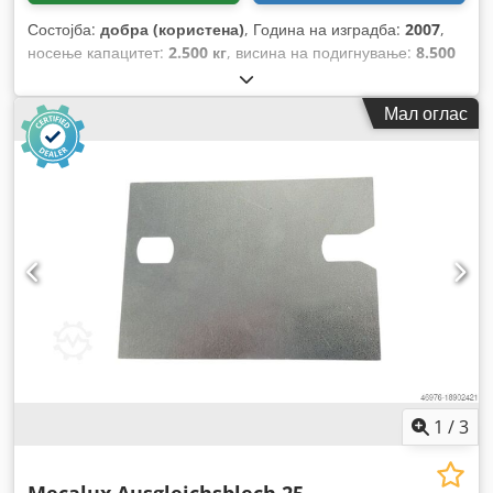
Состојба:
добра (користена)
, Година на изградба:
2007
,
носење капацитет:
2.500 кг
, висина на подигнување:
8.500
мм
, модел на батерија:
electric
,
Мал оглас
1
/
3