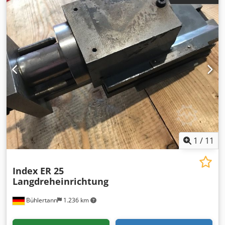
1
/
11
Index ER 25
Langdreheinrichtung
Bühlertann
1.236 km