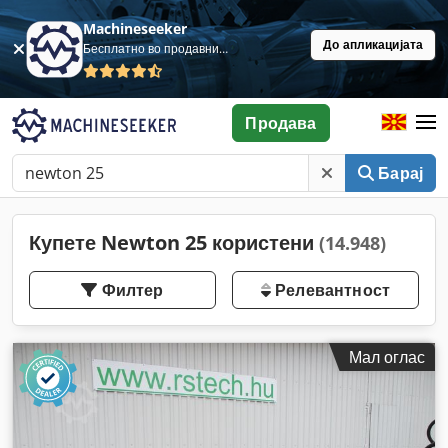
Machineseeker
До апликацијата
Бесплатно во продавница
Продава
Барај
Купете Newton 25 користени
(14.948)
Филтер
Релевантност
Мал оглас