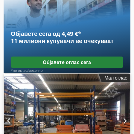
Објавете сега од 4,49 €
*
11 милиони купувачи
ве очекуваат
Објавете оглас сега
*по оглас/месечно
Мал оглас