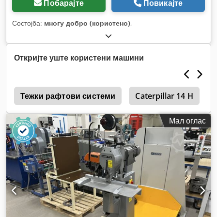
Побарајте
Повикајте
Состојба:
многу добро (користено)
,
Откријте уште користени машини
i
Тежки рафтови системи
Caterpillar 14 H
Мал оглас