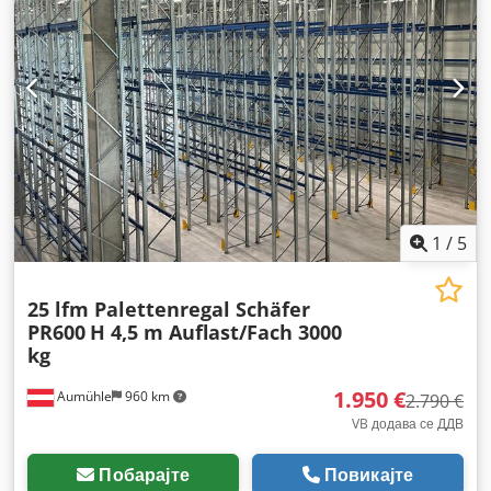
1
/
5
25 lfm Palettenregal Schäfer
PR600
H 4,5 m Auflast/Fach 3000
kg
1.950 €
Aumühle
960 km
2.790 €
VB додава се ДДВ
Побарајте
Повикајте