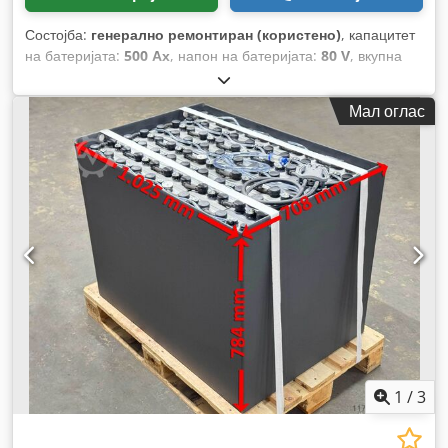
Состојба:
генерално ремонтиран (користено)
, капацитет
на батеријата:
500 Ах
, напон на батеријата:
80 V
, вкупна
висина:
627 мм
, вкупна должина:
1.025 мм
, вкупна ширина:
708 мм
,
Мал оглас
1
/
3