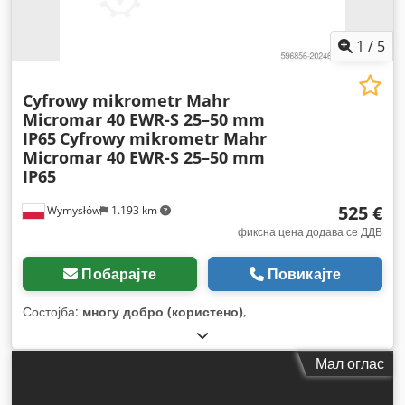
1
/
5
Cyfrowy mikrometr Mahr
Micromar 40 EWR-S 25–50 mm
IP65
Cyfrowy mikrometr Mahr
Micromar 40 EWR-S 25–50 mm
IP65
525 €
Wymysłów
1.193 km
фиксна цена додава се ДДВ
Побарајте
Повикајте
Состојба:
многу добро (користено)
,
Мал оглас