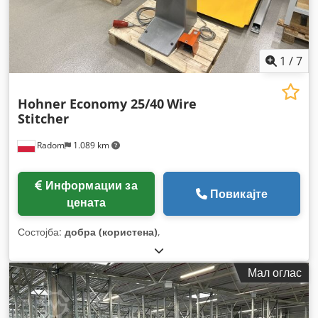
1
/
7
Hohner Economy 25/40
Wire
Stitcher
Radom
1.089 km
Информации за
Повикајте
цената
Состојба:
добра (користена)
,
Мал оглас