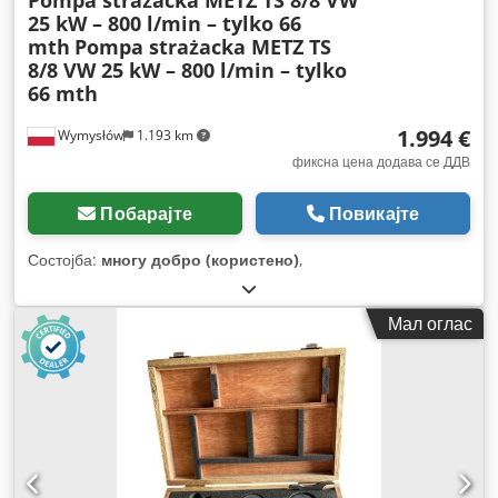
Pompa strażacka METZ TS 8/8 VW
25 kW – 800 l/min – tylko 66
mth
Pompa strażacka METZ TS
8/8 VW 25 kW – 800 l/min – tylko
66 mth
1.994 €
Wymysłów
1.193 km
фиксна цена додава се ДДВ
Побарајте
Повикајте
Состојба:
многу добро (користено)
,
Мал оглас