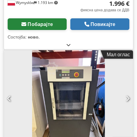
1.996 €
Wymysłów
1.193 km
фиксна цена додава се ДДВ
Побарајте
Повикајте
Состојба:
ново
,
Мал оглас