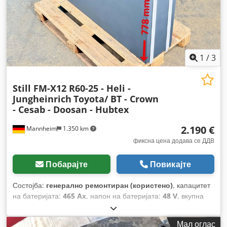
1
/
3
Still FM-X12 R60-25 - Heli -
Jungheinrich
Toyota/ BT - Crown
- Cesab - Doosan - Hubtex
2.190 €
Mannheim
1.350 km
фиксна цена додава се ДДВ
Побарајте
Повикајте
Состојба:
генерално ремонтиран (користено)
, капацитет
на батеријата:
465 Ах
, напон на батеријата:
48 V
, вкупна
висина:
778 мм
, вкупна должина:
1.220 мм
, вкупна ширина:
273 мм
,
Мал оглас