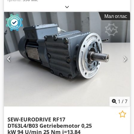
Мал оглас
1
/
7
SEW-EURODRIVE RF17
DT63L4/B03 Getriebemotor 0,25
kW 94 U/min 25 Nm i=13,84