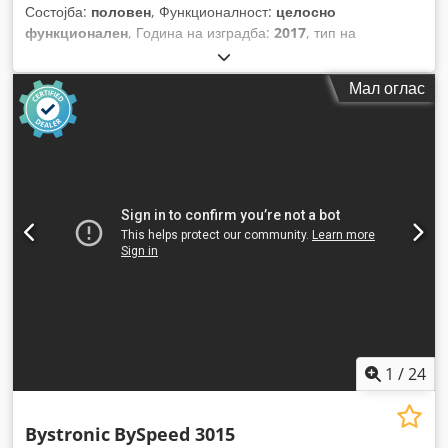
Состојба:
половен
, Функционалност:
целосно
функционален
, Година на изградба:
2017
, тип на
управување:
CNC управување
, произведувач на
контролери:
Bystronic
, модел на контролер:
ByVision
, тип
Мал оглас
на ласер:
CO₂ ласер
, произведувач на ласерски извори:
Bystronic
, модел на ласерски извор:
ByLaser 6000
,
моќност на ласерот:
6.000 W
, бранова должина на ласерот:
10.600 nm
, максимална дебелина на челичен лим:
25 мм
,
максимална дебелина на лим од не'рѓосувачки челик:
25
мм
, должина на масата:
3.000 мм
, ширина на масата:
1.500
мм
, работна должина:
3.000 мм
, работна ширина:
1.500
мм
, растојание на движење на Х-оската:
3.048 мм
,
движење по оската Y:
1.524 мм
, растојание на движење Z-
оска:
80 мм
, брзина на позиционирање:
120 м/мин
, точност
на позиционирање:
0,1 мм
, повторливост:
0,05 мм
,
максимална тежина на работното парче:
890 кг
, тип на
ладење:
вода
, вкупна тежина:
15.000 кг
, Опрема:
безбедносна светлосна завеса, документација /
1
/
24
прирачник, ладилна единица, менаџер на млазници
,
Bystronic
BySpeed 3015