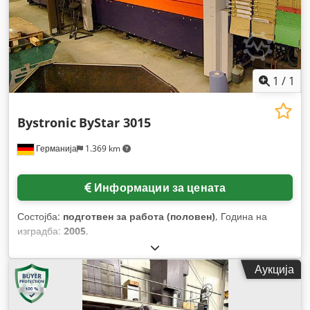
1
/
1
Bystronic
ByStar 3015
Германија
1.369 km
Информации за цената
Состојба:
подготвен за работа (половен)
, Година на
изградба:
2005
,
Аукција