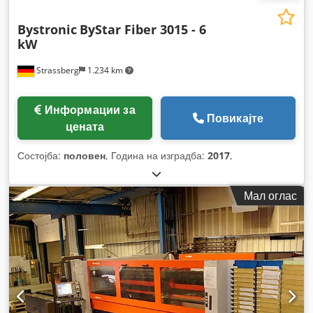
Bystronic
ByStar Fiber 3015 - 6
kW
Strassberg
1.234 km
Информации за
Повикајте
цената
Состојба:
половен
, Година на изградба:
2017
,
Мал оглас