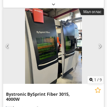
Мал оглас
1
/
9
Bystronic
BySprint Fiber 3015,
4000W