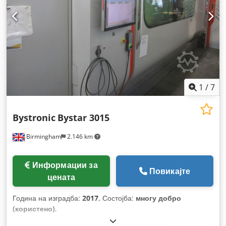
1
/
7
Bystronic
Bystar 3015
Birmingham
2.146 km
Информации за
Повикајте
цената
Година на изградба:
2017
, Состојба:
многу добро
(користено)
,