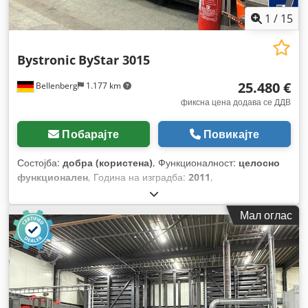
1
/
15
Bystronic
ByStar 3015
25.480 €
Bellenberg
1.177 km
фиксна цена додава се ДДВ
Побарајте
Повикајте
Состојба:
добра (користена)
, Функционалност:
целосно
функционален
, Година на изградба:
2011
,
Мал оглас