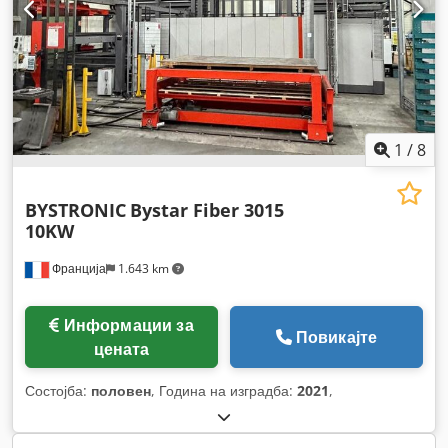
1
/
8
BYSTRONIC
Bystar Fiber 3015
10KW
Франција
1.643 km
Информации за
Повикајте
цената
Состојба:
половен
, Година на изградба:
2021
,