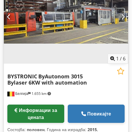
1
/
6
BYSTRONIC
ByAutonom 3015
Bylaser 6KW with automation
Белгија
1.655 km
Информации за
Повикајте
цената
Состојба:
половен
, Година на изградба:
2015
,