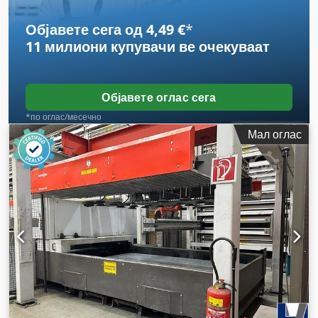
Објавете сега од 4,49 €
*
11 милиони купувачи
ве очекуваат
Објавете оглас сега
*по оглас/месечно
Мал оглас