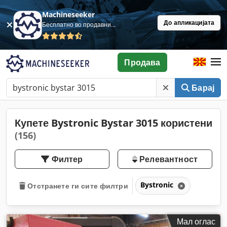
Machineseeker
До апликацијата
Бесплатно во продавница
Продава
Барај
Купете Bystronic Bystar 3015 користени
(156)
Филтер
Релевантност
Bystronic
Отстранете ги сите филтри
Мал оглас