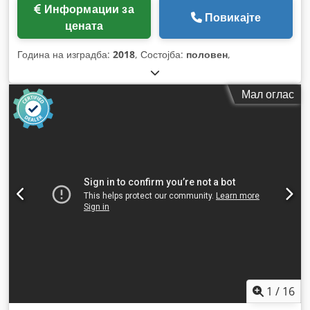
Информации за
Повикајте
цената
Година на изградба:
2018
, Состојба:
половен
,
Мал оглас
1
/
16