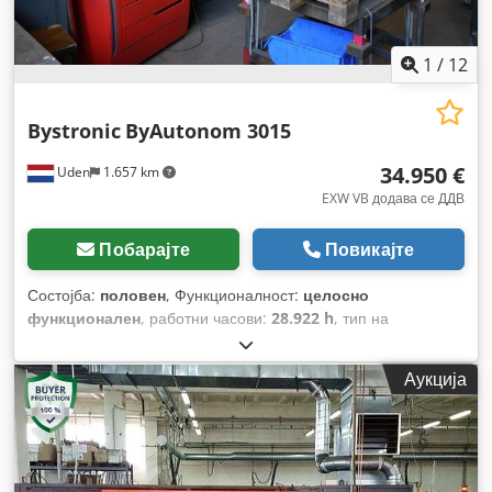
1
/
12
Bystronic
ByAutonom 3015
34.950 €
Uden
1.657 km
EXW VB додава се ДДВ
Побарајте
Повикајте
Состојба:
половен
, Функционалност:
целосно
функционален
, работни часови:
28.922 h
, тип на
управување:
CNC управување
, степен на автоматизација:
автоматски
, тип на активирање:
електричен
,
Аукција
произведувач на контролери:
Bystronic
, модел на
контролер:
ByVision
, тип на ласер:
влакнест ласер
,
произведувач на ласерски извори:
MaxPhotonics
, часови
на ласер:
9.467 h
, моќност на ласерот:
8.000 W
, макс.
дебелина на лим:
25 мм
, максимална дебелина на челичен