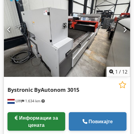
оска:
70 мм
, точност на позиционирање:
0,1 мм
, вкупна
тежина:
12.000 кг
, вкупна ширина:
6.051 мм
, вкупна висина:
2.565 мм
, максимална должина на производот:
11.018 мм
,
оптоварување на масата:
890 кг
, број на оски:
3
,
1
/
12
Bystronic
ByAutonom 3015
Ulft
1.634 km
Информации за
Повикајте
цената