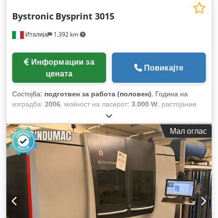
Bystronic
Bysprint 3015
Италија
1.392 km
Информации за
Повикајте
цената
Состојба:
подготвен за работа (половен)
, Година на
изградба:
2006
, моќност на ласерот:
3.000 W
, растојание
на движење на Х-оската:
3.000 мм
, движење по оската Y:
1.500 мм
, број на оски:
3
,
Мал оглас