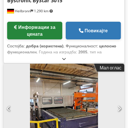
Bystronic
ByStar 3015
Heilbronn
1.290 km
Информации за
Повикајте
цената
Состојба:
добра (користена)
, Функционалност:
целосно
функционален
, Година на изградба:
2005
, тип на
управување:
CNC управување
, моќност на ласерот:
4.400
W
, максимална дебелина на челичен лим:
25 мм
,
Мал оглас
максимална дебелина на лим од не'рѓосувачки челик:
20
мм
, макс. дебелина на алуминиев лист:
12 мм
,