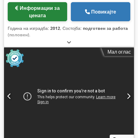
Информации за
Повикајте
цената
Година на изградба:
2012
, Состојба:
подготвен за работа
(половен)
,
Мал оглас