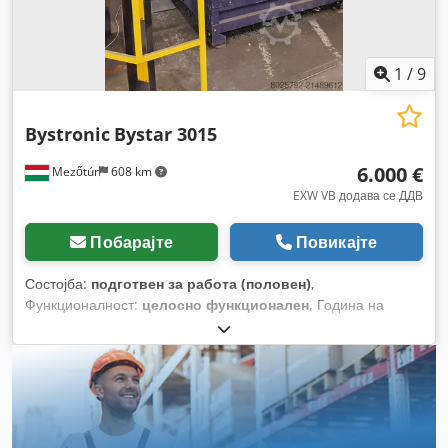
1
/
9
Bystronic
Bystar 3015
6.000 €
Mezőtúr
608 km
EXW VB додава се ДДВ
Побарајте
Повикајте
Состојба:
подготвен за работа (половен)
,
Функционалност:
целосно функционален
, Година на
изградба:
2001
, работни часови:
90.000 h
, моќност на
ласерот:
4.000 W
, макс. дебелина на лим:
12 мм
, должина
на масата:
3.000 мм
, ширина на масата:
1.500 мм
, моќ:
4
kW (5,44 коњски сили)
,