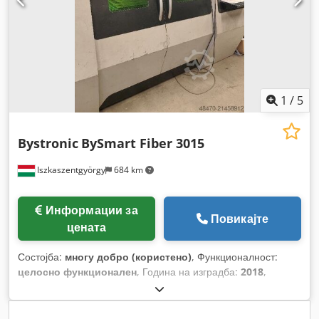
1
/
5
Bystronic
BySmart Fiber 3015
Iszkaszentgyörgy
684 km
Информации за
Повикајте
цената
Состојба:
многу добро (користено)
, Функционалност:
целосно функционален
, Година на изградба:
2018
,