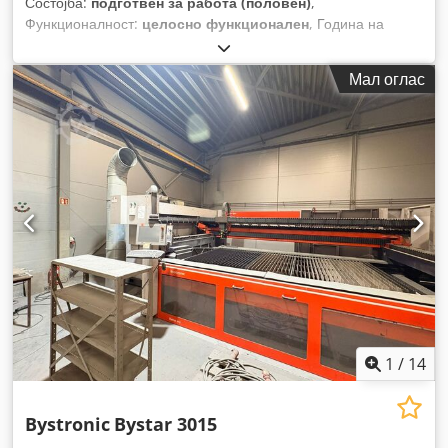
Состојба:
подготвен за работа (половен)
,
Функционалност:
целосно функционален
, Година на
изградба:
2015
, работни часови:
15.020 h
, број на машина/
возило:
R1519130
, максимална дебелина на челичен лим:
Мал оглас
20 мм
, максимална дебелина на лим од не'рѓосувачки
челик:
20 мм
, растојание на движење на Х-оската:
3.000
мм
, Опрема:
екстракција на прав, ладилна единица
,
1
/
14
Bystronic
Bystar 3015