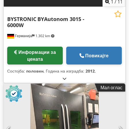
1
/
11
BYSTRONIC
BYAutonom 3015 -
6000W
Германија
1.302 km
Информации за
Повикајте
цената
Состојба:
половен
, Година на изградба:
2012
,
Мал оглас