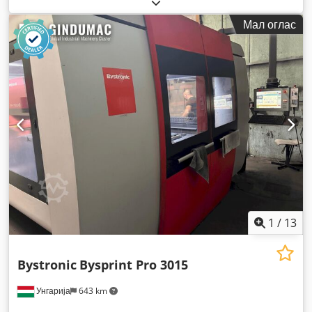
изградба:
2007
, работни часови:
15.000 h
, модел на
контролер:
BySOFT
, моќност на ласерот:
2.200 W
,
Мал оглас
растојание на движење на Х-оската:
1.562 мм
, движење по
оската Y:
772 мм
, растојание на движење Z-оска:
100 мм
,
1
/
13
Bystronic
Bysprint Pro 3015
Унгарија
643 km