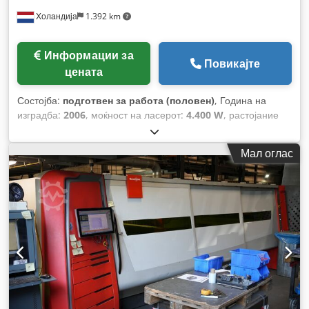
Холандија
1.392 km
Информации за
Повикајте
цената
Состојба:
подготвен за работа (половен)
, Година на
изградба:
2006
, моќност на ласерот:
4.400 W
, растојание
на движење на Х-оската:
3.000 мм
, движење по оската Y:
1.500 мм
, број на оски:
3
,
Мал оглас