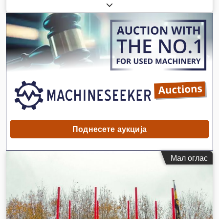
должина на товарниот простор:
5.900 мм
, вкупна ширина:
2.550 мм
, вкупна висина:
1.081 мм
, Година на изградба:
2027
, Опрема:
ABS
,
Поднесете аукција
Мал оглас