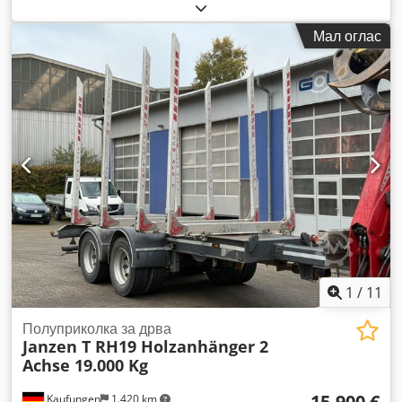
должина на товарниот простор:
6.400 мм
, вкупна ширина:
2.550 мм
, вкупна висина:
1.146 мм
, Година на изградба:
Мал оглас
2027
, Опрема:
ABS
,
1
/
11
Полуприколка за дрва
Janzen T RH19 Holzanhänger 2
Achse 19.000 Kg
15.900 €
Kaufungen
1.420 km