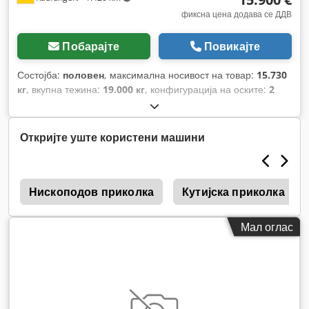
фиксна цена додава се ДДВ
Побарајте
Повикајте
Состојба:
половен
, максимална носивост на товар:
15.730
кг
, вкупна тежина:
19.000 кг
, конфигурација на оските:
2
оски
, прва регистрација:
01/2021
, следен преглед (TÜV):
08/2028
, Година на изградба:
2021
,
Откријте уште користени машини
и
Нископодов приколка
Кутијска приколка
Мал оглас