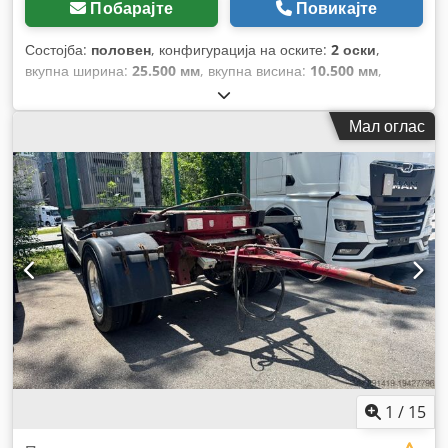
Побарајте
Повикајте
Состојба:
половен
, конфигурација на оските:
2 оски
,
вкупна ширина:
25.500 мм
, вкупна висина:
10.500 мм
,
Година на изградба:
2021
, Опрема:
ABS
,
Мал оглас
1
/
15