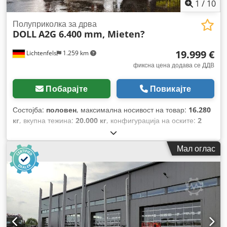
1
/
10
Полуприколка за дрва
DOLL
A2G 6.400 mm, Mieten?
19.999 €
Lichtenfels
1.259 km
фиксна цена додава се ДДВ
Побарајте
Повикајте
Состојба:
половен
, максимална носивост на товар:
16.280
кг
, вкупна тежина:
20.000 кг
, конфигурација на оските:
2
оски
, прва регистрација:
10/2022
, следен преглед (TÜV):
02/2027
, должина на товарниот простор:
6.400 мм
, вкупна
Мал оглас
ширина:
2.550 мм
, вкупна висина:
3.950 мм
, Година на
изградба:
2022
, Опрема:
ABS
,