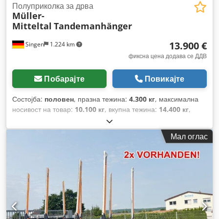
Полуприколка за дрва
Müller-
Mitteltal
Tandemanhänger
13.900 €
Singen
1.224 km
фиксна цена додава се ДДВ
Побарајте
Повикајте
Состојба:
половен
, празна тежина:
4.300 кг
, максимална
носивост на товар:
10.100 кг
, вкупна тежина:
14.400 кг
,
конфигурација на оските:
2 оски
, прва регистрација:
03/2014
, следен преглед (TÜV):
06/2027
, суспензија:
друго
,
Мал оглас
Година на изградба:
2014
, тип на гориво:
бензин
, тип на
пренос:
друго
, кабина на возачот:
друго
, емисиона класа:
ништо
,