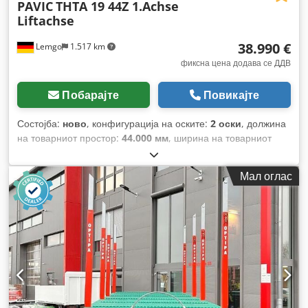
PAVIC
THTA 19 44Z 1.Achse
Liftachse
38.990 €
Lemgo
1.517 km
фиксна цена додава се ДДВ
Побарајте
Повикајте
Состојба:
ново
, конфигурација на оските:
2 оски
, должина
на товарниот простор:
44.000 мм
, ширина на товарниот
простор:
2.550 мм
, суспензија:
воздух
, големина на
гумата:
275/70-22,5
, боја:
црна
,
Мал оглас