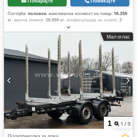
Побарајте
Повикајте
Состојба:
половен
, максимална носивост на товар:
16.250
кг
, вкупна тежина:
20.000 кг
, конфигурација на оските:
2
оски
, прва регистрација:
05/2016
, Година на изградба:
2016
,
Мал оглас
1
/
9
Полуприколка за дрва