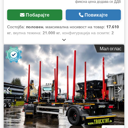
фиксна цена додава се ДДВ
Побарајте
Повикајте
Состојба:
половен
, максимална носивост на товар:
17.610
кг
, вкупна тежина:
21.000 кг
, конфигурација на оските:
2
оски
, прва регистрација:
01/2022
, следен преглед (TÜV):
01/2027
, должина на товарниот простор:
5.250 мм
, вкупна
Мал оглас
ширина:
2.550 мм
, вкупна висина:
4.000 мм
, Година на
изградба:
2022
, Опрема:
ABS
,