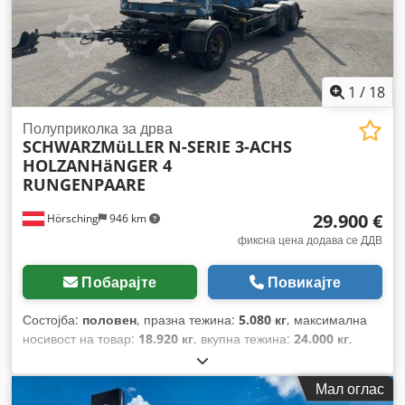
1
/
18
Полуприколка за дрва
SCHWARZMüLLER
N-SERIE 3-ACHS
HOLZANHäNGER 4
RUNGENPAARE
29.900 €
Hörsching
946 km
фиксна цена додава се ДДВ
Побарајте
Повикајте
Состојба:
половен
, празна тежина:
5.080 кг
, максимална
носивост на товар:
18.920 кг
, вкупна тежина:
24.000 кг
,
конфигурација на оските:
3 оски
, прва регистрација:
11/2022
, следен преглед (TÜV):
11/2025
, суспензија:
Мал оглас
воздух
, големина на гумата:
265/70 R19,5
, Опрема:
ABS
,