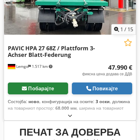
1
/
15
PAVIC
HPA 27 68Z / Plattform 3-
Achser Blatt-Federung
47.990 €
Lemgo
1.517 km
фиксна цена додава се ДДВ
Побарајте
Повикајте
Состојба:
ново
, конфигурација на оските:
3 оски
, должина
на товарниот простор:
68.000 мм
, ширина на товарниот
простор:
23.000 мм
, суспензија:
челик
, големина на
гумата:
275/70-22,5
,
ПЕЧАТ ЗА ДОВЕРБА