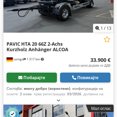
1
/
13
PAVIC
HTA 20 66Z 2-Achs
Kurzholz Anhänger ALCOA
33.900 €
Lemgo
1.517 km
фиксна цена додава се ДДВ
Побарајте
Повикајте
Состојба:
многу добро (користено)
, конфигурација на
оските:
2 оски
, прва регистрација:
03/2026
, должина на
товарниот простор:
66.000 мм
, ширина на товарниот
простор:
2.550 мм
, суспензија:
воздух
, големина на
Мал оглас
гумата:
275/70-22,5
, Година на изградба:
2026
,