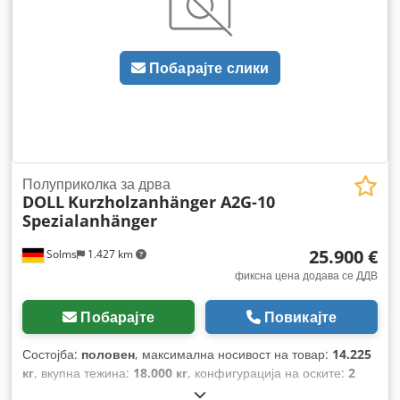
Побарајте слики
Полуприколка за дрва
DOLL
Kurzholzanhänger A2G-10
Spezialanhänger
25.900 €
Solms
1.427 km
фиксна цена додава се ДДВ
Побарајте
Повикајте
Состојба:
половен
, максимална носивост на товар:
14.225
кг
, вкупна тежина:
18.000 кг
, конфигурација на оските:
2
оски
, прва регистрација:
01/2019
, должина на товарниот