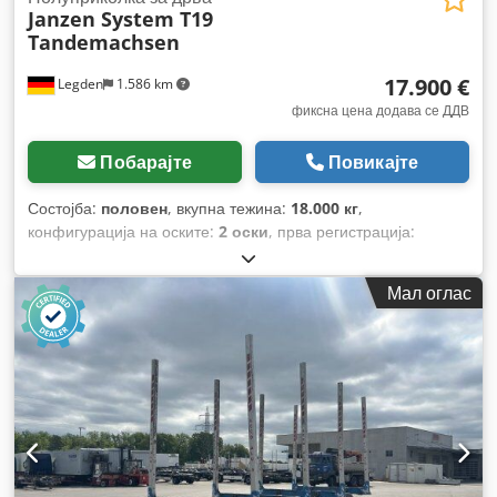
Janzen System T19
Tandemachsen
17.900 €
Legden
1.586 km
фиксна цена додава се ДДВ
Побарајте
Повикајте
Состојба:
половен
, вкупна тежина:
18.000 кг
,
конфигурација на оските:
2 оски
, прва регистрација:
11/2019
, следен преглед (TÜV):
11/2026
, вкупна ширина:
2.550 мм
, вкупна висина:
3.900 мм
,
Мал оглас