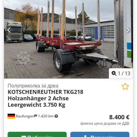
275/70R22.5
, боја:
црна
, пробег:
1.001 км
, тип на пренос:
друго
, кабина на возачот:
друго
, Опрема:
ABS
,
1
/
13
Полуприколка за дрва
KOTSCHENREUTHER
TKG218
Holzanhänger 2 Achse
Leergewicht 3.750 Kg
8.400 €
Kaufungen
1.420 km
фиксна цена додава се ДДВ