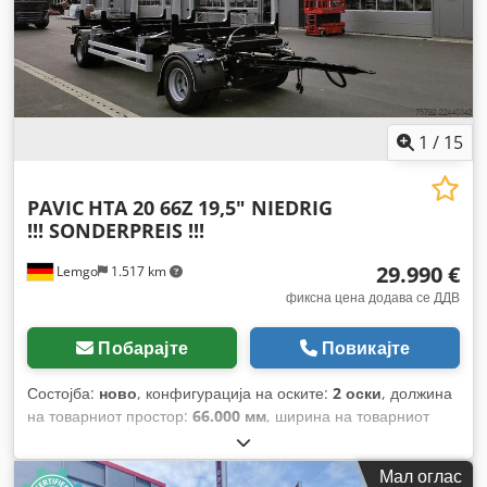
1
/
15
PAVIC
HTA 20 66Z 19,5" NIEDRIG
!!! SONDERPREIS !!!
29.990 €
Lemgo
1.517 km
фиксна цена додава се ДДВ
Побарајте
Повикајте
Состојба:
ново
, конфигурација на оските:
2 оски
, должина
на товарниот простор:
66.000 мм
, ширина на товарниот
простор:
2.550 мм
, суспензија:
воздух
, големина на
гумата:
265/70-19,5
, боја:
црна
,
Мал оглас