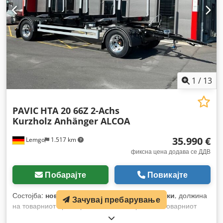
1
/
13
PAVIC
HTA 20 66Z 2-Achs
Kurzholz Anhänger ALCOA
35.990 €
Lemgo
1.517 km
фиксна цена додава се ДДВ
Побарајте
Повикајте
Состојба:
ново
, конфигурација на оските:
2 оски
, должина
Зачувај пребарување
на товарниот простор:
66.000 мм
, ширина на товарниот
простор:
2.550 мм
, суспензија:
воздух
, големина на