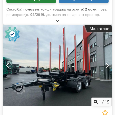
Состојба:
половен
, конфигурација на оските:
2 оски
, прва
регистрација:
04/2019
, должина на товарниот простор:
56.000 мм
, ширина на товарниот простор:
24.300 мм
,
суспензија:
воздух
, големина на гумата:
275/70-22,5
, боја:
Мал оглас
црна
, Година на изградба:
2019
,
1
/
15