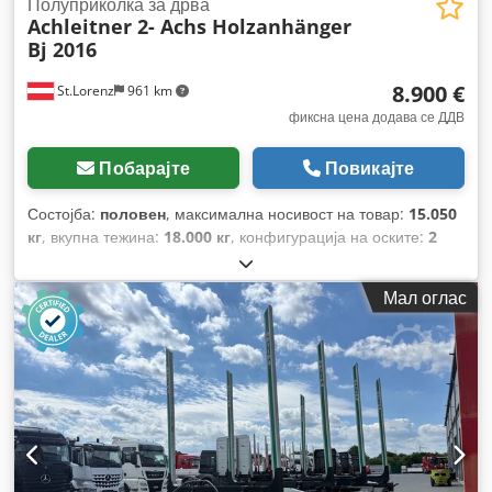
Полуприколка за дрва
Achleitner 2- Achs Holzanhänger
Bj 2016
8.900 €
St.Lorenz
961 km
фиксна цена додава се ДДВ
Побарајте
Повикајте
Состојба:
половен
, максимална носивост на товар:
15.050
кг
, вкупна тежина:
18.000 кг
, конфигурација на оските:
2
оски
, прва регистрација:
04/2016
, вкупна ширина:
2.550
мм
,
Мал оглас