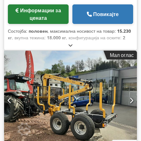
Информации за
Повикајте
цената
Состојба:
половен
, максимална носивост на товар:
15.230
кг
, вкупна тежина:
18.000 кг
, конфигурација на оските:
2
оски
, прва регистрација:
11/2011
,
Мал оглас