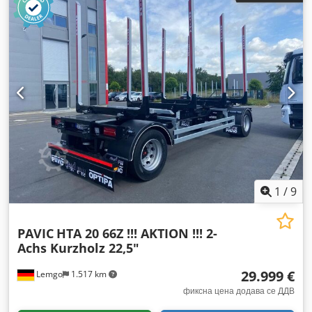
1
/
9
PAVIC
HTA 20 66Z !!! AKTION !!! 2-
Achs Kurzholz 22,5"
29.999 €
Lemgo
1.517 km
фиксна цена додава се ДДВ