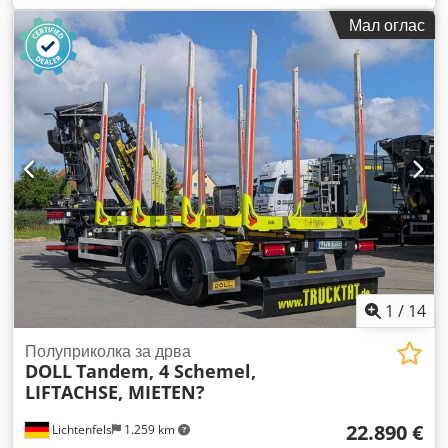
простор:
6.611 мм
, висина на просторот за товарење:
4.000
Мал оглас
мм
, вкупна ширина:
8.511 мм
, вкупна висина:
2.550 мм
,
Опрема:
ABS
,
1
/
14
Полуприколка за дрва
DOLL
Tandem, 4 Schemel,
LIFTACHSE, MIETEN?
22.890 €
Lichtenfels
1.259 km