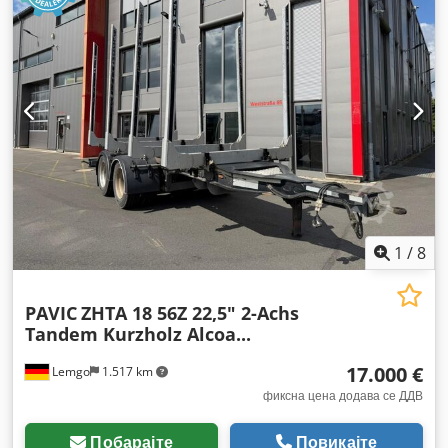
1
/
8
PAVIC
ZHTA 18 56Z 22,5" 2-Achs
Tandem Kurzholz Alcoa...
17.000 €
Lemgo
1.517 km
фиксна цена додава се ДДВ
Побарајте
Повикајте