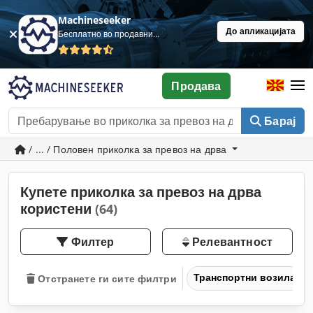
Machineseeker
До апликацијата
Бесплатно во продавница
Продава
Барај
/ ... / Половен приколка за превоз на дрва
Купете приколка за превоз на дрва
користени
(64)
Филтер
Релевантност
Транспортни возила и 
Отстранете ги сите филтри