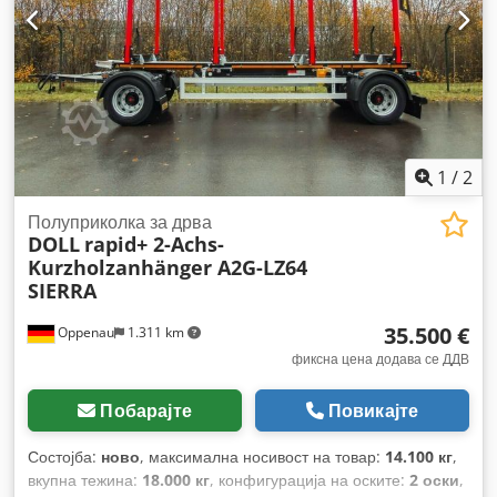
1
/
2
Полуприколка за дрва
DOLL
rapid+ 2-Achs-
Kurzholzanhänger A2G-LZ64
SIERRA
35.500 €
Oppenau
1.311 km
фиксна цена додава се ДДВ
Побарајте
Повикајте
Состојба:
ново
, максимална носивост на товар:
14.100 кг
,
вкупна тежина:
18.000 кг
, конфигурација на оските:
2 оски
,