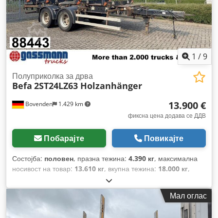
1
/
9
Полуприколка за дрва
Befa
2ST24LZ63 Holzanhänger
13.900 €
Bovenden
1.429 km
фиксна цена додава се ДДВ
Побарајте
Повикајте
Состојба:
половен
, празна тежина:
4.390 кг
, максимална
носивост на товар:
13.610 кг
, вкупна тежина:
18.000 кг
,
конфигурација на оските:
2 оски
, прва регистрација:
08/2018
, должина на товарниот простор:
6.300 мм
, ширина
Мал оглас
на товарниот простор:
2.300 мм
, висина на просторот за
товарење:
1 мм
, суспензија:
воздух
, големина на гумата: