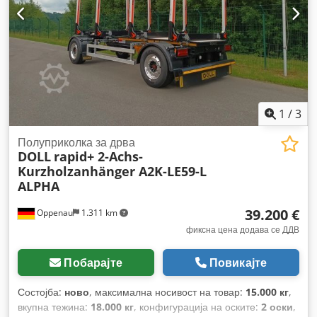
1
/
3
Полуприколка за дрва
DOLL
rapid+ 2-Achs-
Kurzholzanhänger A2K-LE59-L
ALPHA
39.200 €
Oppenau
1.311 km
фиксна цена додава се ДДВ
Побарајте
Повикајте
Состојба:
ново
, максимална носивост на товар:
15.000 кг
,
вкупна тежина:
18.000 кг
, конфигурација на оските:
2 оски
,