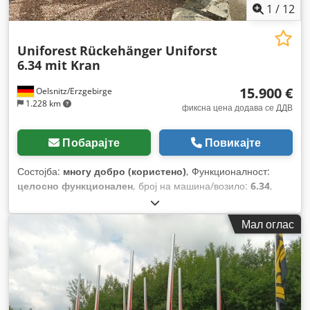
1
/
12
Uniforest
Rückehänger Uniforst
6.34 mit Kran
15.900 €
Oelsnitz/Erzgebirge
1.228 km
фиксна цена додава се ДДВ
Побарајте
Повикајте
Состојба:
многу добро (користено)
, Функционалност:
целосно функционален
, број на машина/возило:
6.34
,
Година на изградба:
2023
,
Мал оглас