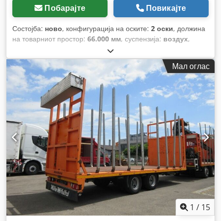
Побарајте
Повикајте
Состојба:
ново
, конфигурација на оските:
2 оски
, должина
на товарниот простор:
66.000 мм
, суспензија:
воздух
,
големина на гумата:
275/70-22,5
, боја:
црна
,
Мал оглас
1
/
15