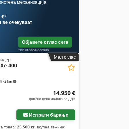
ристена механизација
 €
*
и
ве очекуваат
Објавете оглас сега
*по оглас/месечно
Мал оглас
идер
Xe 400
972 km
14.950 €
фиксна цена додава се ДДВ
Испрати барање
на товар:
25.500 кг
, вкупна тежина: