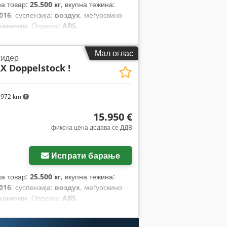
на товар:
25.500 кг
, вкупна тежина:
016
, суспензија:
воздух
, меѓуоскино
ханички
, Опрема:
ABS
,
Мал оглас
идер
X Doppelstock !
972 km
15.950 €
фиксна цена додава се ДДВ
Испрати барање
на товар:
25.500 кг
, вкупна тежина:
016
, суспензија:
воздух
, меѓуоскино
ханички
, Опрема:
ABS
,