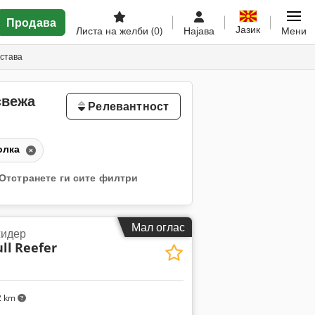
Продава
Јазик
Листа на желби
(0)
Најава
Мени
остава
свежа
Релевантност
олка
Отстранете ги сите филтри
Мал оглас
идер
ll
Reefer
2 km