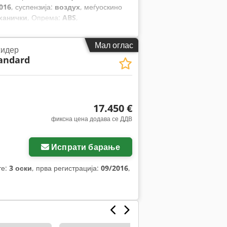
016
, суспензија:
воздух
, меѓуоскино
ханички
, Опрема:
ABS
,
Мал оглас
идер
andard
17.450 €
фиксна цена додава се ДДВ
Испрати барање
те:
3 оски
, прва регистрација:
09/2016
,