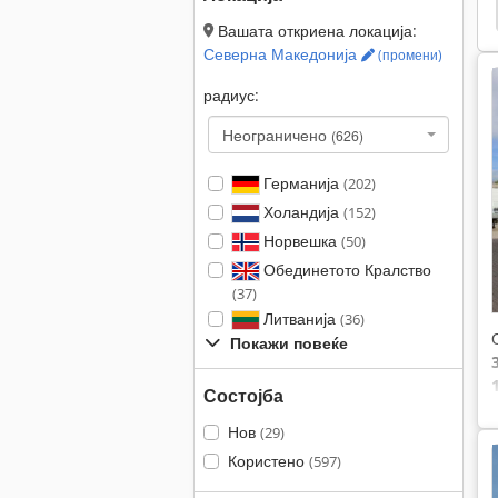
р
Фрижидер Фен
Комерцијален Фрижидер
Вашата откриена локација:
Северна Македонија
(промени)
радиус:
Неограничено
(626)
Германија
(202)
Холандија
(152)
Норвешка
(50)
Обединетото Кралство
(37)
Литванија
(36)
Покажи повеќе
Состојба
Нов
(29)
Користено
(597)