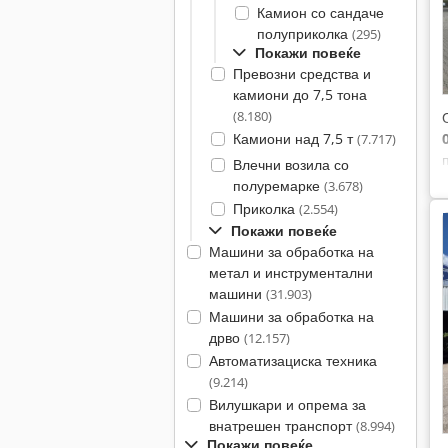
Камион со сандаче
полуприколка
(295)
Покажи повеќе
Превозни средства и
камиони до 7,5 тона
(8.180)
Камиони над 7,5 т
(7.717)
Влечни возила со
полуремарке
(3.678)
Приколка
(2.554)
Покажи повеќе
Машини за обработка на
метал и инструментални
машини
(31.903)
Машини за обработка на
дрво
(12.157)
Автоматизациска техника
(9.214)
Вилушкари и опрема за
внатрешен транспорт
(8.994)
Покажи повеќе