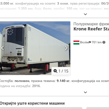
33.000 кг
, конфигурација на оските:
3 оски
, прва регистрација:
06/2
растојание:
1.350 мм
, боја:
бело
, пробег:
100 км
, тип на пренос:
ме
Полуремарке фриж
Krone
Reefer St
Bicske
701 km
1
/
15
Состојба:
половен
, празна тежина:
9.140 кг
, конфигурација на оски
Година на изградба:
2016
,
Откријте уште користени машини