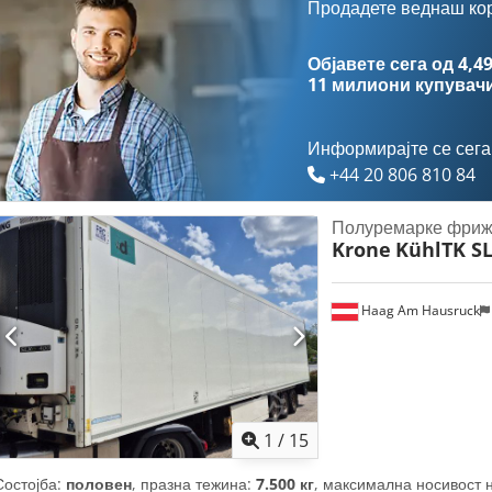
Продадете веднаш ко
Објавете сега од 4,49
11 милиони купувач
Информирајте се сега
+44 20 806 810 84
Полуремарке фриж
Krone
KühlTK SL
Haag Am Hausruck
1
/
15
Состојба:
половен
, празна тежина:
7.500 кг
, максимална носивост 