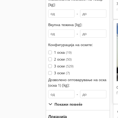
[kg]:
-
Вкупна тежина [kg]:
-
Конфигурација на оските:
1 оска
(19)
2 оски
(50)
3 оски
(529)
3 оски
(7)
Дозволено оптоварување на оска
(оска 1) [kg]:
-
Покажи повеќе
Локација