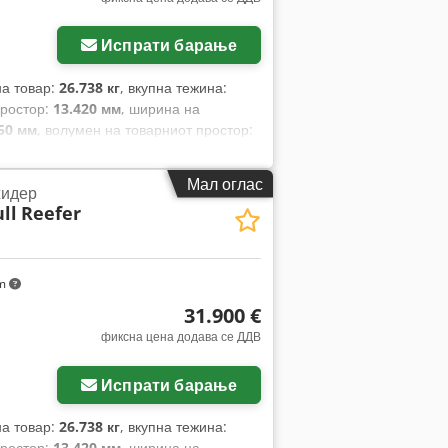
Испрати барање
на товар:
26.738 кг
, вкупна тежина:
простор:
13.420 мм
, ширина на
50 мм
, волумен на товарниот простор:
бело
, Година на изградба:
2021
,
Мал оглас
идер
ll
Reefer
km
31.900 €
фиксна цена додава се ДДВ
Испрати барање
на товар:
26.738 кг
, вкупна тежина:
простор:
13.420 мм
, ширина на