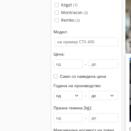
Kögel
(7)
Montracon
(2)
Remko
(2)
Модел:
Цена:
-
Само со наведена цена
Година на производство:
-
Празна тежина [kg]:
-
Максимална носивост на товар