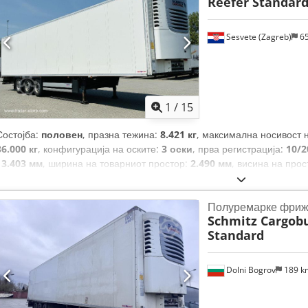
Reefer Standard
Sesvete (Zagreb)
6
1
/
15
Состојба:
половен
, празна тежина:
8.421 кг
, максимална носивост 
36.000 кг
, конфигурација на оските:
3 оски
, прва регистрација:
10/2
13.403 мм
, ширина на товарниот простор:
2.490 мм
, висина на про
на товарниот простор:
88 m³
, суспензија:
воздух
, големина на гума
изградба:
2020
, пробег:
349.558 км
, Опрема:
ABS
,
Полуремарке фриж
Schmitz Cargobu
Standard
Dolni Bogrov
189 