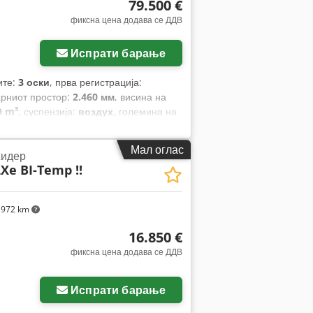
79.500 €
фиксна цена додава се ДДВ
Испрати барање
ите:
3 оски
, прва регистрација:
арниот простор:
2.460 мм
, висина на
9 m³
, суспензија:
воздух
, големина на
о
, Година на изградба:
2023
, Опрема:
Мал оглас
идер
Xe BI-Temp !!
972 km
16.850 €
фиксна цена додава се ДДВ
Испрати барање