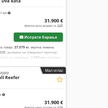
 Dva kata
51 km
31.900 €
фиксна цена додава се ДДВ
Испрати барање
на товар:
27.579 кг
, вкупна тежина:
020
, должина на товарниот простор:
сторот за товарење:
2.650 мм
, волумен
та:
385/65 R22,5
, боја:
бело
, Година на
Мал оглас
идер
ll
Reefer
km
31.900 €
фиксна цена додава се ДДВ