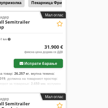
луприколка
Пекарница Фрижидер
Вино Фриж
Мал оглас
идер
ll
Semitrailer
mp
51 km
31.900 €
фиксна цена додава се ДДВ
Испрати барање
на товар:
26.257 кг
, вкупна тежина:
019
, должина на товарниот простор:
сторот за товарење:
2.650 мм
, волумен
та:
385/65 R22,5
, боја:
бело
, Година на
Мал оглас
идер
ll
Semitrailer