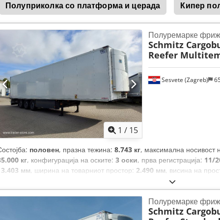
Полуприколка со платформа и церада
Кипер по
Полуремарке фриж
Schmitz Cargobu
Reefer Multite
Sesvete (Zagreb)
6
1
/
15
Состојба:
половен
, празна тежина:
8.743 кг
, максимална носивост 
35.000 кг
, конфигурација на оските:
3 оски
, прва регистрација:
11/2
13.403 мм
, ширина на товарниот простор:
2.490 мм
, висина на про
на товарниот простор:
88 m³
, суспензија:
воздух
, големина на гума
изградба:
2019
, пробег:
366.843 км
, Опрема:
ABS
,
Полуремарке фриж
Schmitz Cargobu