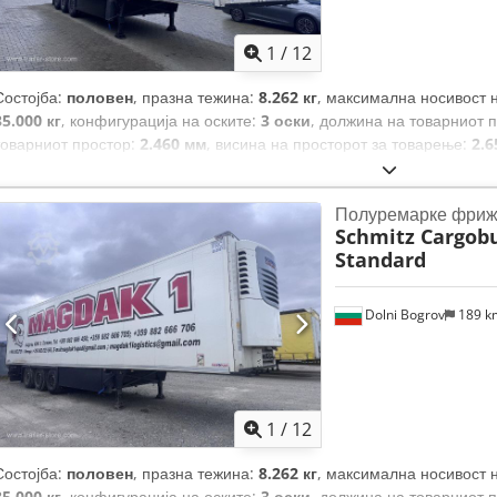
1
/
12
Состојба:
половен
, празна тежина:
8.262 кг
, максимална носивост 
35.000 кг
, конфигурација на оските:
3 оски
, должина на товарниот 
товарниот простор:
2.460 мм
, висина на просторот за товарење:
2.6
87 m³
, суспензија:
воздух
, големина на гумата:
385/65 R22,5
, боја:
Опрема:
ABS
,
Полуремарке фриж
Schmitz Cargobu
Standard
Dolni Bogrov
189 
1
/
12
Состојба:
половен
, празна тежина:
8.262 кг
, максимална носивост 
35.000 кг
, конфигурација на оските:
3 оски
, должина на товарниот 