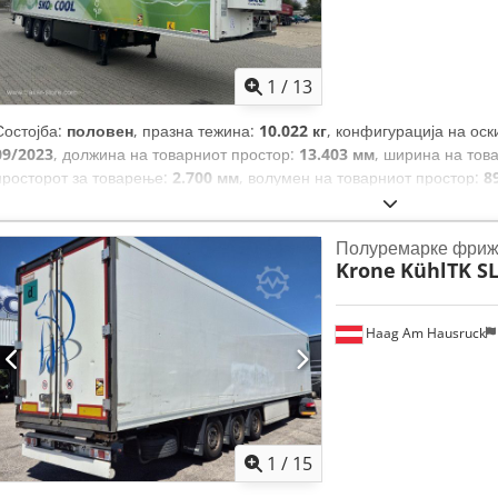
1
/
13
Состојба:
половен
, празна тежина:
10.022 кг
, конфигурација на оск
09/2023
, должина на товарниот простор:
13.403 мм
, ширина на тов
просторот за товарење:
2.700 мм
, волумен на товарниот простор:
8
гумата:
385/65 R22,5
, меѓуоскино растојание:
7.600 мм
, боја:
зелен
ABS
,
Полуремарке фриж
Krone
KühlTK SL
Haag Am Hausruck
1
/
15