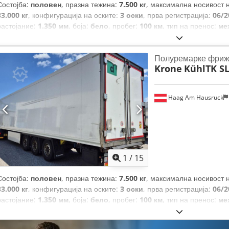
Состојба:
половен
, празна тежина:
7.500 кг
, максимална носивост 
33.000 кг
, конфигурација на оските:
3 оски
, прва регистрација:
06/2
растојание:
1.350 мм
, боја:
бело
, пробег:
100 км
, тип на пренос:
ме
Полуремарке фриж
Krone
KühlTK SL
Haag Am Hausruck
1
/
15
Состојба:
половен
, празна тежина:
7.500 кг
, максимална носивост 
33.000 кг
, конфигурација на оските:
3 оски
, прва регистрација:
06/2
растојание:
1.350 мм
, боја:
бело
, пробег:
100 км
, тип на пренос:
ме