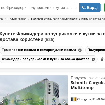
Барај
ла
Полуприколка
Половен Фрижидери полуприколки и кутии за свежа д
Купете Фрижидери полуприколки и кутии за 
достава користени
(626)
Транспортни возила и комерцијални возила
Полуприк
Фрижидери полуприколки и кутии за свежа достава
Полуремарке фриж
Schmitz Cargobu
Multitemp
Ciorogarla, Ilfov
46