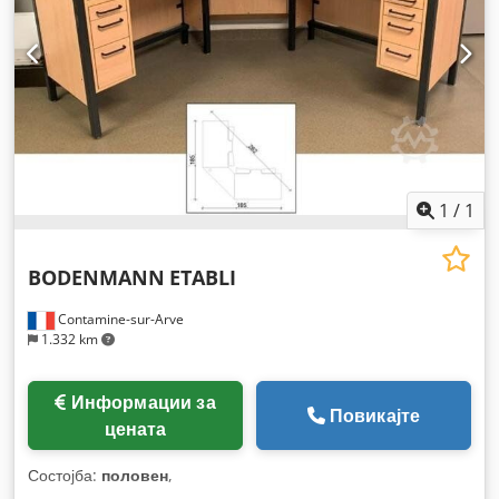
1
/
1
BODENMANN
ETABLI
Contamine-sur-Arve
1.332 km
Информации за
Повикајте
цената
Состојба:
половен
,