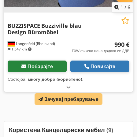
1
/
6
BUZZISPACE
Buzziville blau
Design Büromöbel
990 €
Langenfeld (Rheinland)
1.547 km
EXW фиксна цена додава се ДДВ
Побарајте
Повикајте
Состојба:
многу добро (користено)
,
Зачувај пребарување
Користена Канцелариски мебел
(9)