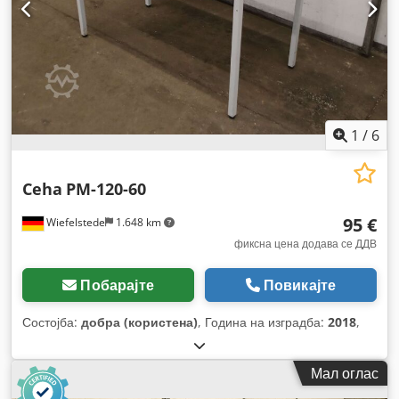
1
/
6
Ceha
PM-120-60
95 €
Wiefelstede
1.648 km
фиксна цена додава се ДДВ
Побарајте
Повикајте
Состојба:
добра (користена)
, Година на изградба:
2018
,
Мал оглас