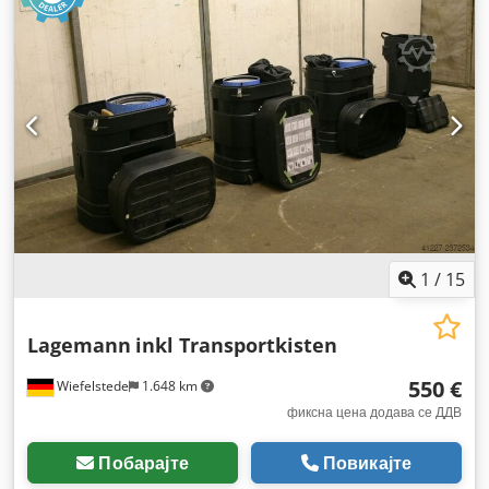
1
/
15
Lagemann
inkl Transportkisten
550 €
Wiefelstede
1.648 km
фиксна цена додава се ДДВ
Побарајте
Повикајте