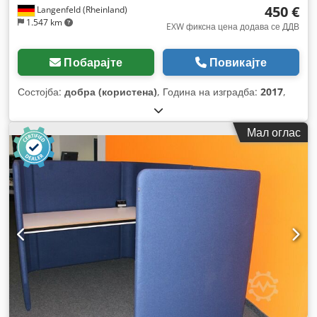
450 €
Langenfeld (Rheinland)
1.547 km
EXW фиксна цена додава се ДДВ
Побарајте
Повикајте
Состојба:
добра (користена)
, Година на изградба:
2017
,
Мал оглас