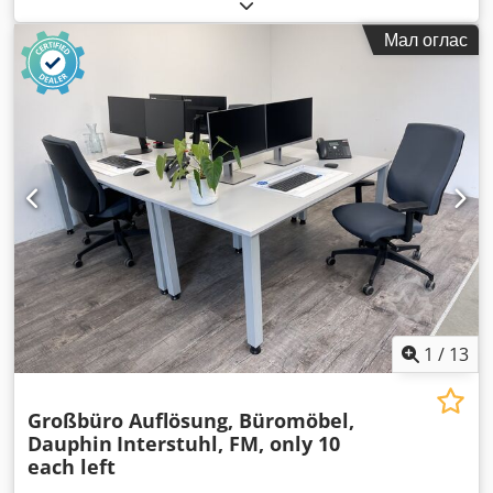
Мал оглас
1
/
13
Großbüro Auflösung, Büromöbel,
Dauphin
Interstuhl, FM, only 10
each left