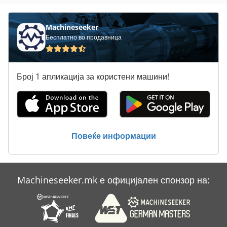
Вклучување Господар Профит 2
Воздушен Канал
Machineseeker
Бесплатно во продавница
Камион 24
Канал Машина
Број 1 апликација за користени машини!
Лим-Свиткување Машини
Наклонет Капетан 200 Л
Силосен Контејнер Со Вентил Ca 2 5 Cbm
Повеќе информации
Тк Градите
Machineseeker.mk е официјален спонзор на: