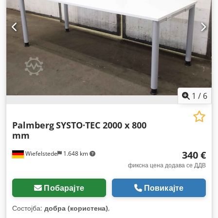
1
/
6
Palmberg
SYSTO·TEC 2000 x 800
mm
340 €
Wiefelstede
1.648 km
фиксна цена додава се ДДВ
Побарајте
Повикајте
Состојба:
добра (користена)
,