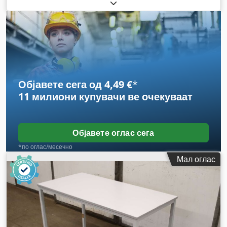
Објавете сега од 4,49 €
*
11 милиони купувачи
ве очекуваат
Објавете оглас сега
*по оглас/месечно
Мал оглас