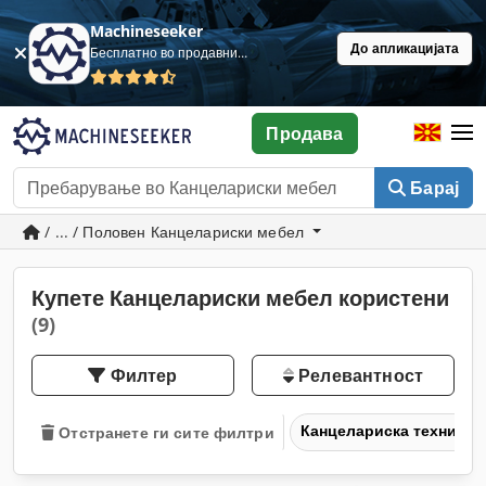
Machineseeker
До апликацијата
Бесплатно во продавница
Продава
Барај
/ ... / Половен Канцелариски мебел
Купете Канцелариски мебел користени
(9)
Филтер
Релевантност
Канцелариска техника
Отстранете ги сите филтри