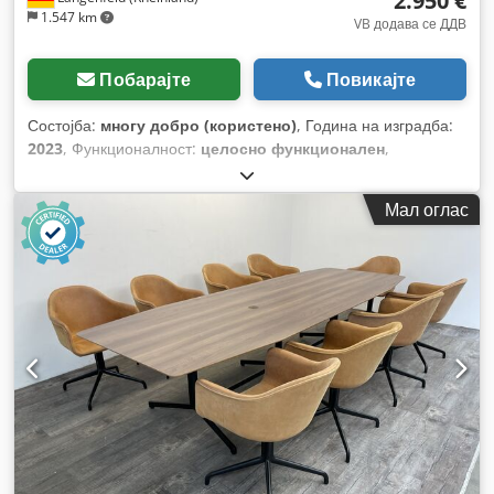
2.950 €
1.547 km
VB додава се ДДВ
Побарајте
Повикајте
Состојба:
многу добро (користено)
, Година на изградба:
2023
, Функционалност:
целосно функционален
,
Мал оглас