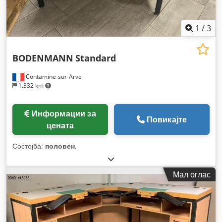
1
/
3
BODENMANN
Standard
Contamine-sur-Arve
1.332 km
Информации за
Повикајте
цената
Состојба:
половен
,
Мал оглас