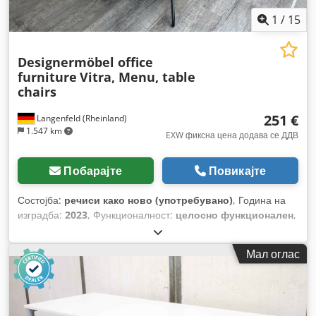
1
/
15
Designermöbel office
furniture
Vitra, Menu, table
chairs
251 €
Langenfeld (Rheinland)
1.547 km
EXW фиксна цена додава се ДДВ
Побарајте
Повикајте
Состојба:
речиси како ново (употребувано)
, Година на
изградба:
2023
, Функционалност:
целосно функционален
,
вкупна ширина:
1.100 мм
, вкупна должина:
3.000 мм
,
вкупна висина:
720 мм
, број на фиоки:
3
,
Мал оглас