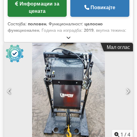
Информации за
Повикајте
цената
Состојба:
половен
, Функционалност:
целосно
функционален
, Година на изградба:
2019
, вкупна тежина:
767 кг
, вкупна висина:
2.400 мм
, вкупна должина:
1.200 мм
,
вкупна ширина:
1.220 мм
, носење капацитет:
7.200 кг
,
Мал оглас
1
/
4