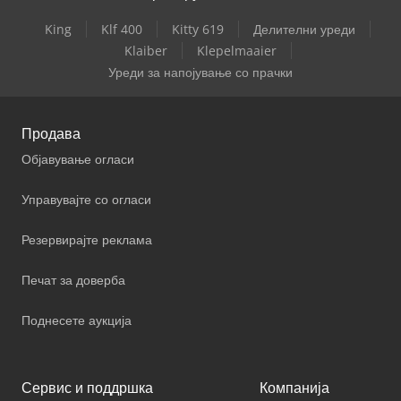
King
Klf 400
Kitty 619
Делителни уреди
Klaiber
Klepelmaaier
Уреди за напојување со прачки
Продава
Објавување огласи
Управувајте со огласи
Резервирајте реклама
Печат за доверба
Поднесете аукција
Сервис и поддршка
Компанија