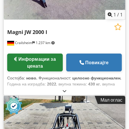
1
/
1
Magni
JW 2000 I
Crailsheim
1.237 km
Информации за
Повикајте
цената
Состојба:
ново
, Функционалност:
целосно функционален
,
Година на изградба:
2022
, вкупна тежина:
430 кг
, вкупна
висина:
1.200 мм
, вкупна должина:
2.300 мм
, вкупна
ширина:
820 мм
, носење капацитет:
2.000 кг
,
Мал оглас