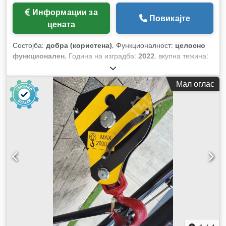
Информации за
Повикајте
цената
Состојба:
добра (користена)
, Функционалност:
целосно
функционален
, Година на изградба:
2022
, вкупна тежина:
560 кг
, вкупна висина:
1.720 мм
, вкупна должина:
900 мм
,
вкупна ширина:
1.090 мм
, носење капацитет:
5.000 кг
,
Мал оглас