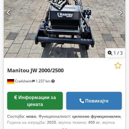
1
/
3
Manitou
JW 2000/2500
Crailsheim
1.237 km
Информации за
Повикајте
цената
Состојба:
ново
, Функционалност:
целосно функционален
,
Година на изградба:
2025
, вкупна тежина:
400 кг
, вкупна
висина:
950 мм
, вкупна должина:
2.600 мм
, вкупна ширина: