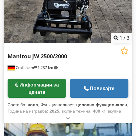
1
/
3
Manitou
JW 2500/2000
Crailsheim
1.237 km
Информации за
Повикајте
цената
Состојба:
ново
, Функционалност:
целосно функционален
,
Година на изградба:
2025
, вкупна тежина:
400 кг
, вкупна
висина:
950 мм
, вкупна должина:
2.600 мм
, вкупна ширина:
820 мм
, носење капацитет:
2.000 кг
,