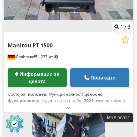
1
/
3
Manitou
PT 1500
Crailsheim
1.237 km
Информации за
Повикајте
цената
Состојба:
половен
, Функционалност:
целосно
функционален
, Година на изградба:
2021
, вкупна тежина:
368 кг
, вкупна висина:
900 мм
, вкупна должина:
3.070 мм
,
вкупна ширина:
820 мм
, носење капацитет:
1.500 кг
,
Мал оглас