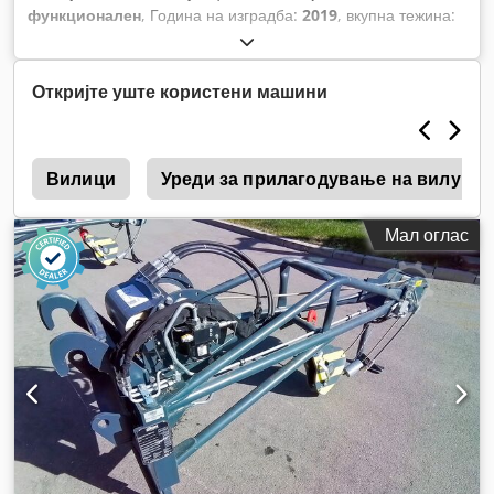
функционален
, Година на изградба:
2019
, вкупна тежина:
1.550 кг
, вкупна висина:
2.580 мм
, вкупна должина:
1.200
мм
, вкупна ширина:
1.240 мм
, носење капацитет:
23.000 кг
,
Откријте уште користени машини
Вилици
Уреди за прилагодување на вилушк
Мал оглас