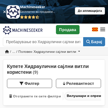
Machineseeker
До апликацијата
Бесплатно во продавница
Продава
Барај
/ ... / Половен Хидраулични сајлни витли
Купете Хидраулични сајлни витли
користени
(9)
Филтер
Релевантност
Вилушкари и опрема за
Отстранете ги сите филтри