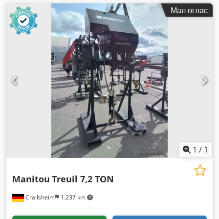
Мал оглас
1
/
1
Manitou
Treuil 7,2 TON
Crailsheim
1.237 km