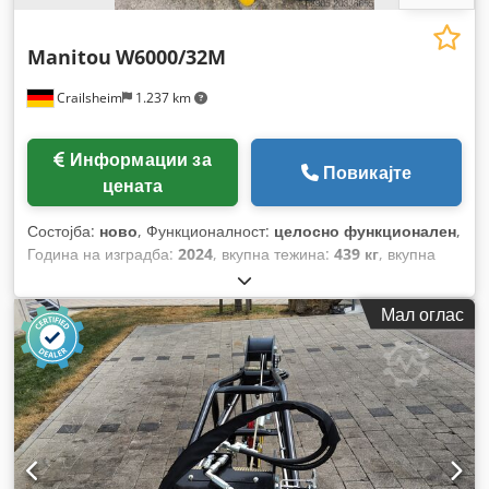
Manitou
W6000/32M
Crailsheim
1.237 km
Информации за
Повикајте
цената
Состојба:
ново
, Функционалност:
целосно функционален
,
Година на изградба:
2024
, вкупна тежина:
439 кг
, вкупна
висина:
1.830 мм
, вкупна должина:
900 мм
, вкупна ширина:
1.070 мм
, носење капацитет:
6.000 кг
,
Мал оглас