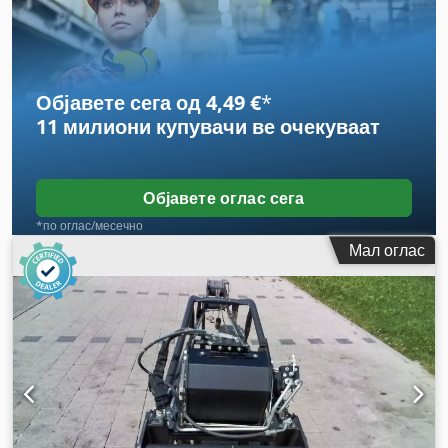
Објавете сега од 4,49 €
*
11 милиони купувачи
ве очекуваат
Објавете оглас сега
*по оглас/месечно
Мал оглас