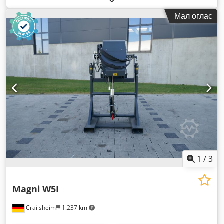
820 мм
, носење капацитет:
2.000 кг
,
Мал оглас
1
/
3
Magni
W5I
Crailsheim
1.237 km