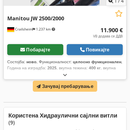
1
/
4
Manitou
JW 2500/2000
11.900 €
Crailsheim
1.237 km
VB додава се ДДВ
Побарајте
Повикајте
Состојба:
ново
, Функционалност:
целосно функционален
,
Година на изградба:
2025
, вкупна тежина:
400 кг
, вкупна
висина:
950 мм
, вкупна должина:
2.600 мм
, вкупна ширина:
820 мм
, носење капацитет:
2.000 кг
,
Зачувај пребарување
Користена Хидраулични сајлни витли
(9)