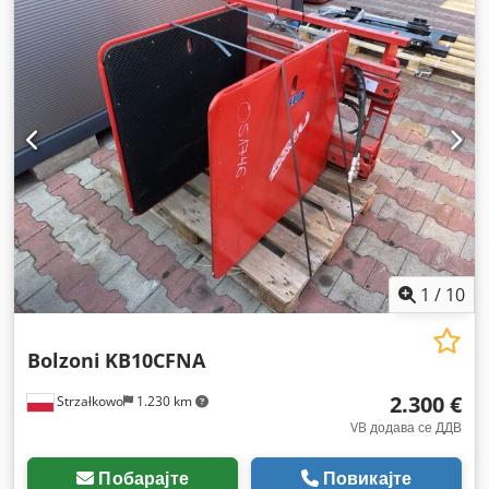
1
/
10
Bolzoni
KB10CFNA
2.300 €
Strzałkowo
1.230 km
VB додава се ДДВ
Побарајте
Повикајте