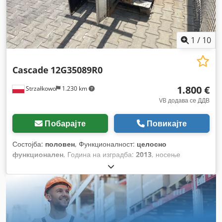
1
/
10
Cascade
12G35089R0
1.800 €
Strzałkowo
1.230 km
VB додава се ДДВ
Побарајте
Повикајте
Состојба:
половен
, Функционалност:
целосно
функционален
, Година на изградба:
2013
, носење
капацитет:
1.100 кг
,