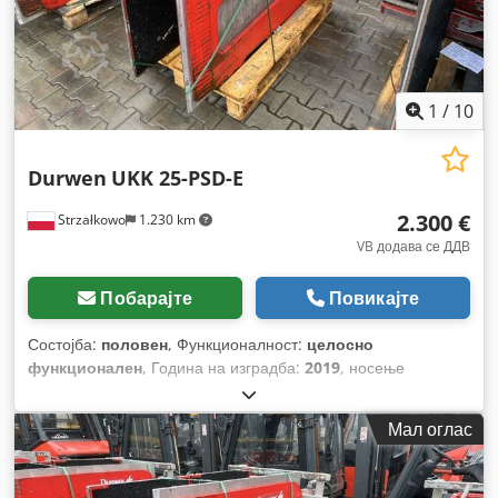
1
/
10
Durwen
UKK 25-PSD-E
2.300 €
Strzałkowo
1.230 km
VB додава се ДДВ
Побарајте
Повикајте
Состојба:
половен
, Функционалност:
целосно
функционален
, Година на изградба:
2019
, носење
капацитет:
1.300 кг
,
Мал оглас