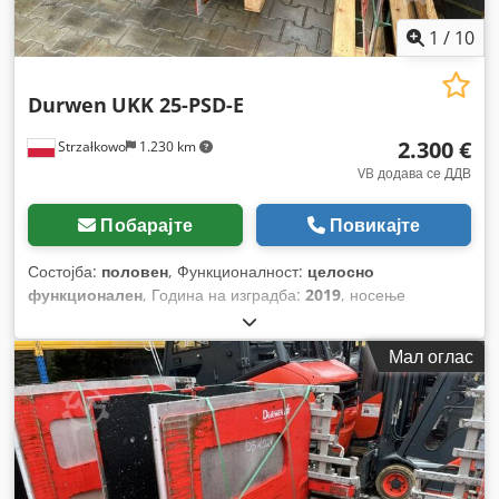
1
/
10
Durwen
UKK 25-PSD-E
2.300 €
Strzałkowo
1.230 km
VB додава се ДДВ
Побарајте
Повикајте
Состојба:
половен
, Функционалност:
целосно
функционален
, Година на изградба:
2019
, носење
капацитет:
1.300 кг
,
Мал оглас