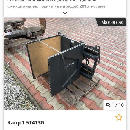
функционален
, Година на изградба:
2015
, носење
капацитет:
800 кг
,
Мал оглас
1
/
10
Kaup
1.5T413G