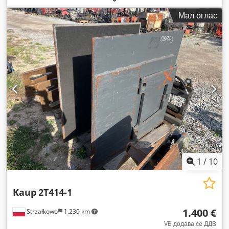
Мал оглас
1
/
10
Kaup
2T414-1
1.400 €
Strzałkowo
1.230 km
VB додава се ДДВ