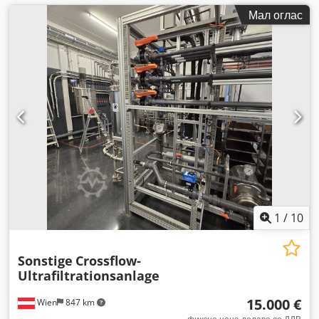
Мал оглас
1
/
10
Sonstige
Crossflow-
Ultrafiltrationsanlage
15.000 €
Wien
847 km