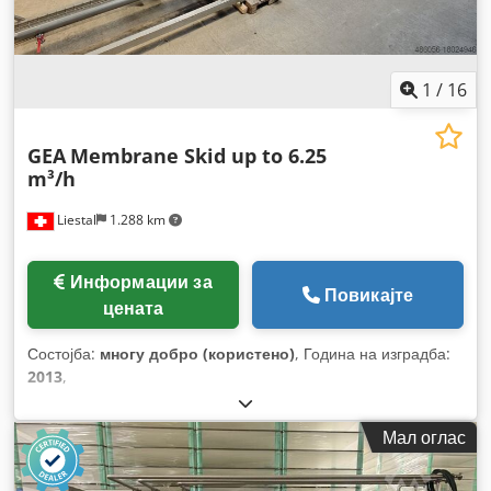
1
/
16
GEA
Membrane Skid up to 6.25
m³/h
Liestal
1.288 km
Информации за
Повикајте
цената
Состојба:
многу добро (користено)
, Година на изградба:
2013
,
Мал оглас