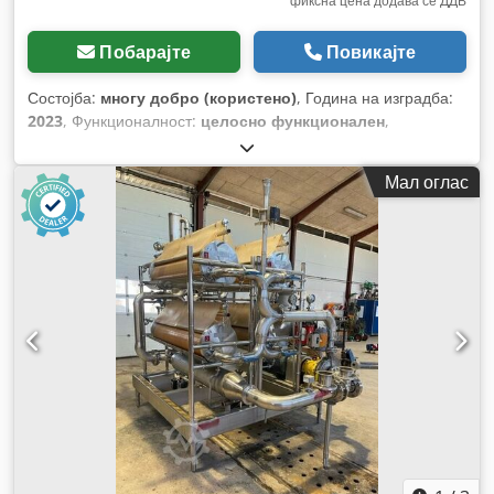
фиксна цена додава се ДДВ
Побарајте
Повикајте
Состојба:
многу добро (користено)
, Година на изградба:
2023
, Функционалност:
целосно функционален
,
Мал оглас