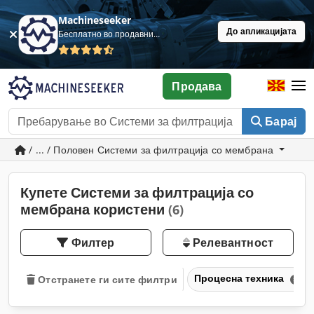
Machineseeker
До апликацијата
Бесплатно во продавница
Продава
Барај
/ ... / Половен Системи за филтрација со мембрана
Купете Системи за филтрација со
мембрана користени
(6)
Филтер
Релевантност
Процесна техника
Отстранете ги сите филтри