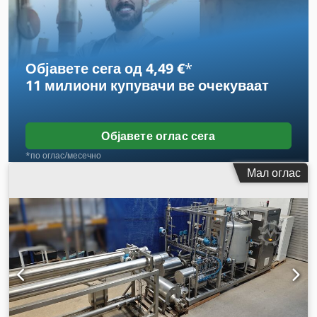
Објавете сега од 4,49 €
*
11 милиони купувачи
ве очекуваат
Објавете оглас сега
*по оглас/месечно
Мал оглас