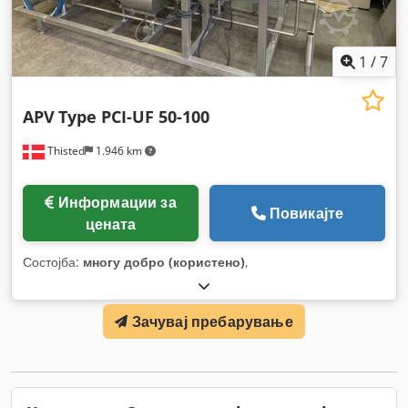
1
/
7
APV
Type PCI-UF 50-100
Thisted
1.946 km
Информации за
Повикајте
цената
Состојба:
многу добро (користено)
,
Зачувај пребарување