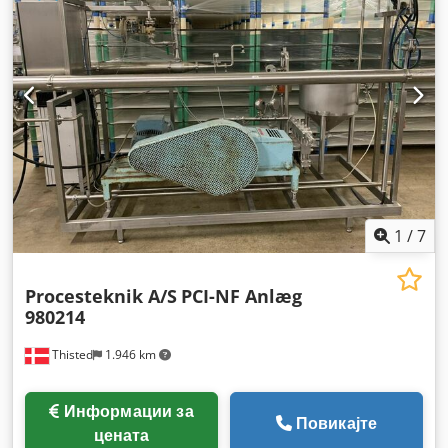
1
/
7
Procesteknik A/S
PCI-NF Anlæg
980214
Thisted
1.946 km
Информации за
Повикајте
цената