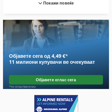
Покажи повеќе
Emb 9352 E
Ex Прес Центар
Fngj 20
Frm D Midi
German
Објавете сега од 4,49 €
*
Hsc 20 Linear
11 милиони купувачи
ве очекуваат
International 433
International 434
Објавете оглас сега
Meh 5 2 1 8 B
*по оглас/месечно
Mvh 5 1 4 B
Sfw