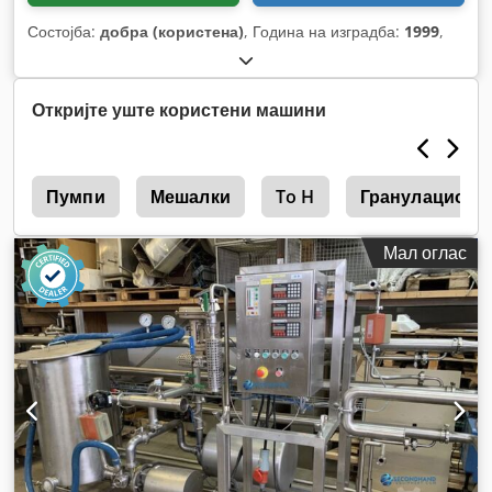
Состојба:
добра (користена)
, Година на изградба:
1999
,
Откријте уште користени машини
и
Пумпи
Мешалки
To H
Гранулациони
Мал оглас