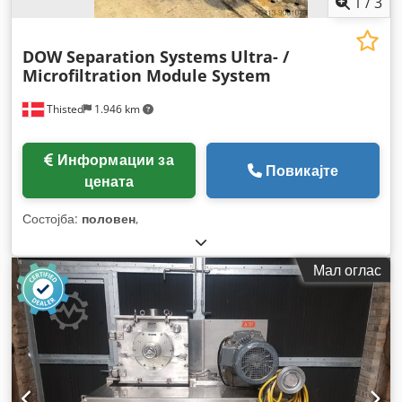
1
/
3
DOW Separation Systems
Ultra- /
Microfiltration Module System
Thisted
1.946 km
Информации за
Повикајте
цената
Состојба:
половен
,
Мал оглас