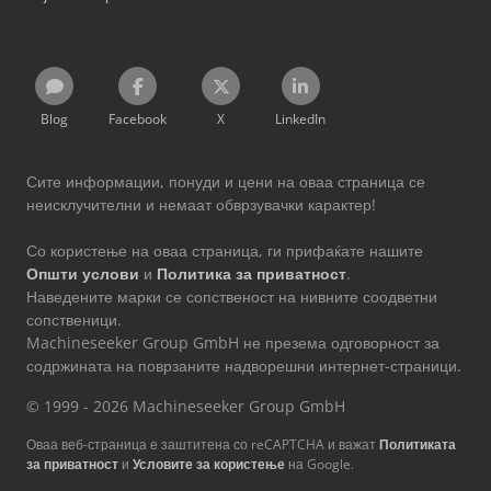
Blog
Facebook
X
LinkedIn
Сите информации, понуди и цени на оваа страница се
неисклучителни и немаат обврзувачки карактер!
Со користење на оваа страница, ги прифаќате нашите
Општи услови
и
Политика за приватност
.
Наведените марки се сопственост на нивните соодветни
сопственици.
Machineseeker Group GmbH не презема одговорност за
содржината на поврзаните надворешни интернет-страници.
© 1999 - 2026 Machineseeker Group GmbH
Оваа веб-страница е заштитена со reCAPTCHA и важат
Политиката
за приватност
и
Условите за користење
на Google.