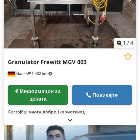
1
/
4
Granulator Frewitt
MGV 003
Nauen
1.402 km
Информации за
Повикајте
цената
Состојба:
многу добро (користено)
,