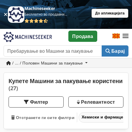
Machineseeker
До апликацијата
Бесплатно во продавница
Продава
Барај
/ ... / Половен Машини за пакување
Купете Машини за пакување користени
(27)
Филтер
Релевантност
Хемиски и фармацевтс
Отстранете ги сите филтри