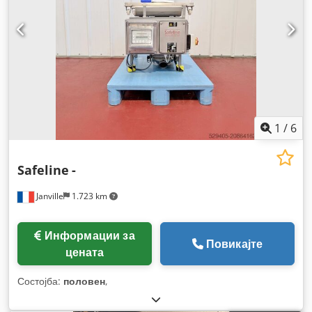
1
/
6
Safeline
-
Janville
1.723 km
Информации за
Повикајте
цената
Состојба:
половен
,