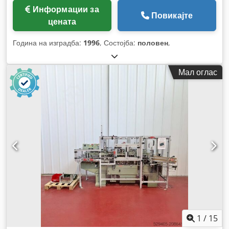
Информации за
Повикајте
цената
Година на изградба:
1996
, Состојба:
половен
,
Мал оглас
1
/
15