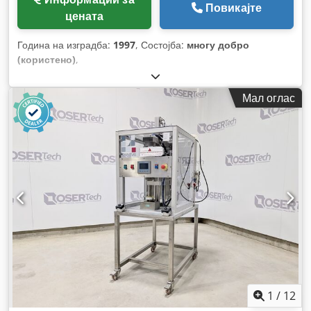
Повикајте
цената
Година на изградба:
1997
, Состојба:
многу добро
(користено)
,
Мал оглас
1
/
12