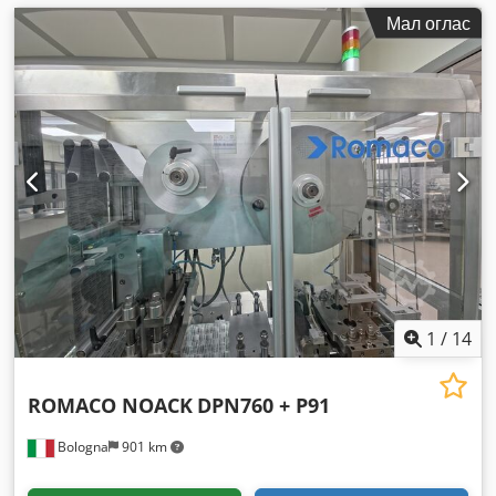
Мал оглас
1
/
14
ROMACO NOACK
DPN760 + P91
Bologna
901 km