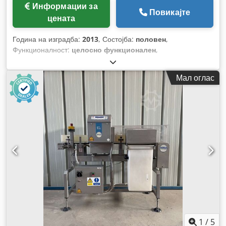
Информации за
Повикајте
цената
Година на изградба:
2013
, Состојба:
половен
,
Функционалност:
целосно функционален
,
Мал оглас
1
/
5