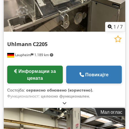
1
/
7
Uhlmann
C2205
Laupheim
1.189 km
Информации за
Повикајте
цената
Состојба:
сервисно обновено (користено)
,
Функционалност:
целосно функционален
,
Мал оглас