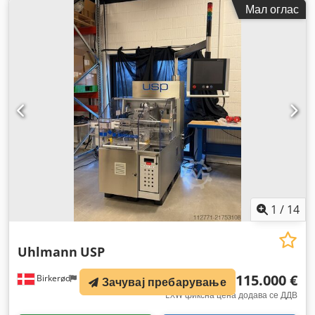
Мал оглас
1
/
14
Uhlmann
USP
115.000 €
Birkerød
1.722 km
Зачувај пребарување
EXW фиксна цена додава се ДДВ