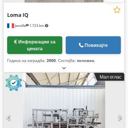
Loma
IQ
Janville
1.723 km
Информации за
Повикајте
цената
Година на изградба:
2000
, Состојба:
половен
,
Мал оглас