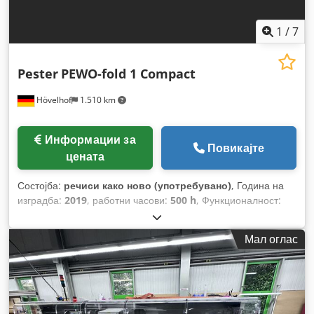
1
/
7
Pester
PEWO-fold 1 Compact
Hövelhof
1.510 km
Информации за
Повикајте
цената
Состојба:
речиси како ново (употребувано)
, Година на
изградба:
2019
, работни часови:
500 h
, Функционалност:
целосно функционален
, број на машина/возило:
22000 -
10000
, влезен напон:
240 V
,
Мал оглас