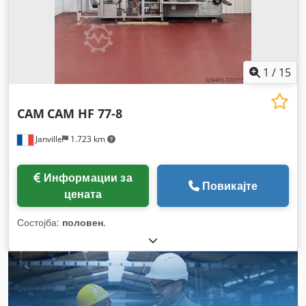
1
/
15
CAM
CAM HF 77-8
Janville
1.723 km
Информации за
Повикајте
цената
Состојба:
половен
,