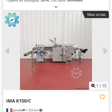
Година на изградба:
2014
, Состојба:
половен
,
Мал оглас
1
/
15
IMA
K150/C
Janville
1.723 km