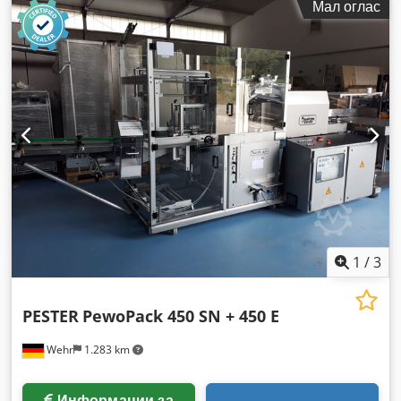
Мал оглас
1
/
3
PESTER
PewoPack 450 SN + 450 E
Wehr
1.283 km
Информации за