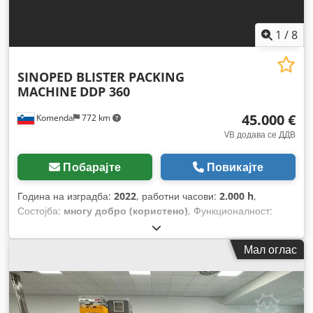
1
/
8
SINOPED BLISTER PACKING
MACHINE
DDP 360
45.000 €
Komenda
772 km
VB додава се ДДВ
Побарајте
Повикајте
Година на изградба:
2022
, работни часови:
2.000 h
,
Состојба:
многу добро (користено)
, Функционалност:
целосно функционален
, број на машина/возило:
22015404-1
,
Мал оглас