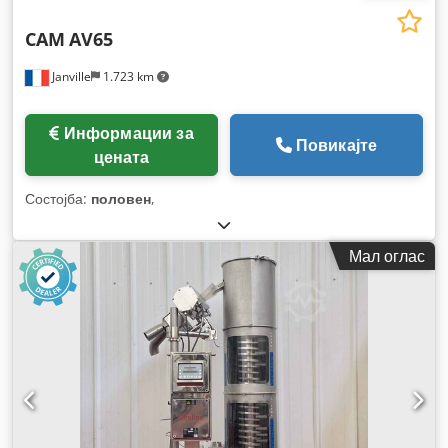
CAM
AV65
Janville
1.723 km
Информации за
Повикајте
цената
Состојба:
половен
,
Мал оглас