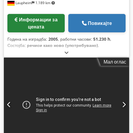
Laupheim
1.189 km
Информации за
Повикајте
цената
Година на изградба:
2005
, работни часови:
51.230 h
,
Состојба:
речиси како ново (употребувано)
,
Функционалност:
целосно функционален
, број на
машина/возило:
C130 86/357
,
Мал оглас