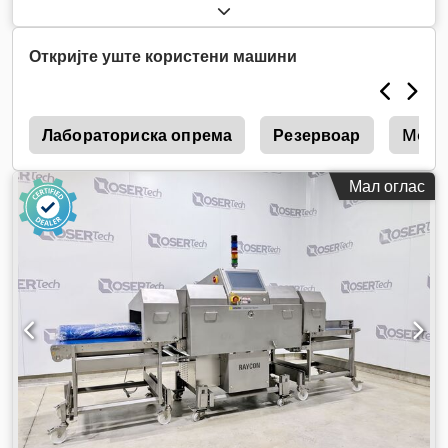
Откријте уште користени машини
o
Лабораториска опрема
Резервоар
Mettl
Мал оглас