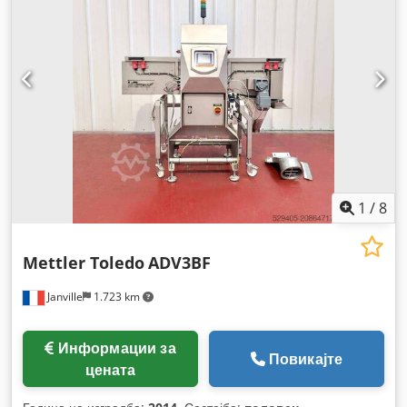
1
/
8
Mettler Toledo
ADV3BF
Janville
1.723 km
Информации за
Повикајте
цената