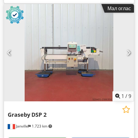
Мал оглас
1
/
9
Graseby
DSP 2
Janville
1.723 km