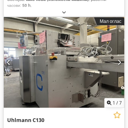
часови:
50 h
,
Мал оглас
1
/
7
Uhlmann
C130