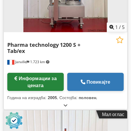
1
/
5
Pharma technology
1200 S +
Tab/ex
Janville
1.723 km
Информации за
Повикајте
цената
Година на изградба:
2005
, Состојба:
половен
,
Мал оглас