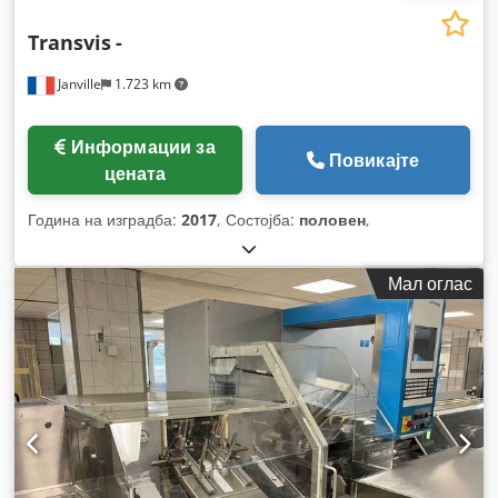
Transvis
-
Janville
1.723 km
Информации за
Повикајте
цената
Година на изградба:
2017
, Состојба:
половен
,
Мал оглас