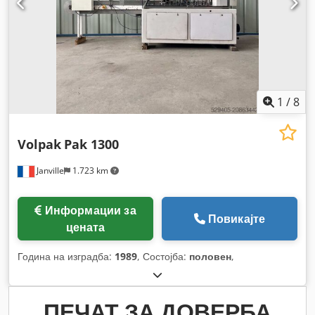
1
/
8
Volpak
Pak 1300
Janville
1.723 km
Информации за
Повикајте
цената
Година на изградба:
1989
, Состојба:
половен
,
ПЕЧАТ ЗА ДОВЕРБА