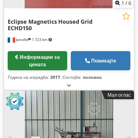
1
/
6
Eclipse Magnetics
Housed Grid
ECHD150
Janville
1.723 km
Информации за
Повикајте
цената
Година на изградба:
2017
, Состојба:
половен
,
Мал оглас