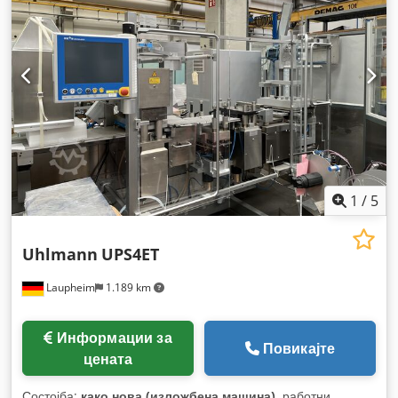
1
/
5
Uhlmann
UPS4ET
Laupheim
1.189 km
Информации за
Повикајте
цената
Состојба:
како нова (изложбена машина)
, работни