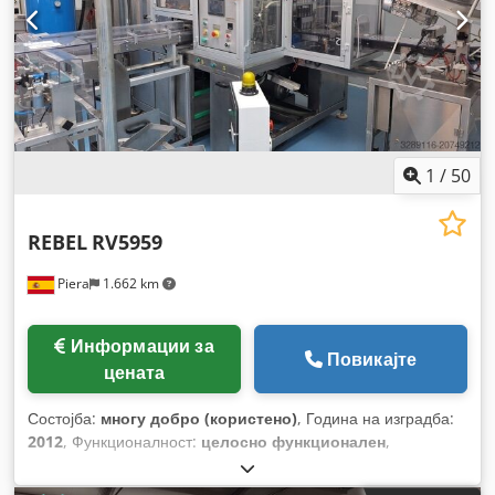
1
/
50
REBEL
RV5959
Piera
1.662 km
Информации за
Повикајте
цената
Состојба:
многу добро (користено)
, Година на изградба:
2012
, Функционалност:
целосно функционален
,