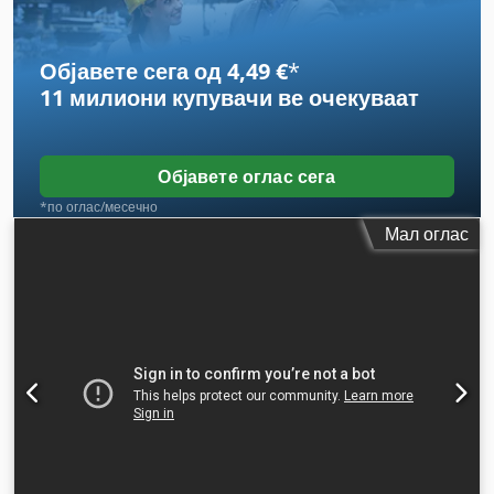
Објавете сега од 4,49 €
*
11 милиони купувачи
ве очекуваат
Објавете оглас сега
*по оглас/месечно
Мал оглас