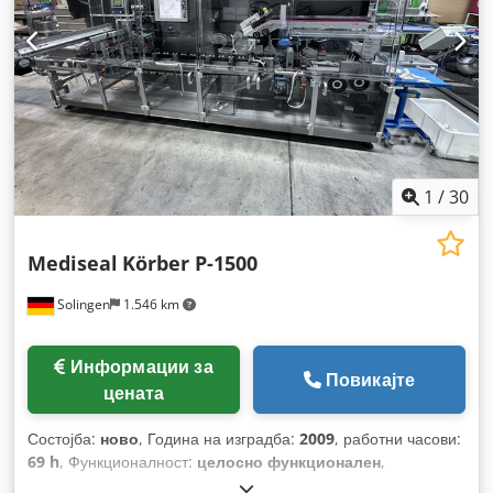
1
/
30
Mediseal
Körber P-1500
Solingen
1.546 km
Информации за
Повикајте
цената
Состојба:
ново
, Година на изградба:
2009
, работни часови:
69 h
, Функционалност:
целосно функционален
,