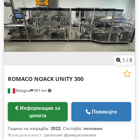
1
/
8
ROMACO NOACK
UNITY 300
Bologna
901 km
Информации за
Повикајте
цената
Година на изградба:
2022
, Состојба:
половен
,
Функционалност:
целосно функционален
,