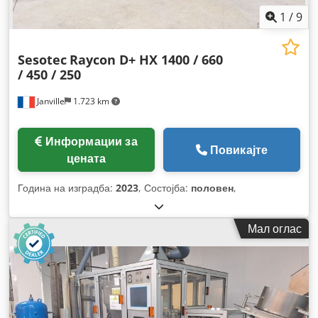
1
/
9
Sesotec
Raycon D+ HX 1400 / 660
/ 450 / 250
Janville
1.723 km
Информации за
Повикајте
цената
Година на изградба:
2023
, Состојба:
половен
,
Мал оглас